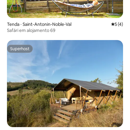
Tenda ⋅ Saint-Antonin-Noble-Val
5 de uma 
5 (4)
Safári em alojamento 69
Superhost
Superhost