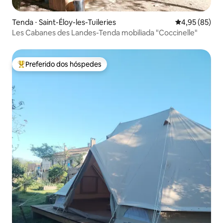
Tenda ⋅ Saint-Éloy-les-Tuileries
4,95 de uma a
4,95 (85)
Les Cabanes des Landes-Tenda mobiliada "Coccinelle"
Preferido dos hóspedes
Entre os melhores preferidos dos hóspedes