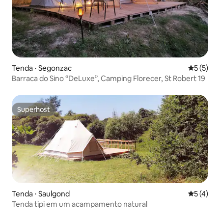
Tenda ⋅ Segonzac
5 de uma 
5 (5)
Barraca do Sino “DeLuxe”, Camping Florecer, St Robert 19
Superhost
Superhost
Tenda ⋅ Saulgond
5 de uma 
5 (4)
Tenda tipi em um acampamento natural