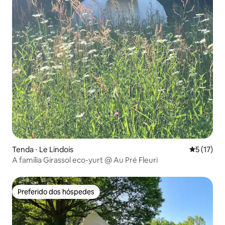
Tenda ⋅ Le Lindois
5 de uma a
5 (17)
A família Girassol eco-yurt @ Au Pré Fleuri
Preferido dos hóspedes
Preferido dos hóspedes