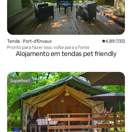
Tenda ⋅ Port-d'Envaux
4,89 de uma av
4,89 (133)
Pronto para fazer isso: volte para a fonte
Alojamento em tendas pet friendly
Superhost
Superhost