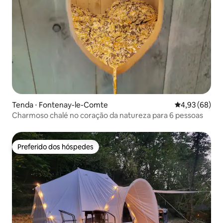
Tenda ⋅ Fontenay-le-Comte
4,93 de uma a
4,93 (68)
Charmoso chalé no coração da natureza para 6 pessoas
Preferido dos hóspedes
Preferido dos hóspedes