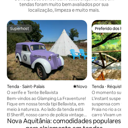
tendas foram muito bem avaliados por sua
localização, limpeza e muito mais.
Superhost
Preferido dos hó
Superhost
Preferido dos hó
Tenda ⋅ Saint-Palais
Novo lugar para ficar
Novo
Tenda ⋅ Réquista
O xerife e Tente Bellavista
O momento suspe
e vista para o rio
Bem-vindos ao Glamping La Fraventure!
L'instant suspendu: C
Fique em nossa tenda tipi Bellavista, em
suspensa com vista
meio à natureza. Ao lado da tenda está
Praia no rio a cer
El Sheriff, nosso carro de polícia vintage.
carro Vivam uma experiência
Nova Aquitânia: comodidades populares
Aproveite a paz, a natureza e os
inesquecível sob a
pássaros e viva umas férias de glamping
empoleirados nas árvores.