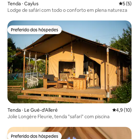
Tenda ⋅ Caylus
5 de uma 
5 (5)
Lodge de safári com todo o conforto em plena natureza
Preferido dos hóspedes
Preferido dos hóspedes
Tenda ⋅ Le Gué-d'Alleré
4,9 de uma a
4,9 (10)
Jolie Longère Fleurie, tenda "safari" com piscina
Preferido dos hóspedes
Preferido dos hóspedes