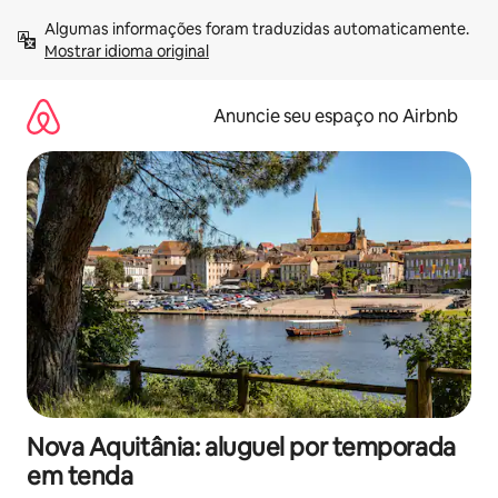
Pular
Algumas informações foram traduzidas automaticamente. 
para
Mostrar idioma original
o
conteúdo
Anuncie seu espaço no Airbnb
Nova Aquitânia: aluguel por temporada
em tenda