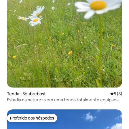
Tenda ⋅ Soubrebost
5 de uma 
5 (3)
Estadia na natureza em uma tenda totalmente equipada
Preferido dos hóspedes
Preferido dos hóspedes