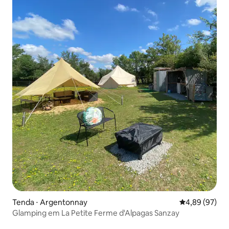
Tenda ⋅ Argentonnay
4,89 de uma a
4,89 (97)
Glamping em La Petite Ferme d'Alpagas Sanzay