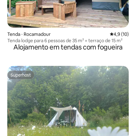
Tenda ⋅ Rocamadour
4,9 de uma a
4,9 (10)
Tenda lodge para 6 pessoas de 35 m² + terraço de 15 m²
Alojamento em tendas com fogueira
Superhost
Superhost