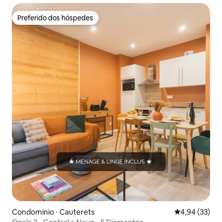
Preferido dos hóspedes
Preferido dos hóspedes
Condomínio ⋅ Cauterets
4,94 de uma a
4,94 (33)