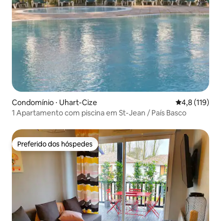
Condomínio ⋅ Uhart-Cize
4,8 de uma av
4,8 (119)
1 Apartamento com piscina em St-Jean / País Basco
Preferido dos hóspedes
Preferido dos hóspedes