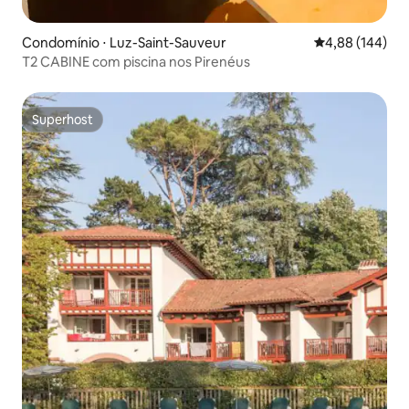
Condomínio ⋅ Luz-Saint-Sauveur
4,88 de uma av
4,88 (144)
T2 CABINE com piscina nos Pirenéus
Superhost
Superhost