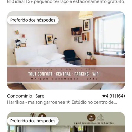
B10 ideal T3+ pequeno terraço e estacionamento gratuito
Preferido dos hóspedes
Preferido dos hóspedes
Condomínio ⋅ Sare
4,91 de uma av
4,91 (164)
Harrikoa - maison garroenea ★ Estúdio no centro de
Bourg
Preferido dos hóspedes
Preferido dos hóspedes