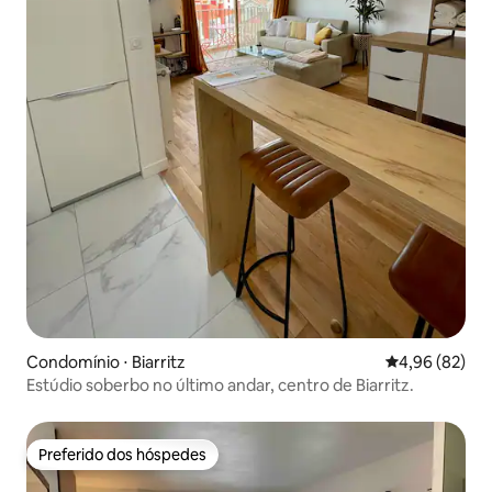
Condomínio ⋅ Biarritz
4,96 de uma a
4,96 (82)
Estúdio soberbo no último andar, centro de Biarritz.
Preferido dos hóspedes
Preferido dos hóspedes