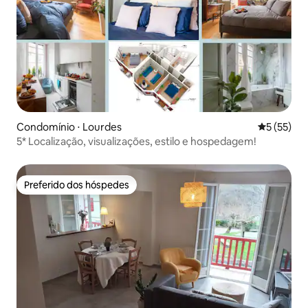
Condomínio ⋅ Lourdes
5 de uma a
5 (55)
5* Localização, visualizações, estilo e hospedagem!
Preferido dos hóspedes
Preferido dos hóspedes