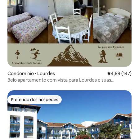
Condomínio ⋅ Lourdes
4,89 de uma av
4,89 (147)
Belo apartamento com vista para Lourdes e suas
montanhas
Preferido dos hóspedes
Preferido dos hóspedes