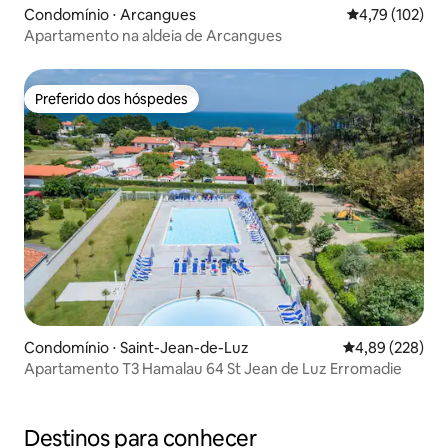
Condomínio ⋅ Arcangues
4,79 de uma av
4,79 (102)
Apartamento na aldeia de Arcangues
Preferido dos hóspedes
Preferido dos hóspedes
Condomínio ⋅ Saint-Jean-de-Luz
4,89 de uma ava
4,89 (228)
Apartamento T3 Hamalau 64 St Jean de Luz Erromadie
Destinos para conhecer