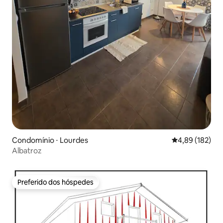
Condomínio ⋅ Lourdes
4,89 de uma av
4,89 (182)
Albatroz
Preferido dos hóspedes
Preferido dos hóspedes