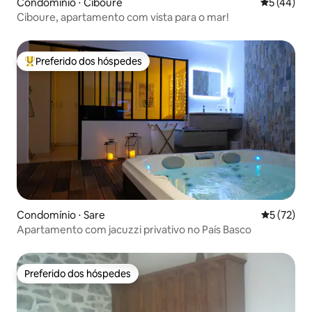
Condomínio ⋅ Ciboure
5 de uma a
5 (44)
Ciboure, apartamento com vista para o mar!
Preferido dos hóspedes
Entre os melhores preferidos dos hóspedes
Condomínio ⋅ Sare
5 de uma a
5 (72)
Apartamento com jacuzzi privativo no País Basco
Preferido dos hóspedes
Preferido dos hóspedes