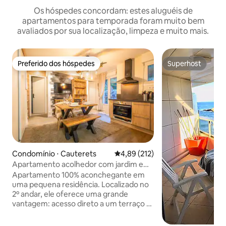
Os hóspedes concordam: estes aluguéis de
apartamentos para temporada foram muito bem
avaliados por sua localização, limpeza e muito mais.
Preferido dos hóspedes
Superhost
Preferido dos hóspedes
Superhost
Condomínio ⋅ Cauterets
4,89 de uma avaliação média de 
4,89 (212)
Apartamento acolhedor com jardim em
Cauterets
Apartamento 100% aconchegante em
uma pequena residência. Localizado no
2º andar, ele oferece uma grande
vantagem: acesso direto a um terraço e
a um jardim de 100 m², exclusivos para o
apartamento. Um ambiente tranquilo,