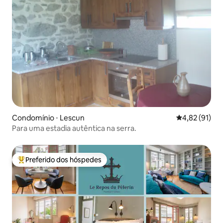
Condomínio ⋅ Lescun
4,82 de uma a
4,82 (91)
Para uma estadia autêntica na serra.
Preferido dos hóspedes
Entre os melhores preferidos dos hóspedes