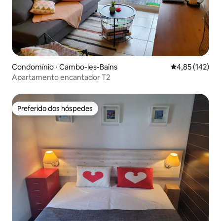
Condomínio ⋅ Cambo-les-Bains
4,85 de uma av
4,85 (142)
Apartamento encantador T2
Preferido dos hóspedes
Preferido dos hóspedes