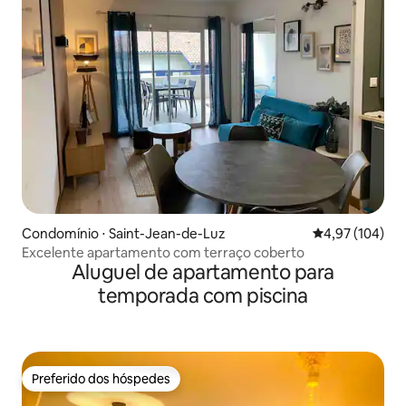
Condomínio ⋅ Saint-Jean-de-Luz
4,97 de uma av
4,97 (104)
Excelente apartamento com terraço coberto
Aluguel de apartamento para
temporada com piscina
Preferido dos hóspedes
Preferido dos hóspedes