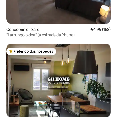
Condomínio ⋅ Sare
4,99 de uma av
4,99 (158)
"Larrungo bidea" (a estrada da Rhune)
Preferido dos hóspedes
Entre os melhores preferidos dos hóspedes