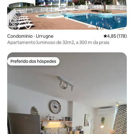
Condomínio ⋅ Urrugne
4,85 de uma av
4,85 (178)
Apartamento luminoso de 32m2, a 300 m da praia
Preferido dos hóspedes
Preferido dos hóspedes