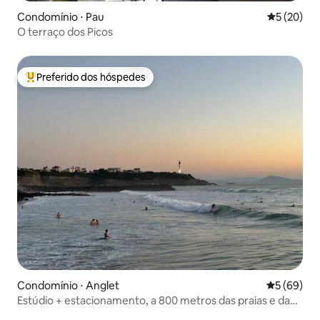
Condomínio ⋅ Pau
5 de uma a
5 (20)
O terraço dos Picos
Preferido dos hóspedes
Entre os melhores preferidos dos hóspedes
Condomínio ⋅ Anglet
5 de uma a
5 (69)
Estúdio + estacionamento, a 800 metros das praias e da
floresta