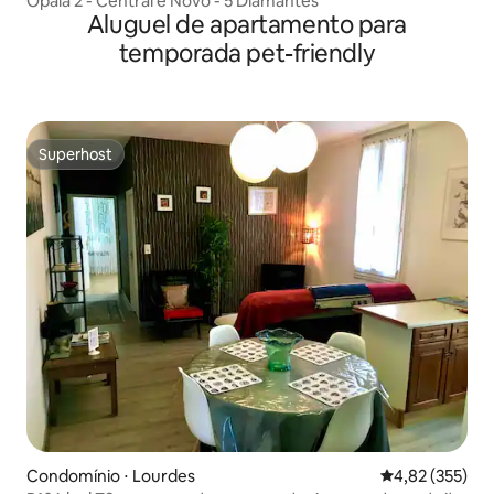
Opala 2 - Central e Novo - 5 Diamantes
Aluguel de apartamento para
temporada pet-friendly
Superhost
Superhost
Condomínio ⋅ Lourdes
4,82 de uma av
4,82 (355)