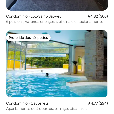
Condomínio ⋅ Luz-Saint-Sauveur
4,82 de uma ava
4,82 (306)
6 pessoas, varanda espaçosa, piscina e estacionamento
Preferido dos hóspedes
Preferido dos hóspedes
Condomínio ⋅ Cauterets
4,77 de uma av
4,77 (294)
Apartamento de 2 quartos, terraço, piscina e
estacionamento