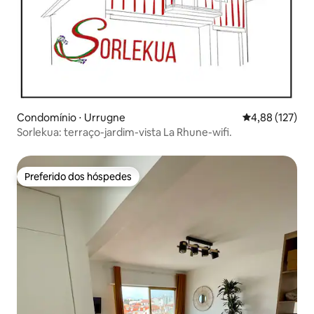
Condomínio ⋅ Urrugne
4,88 de uma av
4,88 (127)
Sorlekua: terraço-jardim-vista La Rhune-wifi.
Preferido dos hóspedes
Preferido dos hóspedes