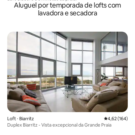
Aluguel por temporada de lofts com
lavadora e secadora
Loft ⋅ Biarritz
4,62 de uma av
4,62 (164)
Duplex Biarritz - Vista excepcional da Grande Praia