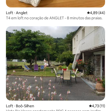
Loft ⋅ Anglet
4,89 de uma a
4,89 (44)
T4 em loft no coração de ANGLET - 8 minutos das praias.
Loft ⋅ Boô-Silhen
4,73 de uma a
4,73 (11)