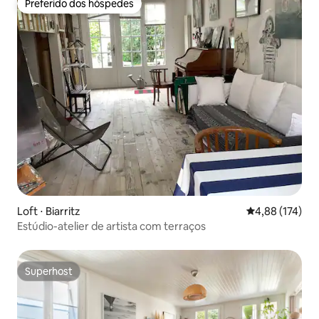
Preferido dos hóspedes
Preferido dos hóspedes
Loft ⋅ Biarritz
4,88 de uma av
4,88 (174)
Estúdio-atelier de artista com terraços
Superhost
Superhost