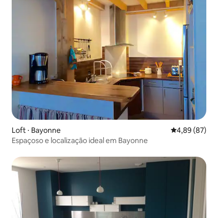
Loft ⋅ Bayonne
4,89 de uma a
4,89 (87)
Espaçoso e localização ideal em Bayonne