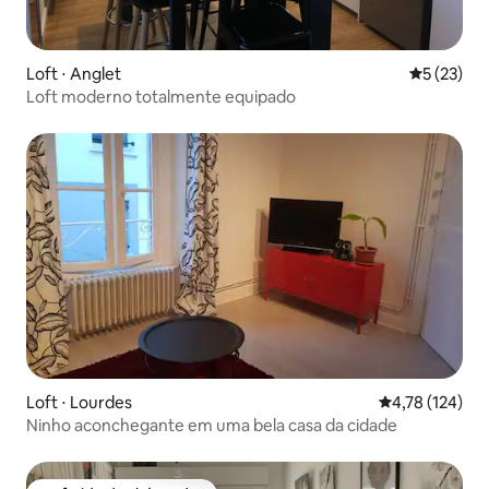
Loft ⋅ Anglet
5 de uma a
5 (23)
Loft moderno totalmente equipado
Loft ⋅ Lourdes
4,78 de uma av
4,78 (124)
Ninho aconchegante em uma bela casa da cidade