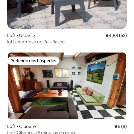
Loft ⋅ Ustaritz
4,88 de uma a
4,88 (52)
loft charmoso no País Basco
Preferido dos hóspedes
Preferido dos hóspedes
Loft ⋅ Ciboure
5 de uma 
5 (8)
Loft Ciboure a 5 minutos da praia.