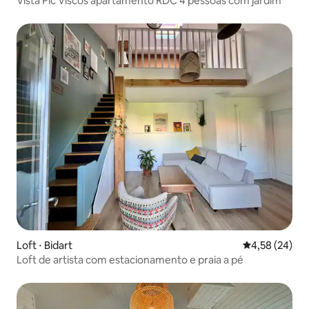
Vista Pic Viscos apartamento RDC 4 pessoas com jardim
Loft ⋅ Bidart
4,58 de uma a
4,58 (24)
Loft de artista com estacionamento e praia a pé