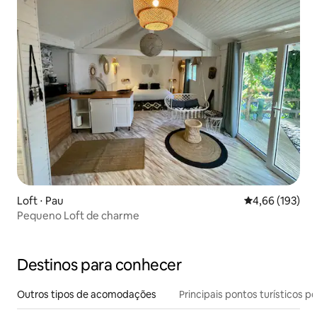
Loft ⋅ Pau
4,66 de uma av
4,66 (193)
Pequeno Loft de charme
Destinos para conhecer
Outros tipos de acomodações
Principais pontos turísticos po