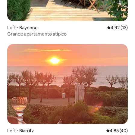
Loft ⋅ Bayonne
4,92 de uma a
4,92 (13)
Grande apartamento atípico
Loft ⋅ Biarritz
4,85 de uma a
4,85 (40)