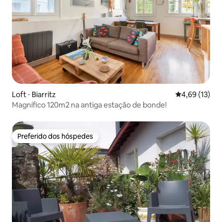
Loft ⋅ Biarritz
4,69 de uma a
4,69 (13)
Magnífico 120m2 na antiga estação de bonde!
Preferido dos hóspedes
Preferido dos hóspedes