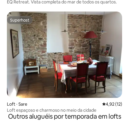
EQ Retreat. Vista completa do mar de todos os quartos.
Superhost
Superhost
Loft ⋅ Sare
4,92 de uma a
4,92 (12)
Loft espaçoso e charmoso no meio da cidade
Outros aluguéis por temporada em lofts