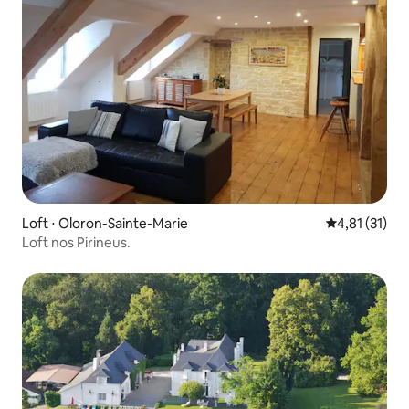
Loft ⋅ Oloron-Sainte-Marie
4,81 de uma a
4,81 (31)
Loft nos Pirineus.