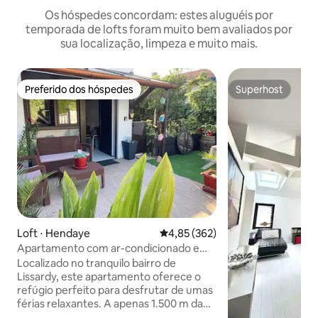
Os hóspedes concordam: estes aluguéis por
temporada de lofts foram muito bem avaliados por
sua localização, limpeza e muito mais.
Preferido dos hóspedes
Superhost
Preferido dos hóspedes
Superhost
Loft ⋅ Hendaye
4,85 de uma avaliação média de 
4,85 (362)
Apartamento com ar-condicionado e
terraço privativo
Localizado no tranquilo bairro de
Lissardy, este apartamento oferece o
refúgio perfeito para desfrutar de umas
férias relaxantes. A apenas 1.500 m da
praia, você estará perto do mar e ao