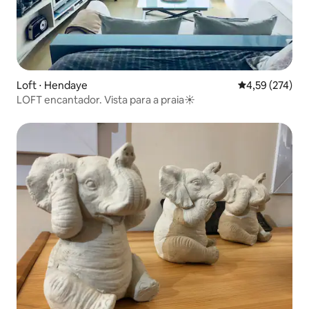
Loft ⋅ Hendaye
4,59 de uma av
4,59 (274)
LOFT encantador. Vista para a praia☀️