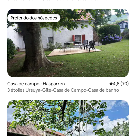
Preferido dos hóspedes
Preferido dos hóspedes
Casa de campo ⋅ Hasparren
4,8 de uma a
4,8 (70)
3 étoiles Ursuya-Gîte-Casa de Campo-Casa de banho