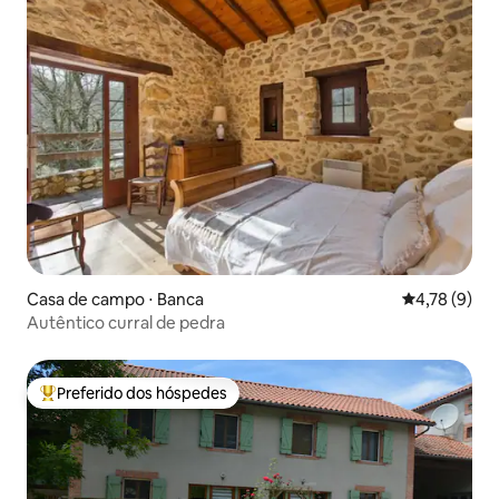
Casa de campo ⋅ Banca
4,78 de uma 
4,78 (9)
Autêntico curral de pedra
Preferido dos hóspedes
Entre os melhores preferidos dos hóspedes