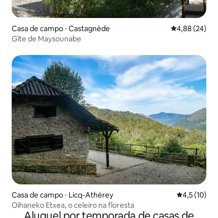
Casa de campo ⋅ Castagnède
4,88 de uma a
4,88 (24)
Gîte de Maysounabe
Casa de campo ⋅ Licq-Athérey
4,5 de uma a
4,5 (10)
Oihaneko Etxea, o celeiro na floresta
Aluguel por temporada de casas de