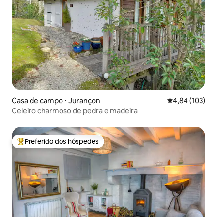
Casa de campo ⋅ Jurançon
4,84 de uma av
4,84 (103)
Celeiro charmoso de pedra e madeira
Preferido dos hóspedes
Entre os melhores preferidos dos hóspedes