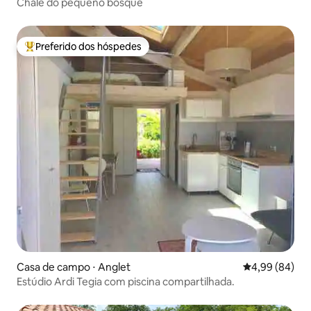
Chalé do pequeno bosque
Preferido dos hóspedes
Entre os melhores preferidos dos hóspedes
Casa de campo ⋅ Anglet
4,99 de uma av
4,99 (84)
Estúdio Ardi Tegia com piscina compartilhada.