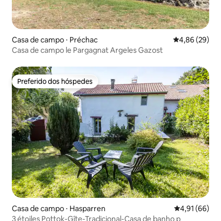
Casa de campo ⋅ Préchac
4,86 de uma a
4,86 (29)
Casa de campo le Pargagnat Argeles Gazost
Preferido dos hóspedes
Preferido dos hóspedes
Casa de campo ⋅ Hasparren
4,91 de uma a
4,91 (66)
3 étoiles Pottok-Gîte-Tradicional-Casa de banho p