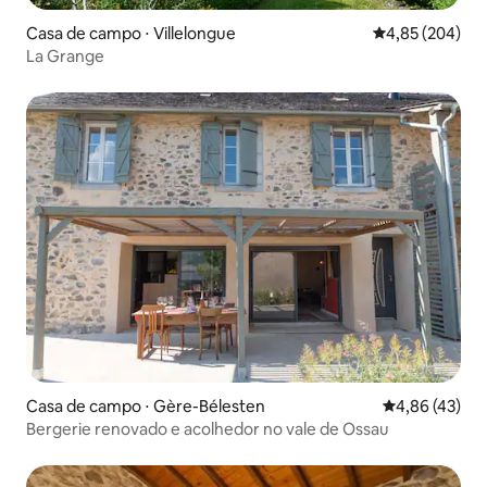
Casa de campo ⋅ Villelongue
4,85 de uma ava
4,85 (204)
La Grange
Casa de campo ⋅ Gère-Bélesten
4,86 de uma a
4,86 (43)
Bergerie renovado e acolhedor no vale de Ossau