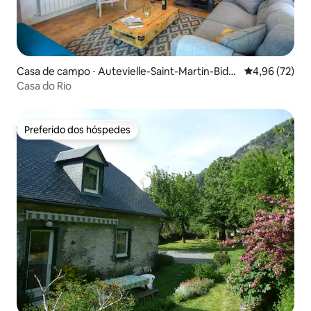
Casa de campo ⋅ Autevielle-Saint-Martin-Bider
4,96 de uma a
4,96 (72)
en
Casa do Rio
Preferido dos hóspedes
Preferido dos hóspedes