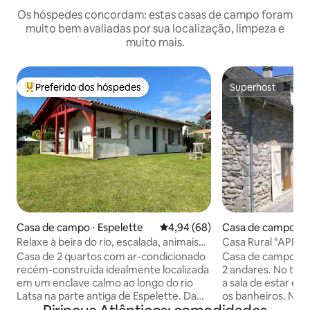
Os hóspedes concordam: estas casas de campo foram
muito bem avaliadas por sua localização, limpeza e
muito mais.
Preferido dos hóspedes
Superhost
Entre os melhores preferidos dos hóspedes
Superhost
Casa de campo ⋅ Espelette
4,94 de uma avaliação média de
4,94 (68)
Casa de campo ⋅ S
Relaxe à beira do rio, escalada, animais
Casa Rural "APIOU
de estimação, caminhada até o vilarejo,
franceses
Casa de 2 quartos com ar-condicionado
Casa de campo de
estacionamento
recém-construída idealmente localizada
2 andares. No térreo você vai encontrar
em um enclave calmo ao longo do rio
a sala de estar e su
Latsa na parte antiga de Espelette. Da
os banheiros. No p
casa, desfrute da vista do Espelette.
quartos (cada um