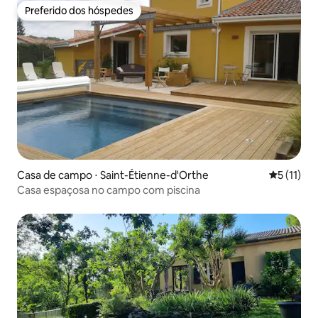
Preferido dos hóspedes
Preferido dos hóspedes
Casa de campo ⋅ Saint-Étienne-d'Orthe
5 de uma a
5 (11)
Casa espaçosa no campo com piscina