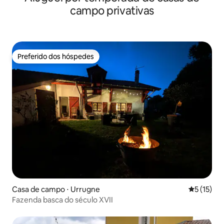
campo privativas
Preferido dos hóspedes
Preferido dos hóspedes
Casa de campo ⋅ Urrugne
5 de uma a
5 (15)
Fazenda basca do século XVII