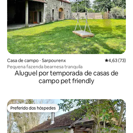
Casa de campo ⋅ Sarpourenx
4,63 de uma a
4,63 (73)
Pequena fazenda bearnesa tranquila
Aluguel por temporada de casas de
campo pet friendly
Preferido dos hóspedes
Preferido dos hóspedes