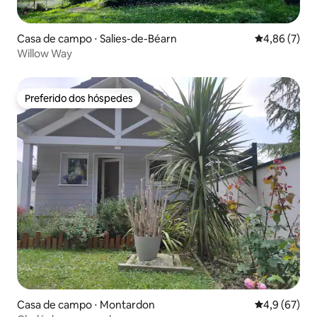
Casa de campo ⋅ Salies-de-Béarn
4,86 de uma 
4,86 (7)
Willow Way
Preferido dos hóspedes
Preferido dos hóspedes
Casa de campo ⋅ Montardon
4,9 de uma a
4,9 (67)