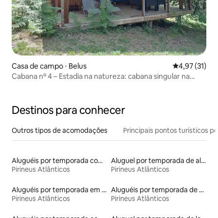
Casa de campo ⋅ Belus
4,97 de uma a
4,97 (31)
Cabana nº 4 – Estadia na natureza: cabana singular na
floresta
Destinos para conhecer
Outros tipos de acomodações
Principais pontos turísticos po
Aluguéis por temporada com café da manhã
Aluguel por temporada de alojamentos ecológicos
Pirineus Atlânticos
Pirineus Atlânticos
Aluguéis por temporada em albergue
Aluguéis por temporada de celeiros
Pirineus Atlânticos
Pirineus Atlânticos