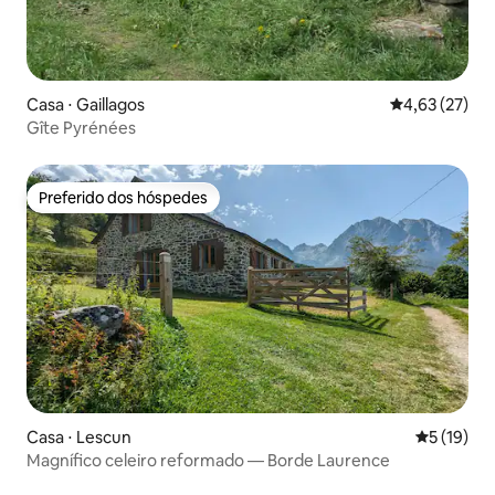
Casa ⋅ Gaillagos
4,63 de uma a
4,63 (27)
Gîte Pyrénées
Preferido dos hóspedes
Preferido dos hóspedes
Casa ⋅ Lescun
5 de uma a
5 (19)
Magnífico celeiro reformado — Borde Laurence