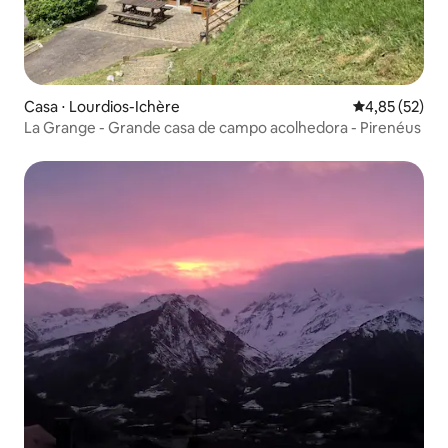
Casa ⋅ Lourdios-Ichère
4,85 de uma a
4,85 (52)
La Grange - Grande casa de campo acolhedora - Pirenéus