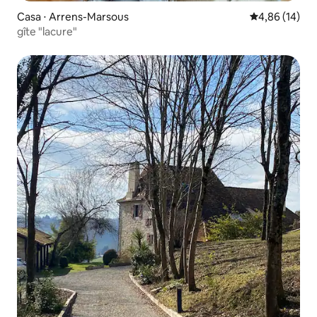
Casa ⋅ Arrens-Marsous
4,86 de uma a
4,86 (14)
gîte "lacure"