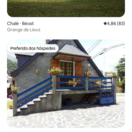
Chalé ⋅ Béost
4,86 de uma a
4,86 (83)
Grange de Lious
Preferido dos hóspedes
Preferido dos hóspedes