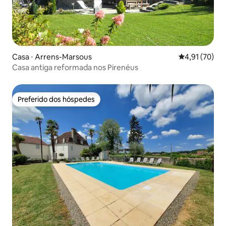
Casa ⋅ Arrens-Marsous
4,91 de uma a
4,91 (70)
Casa antiga reformada nos Pirenéus
Preferido dos hóspedes
Preferido dos hóspedes