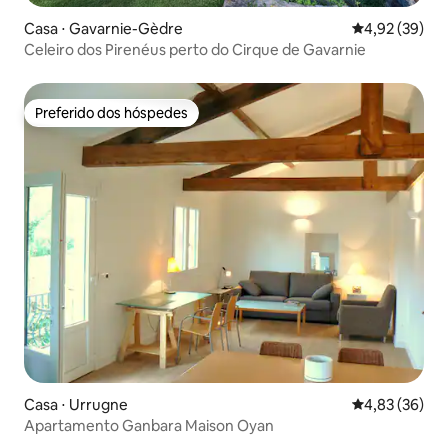
Casa ⋅ Gavarnie-Gèdre
4,92 de uma a
4,92 (39)
Celeiro dos Pirenéus perto do Cirque de Gavarnie
Preferido dos hóspedes
Preferido dos hóspedes
Casa ⋅ Urrugne
4,83 de uma a
4,83 (36)
Apartamento Ganbara Maison Oyan