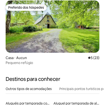
Preferido dos hóspedes
Preferido dos hóspedes
Casa ⋅ Aucun
5 de uma a
5 (23)
Pequeno refúgio
Destinos para conhecer
Outros tipos de acomodações
Principais pontos turísticos po
Aluguéis por temporada com café da manhã
Aluguel por temporada de alojamentos ecológicos