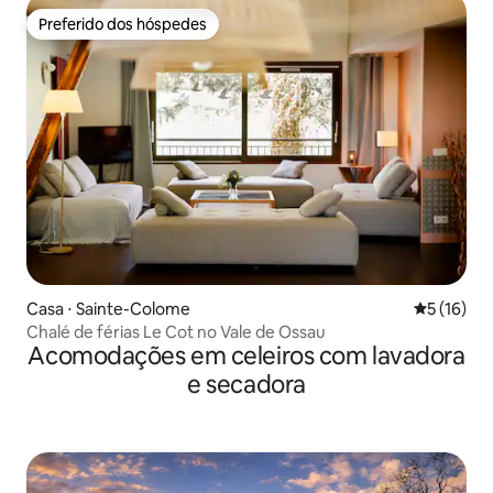
Preferido dos hóspedes
Preferido dos hóspedes
Casa ⋅ Sainte-Colome
5 de uma a
5 (16)
Chalé de férias Le Cot no Vale de Ossau
Acomodações em celeiros com lavadora
e secadora