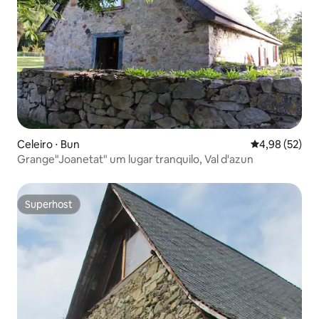
Celeiro ⋅ Bun
4,98 de uma a
4,98 (52)
Grange"Joanetat" um lugar tranquilo, Val d'azun
Superhost
Superhost