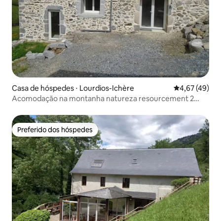
Casa de hóspedes ⋅ Lourdios-Ichère
4,67 de uma a
4,67 (49)
Acomodação na montanha natureza resourcement 2
pessoas
Preferido dos hóspedes
Preferido dos hóspedes