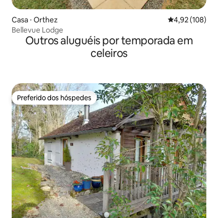
Casa ⋅ Orthez
4,92 de uma av
4,92 (108)
Bellevue Lodge
Outros aluguéis por temporada em
celeiros
Preferido dos hóspedes
Preferido dos hóspedes