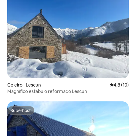
Celeiro ⋅ Lescun
4,8 de uma a
4,8 (10)
Magnífico estábulo reformado Lescun
Superhost
Superhost