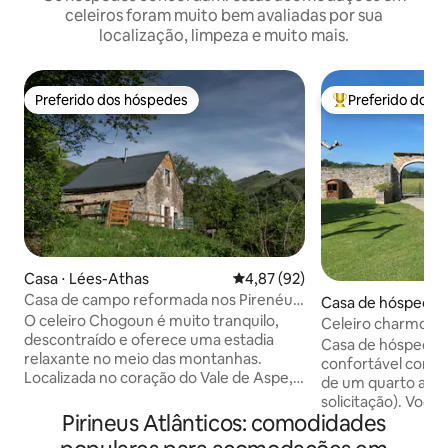
celeiros foram muito bem avaliadas por sua
localização, limpeza e muito mais.
Preferido dos hóspedes
Preferido dos 
Preferido dos hóspedes
Entre os melhore
Casa ⋅ Lées-Athas
4,87 de uma avaliação média de
4,87 (92)
Casa de campo reformada nos Pirenéus,
Casa de hóspedes
em Lees-ATHAS.
O celeiro Chogoun é muito tranquilo,
Celeiro charmoso 
descontraído e oferece uma estadia
Montanhas
Casa de hóspedes
relaxante no meio das montanhas.
confortável com 3 
Localizada no coração do Vale de Aspe,
de um quarto adic
oferece uma vista panorâmica soberba
solicitação). Você vai apreciar a
de 180° para o vale e as montanhas ao
Pirineus Atlânticos: comodidades
atmosfera calma d
redor. Seja um casal, uma família ou um
especialmente vis