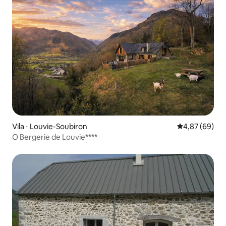
Vila ⋅ Louvie-Soubiron
4,87 de uma a
4,87 (69)
O Bergerie de Louvie****