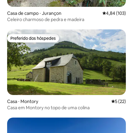
Casa de campo ⋅ Jurançon
4,84 de uma av
4,84 (103)
Celeiro charmoso de pedra e madeira
Preferido dos hóspedes
Preferido dos hóspedes
Casa ⋅ Montory
5 de uma a
5 (22)
Casa em Montory no topo de uma colina