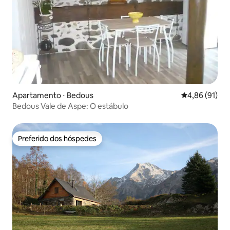
Apartamento ⋅ Bedous
4,86 de uma a
4,86 (91)
Bedous Vale de Aspe: O estábulo
Preferido dos hóspedes
Preferido dos hóspedes