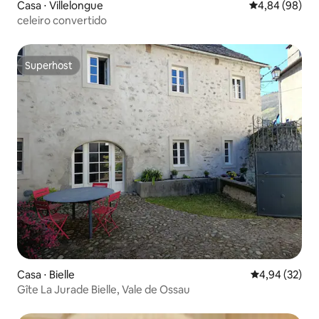
Casa ⋅ Villelongue
4,84 de uma av
4,84 (98)
celeiro convertido
Superhost
Superhost
Casa ⋅ Bielle
4,94 de uma a
4,94 (32)
Gîte La Jurade Bielle, Vale de Ossau