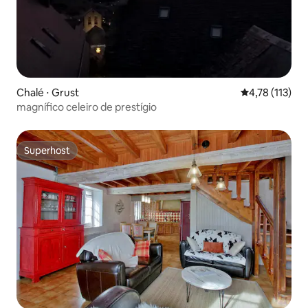
Chalé ⋅ Grust
4,78 de uma av
4,78 (113)
magnífico celeiro de prestígio
Superhost
Superhost