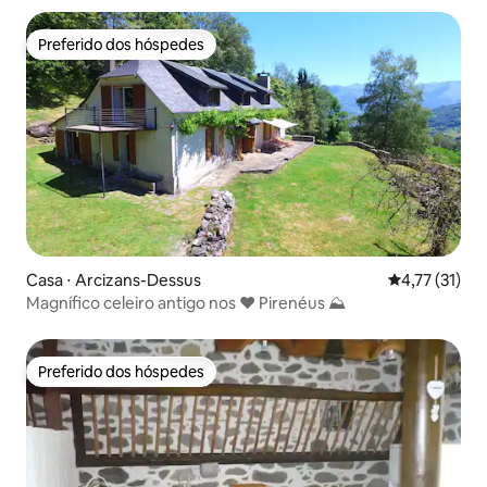
Preferido dos hóspedes
Preferido dos hóspedes
Casa ⋅ Arcizans-Dessus
4,77 de uma a
4,77 (31)
Magnífico celeiro antigo nos ❤️ Pirenéus ⛰
Preferido dos hóspedes
Preferido dos hóspedes