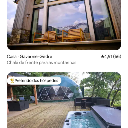
Casa ⋅ Gavarnie-Gèdre
4,91 de uma a
4,91 (66)
Chalé de frente para as montanhas
Preferido dos hóspedes
Entre os melhores preferidos dos hóspedes