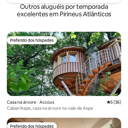
Outros aluguéis por temporada
excelentes em Pirineus Atlânticos
Preferido dos hóspedes
Preferido dos hóspedes
Casa na árvore ⋅ Accous
5 de uma a
5 (36)
Caban'Aspe, casa na árvore no vale de Aspe
Preferido dos hóspedes