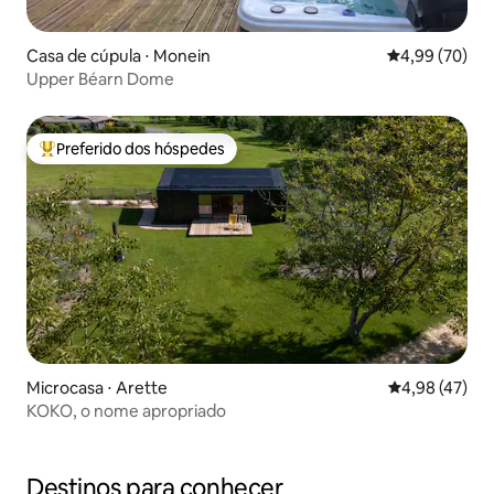
Casa de cúpula ⋅ Monein
4,99 de uma a
4,99 (70)
Upper Béarn Dome
Preferido dos hóspedes
Entre os melhores preferidos dos hóspedes
Microcasa ⋅ Arette
4,98 de uma a
4,98 (47)
KOKO, o nome apropriado
Destinos para conhecer