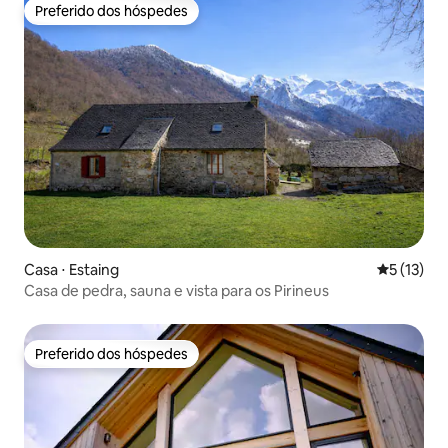
Preferido dos hóspedes
Preferido dos hóspedes
Casa ⋅ Estaing
5 de uma a
5 (13)
Casa de pedra, sauna e vista para os Pirineus
Preferido dos hóspedes
Preferido dos hóspedes