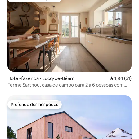
Preferido dos hóspedes
Hotel-fazenda ⋅ Lucq-de-Béarn
4,94 de uma a
4,94 (31)
Ferme Sarthou, casa de campo para 2 a 6 pessoas com
piscina
Preferido dos hóspedes
Preferido dos hóspedes