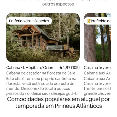
outros aspectos.
Preferido dos hóspedes
Preferido dos 
Preferido dos hóspedes
Entre os melhore
Cabana ⋅ L'Hôpital-d'Orion
4,97 de uma avaliação média de 
4,97 (105)
Casa na árvore ⋅ 
Cabana de caçador na floresta de Salies-
Cabane aux Arbres
de-Béarn
árvore com vista p
Este chalé tem seu próprio cantinho na
Cabane aux Arbre
floresta; você está isolado do resto do
Casa na árvore fei
mundo. Desconexão total a poucos
frente para os Pir
passos do rio, deixe seus desejos guiá-lo
grande chuveiro i
Comodidades populares em aluguel por
durante sua estadia. O chalé é composto
a floresta ou o ch
por um quarto no andar de cima com
Trampolim suspen
temporada em Pirineus Atlânticos
uma cama e, no andar de baixo, um
160*200, lençóis d
quarto que se abre para um terraço que
o Pico do Midi d'O