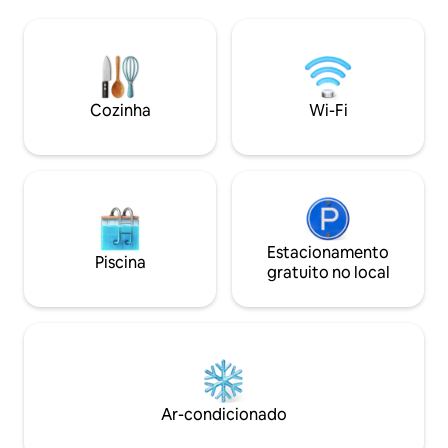
lhe dá acesso direto ao seu banho
coberto abriga um
nórdico. O chuveiro fica do lado de fora,
uma rede para re
sob uma tenda de bambu. Almoço
chuvosos. Móveis d
embalado (€ 30/pessoa) ou tábua de
castanheiro... Ban
frios e queijos (€ 24) disponível à noite
Fogão a lenha Cestas de café da manhã
(solicite com 48 horas de antecedência)
e serviços gourme
Cozinha
Wi-Fi
Estacionamento
Piscina
gratuito no local
Ar-condicionado