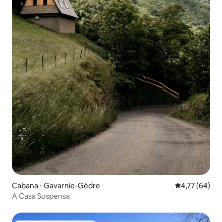
Cabana ⋅ Gavarnie-Gèdre
4,77 de uma a
4,77 (64)
A Casa Suspensa