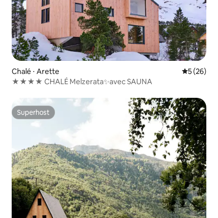
Chalé ⋅ Arette
5 de uma a
5 (26)
★★★★ CHALÉ Melzerata✨avec SAUNA
Superhost
Superhost