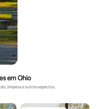
ões em Ohio
o, limpeza e outros aspectos.
Cabana 