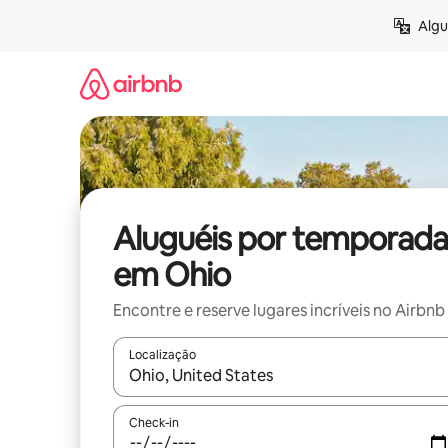
Pular
Algu
para
o
conteúdo
Aluguéis por temporada
em Ohio
Encontre e reserve lugares incríveis no Airbnb
Localização
Quando os resultados estiverem disponíveis, expl
Check-in