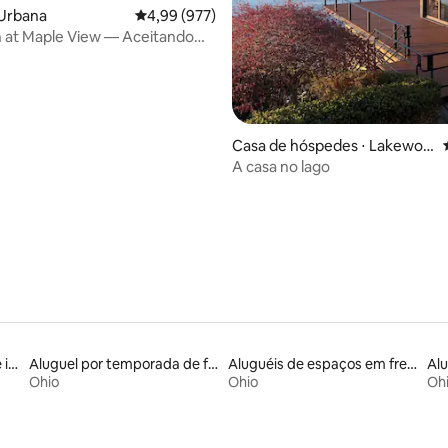
 Urbana
4,99 de uma avaliação média de 5, 977 avalia
4,99 (977)
 at Maple View — Aceitando
Casa de hóspedes ⋅ Lakewoo
d
A casa no lago
média de 5, 62 avaliações
Aluguel por temporada de iurtas
Aluguel por temporada de flats
Aluguéis de espaços em frente à praia
Ohio
Ohio
Oh