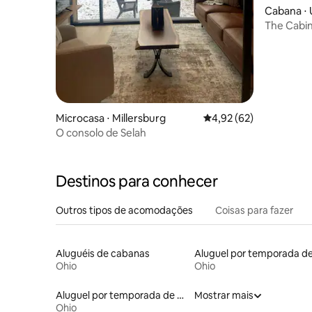
Cabana ⋅
The Cabin
reservas
Microcasa ⋅ Millersburg
4,92 de uma avaliação 
4,92 (62)
O consolo de Selah
Destinos para conhecer
Outros tipos de acomodações
Coisas para fazer
Aluguéis de cabanas
Ohio
Ohio
Aluguel por temporada de alojamentos ecológicos
Mostrar mais
Ohio