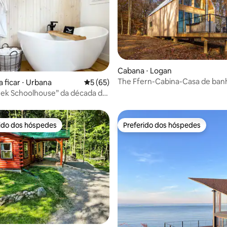
média de 5, 62 avaliações
Cabana ⋅ Logan
The Ffern-Cabina-Casa de ban
 ficar ⋅ Urbana
5 de uma avaliação média de 5, 65 avalia
5 (65)
ek Schoolhouse” da década de
fúgio com banheira de
ssagem
rido dos hóspedes
Preferido dos hóspedes
 melhores preferidos dos hóspedes
Preferido dos hóspedes