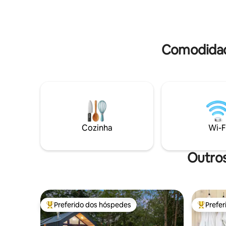
ajudando 
velocidade, duas TVs, cozinha completa
o câncer.
e lavanderia, ele combina conforto
sorveteri
moderno com serenidade atemporal. A
d
poucos minutos das trilhas de Beaver
Creek e de restaurantes locais
Comodidad
aconchegantes. Ideal para casais ou
viajantes solitários.
Cozinha
Wi-F
Outros
Preferido dos hóspedes
Prefe
Entre os melhores preferidos dos hóspedes
Entre os