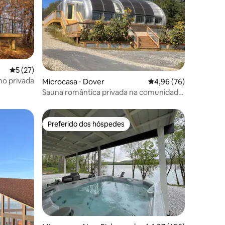
5 de uma avaliação média de 5, 27 avaliações
5 (27)
ho privada
ções
Microcasa ⋅ Dover
4,96 de uma avaliação
4,96 (76)
Sauna romântica privada na comunidade
Amish
Preferido dos hóspedes
Preferido dos hóspedes