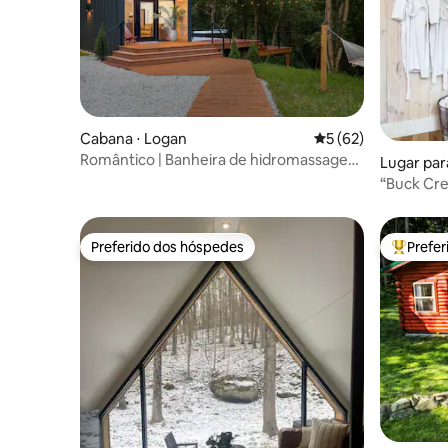
Cabana ⋅ Logan
5 de uma avaliação 
5 (62)
Romântico | Banheira de hidromassagem
Lugar para
| Perto de trilhas | Hocking Hills
“Buck Cre
1850 | Re
hidroma
Preferido dos hóspedes
Prefe
Preferido dos hóspedes
Entre os