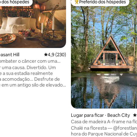
o dos hóspedes
Preferido dos hóspedes
o dos hóspedes
Entre os melhores preferidos d
easant Hill
4,9 de uma avaliação média de 5, 230 avalia
4,9 (230)
combater o câncer com uma
édia de 5, 103 avaliações
e a sua estadia realmente
a acomodação... Desfrute de
 em um antigo silo de elevador
que agora é o lar de um layout
to totalmente aberto com a
 confortável, uma banheira de
os seus sonhos, tubulação de
osta feita à mão e todos os
Lugar para ficar ⋅ Beach City
4
cobertos para a escapadinha
Casa de madeira A-frame na flo
A causa... 20% de cada estadia
banheira de hidromassagem, c
Chalé na floresta — @forestlane__ A 1
ai para o Bom Laço Rosa
fogueira
hora do Parque Nacional de C