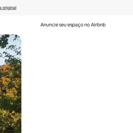
 original
Anuncie seu espaço no Airbnb
 deslizando o dedo na tela.