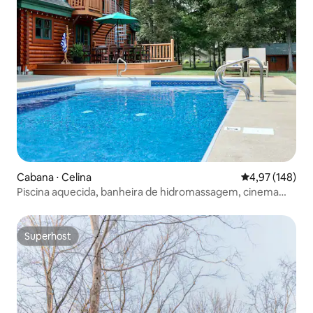
Cabana ⋅ Celina
4,97 de uma av
4,97 (148)
Piscina aquecida, banheira de hidromassagem, cinema
privativo e ciclovia
Superhost
Superhost