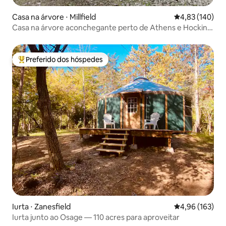
Casa na árvore ⋅ Millfield
4,83 de uma av
4,83 (140)
Casa na árvore aconchegante perto de Athens e Hocking
Hills
Preferido dos hóspedes
Entre os melhores preferidos dos hóspedes
Iurta ⋅ Zanesfield
4,96 de uma av
4,96 (163)
Iurta junto ao Osage — 110 acres para aproveitar