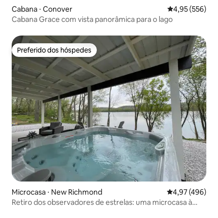
Cabana ⋅ Conover
4,95 de uma av
4,95 (556)
Cabana Grace com vista panorâmica para o lago
Preferido dos hóspedes
Preferido dos hóspedes
Microcasa ⋅ New Richmond
4,97 de uma av
4,97 (496)
Retiro dos observadores de estrelas: uma microcasa à
beira do rio