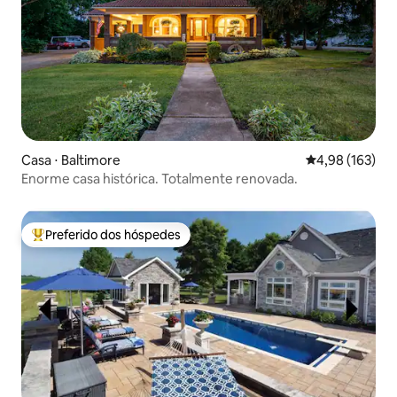
Casa ⋅ Baltimore
4,98 de uma av
4,98 (163)
Enorme casa histórica. Totalmente renovada.
Preferido dos hóspedes
Entre os melhores preferidos dos hóspedes