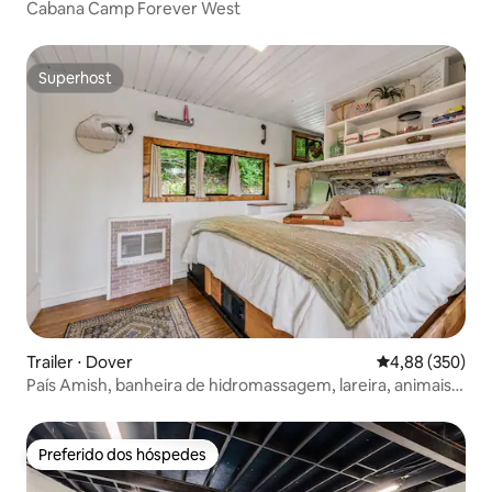
Cabana Camp Forever West
Superhost
Superhost
Trailer ⋅ Dover
4,88 de uma ava
4,88 (350)
País Amish, banheira de hidromassagem, lareira, animais
de estimação permitidos
Preferido dos hóspedes
Preferido dos hóspedes