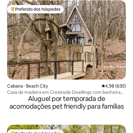
Preferido dos hóspedes
Entre os melhores preferidos dos hóspedes
Cabana ⋅ Beach City
4,98 de uma ava
4,98 (630)
Casa de madeira em Creekside Dwellings com banheira
Aluguel por temporada de
de hidromassagem
acomodações pet friendly para famílias