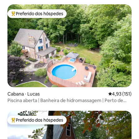
Preferido dos hóspedes
Entre os melhores preferidos dos hóspedes
Cabana ⋅ Lucas
4,93 de uma av
4,93 (151)
Piscina aberta | Banheira de hidromassagem | Perto de
Mohican | Acomoda 16 pessoas
Preferido dos hóspedes
Entre os melhores preferidos dos hóspedes