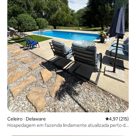
Celeiro ⋅ Delaware
4,97 de uma av
4,97 (215)
Hospedagem em fazenda lindamente atualizada perto do
zoológico com piscina!