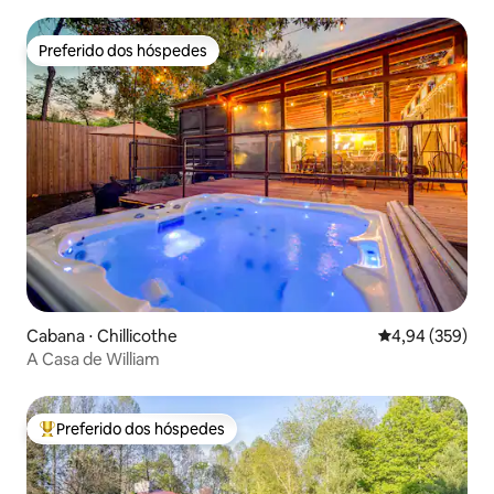
Preferido dos hóspedes
Preferido dos hóspedes
Cabana ⋅ Chillicothe
4,94 de uma ava
4,94 (359)
A Casa de William
Preferido dos hóspedes
Entre os melhores preferidos dos hóspedes