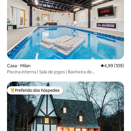
Casa ⋅ Milan
4,99 de uma av
4,99 (109)
Piscina interna | Sala de jogos | Banheira de
hidromassagem | Sauna perto de Sandusky
Preferido dos hóspedes
Entre os melhores preferidos dos hóspedes