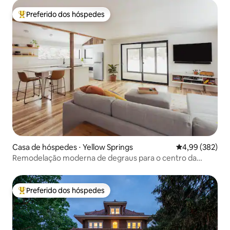
Preferido dos hóspedes
Entre os melhores preferidos dos hóspedes
Casa de hóspedes ⋅ Yellow Springs
4,99 de uma ava
4,99 (382)
Remodelação moderna de degraus para o centro da
cidade, Glen e Antioquia
Preferido dos hóspedes
Entre os melhores preferidos dos hóspedes