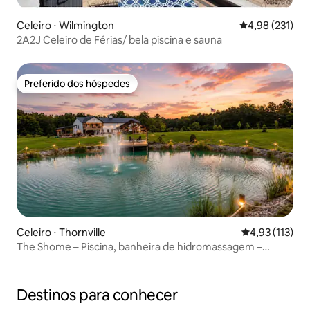
Celeiro ⋅ Wilmington
4,98 de uma av
4,98 (231)
2A2J Celeiro de Férias/ bela piscina e sauna
Preferido dos hóspedes
Preferido dos hóspedes
Celeiro ⋅ Thornville
4,93 de uma av
4,93 (113)
The Shome – Piscina, banheira de hidromassagem –
Acomodação rural para 16 pessoas
Destinos para conhecer