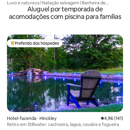
Luxo e natureza l Natação selvagem l Banheira de
Aluguel por temporada de
hidromassagem l Trilhas
acomodações com piscina para famílias
Preferido dos hóspedes
Entre os melhores preferidos dos hóspedes
Hotel-fazenda ⋅ Hinckley
4,96 de uma av
4,96 (141)
Retiro em Stillwater: cachoeira, lagoa, cavalos e fogueira