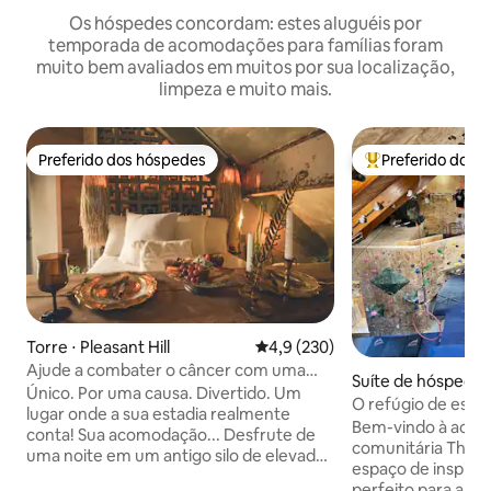
Os hóspedes concordam: estes aluguéis por
temporada de acomodações para famílias foram
muito bem avaliados em muitos por sua localização,
limpeza e muito mais.
Preferido dos hóspedes
Preferido dos 
Preferido dos hóspedes
Entre os melhore
Torre ⋅ Pleasant Hill
4,9 de uma avaliação média de 
4,9 (230)
Ajude a combater o câncer com uma
Suíte de hóspedes 
estadia
Único. Por uma causa. Divertido. Um
ati
O refúgio de esca
lugar onde a sua estadia realmente
Bem-vindo à acad
conta! Sua acomodação... Desfrute de
comunitária The C
uma noite em um antigo silo de elevador
espaço de inspira
de grãos que agora é o lar de um layout
perfeito para alpi