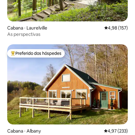
Cabana ⋅ Laurelville
4,98 de uma av
4,98 (157)
As perspectivas
Preferido dos hóspedes
Entre os melhores preferidos dos hóspedes
Cabana ⋅ Albany
4,97 de uma av
4,97 (233)