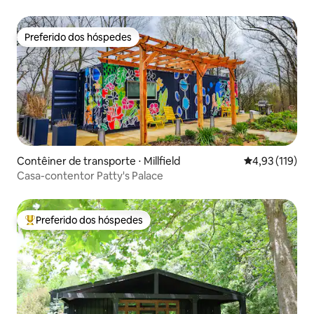
Preferido dos hóspedes
Preferido dos hóspedes
Contêiner de transporte ⋅ Millfield
4,93 de uma av
4,93 (119)
Casa-contentor Patty's Palace
Preferido dos hóspedes
Entre os melhores preferidos dos hóspedes