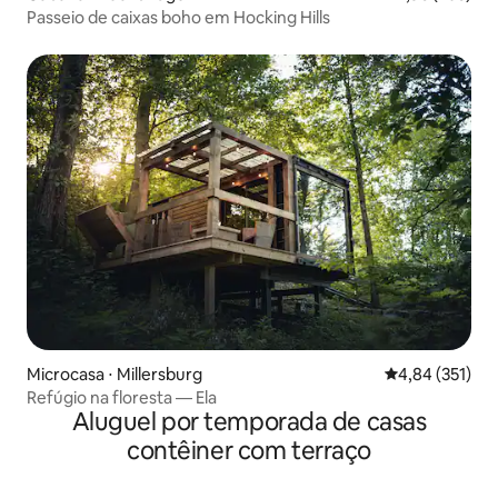
Passeio de caixas boho em Hocking Hills
Microcasa ⋅ Millersburg
4,84 de uma av
4,84 (351)
Refúgio na floresta — Ela
Aluguel por temporada de casas
contêiner com terraço