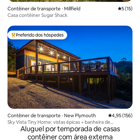
Contêiner de transporte ⋅ Millfield
5 de uma a
5 (15)
Casa contêiner Sugar Shack
Preferido dos hóspedes
Entre os melhores preferidos dos hóspedes
Contêiner de transporte ⋅ New Plymouth
4,95 de uma av
4,95 (156)
Sky Vista Tiny Home: vistas épicas + banheira de
Aluguel por temporada de casas
hidromassagem + cachorro OK
contêiner com área externa