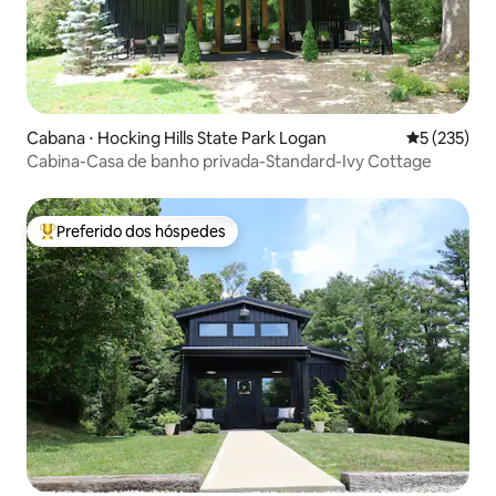
Cabana ⋅ Hocking Hills State Park Logan
5 de uma av
5 (235)
Cabina-Casa de banho privada-Standard-Ivy Cottage
Preferido dos hóspedes
Entre os melhores preferidos dos hóspedes