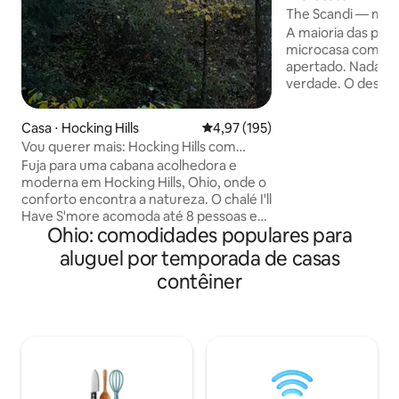
The Scandi — mic
Berlim, Ohio
A maioria das pe
microcasa como 
apertado. Nada es
verdade. O design
Scandi maximiza 
Tetos de 12' de al
Casa ⋅ Hocking Hills
4,97 de uma avaliação média de 
4,97 (195)
parecer amplo e 
Vou querer mais: Hocking Hills com
janelas bonitas em
entrada e saída luxuosas
Fuja para uma cabana acolhedora e
lhe uma sensação 
moderna em Hocking Hills, Ohio, onde o
natureza. Assista
conforto encontra a natureza. O chalé I'll
favorito na TV 4K 
Have S'more acomoda até 8 pessoas e
e um colchão de 
Ohio: comodidades populares para
conta com duas suítes privativas com
permitem que voc
cama king size e um quarto com beliche
estrelas. A sauna ao
aluguel por temporada de casas
com três camas completas, banheiro
gelo e a lareira sã
contêiner
próprio, área de cinema, fliperama e
desfrutar. @
cantinho de leitura. Aproveite duas
áreas de estar, Smart TVs para fazer
streaming com suas assinaturas e decks
espaçosos — uma área de jantar na copa
das árvores e, no andar de baixo, um
deck coberto com banheira de