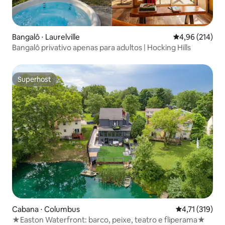
Bangalô ⋅ Laurelville
4,96 de uma av
4,96 (214)
Bangalô privativo apenas para adultos | Hocking Hills
Superhost
Superhost
Cabana ⋅ Columbus
4,71 de uma av
4,71 (319)
★Easton Waterfront: barco, peixe, teatro e fliperama★