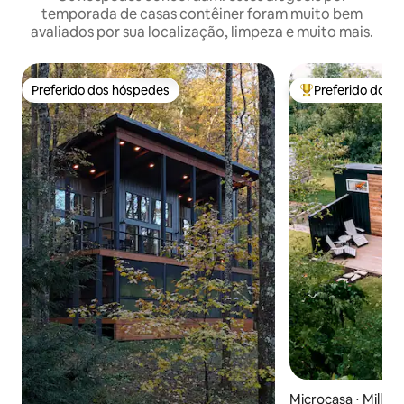
temporada de casas contêiner foram muito bem
avaliados por sua localização, limpeza e muito mais.
Preferido dos hóspedes
Preferido dos 
Preferido dos hóspedes
Entre os melhore
Microcasa ⋅ Miller