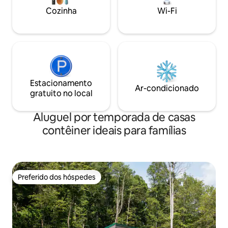
hidromassagem, mesa de pingue-
Cozinha
Wi-Fi
pongue, cornhole e lareira. Termine seu
dia perto da fogueira sob as estrelas.
Estacionamento
Ar-condicionado
gratuito no local
Aluguel por temporada de casas
contêiner ideais para famílias
Preferido dos hóspedes
Preferido dos hóspedes