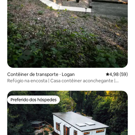
Contêiner de transporte ⋅ Logan
4,98 de uma a
4,98 (59)
Refúgio na encosta | Casa contêiner aconchegante |
Banheira de hidromassagem
Preferido dos hóspedes
Preferido dos hóspedes