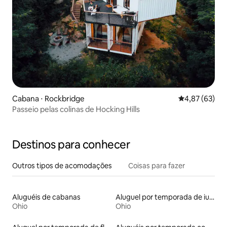
Cabana ⋅ Rockbridge
4,87 de uma a
4,87 (63)
Passeio pelas colinas de Hocking Hills
Destinos para conhecer
Outros tipos de acomodações
Coisas para fazer
Aluguéis de cabanas
Aluguel por temporada de iurtas
Ohio
Ohio