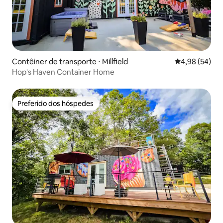
Contêiner de transporte ⋅ Millfield
4,98 de uma a
4,98 (54)
Hop's Haven Container Home
Preferido dos hóspedes
Preferido dos hóspedes