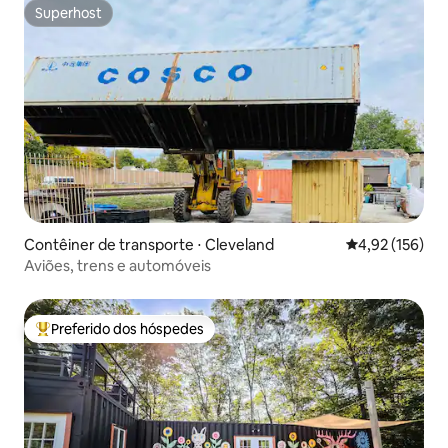
Superhost
Superhost
Contêiner de transporte ⋅ Cleveland
4,92 de uma av
4,92 (156)
Aviões, trens e automóveis
Preferido dos hóspedes
Entre os melhores preferidos dos hóspedes