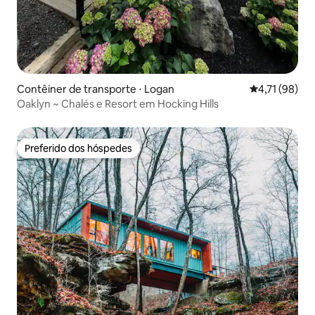
Contêiner de transporte ⋅ Logan
4,71 de uma a
4,71 (98)
Oaklyn ~ Chalés e Resort em Hocking Hills
Preferido dos hóspedes
Preferido dos hóspedes