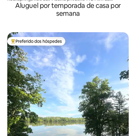
Aluguel por temporada de casa por
Universidade de Oklahoma
semana
Preferido dos hóspedes
Entre os melhores preferidos dos hóspedes