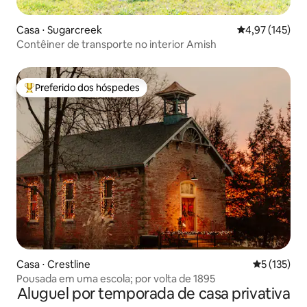
Casa ⋅ Sugarcreek
4,97 de uma av
4,97 (145)
Contêiner de transporte no interior Amish
Preferido dos hóspedes
Entre os melhores preferidos dos hóspedes
Casa ⋅ Crestline
5 de uma av
5 (135)
Pousada em uma escola; por volta de 1895
Aluguel por temporada de casa privativa