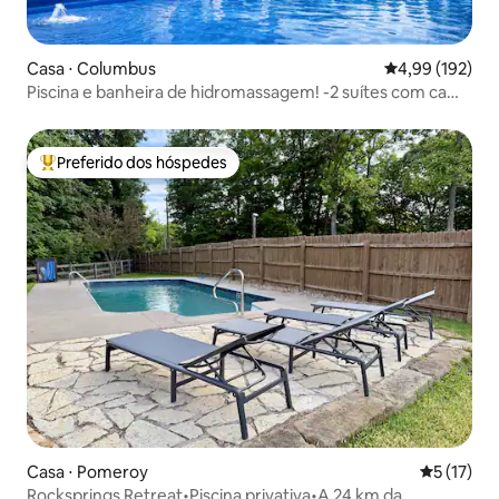
Casa ⋅ Columbus
4,99 de uma av
4,99 (192)
Piscina e banheira de hidromassagem! -2 suítes com cama
king - oásis privativo
Preferido dos hóspedes
Entre os melhores preferidos dos hóspedes
Casa ⋅ Pomeroy
5 de uma a
5 (17)
Rocksprings Retreat•Piscina privativa•A 24 km da