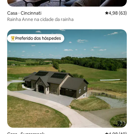
Casa ⋅ Cincinnati
4,98 de uma a
4,98 (63)
Rainha Anne na cidade da rainha
Preferido dos hóspedes
Entre os melhores preferidos dos hóspedes