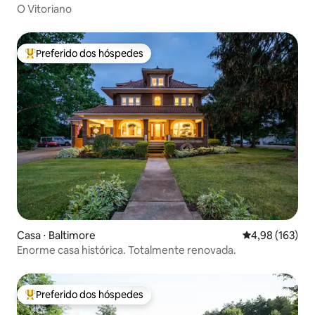
O Vitoriano
Preferido dos hóspedes
Entre os melhores preferidos dos hóspedes
Casa ⋅ Baltimore
4,98 de uma av
4,98 (163)
Enorme casa histórica. Totalmente renovada.
Preferido dos hóspedes
Entre os melhores preferidos dos hóspedes