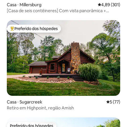
Casa ⋅ Millersburg
4,89 de uma av
4,89 (301)
[Casa de seis contêineres] Com vista panorâmica +
banheira de hidromassagem
Preferido dos hóspedes
Entre os melhores preferidos dos hóspedes
Casa ⋅ Sugarcreek
5 de uma a
5 (77)
Retiro em Highpoint, região Amish
Preferido dos hóspedes