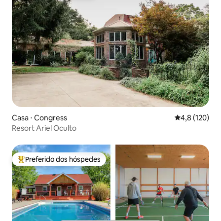
Casa ⋅ Congress
4,8 de uma av
4,8 (120)
Resort Ariel Oculto
Preferido dos hóspedes
Entre os melhores preferidos dos hóspedes