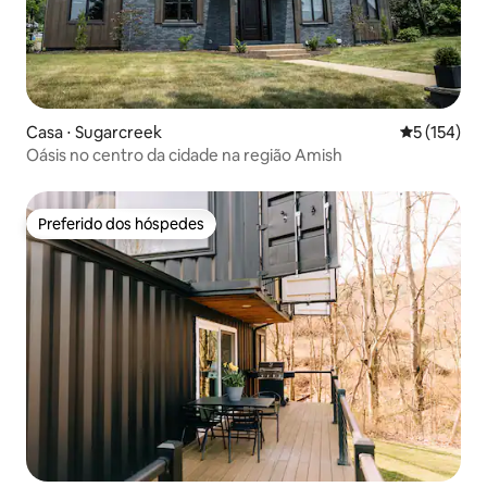
Casa ⋅ Sugarcreek
5 de uma av
5 (154)
Oásis no centro da cidade na região Amish
Preferido dos hóspedes
Preferido dos hóspedes