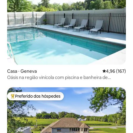
Casa ⋅ Geneva
4,96 de uma av
4,96 (167)
Oásis na região vinícola com piscina e banheira de
hidromassagem
Preferido dos hóspedes
Entre os melhores preferidos dos hóspedes