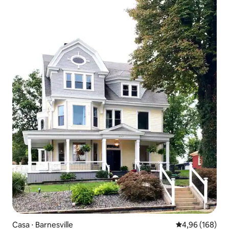
Casa ⋅ Barnesville
4,96 de uma av
4,96 (168)