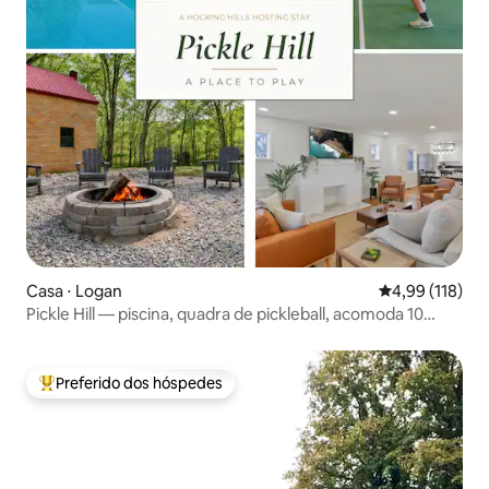
Casa ⋅ Logan
4,99 de uma av
4,99 (118)
Pickle Hill — piscina, quadra de pickleball, acomoda 10
pessoas!
Preferido dos hóspedes
Entre os melhores preferidos dos hóspedes