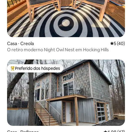
Casa ⋅ Creola
5 de uma a
5 (40)
O retiro moderno Night Owl Nest em Hocking Hills
Preferido dos hóspedes
Entre os melhores preferidos dos hóspedes