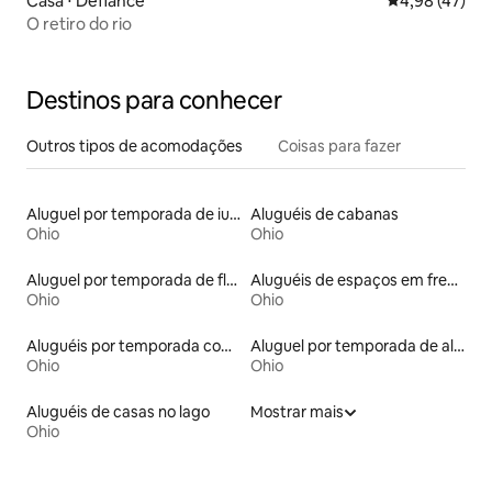
Casa ⋅ Defiance
4,98 de uma a
4,98 (47)
O retiro do rio
Destinos para conhecer
Outros tipos de acomodações
Coisas para fazer
Aluguel por temporada de iurtas
Aluguéis de cabanas
Ohio
Ohio
Aluguel por temporada de flats
Aluguéis de espaços em frente à praia
Ohio
Ohio
Aluguéis por temporada com acesso ao lago
Aluguel por temporada de alojamentos ecológicos
Ohio
Ohio
Aluguéis de casas no lago
Mostrar mais
Ohio