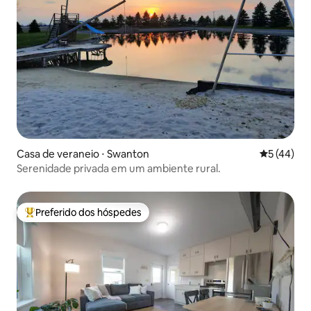
Casa de veraneio ⋅ Swanton
5 de uma a
5 (44)
Serenidade privada em um ambiente rural.
Preferido dos hóspedes
Entre os melhores preferidos dos hóspedes