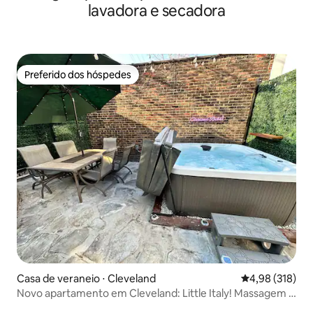
lavadora e secadora
Preferido dos hóspedes
Preferido dos hóspedes
Casa de veraneio ⋅ Cleveland
4,98 de uma av
4,98 (318)
Novo apartamento em Cleveland: Little Italy! Massagem e
banheira de hidromassagem!