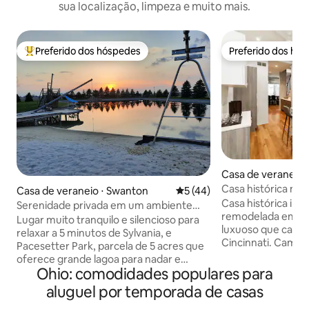
sua localização, limpeza e muito mais.
Preferido dos hóspedes
Preferido dos hó
Entre os melhores preferidos dos hóspedes
Preferido dos hó
Casa de veraneio ⋅
ti
Casa histórica mo
Casa de veraneio ⋅ Swanton
5 de uma avaliação média de
5 (44)
coração de OTR
Casa histórica in
Serenidade privada em um ambiente
remodelada em u
rural.
Lugar muito tranquilo e silencioso para
luxuoso que captu
relaxar a 5 minutos de Sylvania, e
Cincinnati. Caminhe até qualquer
Pacesetter Park, parcela de 5 acres que
estádio esportivo,
oferece grande lagoa para nadar e
Washington Park o
Ohio: comodidades populares para
pescar. Privacidade total,
tome uma bebida no
estacionamento interno, lavanderia,
aluguel por temporada de casas
Findlay Market fic
grelha a gás, buraco de milho, campo de
de distância - pare