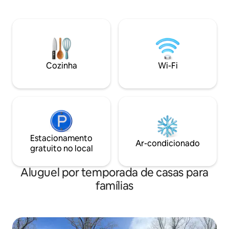
golfe par 2, anel de fogo, lenha, balanços
ingredientes para
e vista fantástica do pôr do sol e
até muitos dos re
observação de estrelas. Muitos parques
requintados que o
que oferecem trilhas de equitação e
Todos os móveis, u
caminhada. Muitos campos de golfe nas
churrasqueira são 
proximidades, ou jogue no nosso campo
remodelado em um 
de golfe Par 2 de 9 buracos no local. O
Cozinha
Wi-Fi
Registro STR #158
lago oferece muita diversão, natação,
barco a remo, pesca, escorrega e
relaxamento na praia.
Estacionamento
Ar-condicionado
gratuito no local
Aluguel por temporada de casas para
famílias