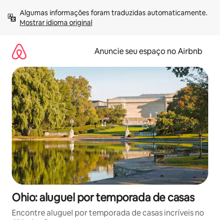
Pular
Algumas informações foram traduzidas automaticamente. 
para
Mostrar idioma original
o
conteúdo
Anuncie seu espaço no Airbnb
Ohio: aluguel por temporada de casas
Encontre aluguel por temporada de casas incríveis no