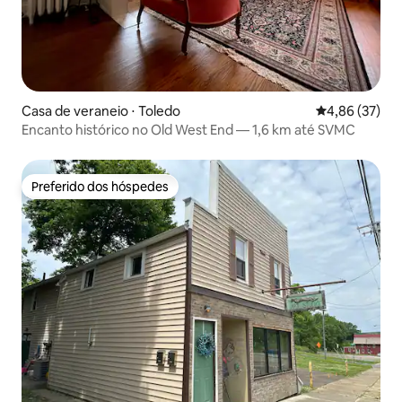
Casa de veraneio ⋅ Toledo
4,86 de uma a
4,86 (37)
Encanto histórico no Old West End — 1,6 km até SVMC
Preferido dos hóspedes
Preferido dos hóspedes