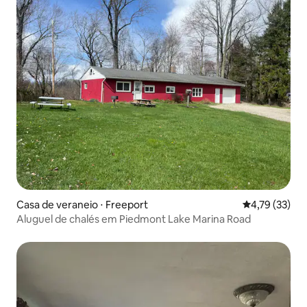
Casa de veraneio ⋅ Freeport
4,79 de uma a
4,79 (33)
Aluguel de chalés em Piedmont Lake Marina Road