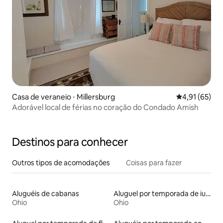
Casa de veraneio ⋅ Millersburg
4,91 de uma a
4,91 (65)
Adorável local de férias no coração do Condado Amish
Destinos para conhecer
Outros tipos de acomodações
Coisas para fazer
Aluguéis de cabanas
Aluguel por temporada de iurtas
Ohio
Ohio