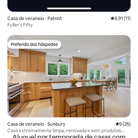
Casa de veraneio ⋅ Patriot
4,91 de uma a
4,91 (11)
Fuller's Fifty
Preferido dos hóspedes
Preferido dos hóspedes
Casa de veraneio ⋅ Sunbury
5 de uma a
5 (25)
Casa extremamente limpa, renovada e sem produtos
Aluguel por temporada de casas com
químicos.