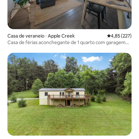
Casa de veraneio ⋅ Apple Creek
4,85 de uma av
4,85 (227)
Casa de férias aconchegante de 1 quarto com garagem
anexa