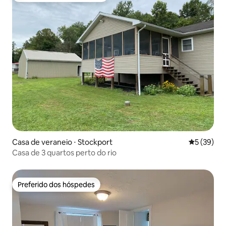
Casa de veraneio ⋅ Stockport
5 de uma a
5 (39)
Casa de 3 quartos perto do rio
Preferido dos hóspedes
Preferido dos hóspedes