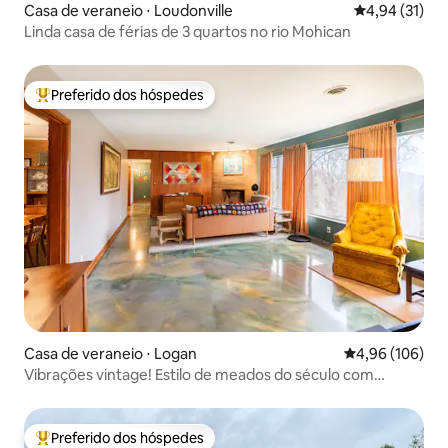
Casa de veraneio ⋅ Loudonville
4,94 de uma a
4,94 (31)
Linda casa de férias de 3 quartos no rio Mohican
Preferido dos hóspedes
Entre os melhores preferidos dos hóspedes
Casa de veraneio ⋅ Logan
4,96 de uma av
4,96 (106)
Vibrações vintage! Estilo de meados do século com
conforto moderno
Preferido dos hóspedes
Entre os melhores preferidos dos hóspedes