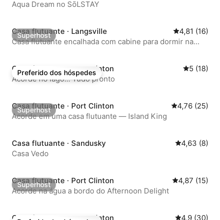
Aqua Dream no SōLSTAY
Casa flutuante ⋅ Langsville
4,81 de uma a
4,81 (16)
Superhost
Superhost
Casa flutuante encalhada com cabine para dormir na
parte inferior
Casa flutuante ⋅ Port Clinton
5 de uma a
5 (18)
Preferido dos hóspedes
Preferido dos hóspedes
Acorde no lago... Tudo pronto
Casa flutuante ⋅ Port Clinton
4,76 de uma a
4,76 (25)
Superhost
Superhost
Acorde em uma casa flutuante — Island King
Casa flutuante ⋅ Sandusky
4,63 de uma 
4,63 (8)
Casa Vedo
Casa flutuante ⋅ Port Clinton
4,87 de uma a
4,87 (15)
Superhost
Superhost
Acorde na água a bordo do Afternoon Delight
Casa flutuante ⋅ Port Clinton
4,9 de uma a
4,9 (30)