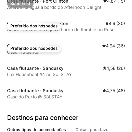
Casa flutuante ⋅ Port Clinton
4,87 de uma a
4,87 (15)
Superhost
Superhost
Acorde na água a bordo do Afternoon Delight
Casa flutuante ⋅ Port Clinton
4,9 de uma a
4,9 (30)
Preferido dos hóspedes
Preferido dos hóspedes
Acorde em meio à água a bordo do Ramble on Rose
Casa ⋅ Port Clinton
4,94 de uma a
4,94 (36)
Preferido dos hóspedes
Preferido dos hóspedes
Casa Flutuante
Casa flutuante ⋅ Sandusky
4,58 de uma a
4,58 (26)
Lux Houseboat #4 no SoLSTAY
Casa flutuante ⋅ Sandusky
4,75 de uma a
4,75 (48)
Casa do Porto @ SōLSTAY
Destinos para conhecer
Outros tipos de acomodações
Coisas para fazer