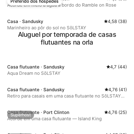
Preferido dos hóspedes
Preferido dos hóspedes
Acorde em meio à água a bordo do Ramble on Rose
Casa ⋅ Sandusky
4,58 de uma a
4,58 (38)
Marinheiro ao pôr do sol no SōLSTAY
Aluguel por temporada de casas
flutuantes na orla
Casa flutuante ⋅ Sandusky
4,7 de uma a
4,7 (44)
Aqua Dream no SōLSTAY
Casa flutuante ⋅ Sandusky
4,76 de uma a
4,76 (41)
Retiro para casais em uma casa flutuante no SōLSTAY
Resort
Casa flutuante ⋅ Port Clinton
4,76 de uma a
4,76 (25)
Superhost
Superhost
Acorde em uma casa flutuante — Island King