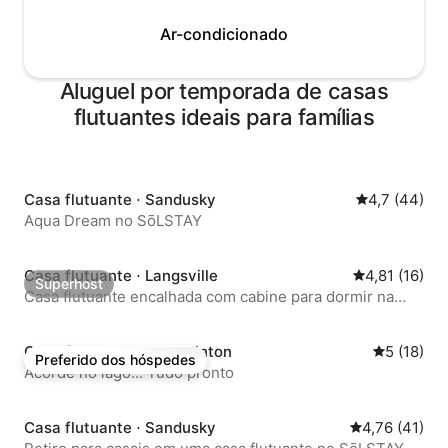
Ar-condicionado
Aluguel por temporada de casas
flutuantes ideais para famílias
Casa flutuante ⋅ Sandusky
4,7 de uma a
4,7 (44)
Aqua Dream no SōLSTAY
Casa flutuante ⋅ Langsville
4,81 de uma a
4,81 (16)
Superhost
Superhost
Casa flutuante encalhada com cabine para dormir na
parte inferior
Casa flutuante ⋅ Port Clinton
5 de uma a
5 (18)
Preferido dos hóspedes
Preferido dos hóspedes
Acorde no lago... Tudo pronto
Casa flutuante ⋅ Sandusky
4,76 de uma a
4,76 (41)