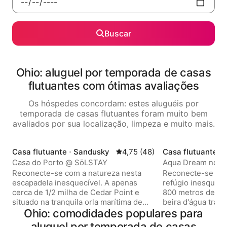
Buscar
Ohio: aluguel por temporada de casas
flutuantes com ótimas avaliações
Os hóspedes concordam: estes aluguéis por
temporada de casas flutuantes foram muito bem
avaliados por sua localização, limpeza e muito mais.
Casa flutuante ⋅ Sandusky
4,75 de uma avaliação média d
4,75 (48)
Casa flutuante ⋅
Casa do Porto @ SōLSTAY
Aqua Dream no 
Reconecte-se com a natureza nesta
Reconecte-se com
escapadela inesquecível. A apenas
refúgio inesquecí
cerca de 1/2 milha de Cedar Point e
800 metros de Ced
situado na tranquila orla marítima de
beira d'água tran
Castaway Bay no Lago Erie em
Ohio: comodidades populares para
no Lago Erie, em
Sandusky - este retiro aconchegante é
retiro aconchegan
aluguel por temporada de casas