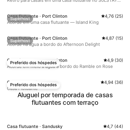
Retiro para casais em uma casa flutuante no SōLSTAY
Resort
Casa flutuante ⋅ Port Clinton
4,76 de uma a
4,76 (25)
Superhost
Superhost
Acorde em uma casa flutuante — Island King
Casa flutuante ⋅ Port Clinton
4,87 de uma a
4,87 (15)
Superhost
Superhost
Acorde na água a bordo do Afternoon Delight
Casa flutuante ⋅ Port Clinton
4,9 de uma a
4,9 (30)
Preferido dos hóspedes
Preferido dos hóspedes
Acorde em meio à água a bordo do Ramble on Rose
Casa ⋅ Port Clinton
4,94 de uma a
4,94 (36)
Preferido dos hóspedes
Preferido dos hóspedes
Casa Flutuante
Aluguel por temporada de casas
flutuantes com terraço
Casa flutuante ⋅ Sandusky
4,7 de uma a
4,7 (44)