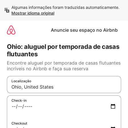
Pular
Algumas informações foram traduzidas automaticamente. 
para
Mostrar idioma original
o
conteúdo
Anuncie seu espaço no Airbnb
Ohio: aluguel por temporada de casas
flutuantes
Encontre aluguel por temporada de casas flutuantes
incríveis no Airbnb e faça sua reserva
Localização
Quando os resultados estiverem disponíveis, explore-os usand
Check-in
Checkout