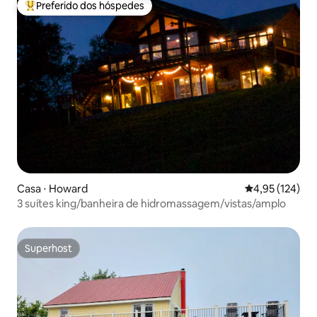
Preferido dos hóspedes
Entre os melhores preferidos dos hóspedes
Casa ⋅ Howard
4,95 de uma av
4,95 (124)
3 suítes king/banheira de hidromassagem/vistas/amplo
Superhost
Superhost