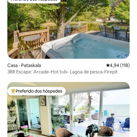
Preferido dos hóspedes
Casa ⋅ Pataskala
4,94 de uma av
4,94 (118)
3BR Escape: Arcade-Hot tub- Lagoa de pesca-Firepit
Preferido dos hóspedes
Entre os melhores preferidos dos hóspedes