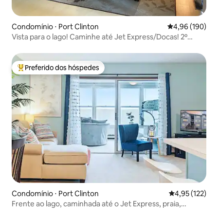
Condomínio ⋅ Port Clinton
4,96 de uma av
4,96 (190)
Vista para o lago! Caminhe até Jet Express/Docas! 2º
andar!
Preferido dos hóspedes
Entre os melhores preferidos dos hóspedes
Condomínio ⋅ Port Clinton
4,95 de uma av
4,95 (122)
Frente ao lago, caminhada até o Jet Express, praia,
piscina, banheira de hidromassagem