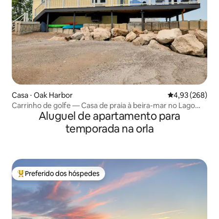
Casa ⋅ Oak Harbor
4,93 de uma ava
4,93 (268)
Carrinho de golfe — Casa de praia à beira-mar no Lago
Aluguel de apartamento para
Erie
temporada na orla
Preferido dos hóspedes
Entre os melhores preferidos dos hóspedes