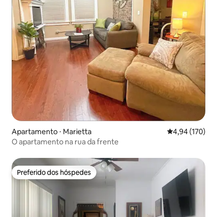
Apartamento ⋅ Marietta
4,94 de uma av
4,94 (170)
O apartamento na rua da frente
Preferido dos hóspedes
Preferido dos hóspedes