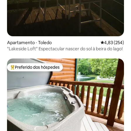
Apartamento ⋅ Toledo
4,83 de uma av
4,83 (254)
"Lakeside Loft" Espectacular nascer do sol à beira do lago!
Preferido dos hóspedes
Entre os melhores preferidos dos hóspedes