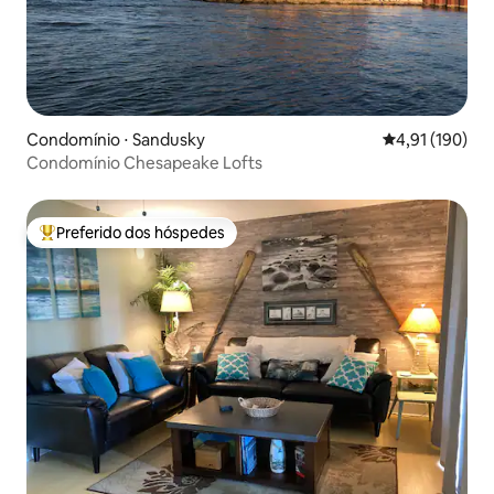
Condomínio ⋅ Sandusky
4,91 de uma av
4,91 (190)
Condomínio Chesapeake Lofts
Preferido dos hóspedes
Entre os melhores preferidos dos hóspedes