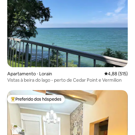
Apartamento ⋅ Lorain
4,88 de uma av
4,88 (515)
Vistas à beira do lago - perto de Cedar Point e Vermilion
Preferido dos hóspedes
Entre os melhores preferidos dos hóspedes