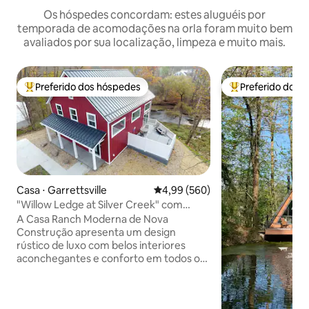
Os hóspedes concordam: estes aluguéis por
temporada de acomodações na orla foram muito bem
avaliados por sua localização, limpeza e muito mais.
Preferido dos hóspedes
Preferido dos 
Entre os melhores preferidos dos hóspedes
Entre os melhore
Casa ⋅ Garrettsville
4,99 de uma avaliação média de 5
4,99 (560)
"Willow Ledge at Silver Creek" com
banheira de hidromassagem privativa
A Casa Ranch Moderna de Nova
Construção apresenta um design
rústico de luxo com belos interiores
aconchegantes e conforto em todos os
cantos. Vistas deslumbrantes esperam
por você com janelas do chão ao teto
com vista para a bela Silver Creek e a