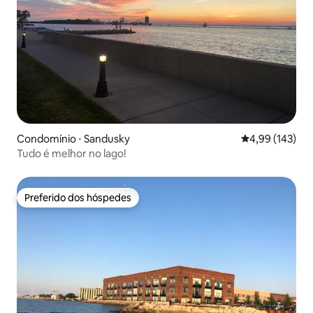
Condomínio ⋅ Sandusky
4,99 de uma av
4,99 (143)
Tudo é melhor no lago!
Preferido dos hóspedes
Preferido dos hóspedes