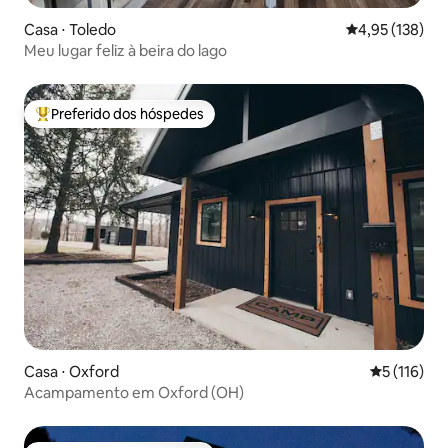
Casa ⋅ Toledo
4,95 de uma av
4,95 (138)
Meu lugar feliz à beira do lago
Preferido dos hóspedes
Entre os melhores preferidos dos hóspedes
Casa ⋅ Oxford
5 de uma av
5 (116)
Acampamento em Oxford (OH)