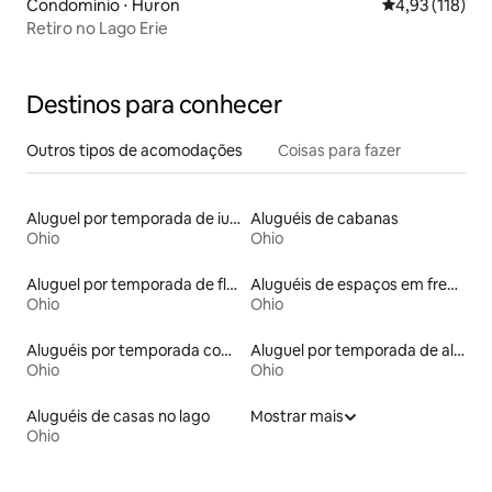
Condomínio ⋅ Huron
4,93 de uma av
4,93 (118)
Retiro no Lago Erie
Destinos para conhecer
Outros tipos de acomodações
Coisas para fazer
Aluguel por temporada de iurtas
Aluguéis de cabanas
Ohio
Ohio
Aluguel por temporada de flats
Aluguéis de espaços em frente à praia
Ohio
Ohio
Aluguéis por temporada com acesso ao lago
Aluguel por temporada de alojamentos ecológicos
Ohio
Ohio
Aluguéis de casas no lago
Mostrar mais
Ohio