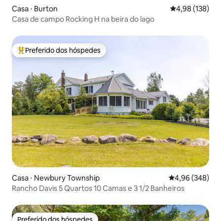
Casa ⋅ Burton
4,98 de uma av
4,98 (138)
Casa de campo Rocking H na beira do lago
Preferido dos hóspedes
Entre os melhores preferidos dos hóspedes
Casa ⋅ Newbury Township
4,96 de uma ava
4,96 (348)
Rancho Davis 5 Quartos 10 Camas e 3 1/2 Banheiros
Preferido dos hóspedes