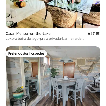
Casa ⋅ Mentor-on-the-Lake
5 de uma av
5 (119)
Luxo-à beira do lago-praia privada-banheira de
hidromassagem-cama king size-animais de estimação
Preferido dos hóspedes
Preferido dos hóspedes