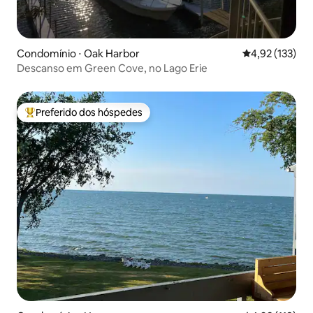
Condomínio ⋅ Oak Harbor
4,92 de uma av
4,92 (133)
Descanso em Green Cove, no Lago Erie
Preferido dos hóspedes
Entre os melhores preferidos dos hóspedes