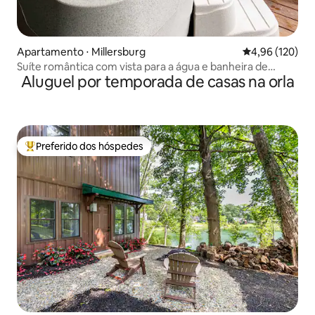
Apartamento ⋅ Millersburg
4,96 de uma av
4,96 (120)
Suíte romântica com vista para a água e banheira de
Aluguel por temporada de casas na orla
hidromassagem
Preferido dos hóspedes
Entre os melhores preferidos dos hóspedes