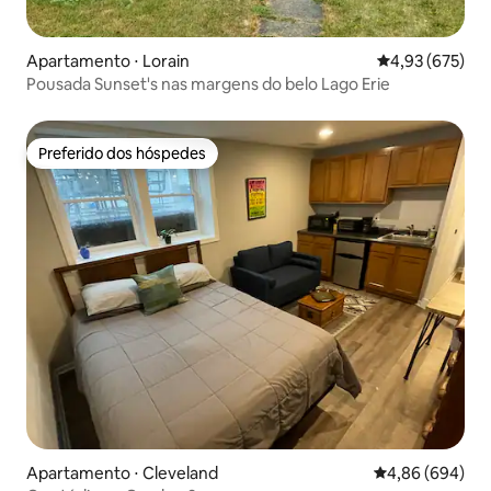
Apartamento ⋅ Lorain
4,93 de uma av
4,93 (675)
Pousada Sunset's nas margens do belo Lago Erie
Preferido dos hóspedes
Preferido dos hóspedes
Apartamento ⋅ Cleveland
4,86 de uma ava
4,86 (694)