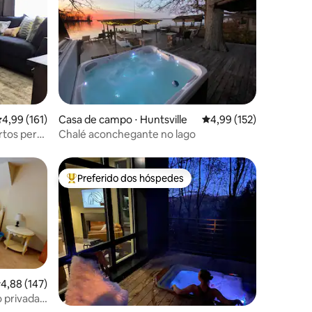
ções
,99 de uma avaliação média de 5, 161 avaliações
4,99 (161)
Casa de campo ⋅ Huntsville
4,99 de uma avaliação 
4,99 (152)
rtos perto
Chalé aconchegante no lago
omassagem
Preferido dos hóspedes
Entre os melhores preferidos dos hóspedes
,88 de uma avaliação média de 5, 147 avaliações
4,88 (147)
 privada-