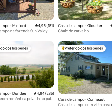
ampo ⋅ Minford
4,96 de uma avaliação média de 5, 151 avalia
4,96 (151)
Casa de campo ⋅ Glouster
4
édia de 5, 156 avaliações
ampo na fazenda Sun Valley
Chalé de carvalho
rido dos hóspedes
Preferido dos hóspedes
 melhores preferidos dos hóspedes
Entre os melhores preferidos d
édia de 5, 342 avaliações
campo ⋅ Dundee
4,94 de uma avaliação média de 5, 285 avalia
4,94 (285)
edra romântica privada no país
Casa de campo ⋅ Conneaut
Casa de campo com vista para 
sol e vista perfeita para o lago