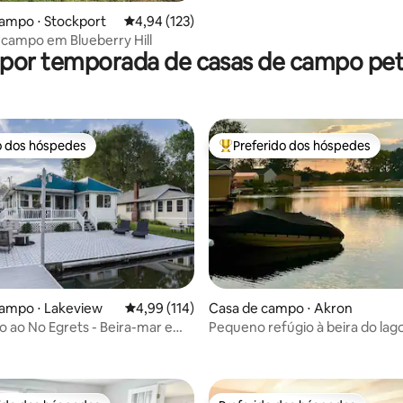
ampo ⋅ Stockport
4,94 de uma avaliação média de 5, 123 avalia
4,94 (123)
 campo em Blueberry Hill
 por temporada de casas de campo pet 
o dos hóspedes
Preferido dos hóspedes
o dos hóspedes
Entre os melhores preferidos d
campo ⋅ Lakeview
4,99 de uma avaliação média de 5, 114 avalia
4,99 (114)
Casa de campo ⋅ Akron
 ao No Egrets - Beira-mar em
Pequeno refúgio à beira do la
édia de 5, 115 avaliações
ke
Portage Lakes