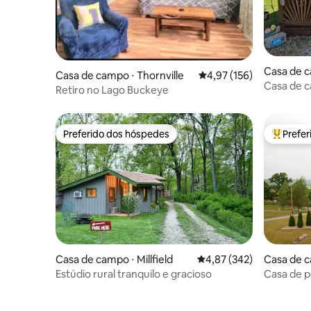
Casa de c
Casa de campo ⋅ Thornville
4,97 de uma avaliação m
4,97 (156)
Casa de c
Retiro no Lago Buckeye
Preferido dos hóspedes
Prefe
Preferido dos hóspedes
Entre os
Casa de campo ⋅ Millfield
4,87 de uma avaliação m
4,87 (342)
Casa de 
Estúdio rural tranquilo e gracioso
Casa de p
Amish