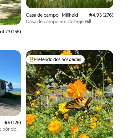
Casa de campo ⋅ Millfield
4,93 de uma avaliação 
4,93 (276)
Casa de campo em College Hill
ções
,73 de uma avaliação média de 5, 155 avaliações
4,73 (155)
Preferido dos hóspedes
os hóspedes
Entre os melhores preferidos dos hóspedes
ções
5 de uma avaliação média de 5, 125 avaliações
5 (125)
o pôr do