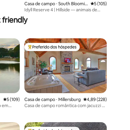
Casa de campo ⋅ South Bloomin
5 de uma avaliação 
5 (105)
ções
gville
Idyll Reserve 4 | Hillside — animais de
estimação são bem-vindos
friendly
Preferido dos hóspedes
os hóspedes
Entre os melhores preferidos dos hóspedes
ções
5 de uma avaliação média de 5, 109 avaliações
5 (109)
Casa de campo ⋅ Millersburg
4,89 de uma avaliação m
4,89 (228)
go em
Casa de campo romântica com jacuzzi e
lareira