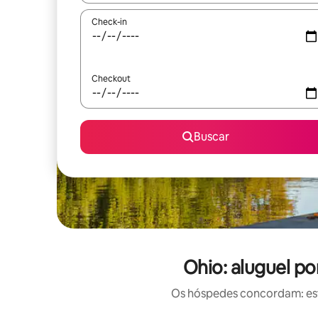
Check-in
Checkout
Buscar
Ohio: aluguel p
Os hóspedes concordam: est