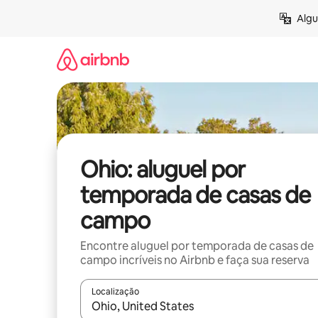
Pular
Algu
para
o
conteúdo
Ohio: aluguel por
temporada de casas de
campo
Encontre aluguel por temporada de casas de
campo incríveis no Airbnb e faça sua reserva
Localização
Quando os resultados estiverem disponíveis, expl