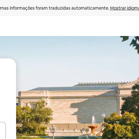
mas informações foram traduzidas automaticamente. 
Mostrar idioma
ore-os usando as seta para cima e para baixo do teclado ou tocando e