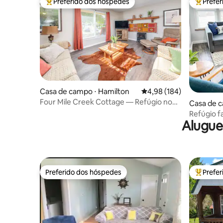
Preferido dos hóspedes
Prefe
Entre os melhores preferidos dos hóspedes
Entre os
Casa de campo ⋅ Hamilton
4,98 de uma avaliação m
4,98 (184)
Four Mile Creek Cottage — Refúgio no
Casa de c
campo
ke
Refúgio f
Alugue
Preferido dos hóspedes
Prefe
Preferido dos hóspedes
Entre os