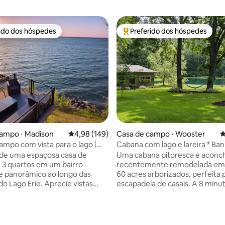
rido dos hóspedes
Preferido dos hóspedes
 melhores preferidos dos hóspedes
Entre os melhores preferidos d
campo ⋅ Madison
4,98 de uma avaliação média de 5, 149 avalia
4,98 (149)
Casa de campo ⋅ Wooster
4
ampo com vista para o lago |
Cabana com lago e lareira * Ban
l deslumbrante | Região vinícola
hidromassagem * Cama king si
de uma espaçosa casa de
Uma cabana pitoresca e aconc
3 quartos em um bairro
recentemente remodelada em
 e panorâmico ao longo das
60 acres arborizados, perfeita
o Lago Erie. Aprecie vistas
escapadela de casais. A 8 minu
ntes com amigos e familiares
ótimo centro da cidade para fa
a escondida, que conta com um
compras de boutiques, restaur
 de pátio (outono/primavera)
vinícolas locais, cervejarias e des
édia de 5, 118 avaliações
er o aconchego nas noites
Desfrute de paz e tranquilidad