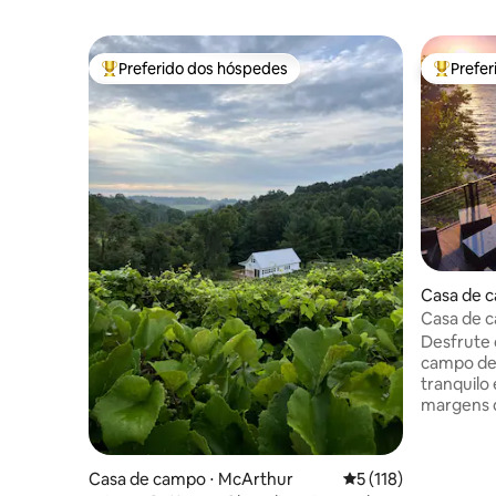
Preferido dos hóspedes
Prefe
Entre os melhores preferidos dos hóspedes
Entre os
Casa de 
Casa de c
Pôr do so
Desfrute 
campo de 
tranquilo
margens d
deslumbra
nesta joi
aquecedor
Casa de campo ⋅ McArthur
5 de uma avaliação m
5 (118)
para mant