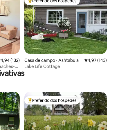
Preferido dos hóspedes
Entre os melhores preferidos dos hóspedes
ções
,94 de uma avaliação média de 5, 132 avaliações
4,94 (132)
Casa de campo ⋅ Ashtabula
4,97 de uma avaliação 
4,97 (143)
eaches-
Lake Life Cottage
vativas
Preferido dos hóspedes
Entre os melhores preferidos dos hóspedes