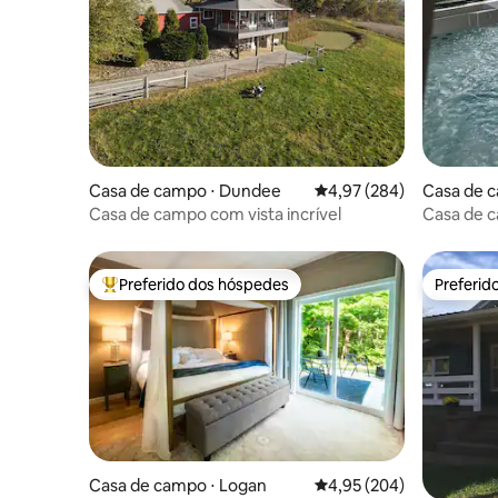
Casa de campo ⋅ Dundee
4,97 de uma avaliação m
4,97 (284)
Casa de 
Casa de campo com vista incrível
Casa de 
00369
Preferido dos hóspedes
Preferid
Entre os melhores preferidos dos hóspedes
Preferid
Casa de campo ⋅ Logan
4,95 de uma avaliação m
4,95 (204)