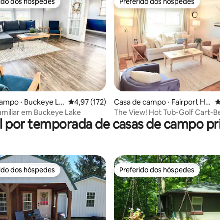
rido dos hóspedes
Preferido dos hóspedes
 melhores preferidos dos hóspedes
Preferido dos hóspedes
édia de 5, 184 avaliações
ampo ⋅ Buckeye La
4,97 de uma avaliação média de 5, 172 avalia
4,97 (172)
Casa de campo ⋅ Fairport Ha
4
rbor
amiliar em Buckeye Lake
The View! Hot Tub-Golf Cart-B
l por temporada de casas de campo pri
Billiards-King
rido dos hóspedes
Preferido dos hóspedes
 melhores preferidos dos hóspedes
Preferido dos hóspedes