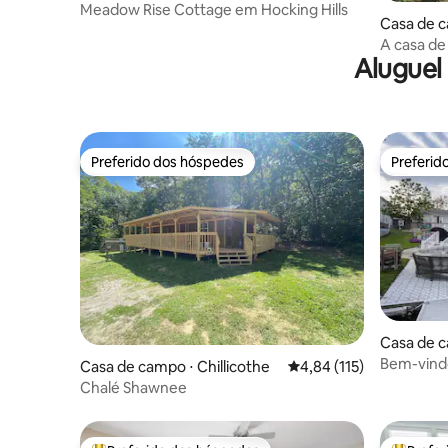
Meadow Rise Cottage em Hocking Hills
Casa de c
A casa de
Aluguel
Preferido dos hóspedes
Preferid
Preferido dos hóspedes
Preferid
Casa de 
Bem-vindo
Casa de campo ⋅ Chillicothe
4,84 de uma avaliação m
4,84 (115)
Indian La
Chalé Shawnee