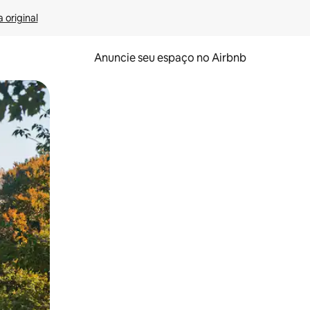
 original
Anuncie seu espaço no Airbnb
 deslizando o dedo na tela.