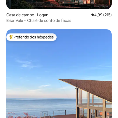
Casa de campo ⋅ Logan
4,99 de uma av
4,99 (215)
Briar Vale ~ Chalé de conto de fadas
Preferido dos hóspedes
Entre os melhores preferidos dos hóspedes