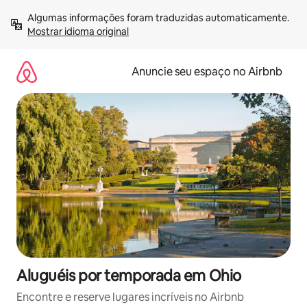
Pular
Algumas informações foram traduzidas automaticamente. 
para
Mostrar idioma original
o
conteúdo
Anuncie seu espaço no Airbnb
Aluguéis por temporada em Ohio
Encontre e reserve lugares incríveis no Airbnb