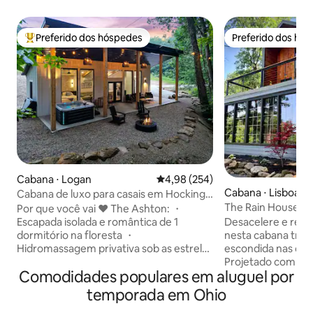
Preferido dos hóspedes
Preferido dos hó
Entre os melhores preferidos dos hóspedes
Preferido dos hó
Cabana ⋅ Logan
4,98 de uma avaliação média de 
4,98 (254)
Cabana ⋅ Lisboa
Cabana de luxo para casais em Hocking |
Isolada! Jacuzzi!
The Rain House ~ 
Por que você vai ❤️ The Ashton: ・
Escapada isolada e romântica de 1
Desacelere e reca
dormitório na floresta ・
nesta cabana tranq
Hidromassagem privativa sob as estrelas
escondida nas coli
・Design moderno com janelas do chão
Projetado com text
Comodidades populares em aluguel por
ao teto ・Cozinha completa elegante・
limpas e tons suav
Área aconchegante para fogueira ・Wi-
quarto e 1,5 banhe
temporada em Ohio
Fi rápido + Smart TV com streaming ・
descanso profund