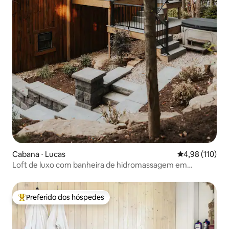
Cabana ⋅ Lucas
4,98 de uma av
4,98 (110)
Loft de luxo com banheira de hidromassagem em
ambiente arborizado privativo
Preferido dos hóspedes
Entre os melhores preferidos dos hóspedes