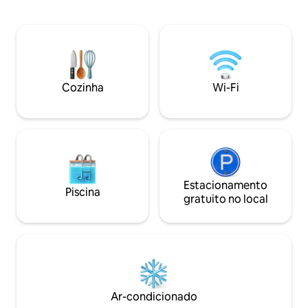
Refúgio que aceita animais de estimação
chuveiro ao ar livr
para casais e filhotes ・Refúgio na
hidromassagem priv
natureza a poucos minutos de Hocking
panorâmicas. Com 
Hills ・ Box luxuoso e pias duplas ・Ideal
velocidade, duas 
para um fim de semana romântico ou
e lavanderia, ele 
um retiro a sós Clique em "❤️ Salvar"
moderno com sere
para nos encontrar facilmente
poucos minutos da
Cozinha
Wi-Fi
novamente. Leia o anúncio completo
Creek e de restaur
para ver todos os detalhes dos sonhos.
aconchegantes. Id
viajantes solitários
Estacionamento
Piscina
gratuito no local
Ar-condicionado