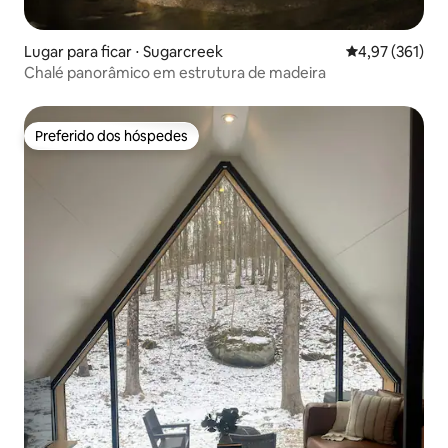
Lugar para ficar ⋅ Sugarcreek
4,97 de uma av
4,97 (361)
Chalé panorâmico em estrutura de madeira
Preferido dos hóspedes
Preferido dos hóspedes