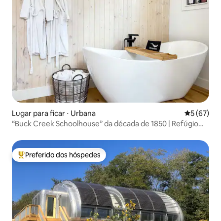
Lugar para ficar ⋅ Urbana
5 de uma a
5 (67)
“Buck Creek Schoolhouse” da década de 1850 | Refúgio
com banheira de hidromassagem
Preferido dos hóspedes
Entre os melhores preferidos dos hóspedes