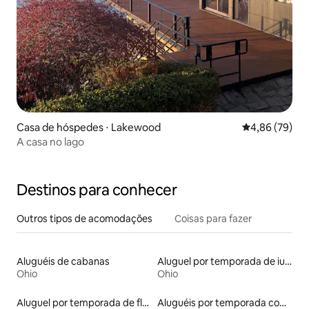
Casa de hóspedes ⋅ Lakewood
4,86 de uma a
4,86 (79)
A casa no lago
Destinos para conhecer
Outros tipos de acomodações
Coisas para fazer
Aluguéis de cabanas
Aluguel por temporada de iurtas
Ohio
Ohio
Aluguel por temporada de flats
Aluguéis por temporada com acesso ao lago