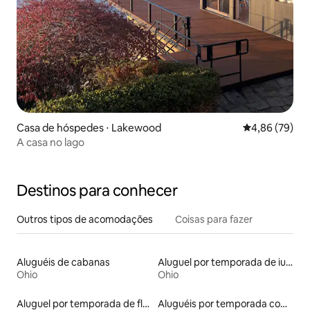
Casa de hóspedes ⋅ Lakewood
4,86 de uma a
4,86 (79)
A casa no lago
Destinos para conhecer
Outros tipos de acomodações
Coisas para fazer
Aluguéis de cabanas
Aluguel por temporada de iurtas
Ohio
Ohio
Aluguel por temporada de flats
Aluguéis por temporada com acesso ao lago