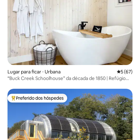
Lugar para ficar ⋅ Urbana
5 de uma a
5 (67)
“Buck Creek Schoolhouse” da década de 1850 | Refúgio
com banheira de hidromassagem
Preferido dos hóspedes
Entre os melhores preferidos dos hóspedes