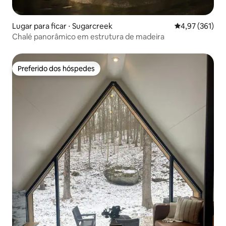
Lugar para ficar ⋅ Sugarcreek
4,97 de uma av
4,97 (361)
Chalé panorâmico em estrutura de madeira
Preferido dos hóspedes
Preferido dos hóspedes