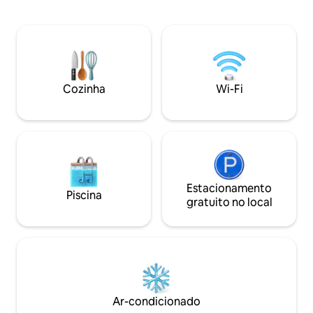
Refúgio que aceita animais de estimação
chuveiro ao ar livr
para casais e filhotes ・Refúgio na
hidromassagem priv
natureza a poucos minutos de Hocking
panorâmicas. Com 
Hills ・ Box luxuoso e pias duplas ・Ideal
velocidade, duas 
para um fim de semana romântico ou
e lavanderia, ele 
um retiro a sós Clique em "❤️ Salvar"
moderno com sere
para nos encontrar facilmente
poucos minutos da
Cozinha
Wi-Fi
novamente. Leia o anúncio completo
Creek e de restaur
para ver todos os detalhes dos sonhos.
aconchegantes. Id
viajantes solitários
Estacionamento
Piscina
gratuito no local
Ar-condicionado