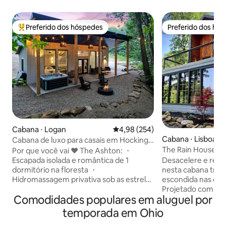
Preferido dos hóspedes
Preferido dos hó
Entre os melhores preferidos dos hóspedes
Preferido dos hó
Cabana ⋅ Logan
4,98 de uma avaliação média de 
4,98 (254)
Cabana ⋅ Lisboa
Cabana de luxo para casais em Hocking |
Isolada! Jacuzzi!
The Rain House ~ 
Por que você vai ❤️ The Ashton: ・
Escapada isolada e romântica de 1
Desacelere e reca
dormitório na floresta ・
nesta cabana tranq
Hidromassagem privativa sob as estrelas
escondida nas coli
・Design moderno com janelas do chão
Projetado com text
Comodidades populares em aluguel por
ao teto ・Cozinha completa elegante・
limpas e tons suav
Área aconchegante para fogueira ・Wi-
quarto e 1,5 banhe
temporada em Ohio
Fi rápido + Smart TV com streaming ・
descanso profund