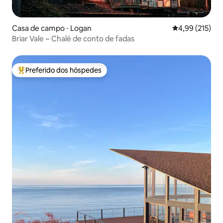
Casa de campo ⋅ Logan
4,99 de uma av
4,99 (215)
Briar Vale ~ Chalé de conto de fadas
Preferido dos hóspedes
Entre os melhores preferidos dos hóspedes