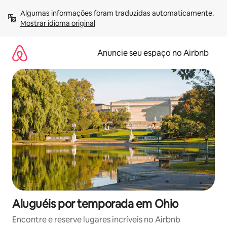
Pular
Algumas informações foram traduzidas automaticamente. 
para
Mostrar idioma original
o
conteúdo
Anuncie seu espaço no Airbnb
Aluguéis por temporada em Ohio
Encontre e reserve lugares incríveis no Airbnb