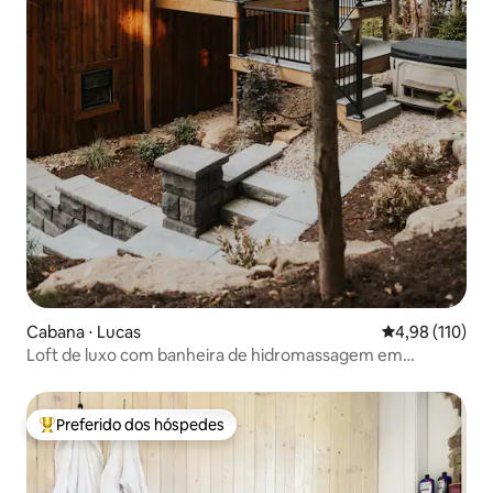
Cabana ⋅ Lucas
4,98 de uma av
4,98 (110)
Loft de luxo com banheira de hidromassagem em
ambiente arborizado privativo
Preferido dos hóspedes
Entre os melhores preferidos dos hóspedes