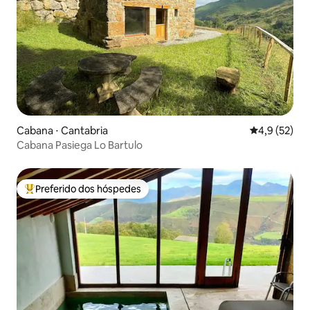
Cabana ⋅ Cantabria
4,9 de uma a
4,9 (52)
Cabana Pasiega Lo Bartulo
Preferido dos hóspedes
Entre os melhores preferidos dos hóspedes