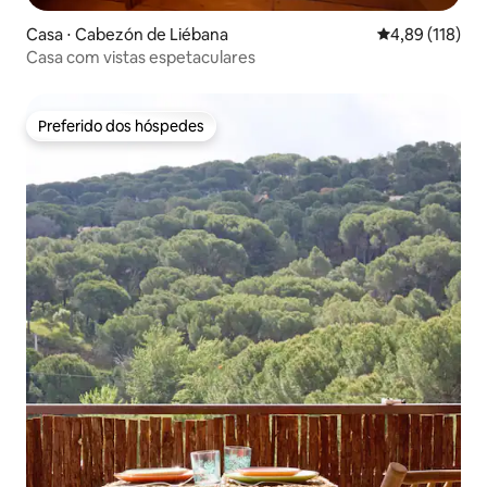
Casa ⋅ Cabezón de Liébana
4,89 de uma av
4,89 (118)
Casa com vistas espetaculares
Preferido dos hóspedes
Preferido dos hóspedes