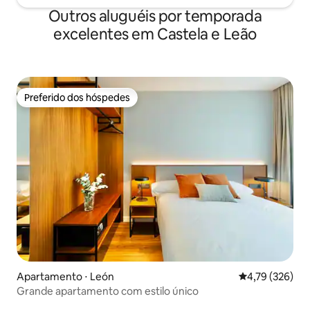
Outros aluguéis por temporada
excelentes em Castela e Leão
Preferido dos hóspedes
Preferido dos hóspedes
Apartamento ⋅ León
4,79 de uma av
4,79 (326)
Grande apartamento com estilo único