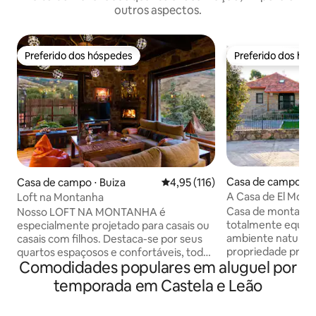
outros aspectos.
Preferido dos hóspedes
Preferido dos hó
Preferido dos hóspedes
Preferido dos hó
Casa de campo ⋅ L
Casa de campo ⋅ Buiza
4,95 de uma avaliação média de 
4,95 (116)
s
A Casa de El Monte
Loft na Montanha
Casa de montanha
Nosso LOFT NA MONTANHA é
totalmente equip
especialmente projetado para casais ou
ambiente natural 
casais com filhos. Destaca-se por seus
propriedade priva
quartos espaçosos e confortáveis, todos
Comodidades populares em aluguel por
repleta de azinhei
com vistas fantásticas para a montanha.
uma ermida, perfe
- Sala de estar com lareira e vista
temporada em Castela e Leão
passeios pela mon
panorâmica. - Cozinha totalmente
em plena Serra d
equipada. - Cama de casal dobrável e