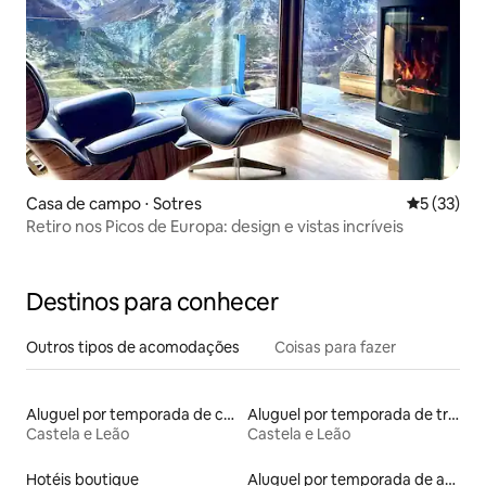
Casa de campo ⋅ Sotres
5 de uma a
5 (33)
Retiro nos Picos de Europa: design e vistas incríveis
Destinos para conhecer
Outros tipos de acomodações
Coisas para fazer
Aluguel por temporada de casas na terra
Aluguel por temporada de trailers
Castela e Leão
Castela e Leão
Hotéis boutique
Aluguel por temporada de apart-hotéis