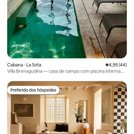
Cabana ⋅ La Sota
4,95 de uma a
4,95 (44)
Villa Brenagudina — casa de campo com piscina interna
aquecida
Preferido dos hóspedes
Preferido dos hóspedes