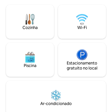
por montanhas e n
sofá-cama. - Banheiro completo em
perfeito para pas
pedra natural. - Varanda panorâmica
romântico, com lar
aquecida. - Cozinha de verão com
duas pessoas. Perf
churrasqueira e forno a lenha. - Piscina
crianças. NÃO SÃ
de pedra natural com área para banhos
ANIMAIS DE ESTI
de sol. - Fontes, jardins e terraços
Cozinha
Wi-Fi
PERMITIDO FUMA
espaçosos.
Estacionamento
Piscina
gratuito no local
Ar-condicionado