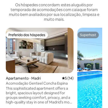
Os hóspedes concordam: estes aluguéis por
temporada de acomodações com caiaque foram
muito bem avaliados por sua localização, limpeza e
muito mais.
Preferido dos hóspedes
Superhost
Preferido dos hóspedes
Superhost
Apartamento ⋅ Madri
5 de uma avaliação média de
5 (14)
Acomodação Genteel Concha Espina
This sophisticated apartment offers a
bright, spacious layout designed for
groups seeking comfort, privacy, and a
high-quality stay in one of Madrid’s most
exclusive areas. Each bedroom features