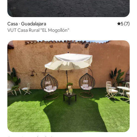
Casa ⋅ Guadalajara
5 de uma 
5 (7)
VUT Casa Rural "EL Mogollón"