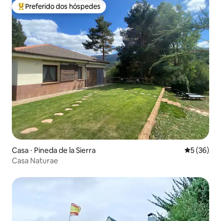
Preferido dos hóspedes
Entre os melhores preferidos dos hóspedes
Casa ⋅ Pineda de la Sierra
5 de uma a
5 (36)
Casa Naturae