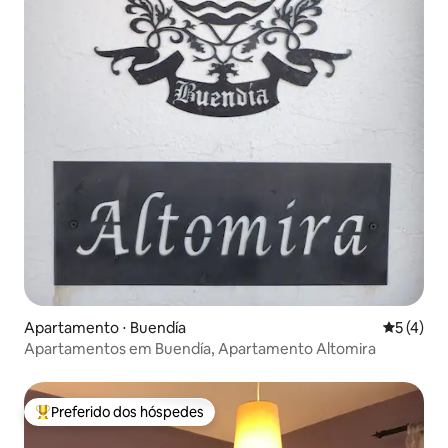
Apartamento ⋅ Buendía
5 de uma 
5 (4)
Apartamentos em Buendía, Apartamento Altomira
Preferido dos hóspedes
Entre os melhores preferidos dos hóspedes