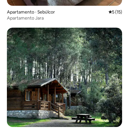
Apartamento ⋅ Sebúlcor
5 de uma a
5 (15)
Apartamento Jara