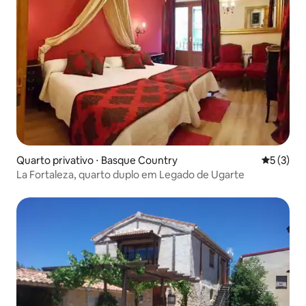
Quarto privativo ⋅ Basque Country
5 de uma 
5 (3)
La Fortaleza, quarto duplo em Legado de Ugarte