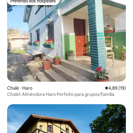
Preferido dos hóspedes
Preferido dos hóspedes
Chalé ⋅ Haro
4,89 de uma a
4,89 (19)
Chalet Alméndora Haro Perfeito para grupos/família