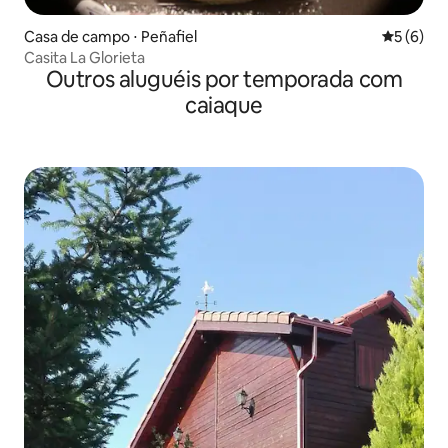
Casa de campo ⋅ Peñafiel
5 de uma 
5 (6)
Casita La Glorieta
Outros aluguéis por temporada com
caiaque