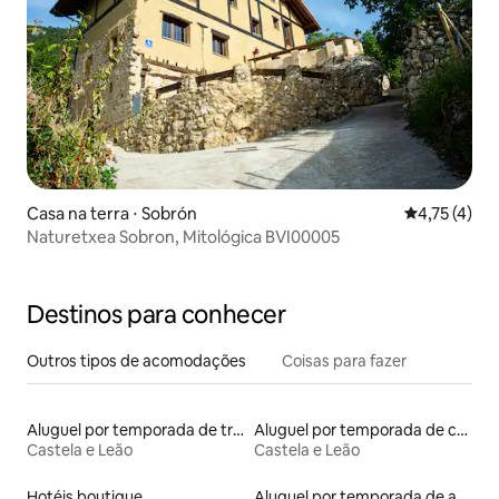
Casa na terra ⋅ Sobrón
4,75 de uma 
4,75 (4)
Naturetxea Sobron, Mitológica BVI00005
Destinos para conhecer
Outros tipos de acomodações
Coisas para fazer
Aluguel por temporada de trailers
Aluguel por temporada de casas na terra
Castela e Leão
Castela e Leão
Hotéis boutique
Aluguel por temporada de apart-hotéis