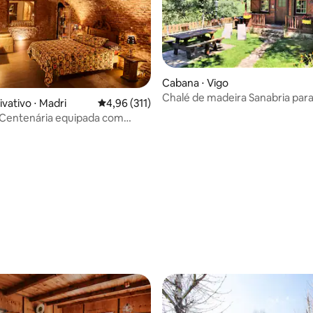
Cabana ⋅ Vigo
Chalé de madeira Sanabria para
vativo ⋅ Madri
4,96 de uma avaliação média de 5, 311 avalia
4,96 (311)
pessoas na natureza
Centenária equipada com
privativo, Centro
média de 5, 47 avaliações