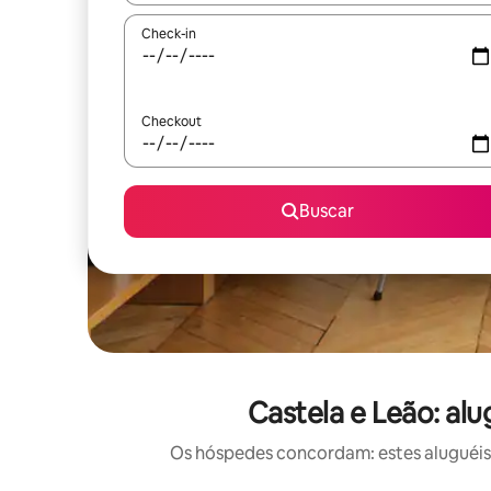
Check-in
Checkout
Buscar
Castela e Leão: al
Os hóspedes concordam: estes aluguéis 