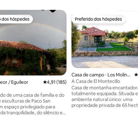
o dos hóspedes
Preferido dos hóspedes
o dos hóspedes
Preferido dos hóspedes
édia de 5, 176 avaliações
Casa de campo ⋅ Los Molino
4
s
A Casa de El Montecillo
leor / Eguileor
4,91 de uma avaliação média de 5, 185 avalia
4,91 (185)
Casa de montanha encantador
totalmente equipada. Situada
ado de uma casa de família e do
ambiente natural único: uma
 esculturas de Paco San
propriedade privada de 65 hec
m espaço privilegiado para
repleta de azinheiras, com um 
da tranquilidade, do silêncio e
uma ermida, perfeita para cam
za, onde Paco e Isabel terão o
passeios pela montanha... Você
zer em recebê-lo. Perto de
em plena Serra de Guadarrama
a serra de Urbasa, do parque
por montanhas e natureza. O l
 Aitzgorri e Aratz, Garaio, a 5