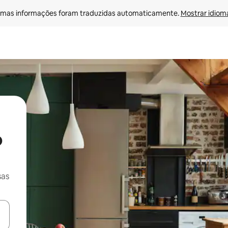
mas informações foram traduzidas automaticamente. 
Mostrar idioma
o
sas
ore-os usando as seta para cima e para baixo do teclado ou tocando e