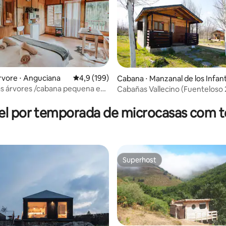
rvore ⋅ Anguciana
4,9 de uma avaliação média de 5, 199 avalia
4,9 (199)
Cabana ⋅ Manzanal de los Infan
s árvores /cabana pequena e
Cabañas Vallecino (Fuenteloso 
édia de 5, 125 avaliações
 La Rioja
el por temporada de microcasas com t
Superhost
Superhost