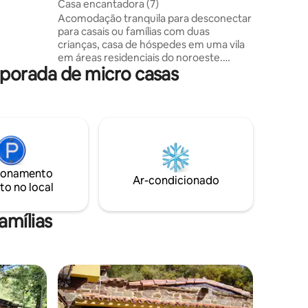
Monte
Casa encantadora (7)
e semana
Acomodação tranquila para desconectar
i para
para casais ou famílias com duas
r com
crianças, casa de hóspedes em uma vila
S
em áreas residenciais do noroeste.
 É
mporada de micro casas
Jardim, piscina e áreas naturais próximas
para ciclismo ou caminhadas. A poucos
minutos de carro de Rozas Village,
Ciudad Fin. Santander, Hospital Puerta de
Hierro, Madrid Moncloa, Arguelles-
centro da cidade, UAX, Fran de Vitoria,
U.Europea. Um carro é absolutamente
necessário e considere que a localização
ionamento
é em ruas internas que não estão
Ar-condicionado
to no local
expostas.
amílias