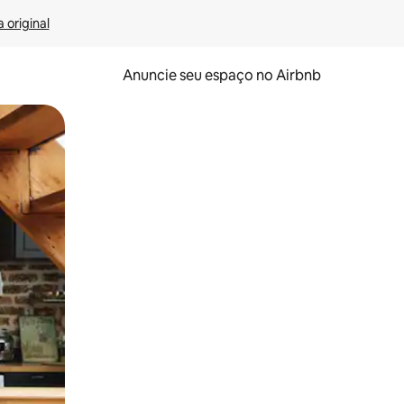
 original
Anuncie seu espaço no Airbnb
 deslizando o dedo na tela.