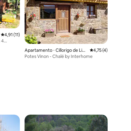
4,91 de uma avaliação média de 5, 11 avaliações
4,91 (11)
 4
ções
Apartamento ⋅ Cillorigo de Liéb
4,75 de uma avaliaçã
4,75 (4)
ana.
Potes Vinon - Chalé by Interhome