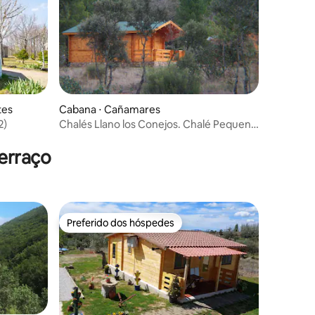
ções
tes
Cabana ⋅ Cañamares
2)
Chalés Llano los Conejos. Chalé Pequeno
1
erraço
Preferido dos hóspedes
Preferido dos hóspedes