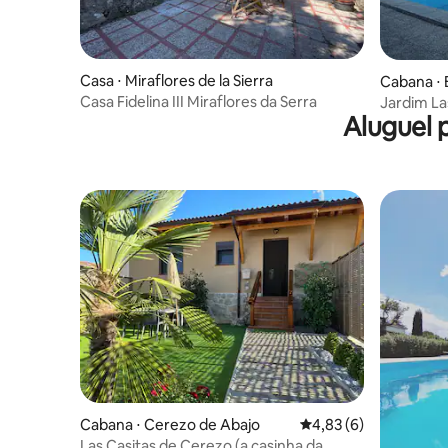
Casa ⋅ Miraflores de la Sierra
Cabana ⋅ B
Casa Fidelina III Miraflores da Serra
Jardim La
Aluguel 
Cabana ⋅ Cerezo de Abajo
4,83 de uma avaliação
4,83 (6)
Las Casitas de Cerezo (a casinha da