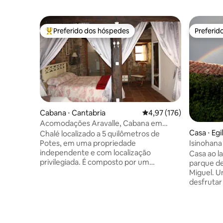
Preferido dos hóspedes
Preferid
Entre os melhores preferidos dos hóspedes
Preferid
Cabana ⋅ Cantabria
4,97 de uma avaliação m
4,97 (176)
Acomodações Aravalle, Cabana em
Casa ⋅ Egi
Picos de Europa
Chalé localizado a 5 quilômetros de
Isinohana
Potes, em uma propriedade
independente e com localização
Casa ao l
privilegiada. É composto por um
parque de
banheiro completo, um quarto com
Miguel. U
cama de casal (1,35 m), uma sala de estar
desfrutar 
e de jantar, uma cozinha e uma varanda.
da nature
O jardim tem espreguiçadeiras, móveis
maior pra
de exterior, churrasqueira e vistas
Opacua, d
imbatíveis. Na mesma propriedade
natural de