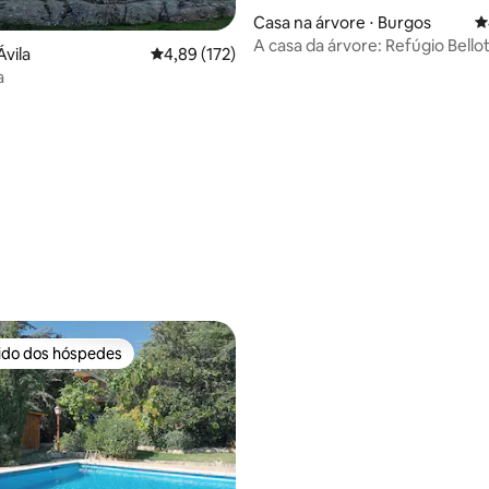
Casa na árvore ⋅ Burgos
4
A casa da árvore: Refúgio Bello
vila‎
4,89 de uma avaliação média de 5, 172 avalia
4,89 (172)
a
média de 5, 49 avaliações
rido dos hóspedes
 melhores preferidos dos hóspedes