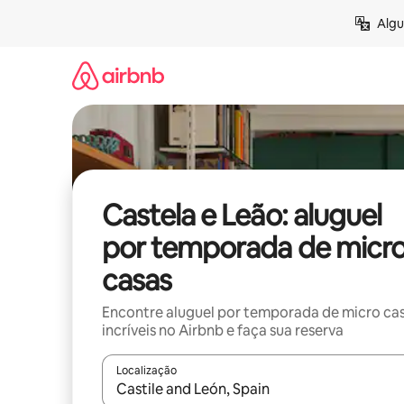
Pular
Algu
para
o
conteúdo
Castela e Leão: aluguel
por temporada de micr
casas
Encontre aluguel por temporada de micro ca
incríveis no Airbnb e faça sua reserva
Localização
Quando os resultados estiverem disponíveis, expl