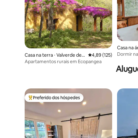
Casa na á
Dormir na
Casa na terra ⋅ Valverde de l
4,89 de uma avaliação m
4,89 (125)
bonita em
a Vera
Apartamentos rurais em Ecopangea
Alugu
Preferido dos hóspedes
Entre os melhores preferidos dos hóspedes