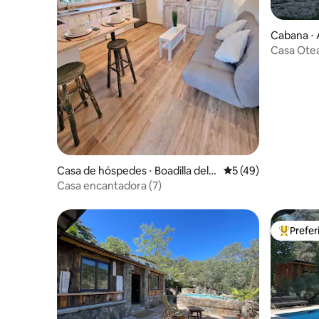
Cabana ⋅ Á
Casa Ote
Casa de hóspedes ⋅ Boadilla del
5 de uma avaliação 
5 (49)
Monte
Casa encantadora (7)
Prefe
Entre os