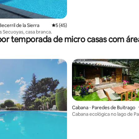
ecerril de la Sierra
5 de uma avaliação média de 5, 45 avalia
5 (45)
s Secuoyas, casa branca.
por temporada de micro casas com áre
Cabana ⋅ Paredes de Buitrago
Cabana ecológica no lago de P
 média de 5, 6 avaliações