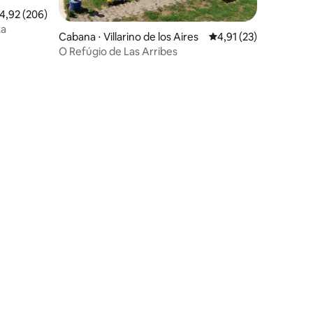
,92 de uma avaliação média de 5, 206 avaliações
4,92 (206)
ta
ções
Cabana ⋅ Villarino de los Aires
4,91 de uma avaliação
4,91 (23)
O Refúgio de Las Arribes