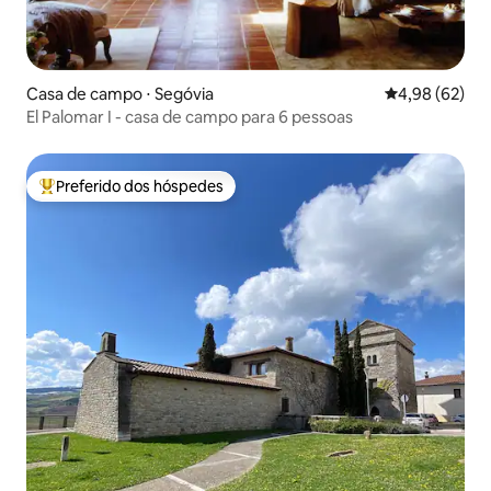
Casa de campo ⋅ Segóvia
4,98 de uma a
4,98 (62)
El Palomar I - casa de campo para 6 pessoas
Preferido dos hóspedes
Entre os melhores preferidos dos hóspedes