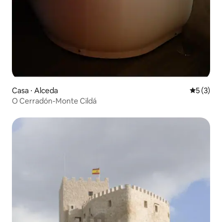
Casa ⋅ Alceda
5 de uma 
5 (3)
O Cerradón-Monte Cildá