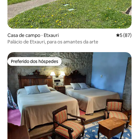
Casa de campo ⋅ Etxauri
5 de uma a
5 (87)
Palácio de Etxauri, para os amantes da arte
Preferido dos hóspedes
Preferido dos hóspedes