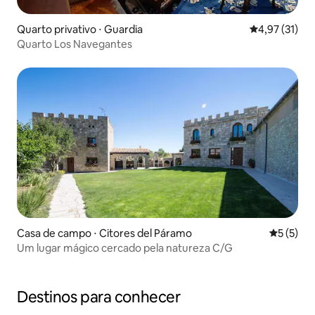
Quarto privativo ⋅ Guardia
4,97 de uma a
4,97 (31)
Quarto Los Navegantes
Casa de campo ⋅ Citores del Páramo
5 de uma 
5 (5)
Um lugar mágico cercado pela natureza C/G
Destinos para conhecer