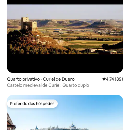
Quarto privativo ⋅ Curiel de Duero
4,74 de uma a
4,74 (89)
Castelo medieval de Curiel: Quarto duplo
Preferido dos hóspedes
Preferido dos hóspedes