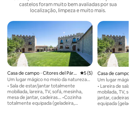
castelos foram muito bem avaliadas por sua
localização, limpeza e muito mais.
Casa de campo ⋅ Citores del Pára
5 de uma avaliação média d
5 (5)
Casa de campo ⋅ C
mo
mo
Um lugar mágico no meio da natureza
Um lugar mágico c
C/E
C/G
• Sala de estar/jantar totalmente
• Lareira de sala d
mobiliada, lareira, TV, sofá, mesinha,
mobilada, TV, sof
mesa de jantar, cadeiras... •Cozinha
jantar, cadeiras. 
totalmente equipada (geladeira,
equipada (geladeir
máquina de lavar roupa, máquina de
roupa, máquina de 
lavar louça, fogão de cerâmica, micro-
cerâmica, micro-ond
ondas, liquidificador. • Quarto. • Três
Quarto. •Três quart
quartos de casal, 1 e 2 camas de casal,
casal, dois com se
todos com banheiro privativo e um
correspondente e