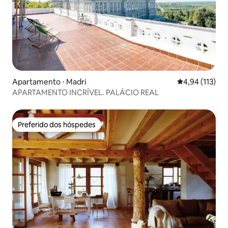
Apartamento ⋅ Madri
4,94 de uma av
4,94 (113)
APARTAMENTO INCRÍVEL. PALÁCIO REAL
Preferido dos hóspedes
Preferido dos hóspedes