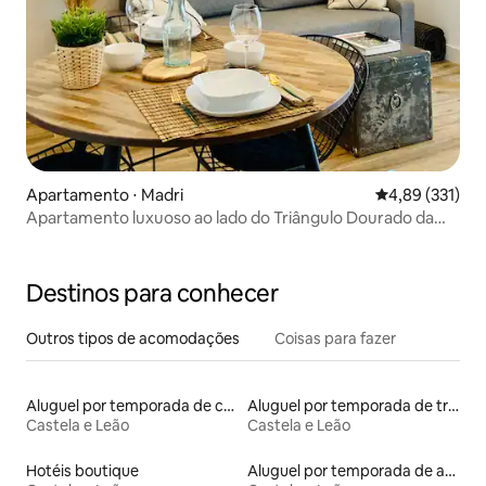
Apartamento ⋅ Madri
4,89 de uma av
4,89 (331)
Apartamento luxuoso ao lado do Triângulo Dourado da
Arte
Destinos para conhecer
Outros tipos de acomodações
Coisas para fazer
Aluguel por temporada de casas na terra
Aluguel por temporada de trailers
Castela e Leão
Castela e Leão
Hotéis boutique
Aluguel por temporada de apart-hotéis