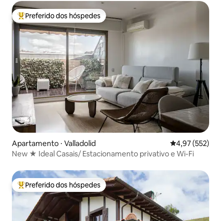
Preferido dos hóspedes
Entre os melhores preferidos dos hóspedes
Apartamento ⋅ Valladolid
4,97 de uma av
4,97 (552)
New ★ Ideal Casais/ Estacionamento privativo e Wi-Fi
Preferido dos hóspedes
Entre os melhores preferidos dos hóspedes