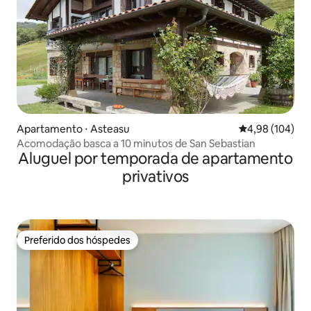
Apartamento ⋅ Asteasu
4,98 de uma av
4,98 (104)
Acomodação basca a 10 minutos de San Sebastian
Aluguel por temporada de apartamento
privativos
Preferido dos hóspedes
Preferido dos hóspedes