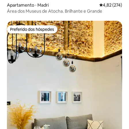
Apartamento ⋅ Madri
4,82 de uma av
4,82 (274)
Área dos Museus de Atocha. Brilhante e Grande
Preferido dos hóspedes
Preferido dos hóspedes