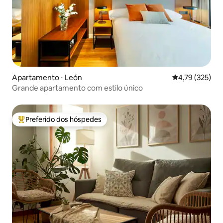
Apartamento ⋅ León
4,79 de uma av
4,79 (325)
Grande apartamento com estilo único
Preferido dos hóspedes
Entre os melhores preferidos dos hóspedes