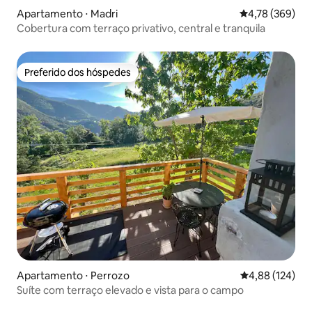
Apartamento ⋅ Madri
4,78 de uma av
4,78 (369)
Cobertura com terraço privativo, central e tranquila
Preferido dos hóspedes
Preferido dos hóspedes
Apartamento ⋅ Perrozo
4,88 de uma av
4,88 (124)
Suíte com terraço elevado e vista para o campo