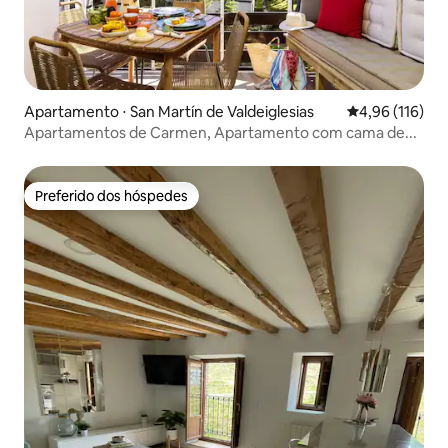
Apartamento ⋅ San Martín de Valdeiglesias
4,96 de uma av
4,96 (116)
Apartamentos de Carmen, Apartamento com cama de...
Preferido dos hóspedes
Preferido dos hóspedes