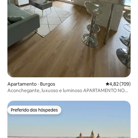
Apartamento ⋅ Burgos
4,82 de uma ava
4,82 (709)
Aconchegante, luxuoso e luminoso APARTAMENTO NO
CENTRO
Preferido dos hóspedes
Preferido dos hóspedes