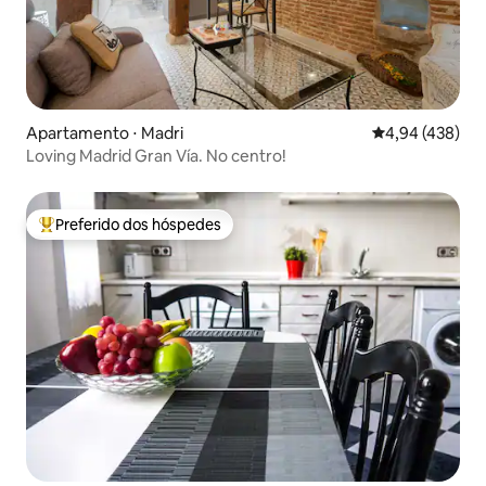
Apartamento ⋅ Madri
4,94 de uma av
4,94 (438)
Loving Madrid Gran Vía. No centro!
Preferido dos hóspedes
Entre os melhores preferidos dos hóspedes