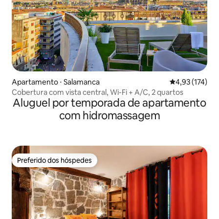
Apartamento ⋅ Salamanca
4,93 de uma av
4,93 (174)
Cobertura com vista central, Wi-Fi + A/C, 2 quartos
Aluguel por temporada de apartamento
com hidromassagem
Preferido dos hóspedes
Preferido dos hóspedes