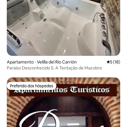
Apartamento ⋅ Velilla del Río Carrión
5 de uma a
5 (18)
Paraíso Desconhecido 5. A Tentação de Mazobre
Preferido dos hóspedes
Preferido dos hóspedes