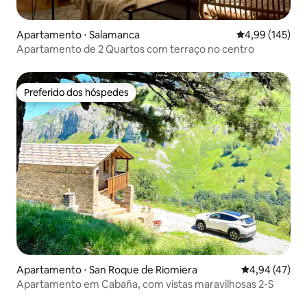
Apartamento ⋅ Salamanca
4,99 de uma av
4,99 (145)
Apartamento de 2 Quartos com terraço no centro
Preferido dos hóspedes
Preferido dos hóspedes
Apartamento ⋅ San Roque de Riomiera
4,94 de uma a
4,94 (47)
Apartamento em Cabaña, com vistas maravilhosas 2-S