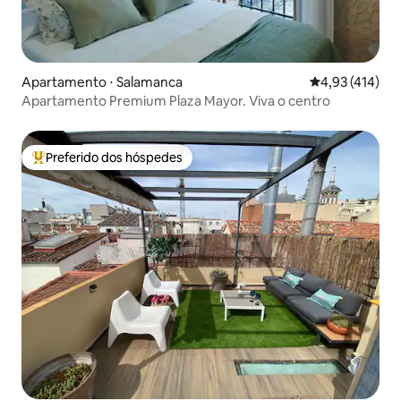
Apartamento ⋅ Salamanca
4,93 de uma av
4,93 (414)
Apartamento Premium Plaza Mayor. Viva o centro
Preferido dos hóspedes
Entre os melhores preferidos dos hóspedes