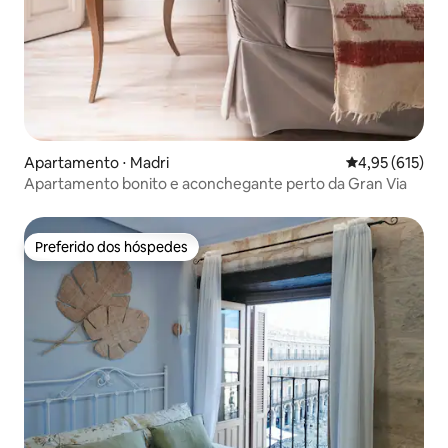
Apartamento ⋅ Madri
4,95 de uma av
4,95 (615)
Apartamento bonito e aconchegante perto da Gran Via
Preferido dos hóspedes
Preferido dos hóspedes