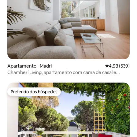
Apartamento ⋅ Madri
4,93 de uma av
4,93 (539)
Chamberí Living, apartamento com cama de casal e...
Preferido dos hóspedes
Preferido dos hóspedes