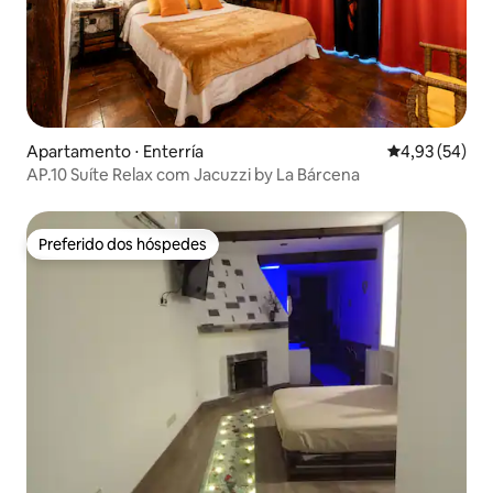
Apartamento ⋅ Enterría
4,93 de uma a
4,93 (54)
AP.10 Suíte Relax com Jacuzzi by La Bárcena
Preferido dos hóspedes
Preferido dos hóspedes