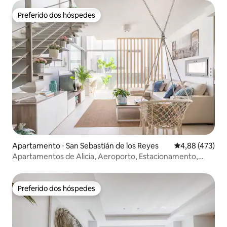
Preferido dos hóspedes
Preferido dos hóspedes
Apartamento ⋅ San Sebastián de los Reyes
4,88 de uma av
4,88 (473)
Apartamentos de Alicia, Aeroporto, Estacionamento,
Gol...
Preferido dos hóspedes
Preferido dos hóspedes