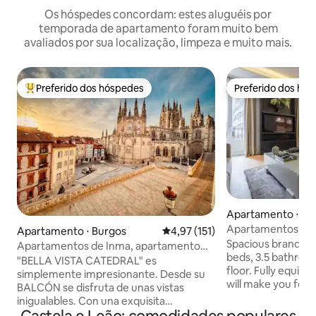
Os hóspedes concordam: estes aluguéis por
temporada de apartamento foram muito bem
avaliados por sua localização, limpeza e muito mais.
Preferido dos hóspedes
Preferido dos hó
Entre os melhores preferidos dos hóspedes
Preferido dos hó
Apartamento ⋅ Ma
Apartamentos Ju
Apartamento ⋅ Burgos
4,97 de uma avaliação média de 
4,97 (151)
familiar 1
Spacious brand-n
Apartamentos de Inma, apartamento
beds, 3.5 bathroom
espetacular
"BELLA VISTA CATEDRAL" es
floor. Fully equip
simplemente impresionante. Desde su
will make you feel
BALCÓN se disfruta de unas vistas
spacious and bright
inigualables. Con una exquisita
ceilings, large w
decoración conjuga comodidad y diseño