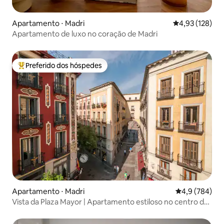
estancia.
Apartamento ⋅ Madri
4,93 de uma av
4,93 (128)
Apartamento de luxo no coração de Madri
Preferido dos hóspedes
Entre os melhores preferidos dos hóspedes
Apartamento ⋅ Madri
4,9 de uma av
4,9 (784)
Vista da Plaza Mayor | Apartamento estiloso no centro da
cidade