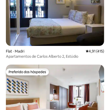
Flat ⋅ Madri
4,91 de uma av
4,91 (415)
Apartamentos de Carlos Alberto 2, Estúdio
Preferido dos hóspedes
Preferido dos hóspedes