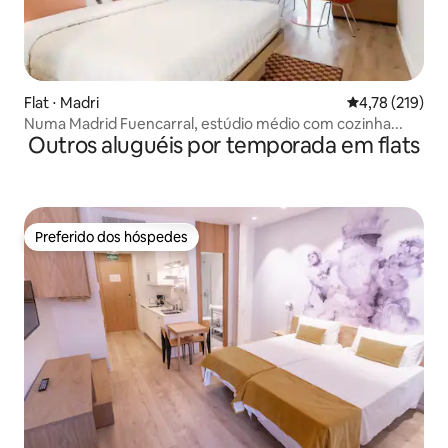
Flat ⋅ Madri
4,78 de uma av
4,78 (219)
Numa Madrid Fuencarral, estúdio médio com cozinha...
Outros aluguéis por temporada em flats
Preferido dos hóspedes
Preferido dos hóspedes