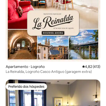
Apartamento ⋅ Logroño
4,82 de uma av
4,82 (413)
La Reinalda, Logroño Casco Antiguo (garagem extra)
Preferido dos hóspedes
Preferido dos hóspedes