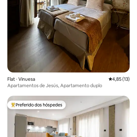
Flat ⋅ Vinuesa
4,85 de uma a
4,85 (13)
Apartamentos de Jesús, Apartamento duplo
Preferido dos hóspedes
Entre os melhores preferidos dos hóspedes