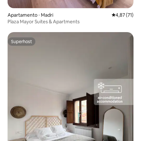
Apartamento ⋅ Madri
4,87 de uma a
4,87 (71)
Plaza Mayor Suites & Apartments
Superhost
Superhost