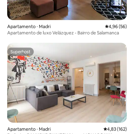
Apartamento ⋅ Madri
4,96 de uma a
4,96 (56)
Apartamento de luxo Velázquez - Bairro de Salamanca
Superhost
Superhost
Apartamento ⋅ Madri
4,83 de uma av
4,83 (162)