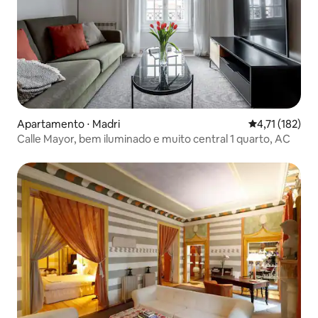
Apartamento ⋅ Madri
4,71 de uma av
4,71 (182)
Calle Mayor, bem iluminado e muito central 1 quarto, AC