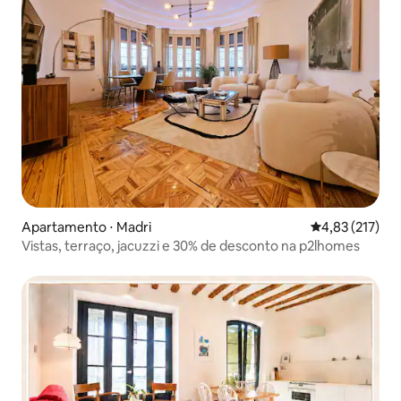
Apartamento ⋅ Madri
4,83 de uma av
4,83 (217)
Vistas, terraço, jacuzzi e 30% de desconto na p2lhomes