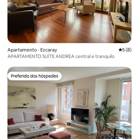
Apartamento ⋅ Ezcaray
5 de uma 
5 (8)
APARTAMENTO SUÍTE ANDREA central e tranquilo
Preferido dos hóspedes
Preferido dos hóspedes