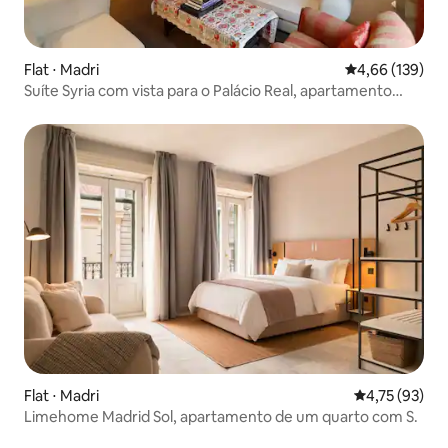
Flat ⋅ Madri
4,66 de uma av
4,66 (139)
Suíte Syria com vista para o Palácio Real, apartamento
aristocrático.
Flat ⋅ Madri
4,75 de uma a
4,75 (93)
Limehome Madrid Sol, apartamento de um quarto com S.