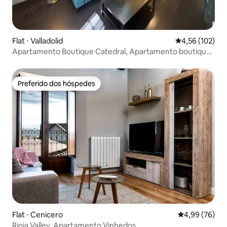
Flat ⋅ Valladolid
4,56 de uma av
4,56 (102)
Apartamento Boutique Catedral, Apartamento boutique
catedral 1
Preferido dos hóspedes
Preferido dos hóspedes
Flat ⋅ Cenicero
4,99 de uma a
4,99 (76)
Rioja Valley, Apartamento Vinhedos