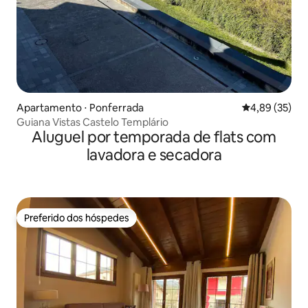
Apartamento ⋅ Ponferrada
4,89 de uma a
4,89 (35)
Guiana Vistas Castelo Templário
Aluguel por temporada de flats com
lavadora e secadora
Preferido dos hóspedes
Preferido dos hóspedes