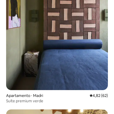
Apartamento ⋅ Madri
4,82 de uma a
4,82 (62)
Suíte premium verde