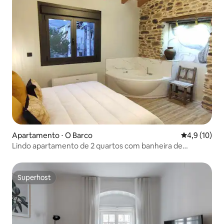
Apartamento ⋅ O Barco
4,9 de uma a
4,9 (10)
Lindo apartamento de 2 quartos com banheira de
hidromassagem
Superhost
Superhost