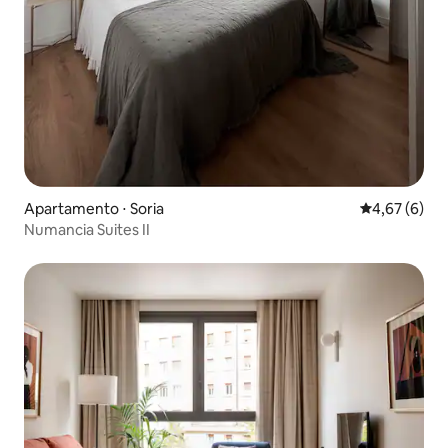
Apartamento ⋅ Soria
4,67 de uma 
4,67 (6)
Numancia Suites II