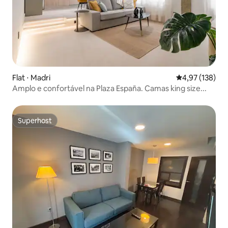
Flat ⋅ Madri
4,97 de uma av
4,97 (138)
Amplo e confortável na Plaza España. Camas king size...
Superhost
Superhost