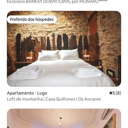
Exclusivo BANKSY DOWNTOWN, por MONARO*****
Preferido dos hóspedes
Preferido dos hóspedes
Apartamento ⋅ Lugo
5 de uma 
5 (8)
Loft de montanha | Casa Quiñones | Os Ancares