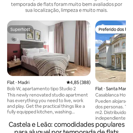
temporada de flats foram muito bem avaliados por
sua localização, limpeza e muito mais.
Superhost
Preferido dos hó
Superhost
Preferido dos hó
Flat ⋅ Madri
4,85 de uma avaliação média de 
4,85 (388)
Bob W, apartamento tipo Studio 2
Flat ⋅ Santa Marta
es
This newly renovated studio apartment
Casablanca Hotel S
has everything you need to live, work
Pueden alojarse 
and play. Get the practical things like a
dos personas. Tien
fully equipped kitchen, washing
m2. Distribuido en
machine, air conditioning, fast WiFi, 24/7
independientes: d
support, and regular professional
Castela e Leão: comodidades populares
doble de 150 cm, 
cleaning, and fun stuff like a smart TV. •
estar con sofá y c
para aluguel por temporada de flats