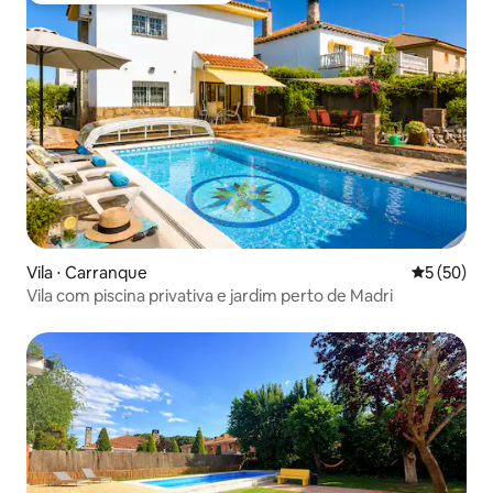
Vila ⋅ Carranque
5 de uma a
5 (50)
Vila com piscina privativa e jardim perto de Madri