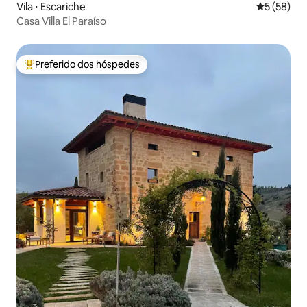
Vila ⋅ Escariche
5 de uma a
5 (58)
Casa Villa El Paraíso
Preferido dos hóspedes
Entre os melhores preferidos dos hóspedes