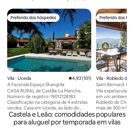
Preferido dos hóspedes
Preferido dos hó
Preferido dos hóspedes
Preferido dos hó
Vila ⋅ Uceda
4,93 de uma avaliação média de 
4,93 (101)
Vila ⋅ Robledo de 
A Fazenda Espaço Shangrila
Saint Bernard. Ca
Robledo de Chave
CASA RURAL de Castilla-La Mancha.
Vila espetacular 
Número de registro: 19012128183
em um ambiente d
Classificação na categoria de 4 estrelas
Robledo de Chavel
verdes. Casa em Uceda, ao lado do
mais de 300 m², 
Castela e Leão: comodidades populares
campo, a 50 minutos de Madri.
independentes: 5 
Localizada em uma grande propriedade
de estar com um 
para aluguel por temporada em vilas
com um belo jardim. Original,
extras). A cozinh
confortável e muito iluminada. Fresca no
O terreno de 2.00