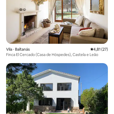
Vila ⋅ Baltanás
4,81 de uma a
4,81 (27)
Finca El Cercado (Casa de Hóspedes), Castela e Leão