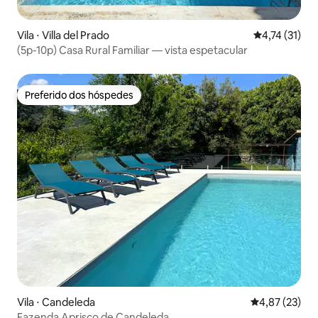
Vila ⋅ Villa del Prado
4,74 de uma a
4,74 (31)
(5p-10p) Casa Rural Familiar — vista espetacular
Preferido dos hóspedes
Preferido dos hóspedes
Vila ⋅ Candeleda
4,87 de uma a
4,87 (23)
Fazenda Aprisco de Candeleda