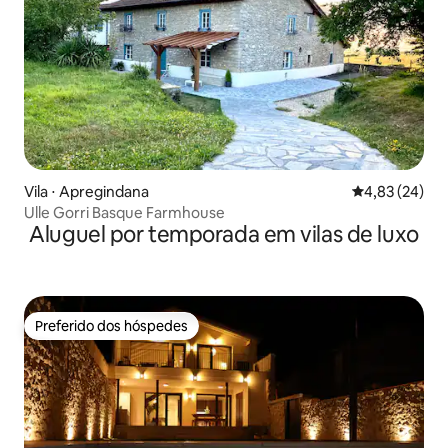
Vila ⋅ Apregindana
4,83 de uma a
4,83 (24)
Ulle Gorri Basque Farmhouse
Aluguel por temporada em vilas de luxo
Preferido dos hóspedes
Preferido dos hóspedes