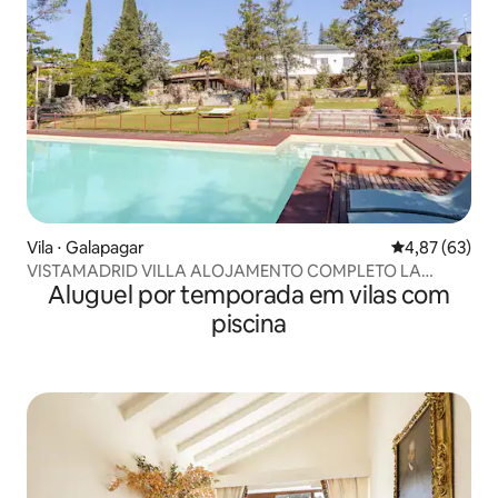
Vila ⋅ Galapagar
4,87 de uma a
4,87 (63)
VISTAMADRID VILLA ALOJAMENTO COMPLETO LA
Aluguel por temporada em vilas com
NAVATA
piscina