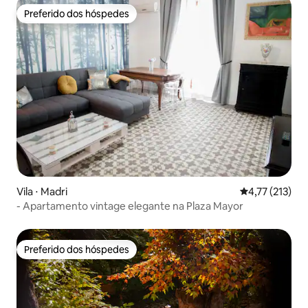
Preferido dos hóspedes
Preferido dos hóspedes
Vila ⋅ Madri
4,77 de uma av
4,77 (213)
- Apartamento vintage elegante na Plaza Mayor
Preferido dos hóspedes
Preferido dos hóspedes