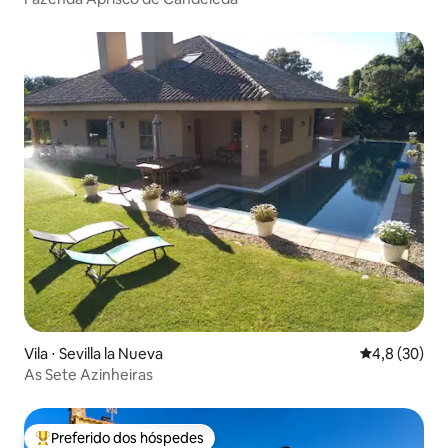
Vila ⋅ Sevilla la Nueva
4,8 de uma a
4,8 (30)
As Sete Azinheiras
Preferido dos hóspedes
Entre os melhores preferidos dos hóspedes