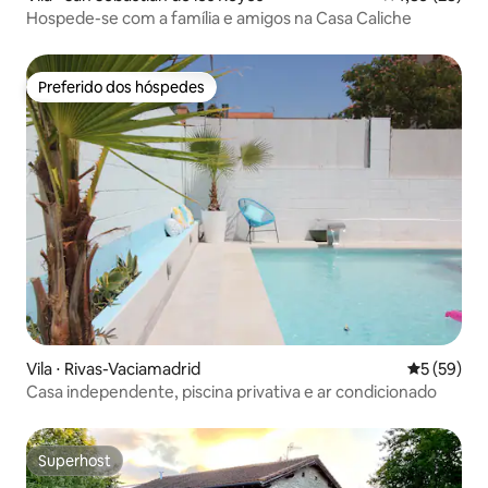
Hospede-se com a família e amigos na Casa Caliche
Preferido dos hóspedes
Preferido dos hóspedes
Vila ⋅ Rivas-Vaciamadrid
5 de uma a
5 (59)
Casa independente, piscina privativa e ar condicionado
Superhost
Superhost