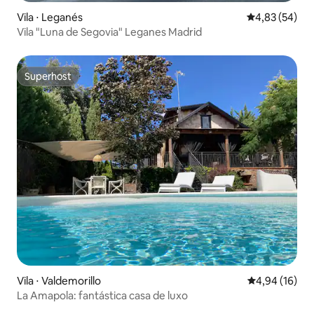
Vila ⋅ Leganés
4,83 de uma a
4,83 (54)
Vila "Luna de Segovia" Leganes Madrid
Superhost
Superhost
Vila ⋅ Valdemorillo
4,94 de uma a
4,94 (16)
La Amapola: fantástica casa de luxo