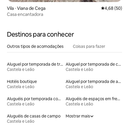
Vila ⋅ Viana de Cega
4,68 de uma a
4,68 (50)
Casa encantadora
Destinos para conhecer
Outros tipos de acomodações
Coisas para fazer
Aluguel por temporada de trailers
Aluguel por temporada de casas na terra
Castela e Leão
Castela e Leão
Hotéis boutique
Aluguel por temporada de apart-hotéis
Castela e Leão
Castela e Leão
Aluguéis por temporada com banheiro para PCD
Aluguéis de espaços em frente à praia
Castela e Leão
Castela e Leão
Aluguéis de casas de campo
Mostrar mais
Castela e Leão