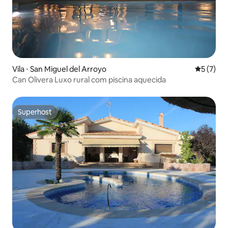
Vila ⋅ San Miguel del Arroyo
5 de uma 
5 (7)
Can Olivera Luxo rural com piscina aquecida
Superhost
Superhost