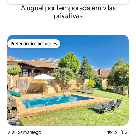
Aluguel por temporada em vilas
privativas
Preferido dos hóspedes
Preferido dos hóspedes
Vila ⋅ Samaniego
4,91 de uma a
4,91 (82)