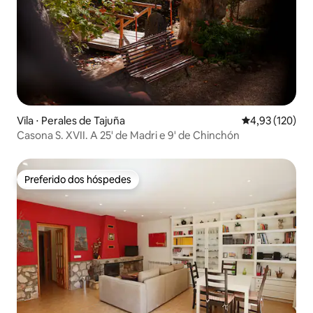
Vila ⋅ Perales de Tajuña
4,93 de uma av
4,93 (120)
Casona S. XVII. A 25' de Madri e 9' de Chinchón
Preferido dos hóspedes
Preferido dos hóspedes