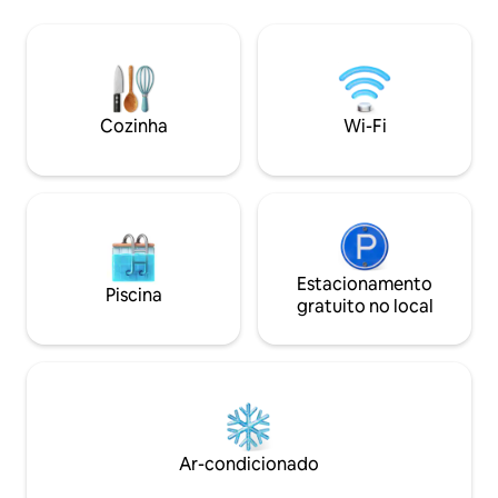
verão e quente no inverno, com
confortável, com v
aquecimento, lareira e fogão a lenha. 2
espetaculares par
banheiros completos, cozinha
conhecer San Loren
totalmente equipada, com ilha e aberta
Madri, Segóvia, Áv
para a sala de estar. Garagem, piscina,
Nacional Sierra d
churrasqueira a lenha e a gás e móveis
de Gredos, Panta
Cozinha
Wi-Fi
de jardim.
Estacionamento
Piscina
gratuito no local
Ar-condicionado