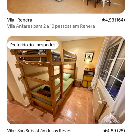
Vila ⋅ Renera
4,93 de uma av
4,93 (164)
Villa Antares para 2 a 10 pessoas em Renera
Preferido dos hóspedes
Preferido dos hóspedes
Vila ⋅ San Sebastián de los Reyes
4,89 de uma a
4,89 (28)