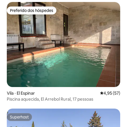
Preferido dos hóspedes
Preferido dos hóspedes
Vila ⋅ El Espinar
4,95 de uma a
4,95 (57)
Piscina aquecida, El Arrebol Rural, 17 pessoas
Superhost
Superhost