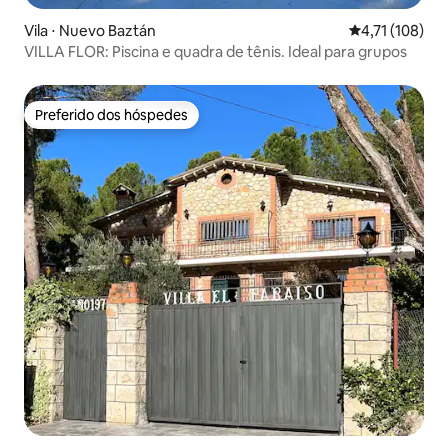
Vila ⋅ Nuevo Baztán
4,71 de uma av
4,71 (108)
VILLA FLOR: Piscina e quadra de tênis. Ideal para grupos
Preferido dos hóspedes
Preferido dos hóspedes