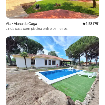
Vila ⋅ Viana de Cega
4,58 de uma a
4,58 (79)
Linda casa com piscina entre pinheiros