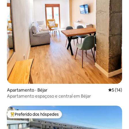
Apartamento ⋅ Béjar
5 de uma a
5 (14)
Apartamento espaçoso e central em Béjar
Preferido dos hóspedes
Entre os melhores preferidos dos hóspedes