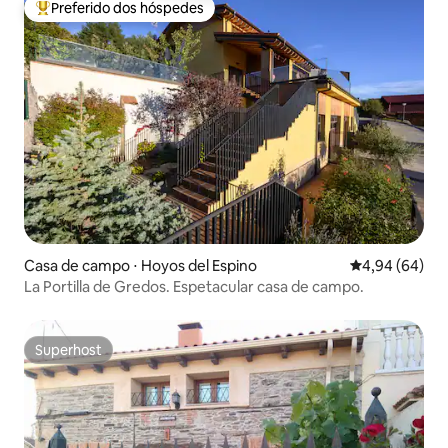
Preferido dos hóspedes
Entre os melhores preferidos dos hóspedes
Casa de campo ⋅ Hoyos del Espino
4,94 de uma av
4,94 (64)
La Portilla de Gredos. Espetacular casa de campo.
Superhost
Superhost