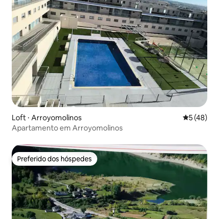
Loft ⋅ Arroyomolinos
5 de uma a
5 (48)
Apartamento em Arroyomolinos
Preferido dos hóspedes
Preferido dos hóspedes