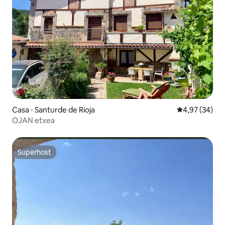
Casa ⋅ Santurde de Rioja
4,97 de uma a
4,97 (34)
OJAN etxea
Superhost
Superhost