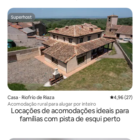
Superhost
Superhost
Casa ⋅ Riofrío de Riaza
4,96 de uma a
4,96 (27)
Acomodação rural para alugar por inteiro
Locações de acomodações ideais para
famílias com pista de esqui perto