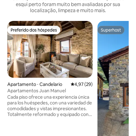
esqui perto foram muito bem avaliadas por sua
localização, limpeza e muito mais.
Preferido dos hóspedes
Superhost
Preferido dos hóspedes
Superhost
Apartamento ⋅ Candelario
4,97 de uma avaliação média de
4,97 (29)
Apartamentos Juan Manuel
Cada piso ofrece una experiencia única
para los huéspedes, con una variedad de
comodidades y vistas impresionantes.
Totalmente reformado y equipado con
todo lo necesario para una excelente
estancia que invitan a la relajación y al
disfrute de la naturaleza. En este