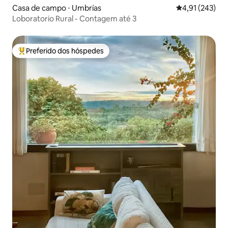
Casa de campo ⋅ Umbrías
4,91 de uma av
4,91 (243)
Loboratorio Rural - Contagem até 3
Preferido dos hóspedes
Entre os melhores preferidos dos hóspedes