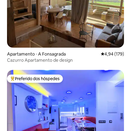
Apartamento ⋅ A Fonsagrada
4,94 de uma av
4,94 (179)
Cazurro Apartamento de design
Preferido dos hóspedes
Entre os melhores preferidos dos hóspedes