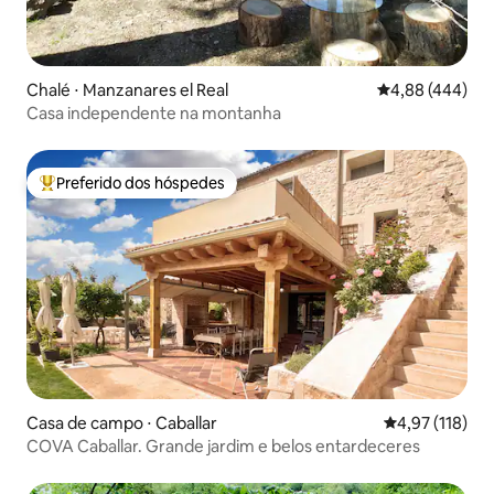
Chalé ⋅ Manzanares el Real
4,88 de uma ava
4,88 (444)
Casa independente na montanha
Preferido dos hóspedes
Entre os melhores preferidos dos hóspedes
Casa de campo ⋅ Caballar
4,97 de uma av
4,97 (118)
COVA Caballar. Grande jardim e belos entardeceres