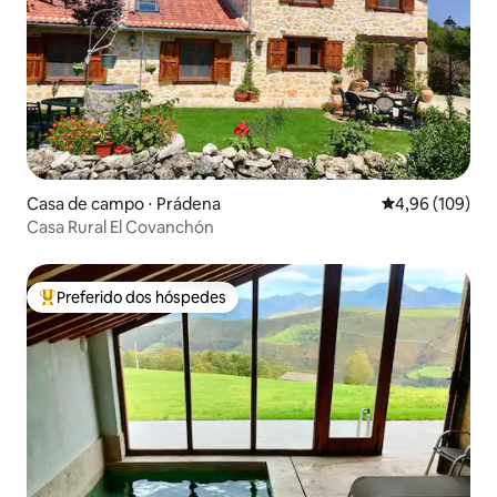
Casa de campo ⋅ Prádena
4,96 de uma av
4,96 (109)
Casa Rural El Covanchón
Preferido dos hóspedes
Entre os melhores preferidos dos hóspedes