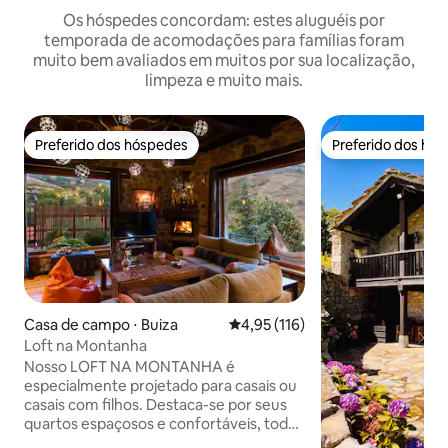
Os hóspedes concordam: estes aluguéis por
temporada de acomodações para famílias foram
muito bem avaliados em muitos por sua localização,
limpeza e muito mais.
Preferido dos hóspedes
Preferido dos hó
Preferido dos hóspedes
Preferido dos hó
Casa de campo ⋅ Buiza
4,95 de uma avaliação média de 
4,95 (116)
Loft na Montanha
Nosso LOFT NA MONTANHA é
especialmente projetado para casais ou
casais com filhos. Destaca-se por seus
quartos espaçosos e confortáveis, todos
com vistas fantásticas para a montanha.