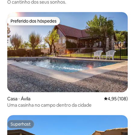
O cantinho dos seus sonhos.
Preferido dos hóspedes
Preferido dos hóspedes
Casa ⋅ Ávila‎
4,95 de uma av
4,95 (108)
Uma casinha no campo dentro da cidade
Superhost
Superhost