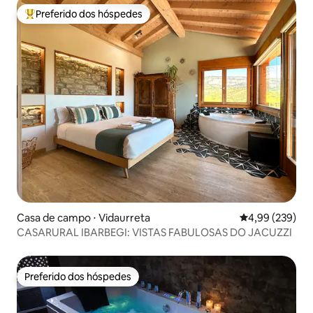
Preferido dos hóspedes
Entre os melhores preferidos dos hóspedes
Casa de campo ⋅ Vidaurreta
4,99 de uma ava
4,99 (239)
CASARURAL IBARBEGI: VISTAS FABULOSAS DO JACUZZI
Preferido dos hóspedes
Preferido dos hóspedes