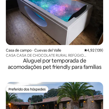
Casa de campo ⋅ Cuevas del Valle
4,92 de uma av
4,92 (139)
CASA CASA DE CHOCOLATE RURAL REFÚGIO
Aluguel por temporada de
ROMÂNTICO
acomodações pet friendly para famílias
Preferido dos hóspedes
Preferido dos hóspedes