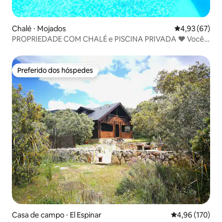
Chalé ⋅ Mojados
4,93 de uma a
4,93 (67)
PROPRIEDADE COM CHALÉ e PISCINA PRIVADA ❤️ Você
vai se apaixonar
Preferido dos hóspedes
Preferido dos hóspedes
Casa de campo ⋅ El Espinar
4,96 de uma av
4,96 (170)