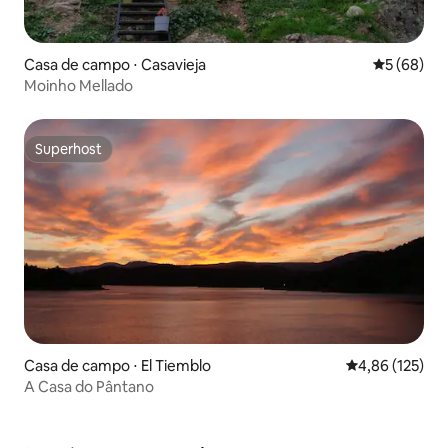
Casa de campo ⋅ Casavieja
5 de uma a
5 (68)
Moinho Mellado
Superhost
Superhost
Casa de campo ⋅ El Tiemblo
4,86 de uma av
4,86 (125)
A Casa do Pântano