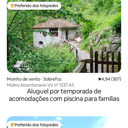
Preferido dos hóspedes
Entre os melhores preferidos dos hóspedes
Moinho de vento ⋅ Sobrefoz
4,94 de uma ava
4,94 (307)
Molino bicentenario-VV nº 1237 AS
Aluguel por temporada de
acomodações com piscina para famílias
Preferido dos hóspedes
Entre os melhores preferidos dos hóspedes