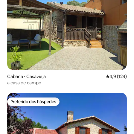
Cabana ⋅ Casavieja
4,9 de uma av
4,9 (124)
a casa de campo
Preferido dos hóspedes
Preferido dos hóspedes