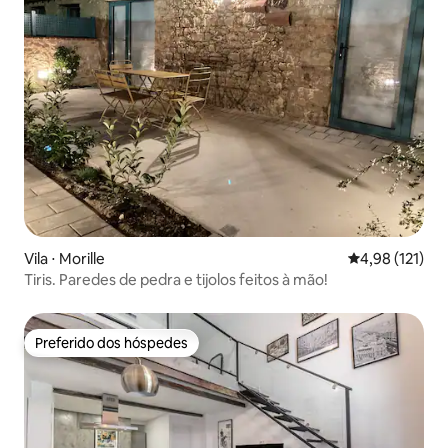
Vila ⋅ Morille
4,98 de uma av
4,98 (121)
Tiris. Paredes de pedra e tijolos feitos à mão!
Preferido dos hóspedes
Preferido dos hóspedes