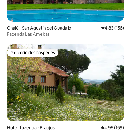
Chalé ⋅ San Agustín del Guadalix
4,83 de uma av
4,83 (156)
Fazenda Las Amebas
Preferido dos hóspedes
Preferido dos hóspedes
Hotel-fazenda ⋅ Braojos
4,95 de uma av
4,95 (169)