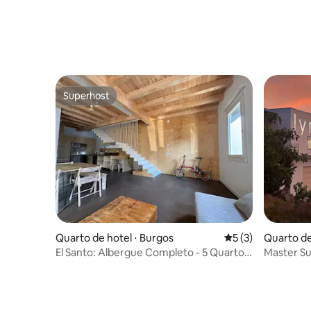
Superhost
Superhost
Quarto de hotel ⋅ Burgos
5 de uma avaliação
5 (3)
Quarto de 
Arriba
El Santo: Albergue Completo - 5 Quartos
Master Su
+ Pátio Privado
del Duero