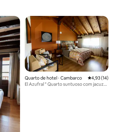
Quarto de hotel ⋅ Cambarco
4,93 de uma avaliação
4,93 (14)
El Azufral " Quarto suntuoso com jacuzzi
"