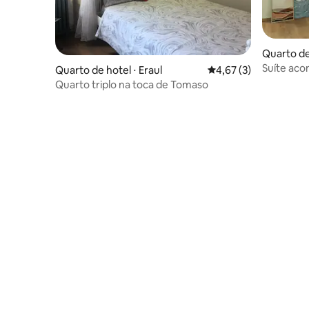
Quarto de
Suíte aco
Quarto de hotel ⋅ Eraul
4,67 de uma avaliação
4,67 (3)
Quarto triplo na toca de Tomaso