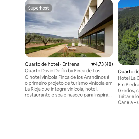
Superhost
Superhost
Quarto de hotel ⋅ Entrena
4,73 de uma avaliação 
4,73 (48)
Quarto David Delfín by Finca de Los
Quarto de
Arandinos
O hotel vinícola Finca de los Arandinos é
Hotel La 
o primeiro projeto de turismo vinícola em
Em Piedra
La Rioja que integra vinícola, hotel,
Gredos, c
restaurante e spa e nasceu para inspirá-
Tiétar e 
lo. Convidamos você a respirar ar puro
Canela – 
impregnado com a fragrância dos barris,
Madri. Atmosfera minimalista, espaço e
caminhar entre os vinhedos, conhecer o
paz, um l
mundo original de David Delfín, tomar
natureza 
café da manhã descalço no gramado do
desconect
seu terraço, relaxar no spa ao pé do
caminhar,
vinhedo admirando os campos e
do restaur