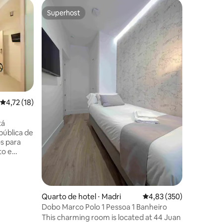
Superhost
Superho
Superhost
Superho
4,72 de uma avaliação média de 5, 18 avaliações
4,72 (18)
ções
tá
 pública de
s para
to e
modação
rviço de
ela plana,
Quarto de hotel ⋅ Madri
4,83 de uma avaliação 
4,83 (350)
secadora,
Dobo Marco Polo 1 Pessoa 1 Banheiro
This charming room is located at 44 Juan
em o MEH,