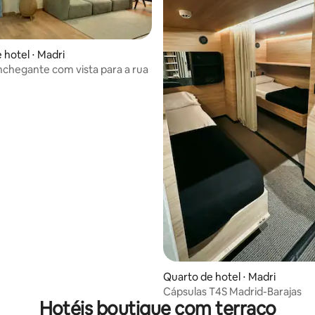
 hotel ⋅ Madri
nchegante com vista para a rua
 média de 5, 3 avaliações
Quarto de hotel ⋅ Madri
Cápsulas T4S Madrid-Barajas
Hotéis boutique com terraço