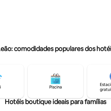
a Catedral de Burgos e o Arco 
ureza (30 min 40 €). Quarto
Santamaría.
 banheiro com chuveiro,
rivado.
Leão: comodidades populares dos hoté
Estac
i
Piscina
gratui
Hotéis boutique ideais para famílias