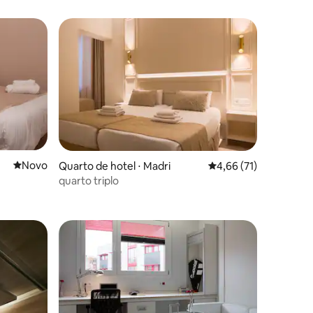
Novo lugar para ficar
Novo
Quarto de hotel ⋅ Madri
4,66 de uma avaliação
4,66 (71)
quarto triplo
ções