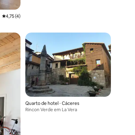
4,75 de uma avaliação média de 5, 4 avaliações
4,75 (4)
Quarto de hotel ⋅ Cáceres‎
Rincon Verde em La Vera