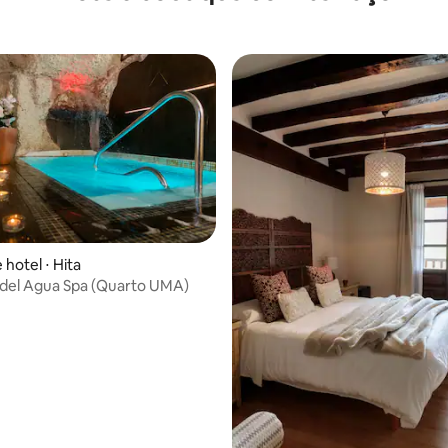
hotel ⋅ Hita
 del Agua Spa (Quarto UMA)