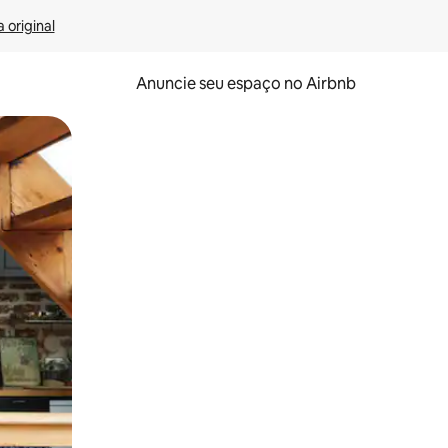
 original
Anuncie seu espaço no Airbnb
 deslizando o dedo na tela.