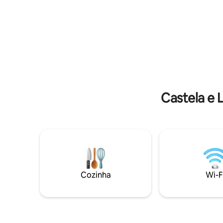
montanhas, para provar nossa rica e
meio da nat
variada gastronomia...
de 28 m2,
terraço p
Castela e 
Cozinha
Wi-F