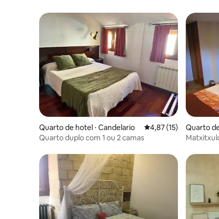
Quarto de hotel ⋅ Candelario
4,87 de uma avaliação 
4,87 (15)
Quarto de
Quarto duplo com 1 ou 2 camas
Matxitxulo