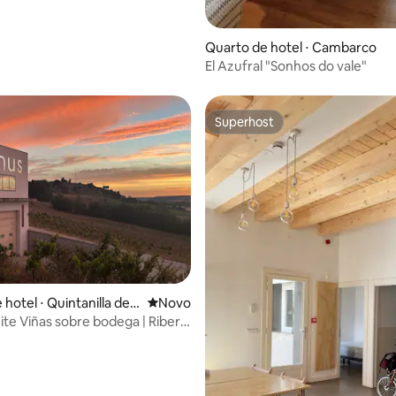
Quarto de hotel ⋅ Cambarco
El Azufral "Sonhos do vale"
Superhost
Superhost
 média de 5, 3 avaliações
hotel ⋅ Quintanilla de
Novo lugar para ficar
Novo
ite Viñas sobre bodega | Ribera