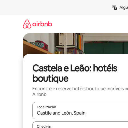
Pular
Algu
para
o
conteúdo
Castela e Leão: hotéis
boutique
Encontre e reserve hotéis boutique incríveis n
Airbnb
Localização
Quando os resultados estiverem disponíveis, expl
Check-in