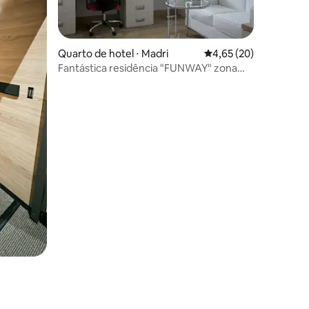
Quarto de hotel ⋅ Madri
4,65 de uma avaliação
4,65 (20)
Fantástica residência "FUNWAY" zona
norte de Madri