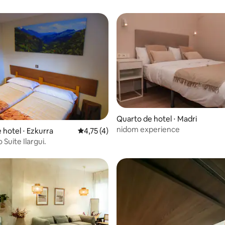
Quarto de hotel ⋅ Madri
nidom experience
média de 5, 15 avaliações
 hotel ⋅ Ezkurra
4,75 de uma avaliação média de 5, 4 avalia
4,75 (4)
 Suite Ilargui.