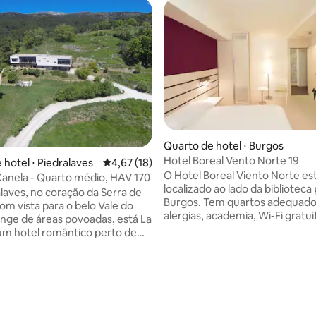
média de 5, 48 avaliações
Quarto de hotel ⋅ Burgos
Hotel Boreal Vento Norte 19
 hotel ⋅ Piedralaves
4,67 de uma avaliação média de 5, 18 avalia
4,67 (18)
O Hotel Boreal Viento Norte es
Canela - Quarto médio, HAV 170
localizado ao lado da biblioteca
laves, no coração da Serra de
Burgos. Tem quartos adequado
om vista para o belo Vale do
alergias, academia, Wi-Fi gratui
longe de áreas povoadas, está La
lounge compartilhado. A aco
um hotel romântico perto de
oferece serviço de quarto e se
recepção. Os quartos do hotel estão
ugar mágico para respirar a
equipados com armário, TV de t
em seu estado puro,
banheiro privativo, geladeira, 
ar, recarregar as energias,
roupas de cama e toalhas. Os pontos de
 deleitar-se com a gastronomia
interesse mais próximos inclu
ante, relaxar no jacuzzi no