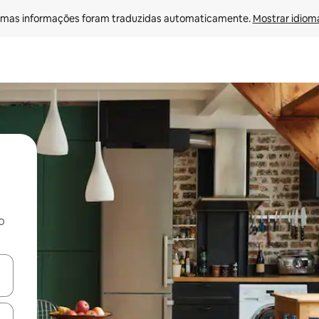
mas informações foram traduzidas automaticamente. 
Mostrar idioma
o
ore-os usando as seta para cima e para baixo do teclado ou tocando e