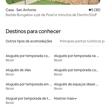
Casa ⋅ San Antonio
5 de uma a
5 (30)
Barbie Bungalow a pé de Pearl e minutos de Dwntn/Golf
Destinos para conhecer
Outros tipos de acomodações
Principais pontos turísticos po
Aluguéis por temporada com suítes privativas
Aluguéis por temporada na orla
Bexar
Bexar
Aluguéis de vilas
Aluguéis por temporada com banheira de hidromassagem
Bexar
Bexar
Aluguéis por temporada em resorts
Aluguéis de espaços ideais para famílias
Bexar
Bexar
Aluguel por temporada de townhouses
Mostrar mais
Bexar