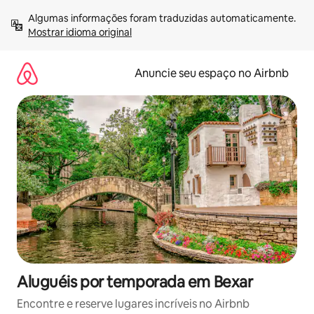
Pular
Algumas informações foram traduzidas automaticamente. 
para
Mostrar idioma original
o
conteúdo
Anuncie seu espaço no Airbnb
Aluguéis por temporada em Bexar
Encontre e reserve lugares incríveis no Airbnb