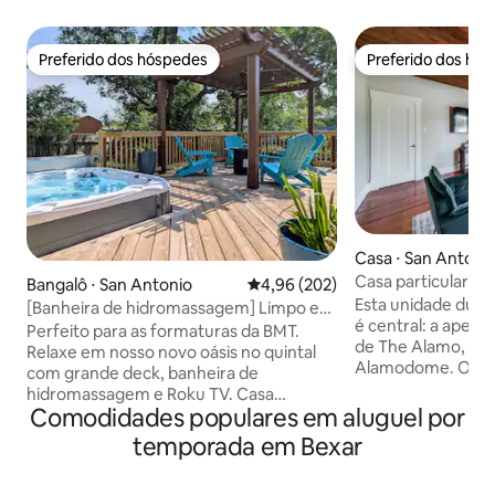
Preferido dos hóspedes
Preferido dos hó
Preferido dos hóspedes
Preferido dos hó
Casa ⋅ San Antoni
Casa particular qu
Bangalô ⋅ San Antonio
4,96 de uma avaliação média de 
4,96 (202)
estimação perto d
Esta unidade duple
[Banheira de hidromassagem] Limpo e
Antonio
é central: a apena
aconchegante, perto de Ft Sam
Perfeito para as formaturas da BMT.
de The Alamo, Rive
Relaxe em nosso novo oásis no quintal
Alamodome. O Fros
com grande deck, banheira de
8 minutos de carro
hidromassagem e Roku TV. Casa
minutos de restau
Comodidades populares em aluguel por
charmosa dos anos 50 em estilo
cervejarias, parque
Craftsman com quintal fechado +
temporada em Bexar
espaço tem cozin
estacionamento, perto do centro da
banheiro. Acomoda
cidade, bases militares e fácil acesso a
privativo + sofá-c