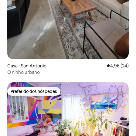
Casa ⋅ San Antonio
4,96 de uma a
4,96 (24)
O ninho urbano
Preferido dos hóspedes
Preferido dos hóspedes