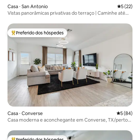
Casa ⋅ San Antonio
5 de uma a
5 (22)
Vistas panorâmicas privativas do terraço | Caminhe até
Pearl
Preferido dos hóspedes
Entre os melhores preferidos dos hóspedes
Casa ⋅ Converse
5 de uma a
5 (84)
Casa moderna e aconchegante em Converse, TX/perto
de San Antonio
Preferido dos hóspedes