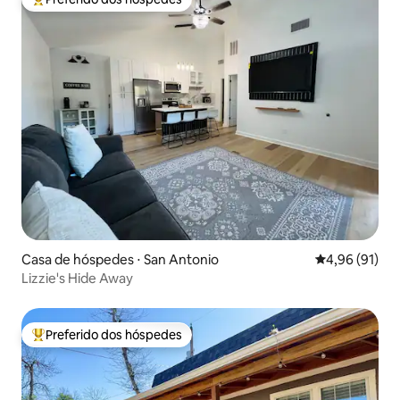
Entre os melhores preferidos dos hóspedes
Casa de hóspedes ⋅ San Antonio
4,96 de uma a
4,96 (91)
Lizzie's Hide Away
Preferido dos hóspedes
Entre os melhores preferidos dos hóspedes