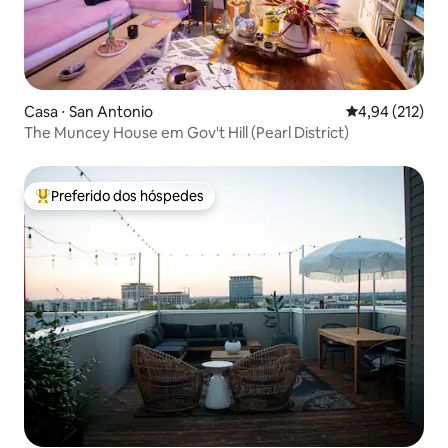
Casa ⋅ San Antonio
4,94 de uma av
4,94 (212)
The Muncey House em Gov't Hill (Pearl District)
Preferido dos hóspedes
Entre os melhores preferidos dos hóspedes