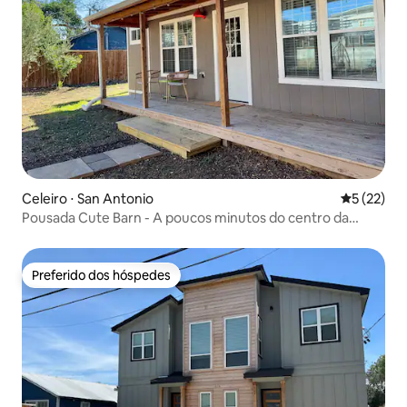
Celeiro ⋅ San Antonio
5 de uma a
5 (22)
Pousada Cute Barn - A poucos minutos do centro da
cidade
Preferido dos hóspedes
Preferido dos hóspedes