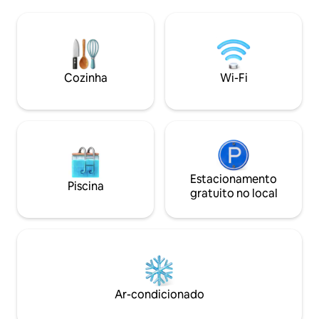
atrações. Esta casa é de
balanço da varand
propriedade/operada por moradores
noite assistindo à 
locais que vivem no bairro - nós
Lavadora/secadora 
pessoalmente garantimos uma estadia
estacionamento na
de qualidade para nossos hóspedes. The
Aproveite os quinta
Alamo/Riverwalk/Downtown - 2,7 milhas
Cozinha
Wi-Fi
totalmente cercad
Alamodome - 1,2 milhas Frost Bank Ctr /
Freeman Col - 2,7 milhas Ft Sam - 5,1
quilômetros Lackland AFB - 18,8
quilômetros
Estacionamento
Piscina
gratuito no local
Ar-condicionado