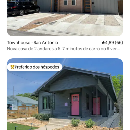
Townhouse ⋅ San Antonio
4,89 de uma av
4,89 (66)
Nova casa de 2 andares a 6–7 minutos de carro do River
Walk - 102
Preferido dos hóspedes
Entre os melhores preferidos dos hóspedes