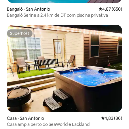
Bangalô ⋅ San Antonio
4,87 de uma ava
4,87 (650)
Bangalô Serine a 2,4 km de DT com piscina privativa
Superhost
Superhost
Casa ⋅ San Antonio
4,83 de uma a
4,83 (86)
Casa ampla perto do SeaWorld e Lackland