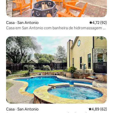
Casa ⋅ San Antonio
4,72 de uma a
4,72 (92)
Casa em San Antonio com banheira de hidromassagem e
jogos de fliperama!
Casa ⋅ San Antonio
4,89 de uma a
4,89 (62)