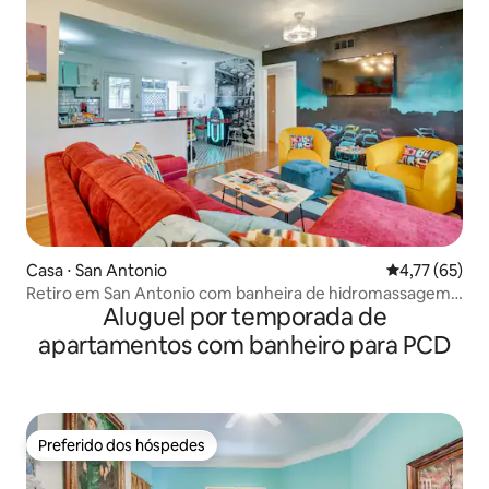
Casa ⋅ San Antonio
4,77 de uma a
4,77 (65)
Retiro em San Antonio com banheira de hidromassagem
Aluguel por temporada de
privativa e churrasqueira a gás
apartamentos com banheiro para PCD
Preferido dos hóspedes
Preferido dos hóspedes