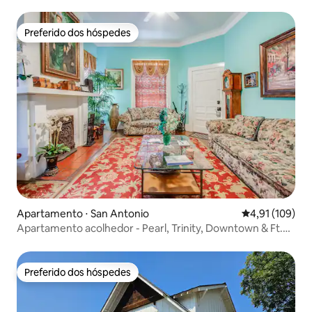
Preferido dos hóspedes
Preferido dos hóspedes
Apartamento ⋅ San Antonio
4,91 de uma av
4,91 (109)
Apartamento acolhedor - Pearl, Trinity, Downtown & Ft.
Sam-#4
Preferido dos hóspedes
Preferido dos hóspedes