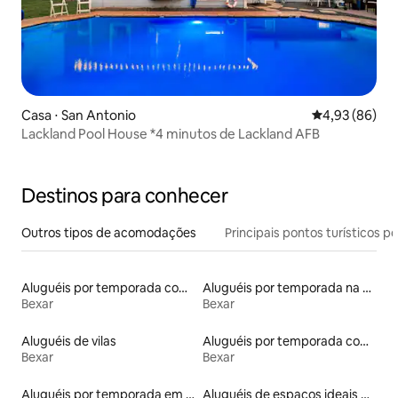
Casa ⋅ San Antonio
4,93 de uma a
4,93 (86)
Lackland Pool House *4 minutos de Lackland AFB
Destinos para conhecer
Outros tipos de acomodações
Principais pontos turísticos po
Aluguéis por temporada com suítes privativas
Aluguéis por temporada na orla
Bexar
Bexar
Aluguéis de vilas
Aluguéis por temporada com banheira de hidromassagem
Bexar
Bexar
Aluguéis por temporada em resorts
Aluguéis de espaços ideais para famílias