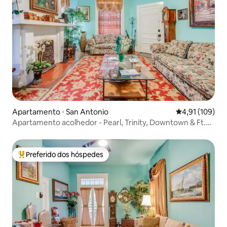
Apartamento ⋅ San Antonio
4,91 de uma av
4,91 (109)
Apartamento acolhedor - Pearl, Trinity, Downtown & Ft.
Sam-#4
Preferido dos hóspedes
Entre os melhores preferidos dos hóspedes