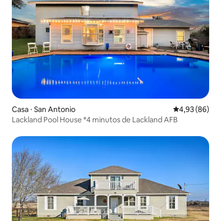
Casa ⋅ San Antonio
4,93 de uma a
4,93 (86)
Lackland Pool House *4 minutos de Lackland AFB