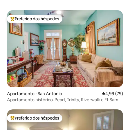
Preferido dos hóspedes
Entre os melhores preferidos dos hóspedes
Apartamento ⋅ San Antonio
4,99 de uma a
4,99 (79)
Apartamento histórico-Pearl, Trinity, Riverwalk e Ft.Sam-
#2
Preferido dos hóspedes
Entre os melhores preferidos dos hóspedes