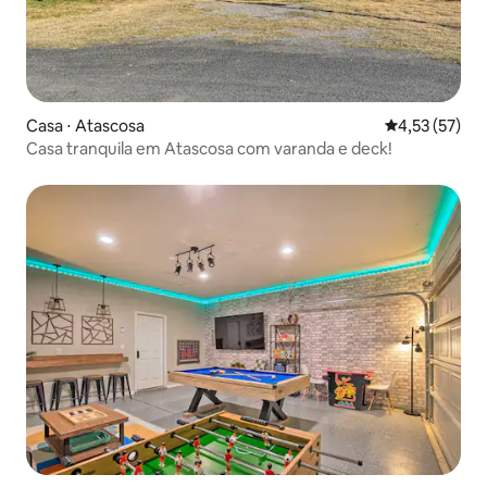
Casa ⋅ Atascosa
4,53 de uma a
4,53 (57)
Casa tranquila em Atascosa com varanda e deck!