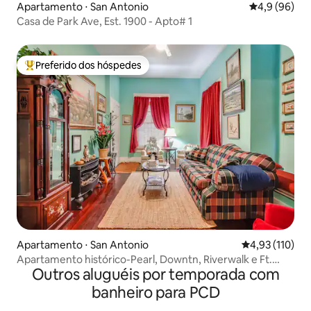
Apartamento ⋅ San Antonio
4,9 de uma a
4,9 (96)
Casa de Park Ave, Est. 1900 - Apto# 1
Preferido dos hóspedes
Entre os melhores preferidos dos hóspedes
Apartamento ⋅ San Antonio
4,93 de uma av
4,93 (110)
Apartamento histórico-Pearl, Downtn, Riverwalk e Ft.
Outros aluguéis por temporada com
Sam-#3
banheiro para PCD