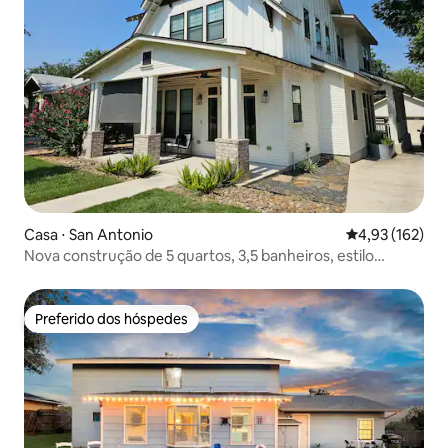
Casa ⋅ San Antonio
4,93 de uma av
4,93 (162)
Nova construção de 5 quartos, 3,5 banheiros, estilo
artesão
Preferido dos hóspedes
Preferido dos hóspedes