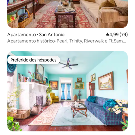
Apartamento ⋅ San Antonio
4,99 de uma a
4,99 (79)
Apartamento histórico-Pearl, Trinity, Riverwalk e Ft.Sam-
#2
Preferido dos hóspedes
Preferido dos hóspedes