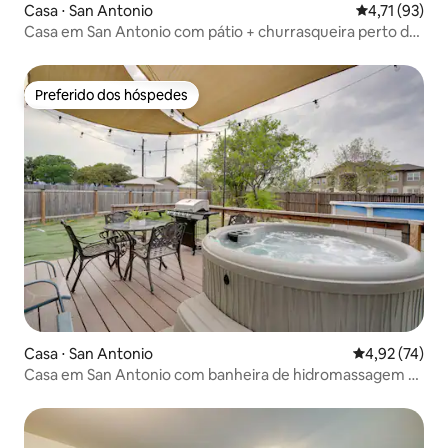
Casa ⋅ San Antonio
4,71 de uma a
4,71 (93)
Casa em San Antonio com pátio + churrasqueira perto do
SeaWorld!
Preferido dos hóspedes
Preferido dos hóspedes
Casa ⋅ San Antonio
4,92 de uma a
4,92 (74)
Casa em San Antonio com banheira de hidromassagem —
1,6 km até o SeaWorld