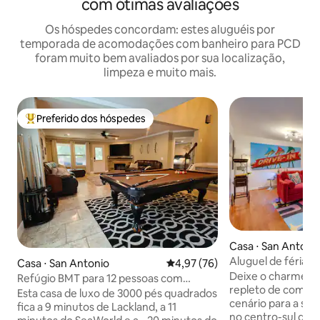
com ótimas avaliações
Os hóspedes concordam: estes aluguéis por
temporada de acomodações com banheiro para PCD
foram muito bem avaliados por sua localização,
limpeza e muito mais.
Preferido dos hóspedes
Entre os melhores preferidos dos hóspedes
Casa ⋅ San Antoni
Aluguel de férias 
Casa ⋅ San Antonio
4,97 de uma avaliação média de
4,97 (76)
para o Passeio do 
Deixe o charme de
Refúgio BMT para 12 pessoas com
repleto de comodi
piscina, churrasqueiras, jogos e cinema
Esta casa de luxo de 3000 pés quadrados
cenário para a su
fica a 9 minutos de Lackland, a 11
no centro-sul do T