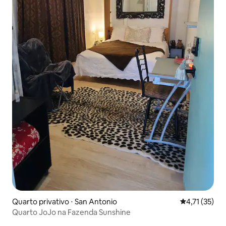
Quarto privativo ⋅ San Antonio
4,71 de uma a
4,71 (35)
Quarto JoJo na Fazenda Sunshine