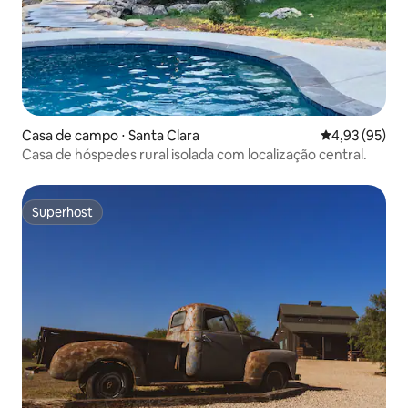
Casa de campo ⋅ Santa Clara
4,93 de uma a
4,93 (95)
Casa de hóspedes rural isolada com localização central.
Superhost
Superhost