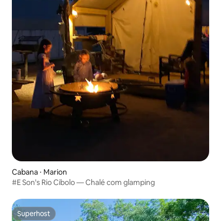
Cabana ⋅ Marion
#E Son's Rio Cibolo — Chalé com glamping
Superhost
Superhost