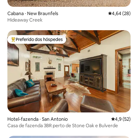
Cabana ⋅ New Braunfels
4,64 de uma a
4,64 (28)
Hideaway Creek
Preferido dos hóspedes
Entre os melhores preferidos dos hóspedes
Hotel-fazenda ⋅ San Antonio
4,9 de uma a
4,9 (52)
Casa de fazenda 3BR perto de Stone Oak e Bulverde