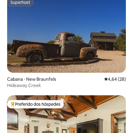
Superhost
Superhost
Cabana ⋅ New Braunfels
4,64 de uma a
4,64 (28)
Hideaway Creek
Preferido dos hóspedes
Entre os melhores preferidos dos hóspedes