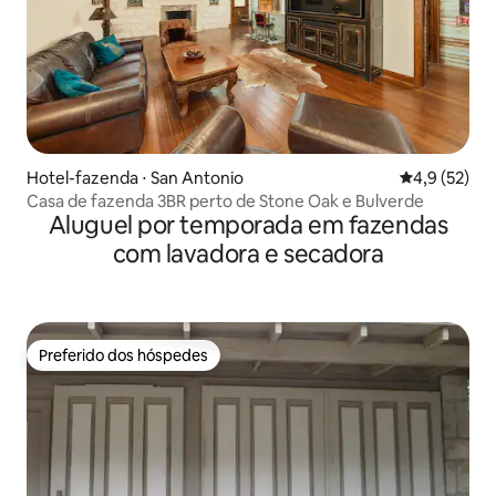
Hotel-fazenda ⋅ San Antonio
4,9 de uma a
4,9 (52)
Casa de fazenda 3BR perto de Stone Oak e Bulverde
Aluguel por temporada em fazendas
com lavadora e secadora
Preferido dos hóspedes
Preferido dos hóspedes