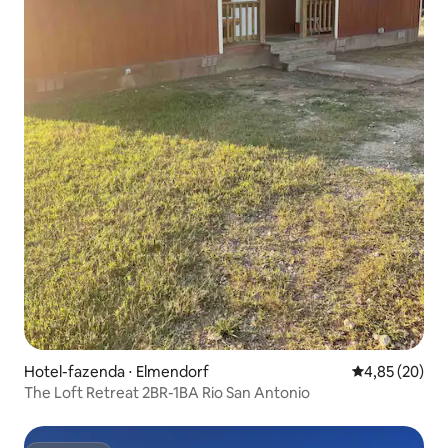
Hotel-fazenda ⋅ Elmendorf
4,85 de uma a
4,85 (20)
The Loft Retreat 2BR-1BA Rio San Antonio