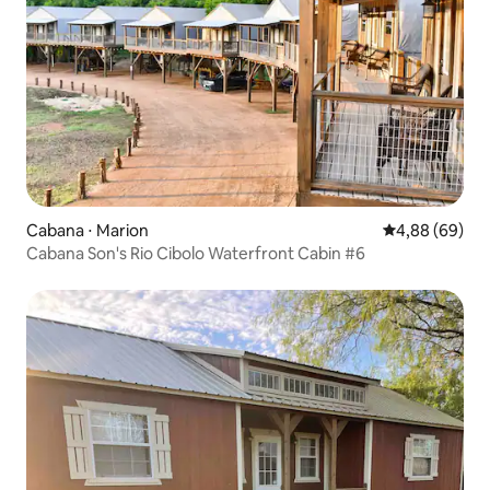
Cabana ⋅ Marion
4,88 de uma av
4,88 (69)
Cabana Son's Rio Cibolo Waterfront Cabin #6