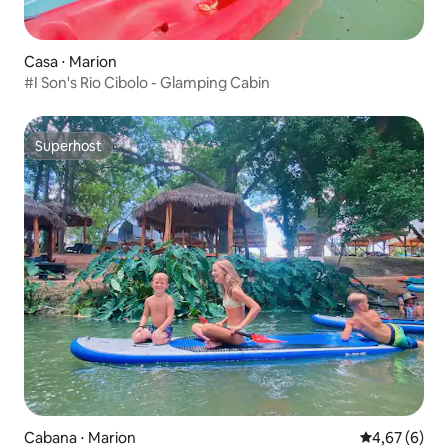
Casa ⋅ Marion
#I Son's Rio Cibolo - Glamping Cabin
Superhost
Superhost
Cabana ⋅ Marion
4,67 de uma 
4,67 (6)