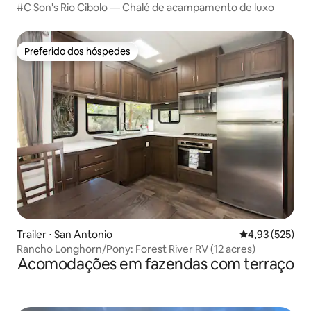
#C Son's Rio Cibolo — Chalé de acampamento de luxo
Preferido dos hóspedes
Preferido dos hóspedes
Trailer ⋅ San Antonio
4,93 de uma av
4,93 (525)
Rancho Longhorn/Pony: Forest River RV (12 acres)
Acomodações em fazendas com terraço