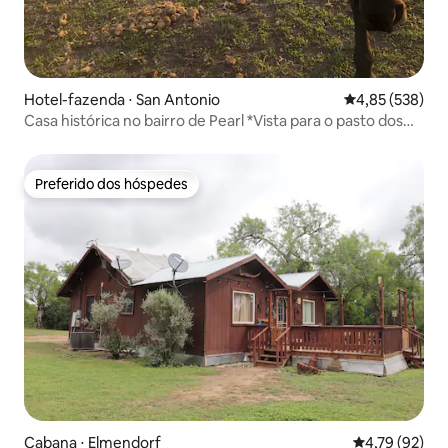
Hotel-fazenda ⋅ San Antonio
4,85 de uma av
4,85 (538)
Casa histórica no bairro de Pearl *Vista para o pasto dos
cavalos*
Preferido dos hóspedes
Preferido dos hóspedes
Cabana ⋅ Elmendorf
4,79 de uma a
4,79 (92)