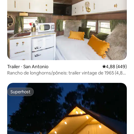
Trailer ⋅ San Antonio
4,88 de uma ava
4,88 (449)
Rancho de longhorns/pôneis: trailer vintage de 1965 (4,85
hectares)
Superhost
Superhost