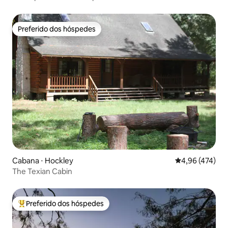
Preferido dos hóspedes
Preferido dos hóspedes
Cabana ⋅ Hockley
4,96 de uma av
4,96 (474)
The Texian Cabin
Preferido dos hóspedes
Entre os melhores preferidos dos hóspedes