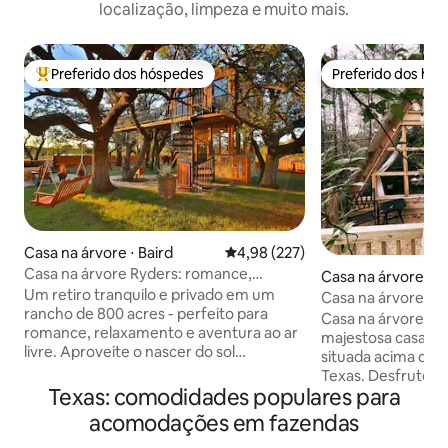
localização, limpeza e muito mais.
Preferido dos hóspedes
Preferido dos hó
Entre os melhores preferidos dos hóspedes
Preferido dos hó
Casa na árvore ⋅ Baird
4,98 de uma avaliação média de 
4,98 (227)
Casa na árvore Ryders: romance,
Casa na árvore ⋅ Ki
privacidade e pesca!
Um retiro tranquilo e privado em um
Casa na árvore ro
rancho de 800 acres - perfeito para
Casa na árvore em C
romance, relaxamento e aventura ao ar
majestosa casa na
livre. Aproveite o nascer do sol
situada acima dos 
deslumbrante, o pôr do sol e a
Texas. Desfrute do cenário perfeito para
observação de estrelas em total
Texas: comodidades populares para
um retiro relaxan
isolamento. Observe a vida selvagem,
arborizado sem ab
acomodações em fazendas
ouça lobos uivando e acorde com vacas
comodidades mod
e cavalos pastando nas proximidades.