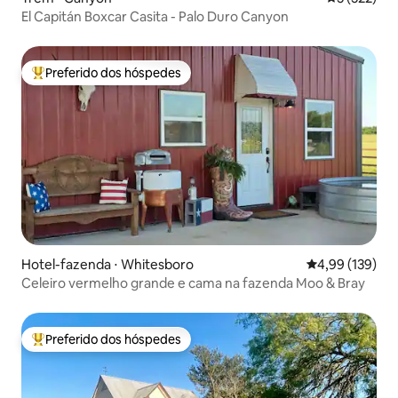
El Capitán Boxcar Casita - Palo Duro Canyon
Preferido dos hóspedes
Entre os melhores preferidos dos hóspedes
Hotel-fazenda ⋅ Whitesboro
4,99 de uma av
4,99 (139)
Celeiro vermelho grande e cama na fazenda Moo & Bray
Preferido dos hóspedes
Entre os melhores preferidos dos hóspedes