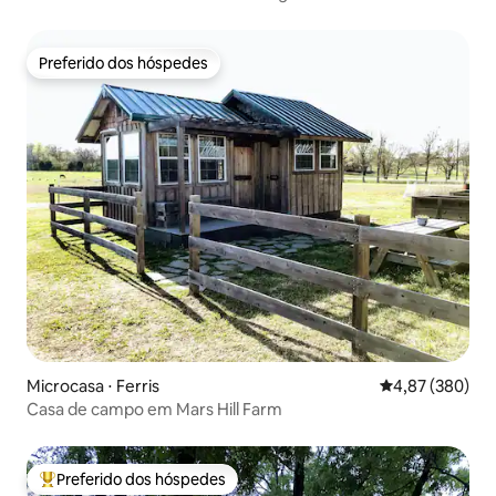
Ranch
Preferido dos hóspedes
Preferido dos hóspedes
Microcasa ⋅ Ferris
4,87 de uma ava
4,87 (380)
Casa de campo em Mars Hill Farm
Preferido dos hóspedes
Entre os melhores preferidos dos hóspedes