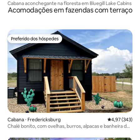
Cabana aconchegante na floresta em Bluegill Lake Cabins
Acomodações em fazendas com terraço
Preferido dos hóspedes
Preferido dos hóspedes
Cabana ⋅ Fredericksburg
4,97 de uma av
4,97 (343)
Chalé bonito, com ovelhas, burros, alpacas e banheira de
hidromassagem