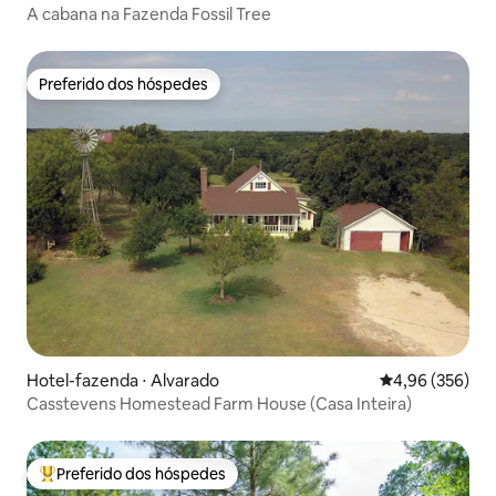
A cabana na Fazenda Fossil Tree
Preferido dos hóspedes
Preferido dos hóspedes
Hotel-fazenda ⋅ Alvarado
4,96 de uma ava
4,96 (356)
Casstevens Homestead Farm House (Casa Inteira)
Preferido dos hóspedes
Entre os melhores preferidos dos hóspedes