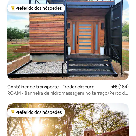
Preferido dos hóspedes
Entre os melhores preferidos dos hóspedes
Contêiner de transporte ⋅ Fredericksburg
5 de uma av
5 (164)
ROAM - Banheira de hidromassagem no terraço/Perto da
Main&290 Wine/Vistas
Preferido dos hóspedes
Entre os melhores preferidos dos hóspedes