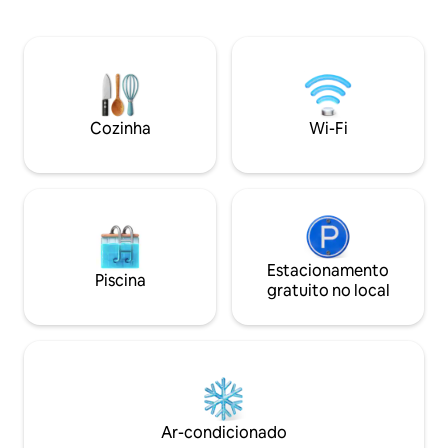
encontrará uma c
Pesque em lagoas abastecidas, relaxe
equipada e um ba
junto à lareira e experimente a magia da
Abaixo da casa na 
natureza. Desfrute de um chuveiro
de estar com uma l
aconchegante ao ar livre/vinho de
banheira de hidr
cortesia. Precisa de mais espaço? Veja
lenha e uma churra
nossa Casa na Árvore Mágica com
Esta encantadora 
Cozinha
Wi-Fi
banheira de hidromassagem:
uma fazenda de 3
www.airbnb.com/rooms/1050765478693854760.
lago abastecido e 
florestais.
Estacionamento
Piscina
gratuito no local
Ar-condicionado