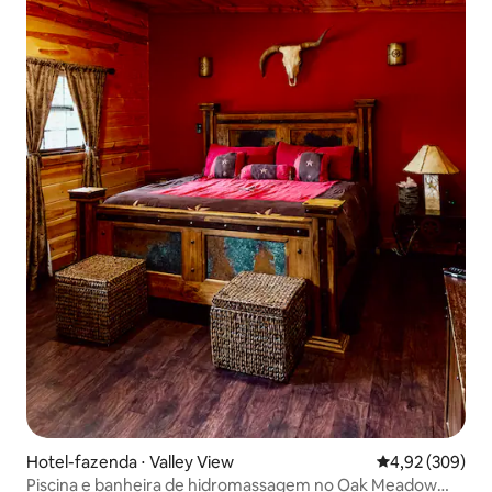
Hotel-fazenda ⋅ Valley View
4,92 de uma ava
4,92 (309)
Piscina e banheira de hidromassagem no Oak Meadow