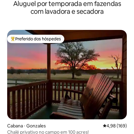
Aluguel por temporada em fazendas
com lavadora e secadora
Preferido dos hóspedes
Entre os melhores preferidos dos hóspedes
Cabana ⋅ Gonzales
4,98 de uma av
4,98 (169)
Chalé privativo no campo em 100 acres!