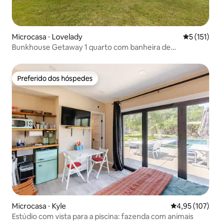
Microcasa ⋅ Lovelady
5 de uma av
5 (151)
Bunkhouse Getaway 1 quarto com banheira de
hidromassagem privativa
Preferido dos hóspedes
Preferido dos hóspedes
Microcasa ⋅ Kyle
4,95 de uma av
4,95 (107)
Estúdio com vista para a piscina: fazenda com animais