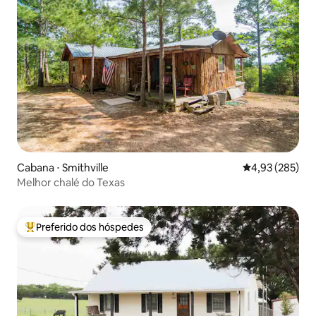
Cabana ⋅ Smithville
4,93 de uma av
4,93 (285)
Melhor chalé do Texas
Preferido dos hóspedes
Entre os melhores preferidos dos hóspedes