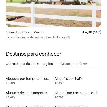
Casa de campo ⋅ Waco
4,98 de uma ava
4,98 (267)
Experiência rústica em casa de fazenda
Destinos para conhecer
Outros tipos de acomodações
Coisas para fazer
Aluguéis por temporada com banheira de hidromassagem
Aluguéis de chalés
Texas
Texas
Aluguéis de apartamentos
Aluguel por temporada de iurtas
Texas
Texas