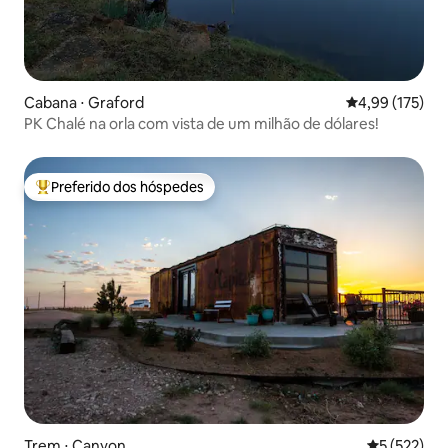
Cabana ⋅ Graford
4,99 de uma av
4,99 (175)
PK Chalé na orla com vista de um milhão de dólares!
Preferido dos hóspedes
Entre os melhores preferidos dos hóspedes
Trem ⋅ Canyon
5 de uma av
5 (522)