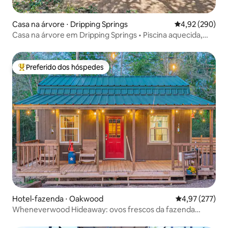
Casa na árvore ⋅ Dripping Springs
4,92 de uma ava
4,92 (290)
Casa na árvore em Dripping Springs • Piscina aquecida,
fogueira
Preferido dos hóspedes
Entre os melhores preferidos dos hóspedes
Hotel-fazenda ⋅ Oakwood
4,97 de uma av
4,97 (277)
Wheneverwood Hideaway: ovos frescos da fazenda
GRÁTIS com estadia