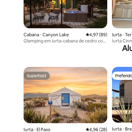
Cabana ⋅ Canyon Lake
4,97 de uma avaliação 
4,97 (89)
Iurta ⋅ Te
Glamping em iurta-cabana de cedro com
Iurta Cin
Al
banheira de hidromassagem + balanços
Cidade f
Superhost
Preferid
Superhost
Preferid
Iurta ⋅ B
Iurta ⋅ El Paso
4,96 de uma avaliação 
4,96 (28)