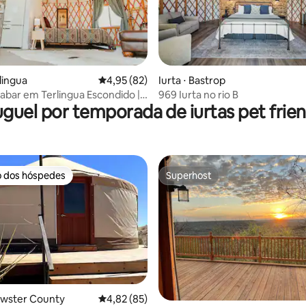
média de 5, 89 avaliações
rlingua
4,95 de uma avaliação média de 5, 82 avalia
4,95 (82)
Iurta ⋅ Bastrop
nabar em Terlingua Escondido |
969 Iurta no rio B
uguel por temporada de iurtas pet frien
antasma
o dos hóspedes
Superhost
o dos hóspedes
Superhost
rewster County
4,82 de uma avaliação média de 5, 85 avalia
4,82 (85)
média de 5, 28 avaliações