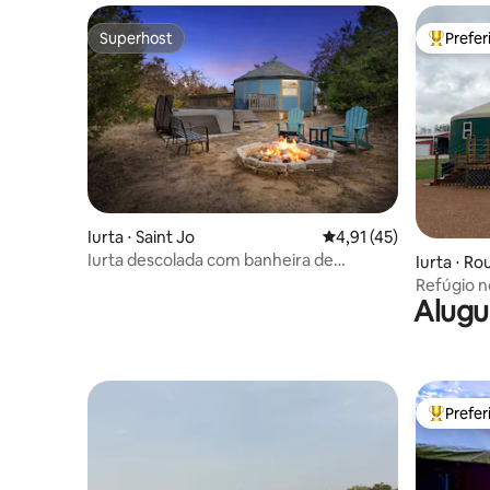
Superhost
Prefe
Superhost
Entre os
Iurta ⋅ Saint Jo
4,91 de uma avaliação 
4,91 (45)
Iurta descolada com banheira de
Iurta ⋅ R
hidromassagem privativa
Refúgio n
Alugu
Ranch
Prefe
Entre os