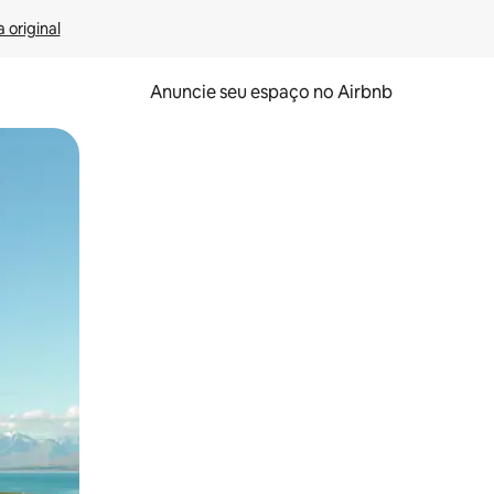
 original
Anuncie seu espaço no Airbnb
 deslizando o dedo na tela.