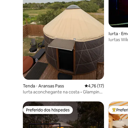
Iurta ⋅ E
Iurtas Wi
Tenda ⋅ Aransas Pass
4,76 de uma avaliação 
4,76 (17)
Iurta aconchegante na costa • Glamping
romântico perto de Port A
Preferido dos hóspedes
Prefe
Preferido dos hóspedes
Entre os