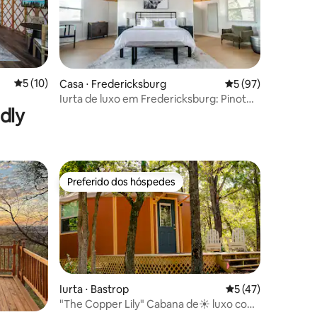
ções
5 de uma avaliação média de 5, 10 avaliações
5 (10)
Casa ⋅ Fredericksburg
5 de uma avaliação
5 (97)
Iurta de luxo em Fredericksburg: Pinot
dly
Noir em Haven
Preferido dos hóspedes
Preferido dos hóspedes
Iurta ⋅ Bastrop
5 de uma avaliação
5 (47)
"The Copper Lily" Cabana de☀ luxo com
ções