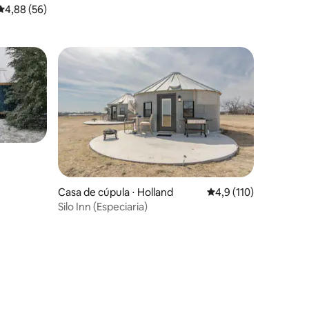
☀ deck e banheira☀
4,88 de uma avaliação média de 5, 56 avaliações
4,88 (56)
Casa de cúpula ⋅ Holland
4,9 de uma avaliação 
4,9 (110)
Silo Inn (Especiaria)