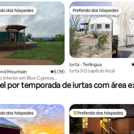
+ loft
rido dos hóspedes
Preferido dos hóspedes
 melhores preferidos dos hóspedes
Preferido dos hóspedes
Iurta ⋅ Terlingua
4
média de 5, 45 avaliações
Iurta 3 O capítulo local
ound Mountain
5 de uma avaliação média de 5, 19 avalia
5 (19)
o interior em Blue Cypress
el por temporada de iurtas com área e
rido dos hóspedes
Preferido dos hóspedes
 melhores preferidos dos hóspedes
Entre os melhores preferidos d