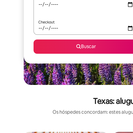
Checkout
Buscar
Texas: alug
Os hóspedes concordam: estes alugué