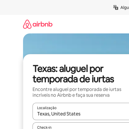
Pular
Algu
para
o
conteúdo
Texas: aluguel por
temporada de iurtas
Encontre aluguel por temporada de iurtas
incríveis no Airbnb e faça sua reserva
Localização
Quando os resultados estiverem disponíveis, expl
Check-in