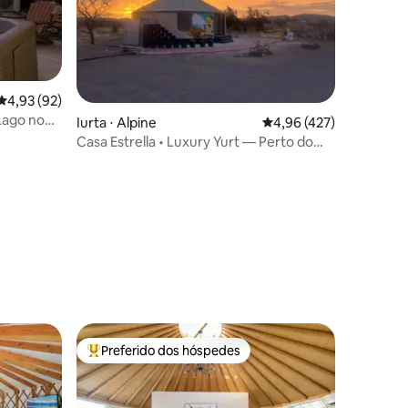
4,93 de uma avaliação média de 5, 92 avaliações
4,93 (92)
ções
 Lago no
Iurta ⋅ Alpine
4,96 de uma avaliação 
4,96 (427)
sagem
Casa Estrella • Luxury Yurt — Perto do
céu
Preferido dos hóspedes
Entre os melhores preferidos dos hóspedes