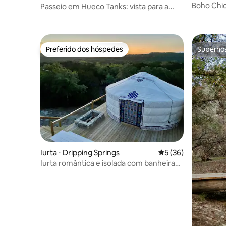
Boho Chic
Passeio em Hueco Tanks: vista para a
montanha, pôr do sol e estrelas
Preferido dos hóspedes
Superho
Preferido dos hóspedes
Superho
Iurta ⋅ Dripping Springs
5 de uma avaliação 
5 (36)
Iurta romântica e isolada com banheira
de hidromassagem no The Yurtopian