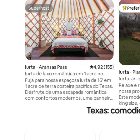
Superhost
Prefe
Superhost
Entre os
Iurta ⋅ Aransas Pass
4,92 de uma avaliação m
4,92 (155)
Iurta ⋅ Pl
Iurta de luxo romântica em 1 acre no
mery
Iurta, ar
Texas
Fuja para nossa espaçosa iurta de 16' em
hidromas
Relaxe e 
1 acre de terra costeira pacífica do Texas.
enorme, f
nossa pro
Desfrute de uma escapada romântica
Este mod
com confortos modernos, uma banheira
king size,
de hidromassagem, lareira e
Texas: comodid
separado,
churrasqueira. Perfeito para pôr do sol,
ROKU, gel
observar as estrelas e escapadas
chás, con
relaxantes. Perto de você • Praia de
da natur
Rockport: 10 minutos • Port A Ferry: 15
vista par
minutos • Rampa de barco/trilhas de
de hidrom
caiaque: 5 minutos 🔥 Comodidades •