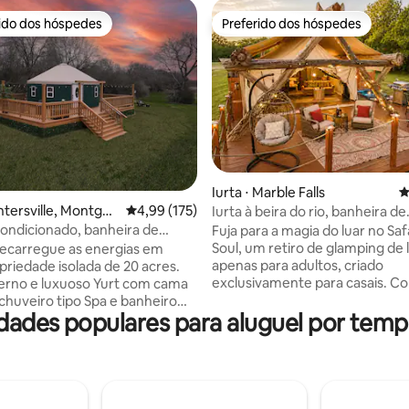
rido dos hóspedes
Preferido dos hóspedes
 melhores preferidos dos hóspedes
Preferido dos hóspedes
Iurta ⋅ Marble Falls
4
édia de 5, 155 avaliações
antersville, Montgo
4,99 de uma avaliação média de 5, 175 avalia
4,99 (175)
Iurta à beira do rio, banheira de
hidromassagem, caiaque, proje
-condicionado, banheira de
Fuja para a magia do luar no Saf
filmes
sagem, churrasqueira, deck
Soul, um retiro de glamping de 
recarregue as energias em
ogueira, lagoa
apenas para adultos, criado
priedade isolada de 20 acres.
exclusivamente para casais. 
erno e luxuoso Yurt com cama
aniversários, pedidos de casam
 chuveiro tipo Spa e banheiro
ades populares para aluguel por temp
babymoons ou simplesmente
 ar-condicionado, 5G, TV
reconecte-se na natureza. Desfrute de
adeira, cozinha com café,
uma cama king size, banheira d
dimentos e Smores! Desfrute
hidromassagem privativa, proje
eza com um grande deck com
filmes ao ar livre, lareira externa
a o lago/pastagem com banheira
condicionado e uma caminhada
assagem, chuveiro ao ar livre,