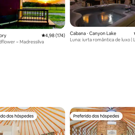
Cabana ⋅ Canyon Lake
mory
4,98 de uma avaliação média de 5, 174 avalia
4,98 (174)
Luna: iurta romântica de luxo |
ldflower ~ Madressilva
cânion | Banheira de hidromas
média de 5, 17 avaliações
rido dos hóspedes
Preferido dos hóspedes
 melhores preferidos dos hóspedes
Preferido dos hóspedes