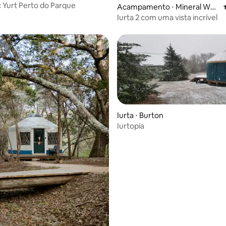
 Yurt Perto do Parque
Acampamento ⋅ Mineral Well
s
Iurta 2 com uma vista incrível
st
st
Iurta ⋅ Burton
Iurtopia
média de 5, 36 avaliações