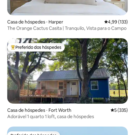
Casa de hóspedes ⋅ Harper
4,99 de uma av
4,99 (133)
The Orange Cactus Casita | Tranquilo, Vista para o Campo
Preferido dos hóspedes
Entre os melhores preferidos dos hóspedes
Casa de hóspedes ⋅ Fort Worth
5 de uma av
5 (335)
Adorável 1 quarto 1 loft, casa de hóspedes