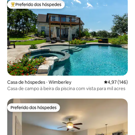
Preferido dos hóspedes
Entre os melhores preferidos dos hóspedes
Casa de hóspedes ⋅ Wimberley
4,97 de uma av
4,97 (146)
Casa de campo à beira da piscina com vista para mil acres
Preferido dos hóspedes
Preferido dos hóspedes