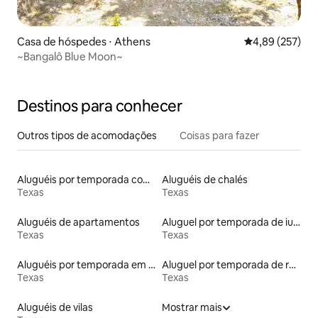
Casa de hóspedes ⋅ Athens
4,89 de uma av
4,89 (257)
~Bangalô Blue Moon~
Destinos para conhecer
Outros tipos de acomodações
Coisas para fazer
Aluguéis por temporada com banheira de hidromassagem
Aluguéis de chalés
Texas
Texas
Aluguéis de apartamentos
Aluguel por temporada de iurtas
Texas
Texas
Aluguéis por temporada em resorts
Aluguel por temporada de ranchos
Texas
Texas
Aluguéis de vilas
Mostrar mais