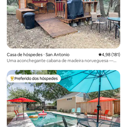
Casa de hóspedes ⋅ San Antonio
4,98 de uma av
4,98 (181)
Uma aconchegante cabana de madeira norueguesa —
Redbird
Preferido dos hóspedes
Entre os melhores preferidos dos hóspedes