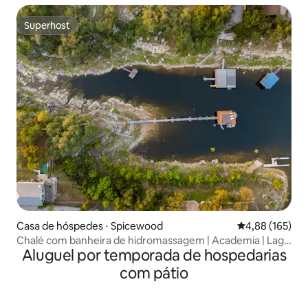
Superhost
Superhost
Casa de hóspedes ⋅ Spicewood
4,88 de uma av
4,88 (165)
Chalé com banheira de hidromassagem | Academia | Lago
Aluguel por temporada de hospedarias
| Sauna + mergulho frio
com pátio