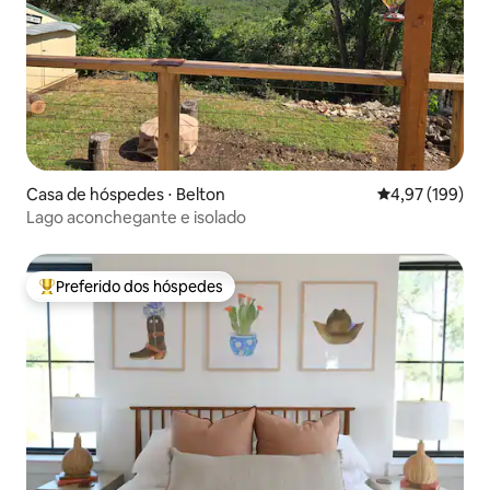
Casa de hóspedes ⋅ Belton
4,97 de uma av
4,97 (199)
Lago aconchegante e isolado
Preferido dos hóspedes
Entre os melhores preferidos dos hóspedes