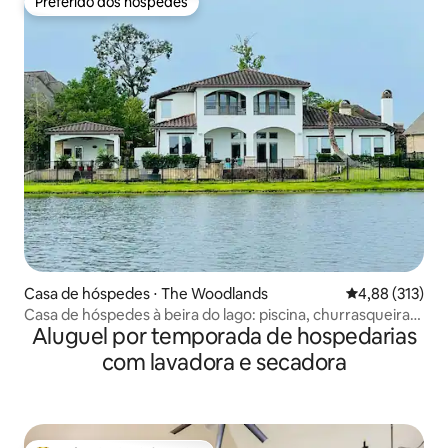
Preferido dos hóspedes
Preferido dos hóspedes
Casa de hóspedes ⋅ The Woodlands
4,88 de uma av
4,88 (313)
Casa de hóspedes à beira do lago: piscina, churrasqueira,
Aluguel por temporada de hospedarias
bicicleta, pedalinho
com lavadora e secadora