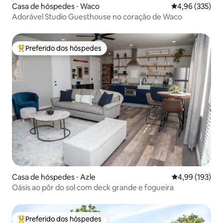
Casa de hóspedes ⋅ Waco
4,96 de uma av
4,96 (335)
Adorável Studio Guesthouse no coração de Waco
Preferido dos hóspedes
Entre os melhores preferidos dos hóspedes
Casa de hóspedes ⋅ Azle
4,99 de uma av
4,99 (193)
Oásis ao pôr do sol com deck grande e fogueira
Preferido dos hóspedes