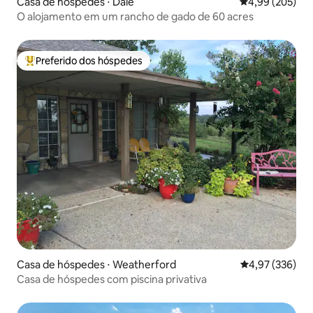
Casa de hóspedes ⋅ Dale
4,99 de uma ava
4,99 (205)
O alojamento em um rancho de gado de 60 acres
Preferido dos hóspedes
Entre os melhores preferidos dos hóspedes
Casa de hóspedes ⋅ Weatherford
4,97 de uma av
4,97 (336)
Casa de hóspedes com piscina privativa