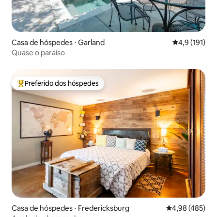
Casa de hóspedes ⋅ Garland
4,9 de uma av
4,9 (191)
Quase o paraíso
Preferido dos hóspedes
Entre os melhores preferidos dos hóspedes
Casa de hóspedes ⋅ Fredericksburg
4,98 de uma av
4,98 (485)