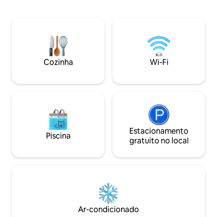
com quem compartilhamos o espaço.
de estar/cozinha 
Desfrute de alimentar os pavões
um pátio externo.
errantes, ver o nascer e o pôr do sol e
podem ser fornec
saborear um café na varanda privada ou
até mais duas pess
no cais. Unidades adicionais (estilo
podem alugar as d
apartamento e quartos privativos) estão
levam você até o r
disponíveis para atender às diferentes
Carregador de veíc
Cozinha
Wi-Fi
necessidades dos nossos hóspedes. Por
2 gratuito (Tesla e
favor, confira meus outros anúncios no
limpeza!
perfil.
Estacionamento
Piscina
gratuito no local
Ar-condicionado