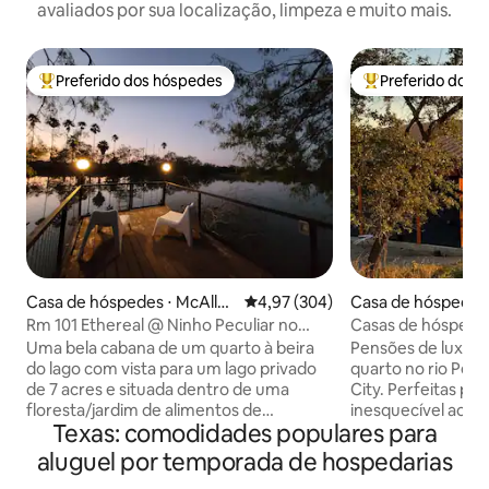
avaliados por sua localização, limpeza e muito mais.
Preferido dos hóspedes
Preferido dos 
Entre os melhores preferidos dos hóspedes
Entre os melhore
Casa de hóspedes ⋅ McAlle
4,97 de uma avaliação média de 
4,97 (304)
Casa de hóspedes 
n
ty
Rm 101 Ethereal @ Ninho Peculiar no
Casas de hóspedes
Lago Conception
Azul
Uma bela cabana de um quarto à beira
Pensões de luxo e
do lago com vista para um lago privado
quarto no rio Ped
de 7 acres e situada dentro de uma
City. Perfeitas p
floresta/jardim de alimentos de
inesquecível ao Te
Texas: comodidades populares para
permacultura de um acre. É um paraíso
rota dos vinhos. Be
para observadores de pássaros e
rio. Cada casa te
aluguel por temporada de hospedarias
naturalistas, bem como a vida selvagem
cama king size, b