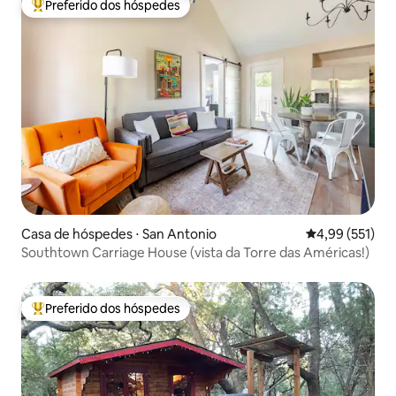
Preferido dos hóspedes
Entre os melhores preferidos dos hóspedes
Casa de hóspedes ⋅ San Antonio
4,99 de uma av
4,99 (551)
Southtown Carriage House (vista da Torre das Américas!)
Preferido dos hóspedes
Entre os melhores preferidos dos hóspedes