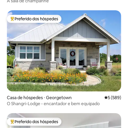
A sala de champanhe
Preferido dos hóspedes
Entre os melhores preferidos dos hóspedes
Casa de hóspedes ⋅ Georgetown
5 de uma av
5 (589)
O Shangri-Lodge - encantador e bem equipado
Preferido dos hóspedes
Entre os melhores preferidos dos hóspedes