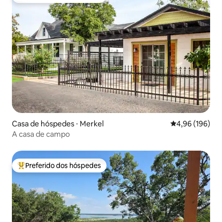
Entre os melhores preferidos dos hóspedes
Casa de hóspedes ⋅ Merkel
4,96 de uma av
4,96 (196)
A casa de campo
Preferido dos hóspedes
Entre os melhores preferidos dos hóspedes