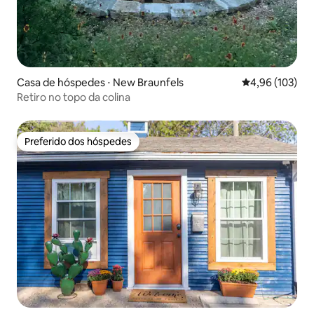
Casa de hóspedes ⋅ New Braunfels
4,96 de uma av
4,96 (103)
Retiro no topo da colina
Preferido dos hóspedes
Preferido dos hóspedes