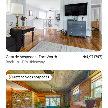
Casa de hóspedes ⋅ Fort Worth
4,97 de uma av
4,97 (747)
Rock - n - D 's Hideaway
Preferido dos hóspedes
Entre os melhores preferidos dos hóspedes