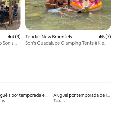
4 de uma avaliação média de 5, 3 avaliações
4 (3)
Tenda ⋅ New Braunfels
5 de uma avaliaçã
5 (7)
ções
 Son's
Son's Guadalupe Glamping Tents #K e
Cabana #16
Aluguéis por temporada em resorts
Aluguel por temporada de ranchos
xas
Texas