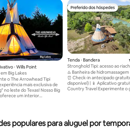
Preferido dos hóspedes
Preferido dos hóspedes
média de 5, 22 avaliações
Tenda ⋅ Bandera
Stronghold Tipi: acesso ao riach
vativo ⋅ Wills Point
banheira de hidromassagem e 
♨️ Banheira de hidromassagem p
i em Big Lakes
⏰ Check-in antecipado gratuit
te o The Arrowhead Tipi
disponível) | 📱 Aplicativo gratuit
 experiência mais exclusiva de
Country Travel Experimente o glamping
o leste do Texas! Nosso Big
Hill Country no Cochise Tipi —
 oferece um interior
refúgio aconchegante ao lado 
izado equipado com camas de
com uma cama queen size, cam
roupas de cama limpas,
opcional, banheira de hidrom
de, ar condicionado,
privativa e deck sombreado. C
res e aquecedores por
es populares para aluguel por tempora
metros de frente para a água
. Cada tenda espaçosa inclui
compartilhada, bosques tranqu
 de tamanho completo com a