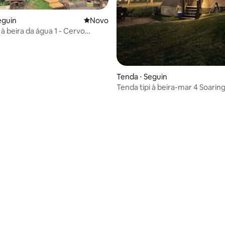
ar
eguin
Novo lugar para ficar
Novo
 à beira da água 1 - Cervo
Tenda ⋅ Seguin
Tenda tipi à beira-mar 4 Soarin