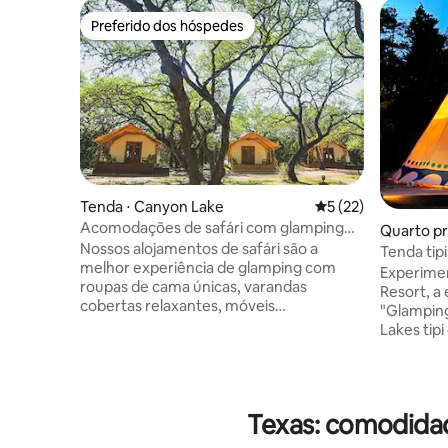
Preferido dos hóspedes
Preferido dos hóspedes
Tenda ⋅ Canyon Lake
5 de uma avaliação 
5 (22)
Acomodações de safári com glamping
Quarto pri
que aceitam animais de estimação
Nossos alojamentos de safári são a
Tenda tip
melhor experiência de glamping com
Experimen
roupas de cama únicas, varandas
Resort, a
cobertas relaxantes, móveis
"Glamping" n
confortáveis e eletricidade. Essas
Lakes tipi
unidades incluem um frigobar, uma
personal
cafeteira, a área da sala de estar e o
pelúcia, 
banheiro completo. Os alojamentos de
eletricida
safári acomodam 2 pessoas em uma
ventilado
Texas: comodidad
cama queen size macia com a opção de
temporada
adicionar um berço por taxas extras.
um futon