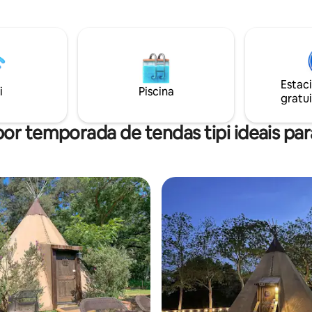
interior único, este retiro é per
ipal e sua estadia inclui 4
2 a 3 hóspedes que procuram
 Temos banheiros privativos na
tranquilidade, natureza e conf
anho, um pavilhão coberto,
de Bandera.
e propano, fogueiras, lagoa de
 ao lago. Oferecemos
iência de volta à natureza com
Estac
i
Piscina
gratui
or temporada de tendas tipi ideais par