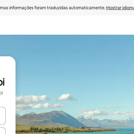
mas informações foram traduzidas automaticamente. 
Mostrar idioma
i
pi
ore-os usando as seta para cima e para baixo do teclado ou tocando e