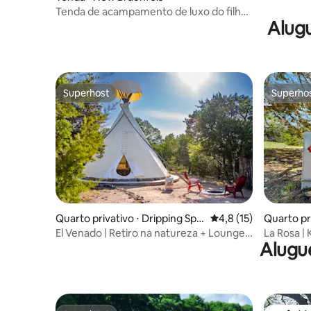
Tenda de acampamento de luxo do filho
Alugu
de Guadalupe #D e Cabana #5
Superhost
Superho
Superhost
Superho
Quarto privativo ⋅ Dripping Spri
4,8 de uma avaliação 
4,8 (15)
Quarto pri
ngs
rings
El Venado | Retiro na natureza + Lounge
La Rosa | 
Alugue
Deck
Country