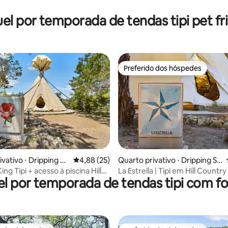
el por temporada de tendas tipi pet fr
st
Preferido dos hóspedes
st
Preferido dos hóspedes
média de 5, 15 avaliações
vativo ⋅ Dripping Sp
4,88 de uma avaliação média de 5, 25 avalia
4,88 (25)
Quarto privativo ⋅ Dripping Sp
rings
King Tipi + acesso à piscina Hill
La Estrella | Tipi em Hill Country
l por temporada de tendas tipi com f
Friendly