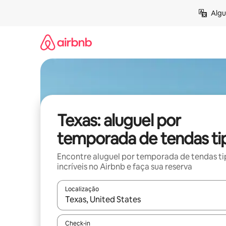
Pular
Algu
para
o
conteúdo
Texas: aluguel por
temporada de tendas tip
Encontre aluguel por temporada de tendas ti
incríveis no Airbnb e faça sua reserva
Localização
Quando os resultados estiverem disponíveis, expl
Check-in