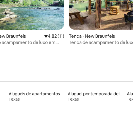
Tenda ⋅ New Braunfels
ew Braunfels
4,82 de uma avaliação média de 5, 11 avalia
4,82 (11)
Tenda de acampamento de luxo
e acampamento de luxo em
Guadalupe #L e Cabana #17
e #J e mesa de piquenique K
Aluguéis de apartamentos
Aluguel por temporada de iurtas
Texas
Texas
Te