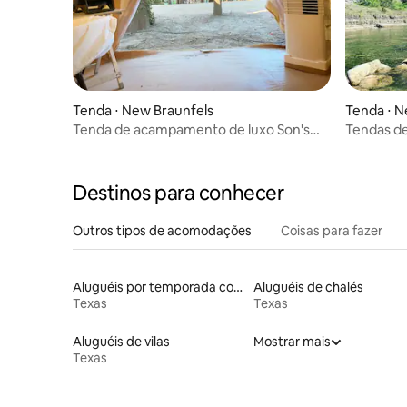
Tenda ⋅ New Braunfels
Tenda ⋅ N
Tenda de acampamento de luxo Son's
Tendas d
Guadalupe #G e Cabana #10
Guadalup
Destinos para conhecer
Outros tipos de acomodações
Coisas para fazer
Aluguéis por temporada com banheira de hidromassagem
Aluguéis de chalés
Texas
Texas
Aluguéis de vilas
Mostrar mais
Texas