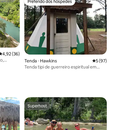
Preferido dos hóspedes
Preferido dos hóspedes
ções
4,92 de uma avaliação média de 5, 36 avaliações
4,92 (36)
o,
Tenda ⋅ Hawkins
5 de uma avaliação
5 (97)
pesca
Tenda tipi de guerreiro espiritual em
Music Springs
Superhost
Superhost