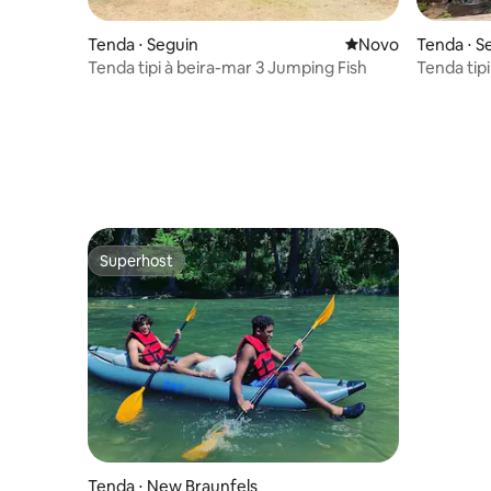
Tenda ⋅ Seguin
Novo lugar para fic
Novo
Tenda ⋅ S
Tenda tipi à beira-mar 3 Jumping Fish
Tenda tipi
saltitante
Superhost
Superhost
Tenda ⋅ New Braunfels