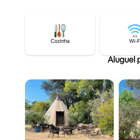
Estas acomodações 16'X20' ficam no
cama princ
topo de um deck elevado com uma
hóspedes.
lareira e churrasqueira nas proximidades
casa de b
Uma taxa única para animais de
grelhas d
estimação de US $ 50 por reserva, bem
pesca e acesso
como um depósito reembolsável de US $
uma exper
100 recolhido no momento do check-in
conforto.
Cozinha
Wi-F
Aluguel p