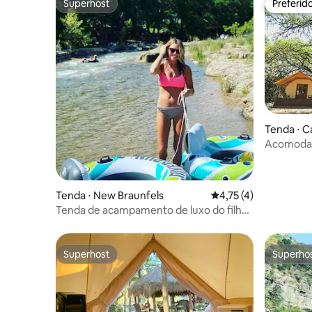
Superhost
Preferid
Superhost
Preferid
Tenda ⋅ 
Acomodaç
que aceit
Tenda ⋅ New Braunfels
4,75 de uma avaliação
4,75 (4)
Tenda de acampamento de luxo do filho
de Guadalupe #I e Cabana #14
Superhost
Superho
Superhost
Superho