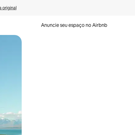
 original
Anuncie seu espaço no Airbnb
 deslizando o dedo na tela.