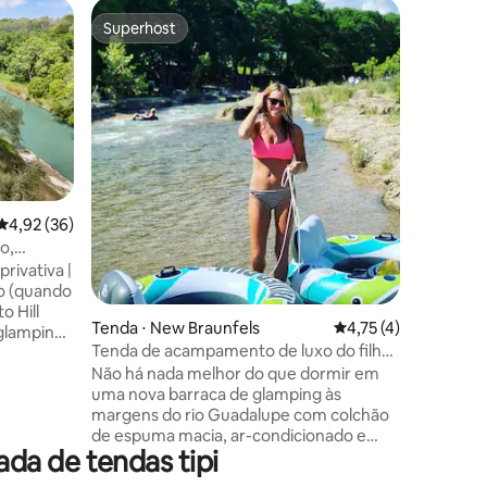
Superhost
Superho
Superhost
Superho
4,92 de uma avaliação média de 5, 36 avaliações
4,92 (36)
o,
Tenda ⋅ 
pesca
rivativa |
Tendas d
o (quando
Guadalup
Não há n
o Hill
uma nova
Tenda ⋅ New Braunfels
4,75 de uma avaliaçã
4,75 (4)
margens 
Tenda de acampamento de luxo do filho
 um
de espum
de Guadalupe #I e Cabana #14
Não há nada melhor do que dormir em
do riacho
ventilad
uma nova barraca de glamping às
a extra
confortá
margens do rio Guadalupe com colchão
assagem
acampar d
de espuma macia, ar-condicionado e
om 150
quente! P
da de tendas tipi
ventiladores poderosos, mantendo você
quando v
confortável e fresco! Acreditamos que
ilos e um
ter uma 