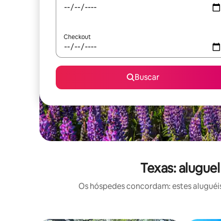
Checkout
Buscar
Texas: alugue
Os hóspedes concordam: estes aluguéis 