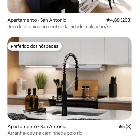
Apartamento ⋅ San Antonio
4,89 de uma ava
4,89 (203)
Joia de esquina no centro da cidade: calçadão/rei,
fliperama
Preferido dos hóspedes
Preferido dos hóspedes
Apartamento ⋅ San Antonio
5 de uma 
5 (8)
Arranha-céu na caminhada pelo rio