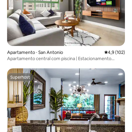
Apartamento ⋅ San Antonio
4,9 de uma av
4,9 (102)
Apartamento central com piscina | Estacionamento
gratuito | Caminhe até Riverwalk
Superhost
Superhost