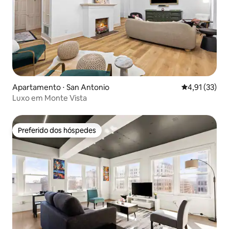
Apartamento ⋅ San Antonio
4,91 de uma a
4,91 (33)
Luxo em Monte Vista
Preferido dos hóspedes
Preferido dos hóspedes