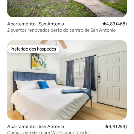
Apartamento ⋅ San Antonio
4,83 de uma av
4,83 (468)
2 quartos renovados perto do centro de San Antonio
Preferido dos hóspedes
Preferido dos hóspedes
Apartamento ⋅ San Antonio
4,9 de uma av
4,9 (294)
Camas king size com Wi-Fi super rápido!