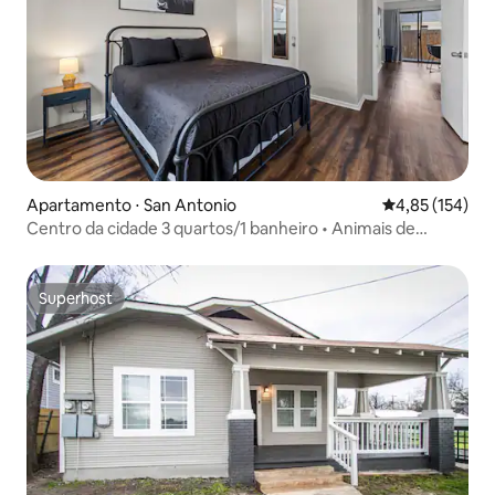
Apartamento ⋅ San Antonio
4,85 de uma av
4,85 (154)
Centro da cidade 3 quartos/1 banheiro • Animais de
estimação permitidos
Superhost
Superhost