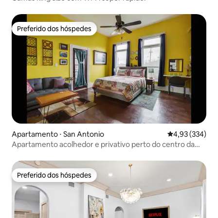
Preferido dos hóspedes
Preferido dos hóspedes
Apartamento ⋅ San Antonio
4,93 de uma av
4,93 (334)
Apartamento acolhedor e privativo perto do centro da
cidade 1BR/1BA
Preferido dos hóspedes
Preferido dos hóspedes