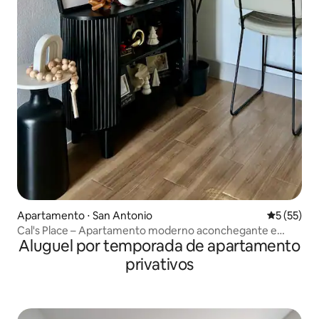
Apartamento ⋅ San Antonio
5 de uma a
5 (55)
Cal's Place – Apartamento moderno aconchegante e
Aluguel por temporada de apartamento
confortável
privativos