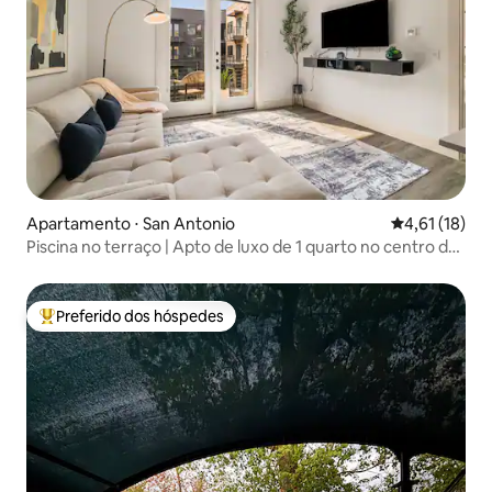
Apartamento ⋅ San Antonio
4,61 de uma a
4,61 (18)
Piscina no terraço | Apto de luxo de 1 quarto no centro da
cidade
Preferido dos hóspedes
Entre os melhores preferidos dos hóspedes