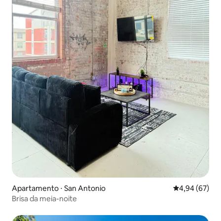
Apartamento ⋅ San Antonio
4,94 de uma a
4,94 (67)
Brisa da meia-noite