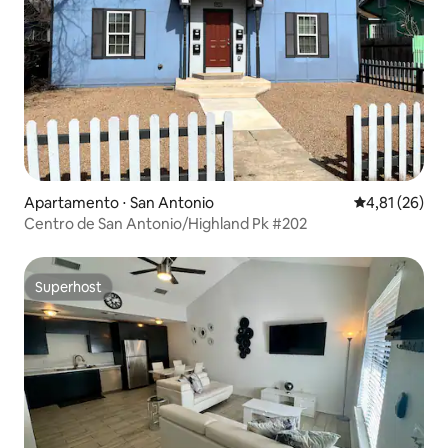
Apartamento ⋅ San Antonio
4,81 de uma a
4,81 (26)
Centro de San Antonio/Highland Pk #202
Superhost
Superhost