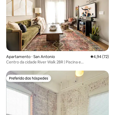
Apartamento ⋅ San Antonio
4,94 de uma a
4,94 (72)
Centro da cidade River Walk 2BR | Piscina e
estacionamento gratuito
Preferido dos hóspedes
Preferido dos hóspedes