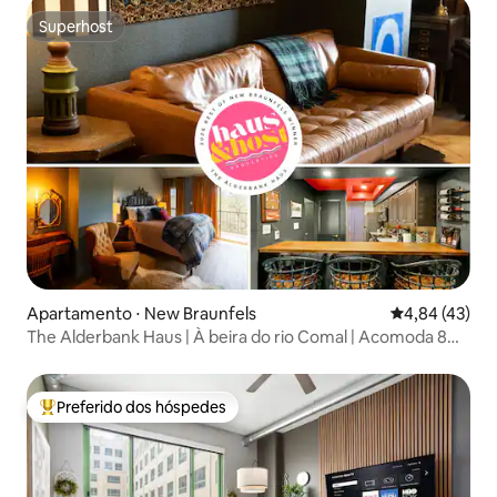
Superhost
Superhost
Apartamento ⋅ New Braunfels
4,84 de uma a
4,84 (43)
The Alderbank Haus | À beira do rio Comal | Acomoda 8
pessoas
Preferido dos hóspedes
Entre os melhores preferidos dos hóspedes