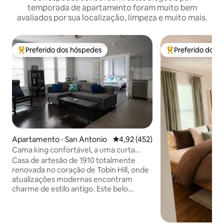
temporada de apartamento foram muito bem
avaliados por sua localização, limpeza e muito mais.
Preferido dos hóspedes
Preferido dos 
Entre os melhores preferidos dos hóspedes
Entre os melhore
Apartamento ⋅ San Antonio
4,92 de uma avaliação média de 
4,92 (452)
Cama king confortável, a uma curta
caminhada do Riverwalk e do Pearl
Casa de artesão de 1910 totalmente
renovada no coração de Tobin Hill, onde
atualizações modernas encontram
charme de estilo antigo. Este belo
apartamento no andar de cima tem uma
planta aberta, possui toneladas de luz
natural. Cozinha totalmente equipada.