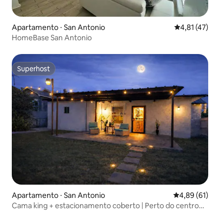
Apartamento ⋅ San Antonio
4,81 de uma a
4,81 (47)
HomeBase San Antonio
Superhost
Superhost
Apartamento ⋅ San Antonio
4,89 de uma a
4,89 (61)
Cama king + estacionamento coberto | Perto do centro
da cidade e SPURS