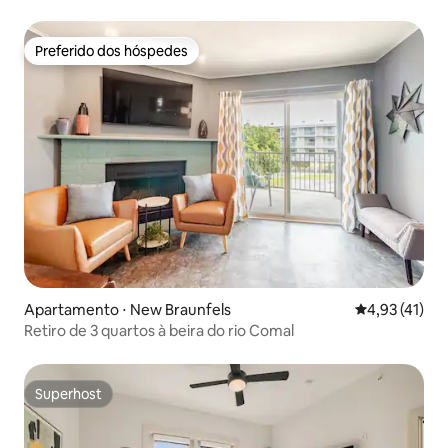
beira do rio Comal, perto do Chute
Preferido dos hóspedes
Preferido dos hóspedes
Apartamento ⋅ New Braunfels
4,93 de uma a
4,93 (41)
Retiro de 3 quartos à beira do rio Comal
Superhost
Superhost