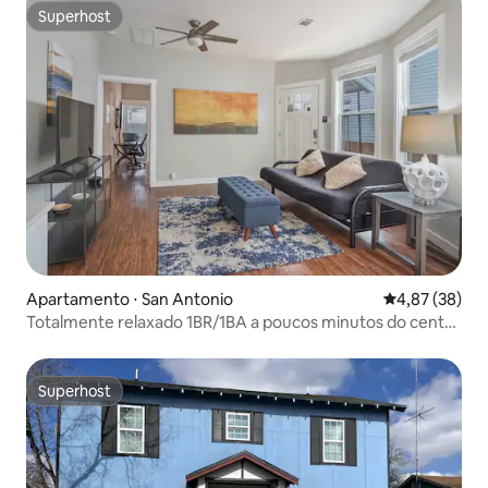
Superhost
Superhost
Apartamento ⋅ San Antonio
4,87 de uma a
4,87 (38)
Totalmente relaxado 1BR/1BA a poucos minutos do centro
da cidade
Superhost
Superhost