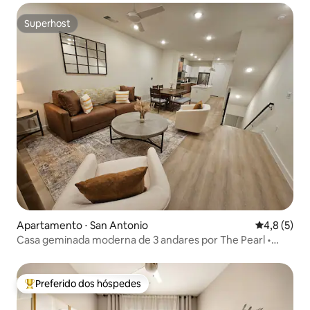
Superhost
Superhost
Apartamento ⋅ San Antonio
4,8 de uma 
4,8 (5)
Casa geminada moderna de 3 andares por The Pearl •
Garagem (1)
Preferido dos hóspedes
Entre os melhores preferidos dos hóspedes