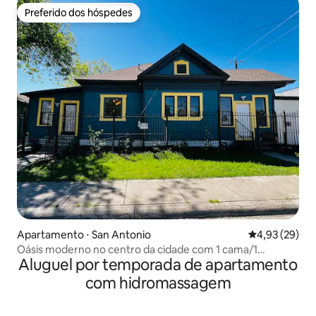
Preferido dos hóspedes
Preferido dos hóspedes
Apartamento ⋅ San Antonio
4,93 de uma a
4,93 (29)
Oásis moderno no centro da cidade com 1 cama/1
Aluguel por temporada de apartamento
banheiro
com hidromassagem