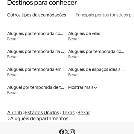
Destinos para conhecer
Outros tipos de acomodações
Principais pontos turísticos po
Aluguéis por temporada com suítes privativas
Aluguéis de vilas
Bexar
Bexar
Aluguéis por temporada na orla
Aluguéis por temporada com banheira de hidromassagem
Bexar
Bexar
Aluguéis por temporada em resorts
Aluguéis de espaços ideais para famílias
Bexar
Bexar
Aluguel por temporada de townhouses
Mostrar mais
Bexar
Airbnb
Estados Unidos
Texas
Bexar
Aluguéis de apartamentos