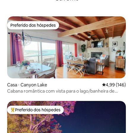
Preferido dos hóspedes
Preferido dos hóspedes
Casa ⋅ Canyon Lake
4,99 de uma av
4,99 (146)
Cabana romântica com vista para o lago/banheira de
hidromassagem privativa
Preferido dos hóspedes
Entre os melhores preferidos dos hóspedes