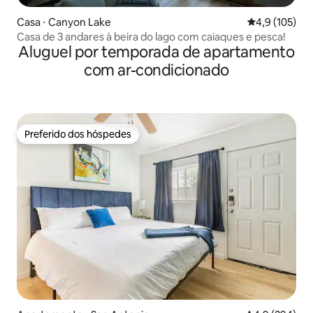
Casa ⋅ Canyon Lake
4,9 de uma av
4,9 (105)
Casa de 3 andares à beira do lago com caiaques e pesca!
Aluguel por temporada de apartamento
com ar-condicionado
Preferido dos hóspedes
Preferido dos hóspedes