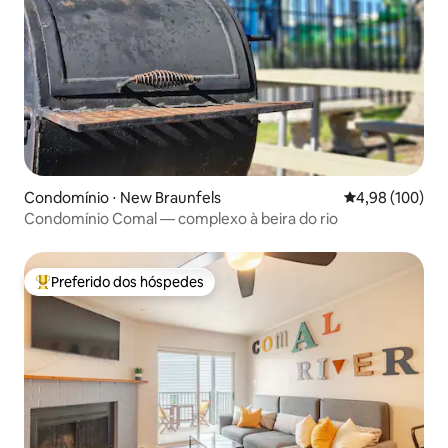
Condomínio ⋅ New Braunfels
4,98 de uma av
4,98 (100)
Condomínio Comal — complexo à beira do rio
Preferido dos hóspedes
Entre os melhores preferidos dos hóspedes