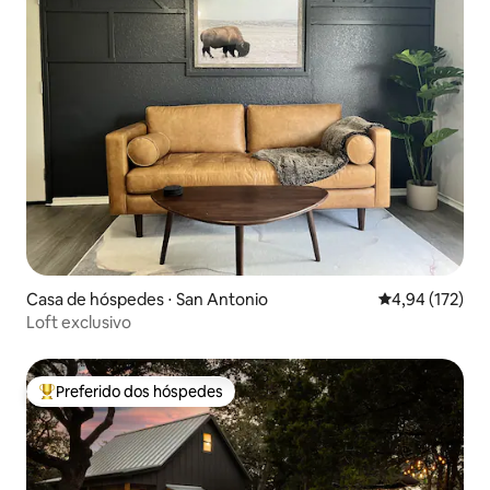
Casa de hóspedes ⋅ San Antonio
4,94 de uma av
4,94 (172)
Loft exclusivo
Preferido dos hóspedes
Entre os melhores preferidos dos hóspedes