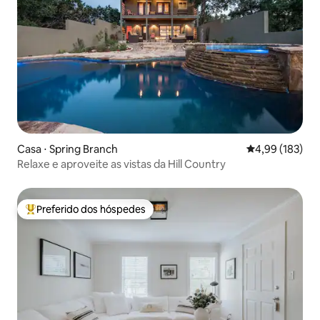
Casa ⋅ Spring Branch
4,99 de uma av
4,99 (183)
Relaxe e aproveite as vistas da Hill Country
Preferido dos hóspedes
Entre os melhores preferidos dos hóspedes