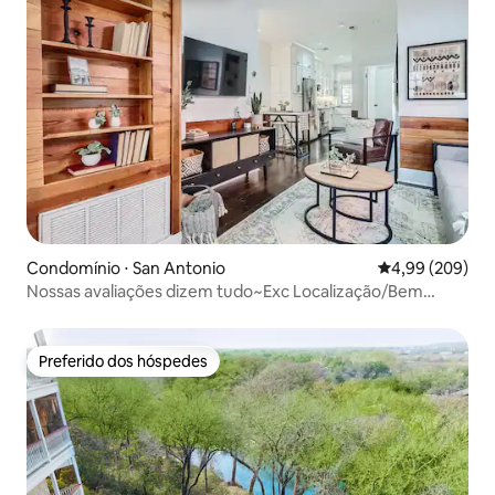
Condomínio ⋅ San Antonio
4,99 de uma ava
4,99 (209)
Nossas avaliações dizem tudo~Exc Localização/Bem
Designado
Preferido dos hóspedes
Preferido dos hóspedes