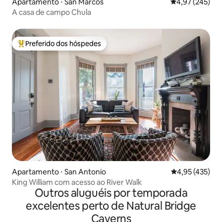
Apartamento ⋅ San Marcos
4,97 de uma av
4,97 (245)
A casa de campo Chula
Preferido dos hóspedes
Entre os melhores preferidos dos hóspedes
Apartamento ⋅ San Antonio
4,95 de uma av
4,95 (435)
King William com acesso ao River Walk
Outros aluguéis por temporada
excelentes perto de Natural Bridge
Caverns