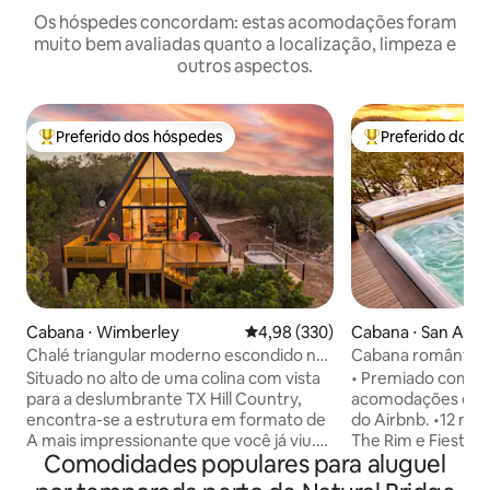
Os hóspedes concordam: estas acomodações foram
muito bem avaliadas quanto a localização, limpeza e
outros aspectos.
Preferido dos hóspedes
Preferido dos 
Entre os melhores preferidos dos hóspedes
Entre os melhore
Cabana ⋅ Wimberley
4,98 de uma avaliação média de 
4,98 (330)
Cabana ⋅ San Anto
Chalé triangular moderno escondido na
Cabana romântica
natureza **banheira de hidromassagem
banheira de hidro
Situado no alto de uma colina com vista
• Premiado com o 
e vista**
para a deslumbrante TX Hill Country,
acomodações e "F
encontra-se a estrutura em formato de
do Airbnb. •12 minutos para La Cantera,
A mais impressionante que você já viu.
The Rim e Fiesta Texas. 25 minutos para
Comodidades populares para aluguel
Com uma mistura de estilo de meados
Downtown/Riverw
do século e toques artísticos, este
(tráfego pendente) • Relaxe na banh