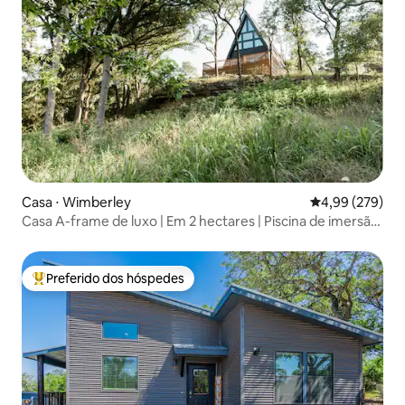
Casa ⋅ Wimberley
4,99 de uma ava
4,99 (279)
Casa A-frame de luxo | Em 2 hectares | Piscina de imersão
e lareira externa
Preferido dos hóspedes
Entre os melhores preferidos dos hóspedes