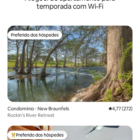
temporada com Wi-Fi
Preferido dos hóspedes
Preferido dos hóspedes
Condomínio ⋅ New Braunfels
4,77 de uma av
4,77 (272)
Rockin's River Retreat
Preferido dos hóspedes
Entre os melhores preferidos dos hóspedes