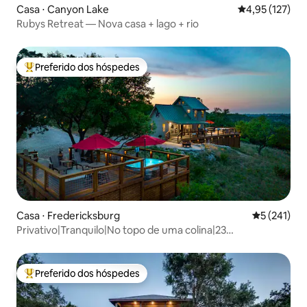
Casa ⋅ Canyon Lake
4,95 de uma av
4,95 (127)
Rubys Retreat — Nova casa + lago + rio
Preferido dos hóspedes
Entre os melhores preferidos dos hóspedes
Casa ⋅ Fredericksburg
5 de uma av
5 (241)
Privativo|Tranquilo|No topo de uma colina|23
hectares|Vida selvagem|Banheira de
hidromassagem|Piscina
Preferido dos hóspedes
Entre os melhores preferidos dos hóspedes