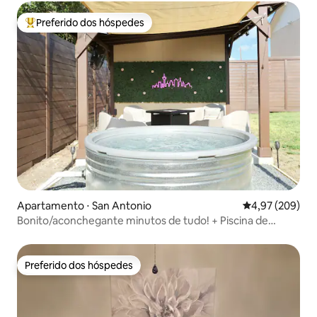
Preferido dos hóspedes
Entre os melhores preferidos dos hóspedes
Apartamento ⋅ San Antonio
4,97 de uma ava
4,97 (209)
Bonito/aconchegante minutos de tudo! + Piscina de
cowboy
Preferido dos hóspedes
Preferido dos hóspedes