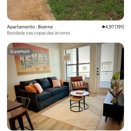
Apartamento ⋅ Boerne
4,97 de uma av
4,97 (191)
Bondade nas copas das árvores
Superhost
Superhost