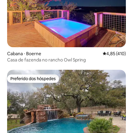
Cabana ⋅ Boerne
4,85 de uma av
4,85 (410)
Casa de fazenda no rancho Owl Spring
Preferido dos hóspedes
Preferido dos hóspedes