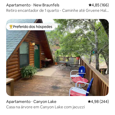
Apartamento ⋅ New Braunfels
4,85 de uma av
4,85 (166)
Retiro encantador de 1 quarto - Caminhe até Gruene Hall,
Upsca
Preferido dos hóspedes
Entre os melhores preferidos dos hóspedes
Apartamento ⋅ Canyon Lake
4,98 de uma ava
4,98 (244)
Casa na árvore em Canyon Lake com jacuzzi