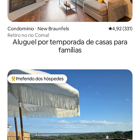
Condomínio ⋅ New Braunfels
4,92 de uma av
4,92 (331)
Retiro no rio Comal
Aluguel por temporada de casas para
famílias
Preferido dos hóspedes
Entre os melhores preferidos dos hóspedes