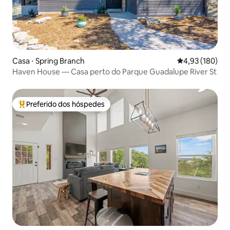
Casa ⋅ Spring Branch
4,93 de uma av
4,93 (180)
Haven House — Casa perto do Parque Guadalupe River St
Preferido dos hóspedes
Entre os melhores preferidos dos hóspedes