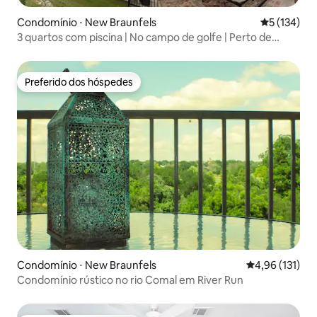
Condomínio ⋅ New Braunfels
5 de uma av
5 (134)
3 quartos com piscina | No campo de golfe | Perto de
tubing
Preferido dos hóspedes
Preferido dos hóspedes
Condomínio ⋅ New Braunfels
4,96 de uma av
4,96 (131)
Condomínio rústico no rio Comal em River Run