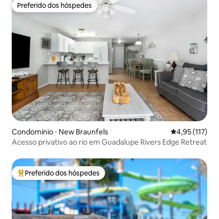
Preferido dos hóspedes
Preferido dos hóspedes
Condomínio ⋅ New Braunfels
4,95 de uma av
4,95 (117)
Acesso privativo ao rio em Guadalupe Rivers Edge Retreat
Preferido dos hóspedes
Entre os melhores preferidos dos hóspedes