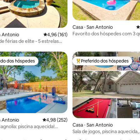
édia de 5, 165 avaliações
Casa ⋅ San Antonio
4
Favorito dos hóspedes com 3 qu
n Antonio
4,96 de uma avaliação média de 5, 161 avalia
4,96 (161)
Piscina | Animais de estimação 
e férias de elite - 5 estrelas
de Alamo
s)
rido dos hóspedes
Preferido dos hóspedes
 melhores preferidos dos hóspedes
Entre os melhores preferidos d
n Antonio
4,98 de uma avaliação média de 5, 252 avalia
4,98 (252)
Casa ⋅ San Antonio
agnolia: piscina aquecida!
édia de 5, 101 avaliações
Sala de jogos, piscina aquecida,
em família no centro da cidade!
propriedade de veteranos