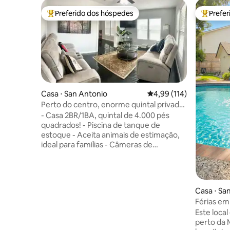
Preferido dos hóspedes
Prefe
Entre os melhores preferidos dos hóspedes
Entre os
Casa ⋅ San Antonio
4,99 de uma avaliação m
4,99 (114)
Perto do centro, enorme quintal privado
com piscina
- Casa 2BR/1BA, quintal de 4.000 pés
quadrados! - Piscina de tanque de
estoque - Aceita animais de estimação,
ideal para famílias - Câmeras de
segurança externas - Sofás reclináveis -
Geladeira com máquina de gelo/água
filtrada - A poucos minutos do centro da
cidade, Riverwalk, Alamodome, Frost
Casa ⋅ Sa
Center, Henry B. Gonzales Center,
Férias em
Missões históricas. - Check-in
center, S
Este loca
antecipado, check-out tardio quando
perto da 
disponível (basta me perguntar) - 16