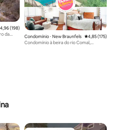
,96 de uma avaliação média de 5, 198 avaliações
4,96 (198)
ro da
ções
Condomínio ⋅ New Braunfels
4,85 de uma avaliação 
4,85 (175)
de
Condomínio à beira do rio Comal,
caminhe até o Bahn, 2b/2b
ina