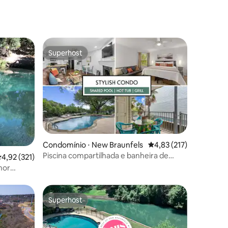
Superhost
Superhost
Condomínio ⋅ New Braunfels
4,83 de uma avaliação 
4,83 (217)
Piscina compartilhada e banheira de
ções
,92 de uma avaliação média de 5, 321 avaliações
4,92 (321)
hidromassagem | Caminhe até o centro
da cidade!
Superhost
Superhost