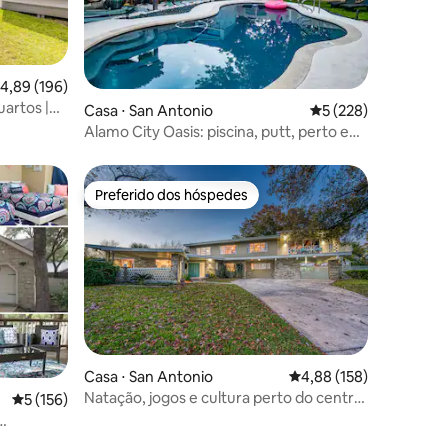
,89 de uma avaliação média de 5, 196 avaliações
4,89 (196)
artos |
ções
Casa ⋅ San Antonio
5 de uma avaliação 
5 (228)
OK | Perto
Alamo City Oasis: piscina, putt, perto e
conveniente
Preferido dos hóspedes
os hóspedes
Preferido dos hóspedes
Casa ⋅ San Antonio
4,88 de uma avaliação 
4,88 (158)
ções
Natação, jogos e cultura perto do centro
5 de uma avaliação média de 5, 156 avaliações
5 (156)
histórico!