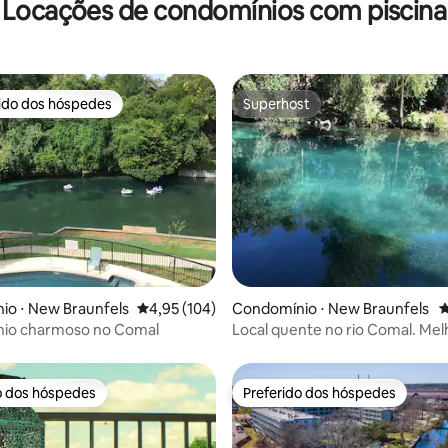
Locações de condomínios com piscina
rido dos hóspedes
Superhost
 melhores preferidos dos hóspedes
Superhost
édia de 5, 174 avaliações
io ⋅ New Braunfels
4,95 de uma avaliação média de 5, 104 avalia
4,95 (104)
Condomínio ⋅ New Braunfels
4
io charmoso no Comal
Local quente no rio Comal. Melhor
localização na cidade.
o dos hóspedes
Preferido dos hóspedes
o dos hóspedes
Preferido dos hóspedes