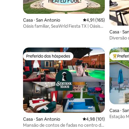
Casa ⋅ San Antonio
4,91 de uma avaliação m
4,91 (165)
Oásis familiar, SeaWrld Fiesta TX | Oásis
Bluebonnet
Casa ⋅ Sa
Diversão d
(desconto
Preferido dos hóspedes
Prefe
Preferido dos hóspedes
Entre os
Casa ⋅ Sa
Estação M
Casa ⋅ San Antonio
4,98 de uma avaliação m
4,98 (101)
Diversão 
Mansão de contos de fadas no centro da