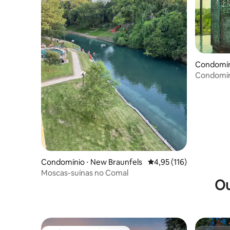
Condomín
Condomíni
River Run
Condomínio ⋅ New Braunfels
4,95 de uma avaliação m
4,95 (116)
Moscas-suínas no Comal
Ou