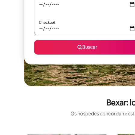
Checkout
Buscar
Bexar: 
Os hóspedes concordam: estas