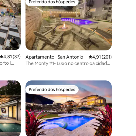
Preferido dos hóspedes
Preferido dos hóspedes
4,81 de uma avaliação média de 5, 37 avaliações
4,81 (37)
Apartamento ⋅ San Antonio
4,91 de uma avaliação 
4,91 (201)
orto |
The Monty #1- Luxo no centro da cidade,
ções
perto do Passeio do Rio
Preferido dos hóspedes
os hóspedes
Preferido dos hóspedes