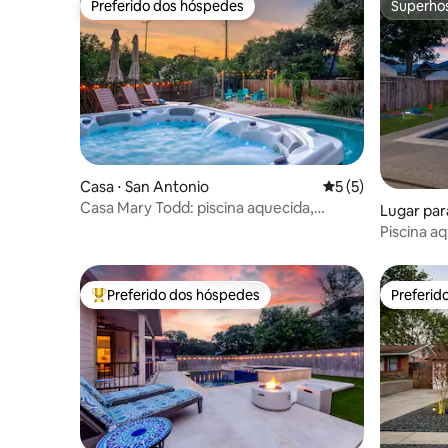
Preferido dos hóspedes
Superho
Preferido dos hóspedes
Superho
Casa ⋅ San Antonio
5 de uma avaliação
5 (5)
Casa Mary Todd: piscina aquecida,
Lugar para
banheira de hidromassagem e mesa de
o
Piscina a
sinuca
Mansion c
hidroma
Preferido dos hóspedes
Preferid
Entre os melhores preferidos dos hóspedes
Preferid