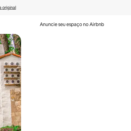
 original
Anuncie seu espaço no Airbnb
 deslizando o dedo na tela.