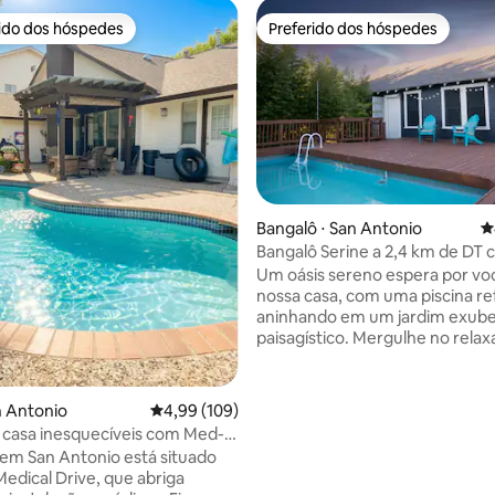
rido dos hóspedes
Preferido dos hóspedes
 melhores preferidos dos hóspedes
Preferido dos hóspedes
édia de 5, 114 avaliações
Bangalô ⋅ San Antonio
4
Bangalô Serine a 2,4 km de DT
piscina privativa
Um oásis sereno espera por v
nossa casa, com uma piscina r
aninhando em um jardim exube
paisagístico. Mergulhe no rel
enquanto aproveita o sol em
espreguiçadeiras confortáveis 
com um mergulho tranquilo de
n Antonio
4,99 de uma avaliação média de 5, 109 avalia
4,99 (109)
um dia de exploração. Perfeito
 casa inesquecíveis com Med-
famílias, casais ou viajantes soli
eaWorld,
l em San Antonio está situado
procuram uma escapada tranqu
Medical Drive, que abriga
refúgio à beira da piscina ofere