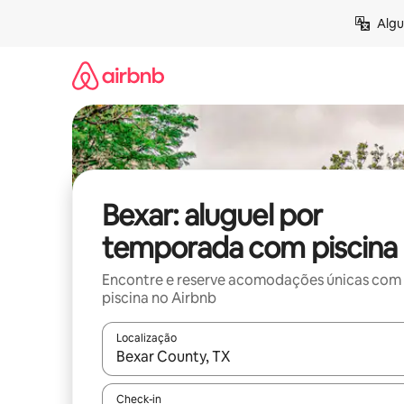
Pular
Algu
para
o
conteúdo
Bexar: aluguel por
temporada com piscina
Encontre e reserve acomodações únicas com
piscina no Airbnb
Localização
Quando os resultados estiverem disponíveis, expl
Check-in