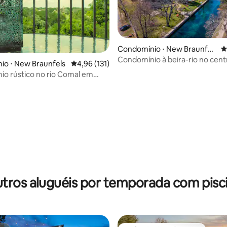
Condomínio ⋅ New Braunfel
4
s
Condomínio à beira-rio no cent
io ⋅ New Braunfels
4,96 de uma avaliação média de 5, 131 avalia
4,96 (131)
cidade com piscina e banheira 
o rústico no rio Comal em
hidromassagem
édia de 5, 116 avaliações
tros aluguéis por temporada com pisc