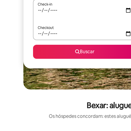
Check-in
Checkout
Buscar
Bexar: alugu
Os hóspedes concordam: estes aluguéis