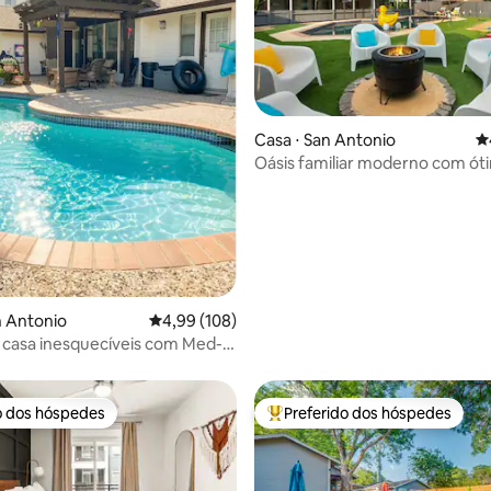
édia de 5, 165 avaliações
Casa ⋅ San Antonio
4
Oásis familiar moderno com ót
avaliações — piscina e minigolf
n Antonio
4,99 de uma avaliação média de 5, 108 avalia
4,99 (108)
 casa inesquecíveis com Med-
eaWorld,
o dos hóspedes
Preferido dos hóspedes
o dos hóspedes
Entre os melhores preferidos d