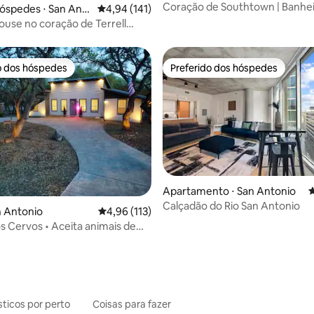
Coração de Southtown | Banhei
óspedes ⋅ San Ant
4,94 de uma avaliação média de 5, 141 avalia
4,94 (141)
hidromassagem | Rede | Cama k
ouse no coração de Terrell
TVs
o dos hóspedes
Preferido dos hóspedes
o dos hóspedes
Preferido dos hóspedes
Apartamento ⋅ San Antonio
4
édia de 5, 168 avaliações
Calçadão do Rio San Antonio
n Antonio
4,96 de uma avaliação média de 5, 113 avalia
4,96 (113)
s Cervos • Aceita animais de
o
sticos por perto
Coisas para fazer