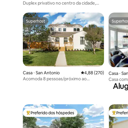
centro da
Duplex privativo no centro da cidade,
perto do aeroporto e de Quarry
Superhost
Superho
Superhost
Superho
Casa ⋅ San Antonio
4,88 de uma avaliação m
4,88 (270)
Casa ⋅ Sa
Acomoda 8 pessoas/próximo ao
Casa com 
Alug
aeroporto/centro/Alamo Heights
hidromas
mil
Preferido dos hóspedes
Prefe
Entre os melhores preferidos dos hóspedes
Entre os