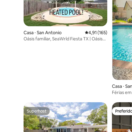
Casa ⋅ San Antonio
4,91 de uma avaliação m
4,91 (165)
Oásis familiar, SeaWrld Fiesta TX | Oásis
Bluebonnet
Casa ⋅ Sa
Férias em
center, S
Superhost
Preferid
Superhost
Preferid