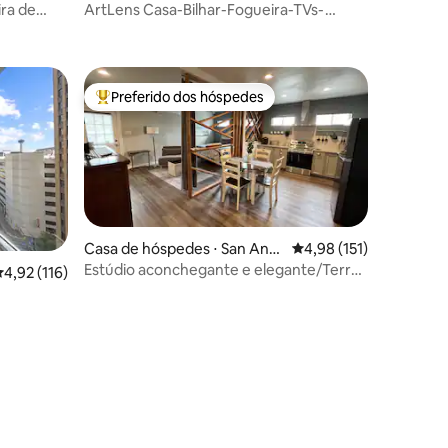
ra de
ArtLens Casa-Bilhar-Fogueira-TVs-
ções
ing size e
churrasco-Balanços-WD
Preferido dos hóspedes
Entre os melhores preferidos dos hóspedes
Casa de hóspedes ⋅ San Anto
4,98 de uma avaliação 
4,98 (151)
nio
Estúdio aconchegante e elegante/Terrell
,92 de uma avaliação média de 5, 116 avaliações
4,92 (116)
Hills
ções