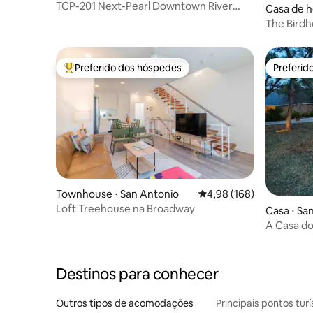
TCP-201 Next-Pearl Downtown River
Casa de h
Walk Animais de estimação UAU!
onio
The Birdh
Heights
Preferido dos hóspedes
Preferid
Entre os melhores preferidos dos hóspedes
Preferid
Townhouse ⋅ San Antonio
4,98 de uma avaliação m
4,98 (168)
Loft Treehouse na Broadway
Casa ⋅ Sa
A Casa do
estimaçã
Destinos para conhecer
Outros tipos de acomodações
Principais pontos turí