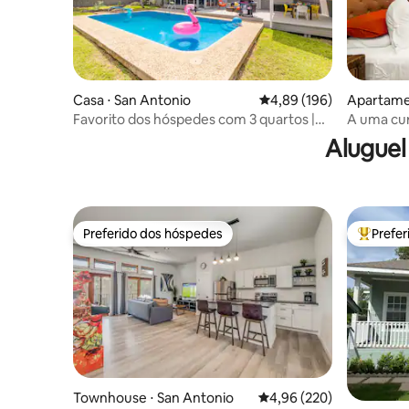
Casa ⋅ San Antonio
4,89 de uma avaliação m
4,89 (196)
Apartame
Favorito dos hóspedes com 3 quartos |
A uma cur
Piscina | Animais de estimação OK | Perto
| À beira 
Aluguel
de Alamo
Preferido dos hóspedes
Prefe
Preferido dos hóspedes
Entre os
Townhouse ⋅ San Antonio
4,96 de uma avaliação m
4,96 (220)