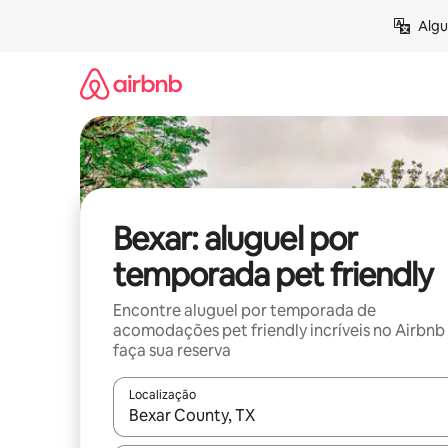
Pular
Algu
para
o
conteúdo
Bexar: aluguel por
temporada pet friendly
Encontre aluguel por temporada de
acomodações pet friendly incríveis no Airbnb
faça sua reserva
Localização
Quando os resultados estiverem disponíveis, expl