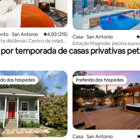
édia de 5, 196 avaliações
nto ⋅ San Antonio
4,93 de uma avaliação média de 5, 215 avalia
4,93 (215)
Casa ⋅ San Antonio
4
ta distância | Centro da cidade
Estação Magnolia: piscina aquec
do rio | Piscina | Academia
 por temporada de casas privativas pet 
Diversão em família no centro 
rido dos hóspedes
Preferido dos hóspedes
 melhores preferidos dos hóspedes
Preferido dos hóspedes
édia de 5, 220 avaliações
Casa ⋅ San Antonio
4