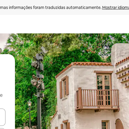
mas informações foram traduzidas automaticamente. 
Mostrar idioma
 e
ore-os usando as seta para cima e para baixo do teclado ou tocando e