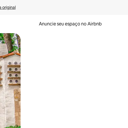
 original
Anuncie seu espaço no Airbnb
 deslizando o dedo na tela.