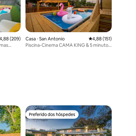
,88 de uma avaliação média de 5, 209 avaliações
4,88 (209)
Casa ⋅ San Antonio
4,88 de uma avaliação 
4,88 (151)
imas
Piscina-Cinema CAMA KING & 5 minutos
e
para Riverwalk
ções
Preferido dos hóspedes
os hóspedes
Preferido dos hóspedes