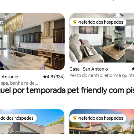
 cidade
estimação, Pearl!
st
Preferido dos hóspedes
st
Entre os melhores preferidos d
Casa ⋅ San Antonio
4
Perto do centro, enorme quinta
édia de 5, 270 avaliações
n Antonio
4,8 de uma avaliação média de 5, 334 avalia
4,8 (334)
com piscina
spa, banheira de
uel por temporada pet friendly com pi
sagem e chuveiros de US$ 30
rido dos hóspedes
Preferido dos hóspedes
 melhores preferidos dos hóspedes
Entre os melhores preferidos d