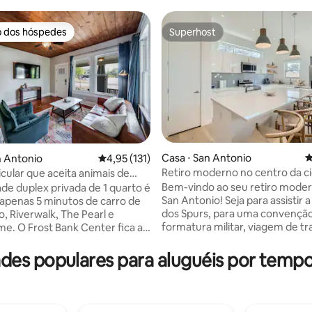
o dos hóspedes
Superhost
o dos hóspedes
Superhost
Casa ⋅ San Antonio
4
n Antonio
4,95 de uma avaliação média de 5, 131 avalia
4,95 (131)
Retiro moderno no centro da ci
icular que aceita animais de
édia de 5, 198 avaliações
Aceita animais de estimação |
 perto do centro de San
Bem-vindo ao seu retiro mode
ade duplex privada de 1 quarto é
6 pessoas
San Antonio! Seja para assistir a um jogo
a apenas 5 minutos de carro de
dos Spurs, para uma convenção
, Riverwalk, The Pearl e
formatura militar, viagem de tr
. O Frost Bank Center fica a
para uma escapadinha em famíli
 de carro. Além disso, a poucos
casa iluminada e confortável é 
e restaurantes da moda,
es populares para aluguéis por tempo
perfeito para relaxar. Localiza
s, parques e vida noturna. O
Downtown, você está a poucos
em cozinha completa e
das principais atrações de San 
 Acomoda 3 pessoas (1 quarto
📍Atrações nas proximidades 5
 + sofá-cama). Relaxe no