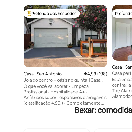
Preferido dos hóspedes
Preferid
Entre os melhores preferidos dos hóspedes
Preferid
Casa ⋅ Sa
Casa part
Casa ⋅ San Antonio
4,99 de uma avaliação m
4,99 (198)
estimação
Esta unid
Joia do centro + oásis no quintal [Casa
Antonio
central: 
Tranquila]
O que você vai adorar - Limpeza
The Alamo
Profissional - Hospitalidade A+ -
Alamodome
Anfitriões super responsivos e amigáveis
8 minutos
(classificação 4,99!) - Completamente
minutos d
Bexar: comodidad
renovado em 2023 - Cães são bem-
cervejaria
vindos ❤️ - 15 minutos a pé do Riverwalk
espaço t
(parte tranquila) - Localização central no
banheiro.
centro da cidade - Cozinha completa
privativo
com novos eletrodomésticos - Pátio