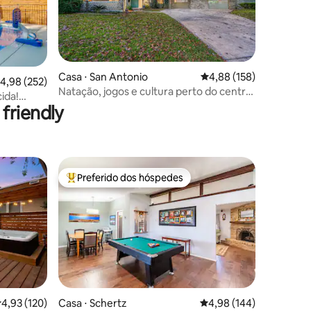
ções
Casa ⋅ San Antonio
4,88 de uma avaliação 
4,88 (158)
,98 de uma avaliação média de 5, 252 avaliações
4,98 (252)
Natação, jogos e cultura perto do centro
ida!
histórico!
friendly
da cidade!
Preferido dos hóspedes
Entre os melhores preferidos dos hóspedes
,93 de uma avaliação média de 5, 120 avaliações
4,93 (120)
Casa ⋅ Schertz
4,98 de uma avaliação 
4,98 (144)