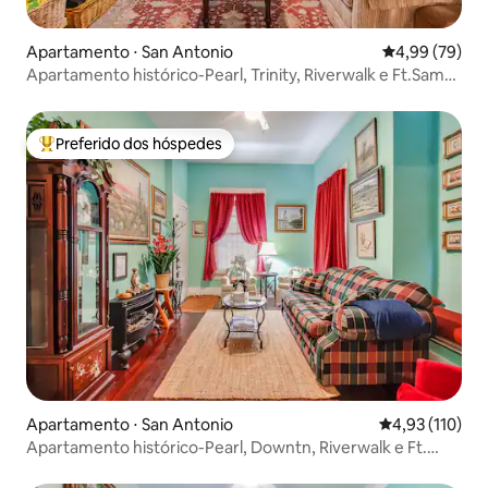
Apartamento ⋅ San Antonio
4,99 de uma a
4,99 (79)
Apartamento histórico-Pearl, Trinity, Riverwalk e Ft.Sam-
#2
Preferido dos hóspedes
Entre os melhores preferidos dos hóspedes
Apartamento ⋅ San Antonio
4,93 de uma av
4,93 (110)
Apartamento histórico-Pearl, Downtn, Riverwalk e Ft.
Sam-#3