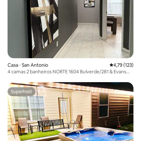
Casa ⋅ San Antonio
4,79 de uma av
4,79 (123)
4 camas 2 banheiros NORTE 1604 Bulverde/281 & Evans
CASA
Superhost
Superhost