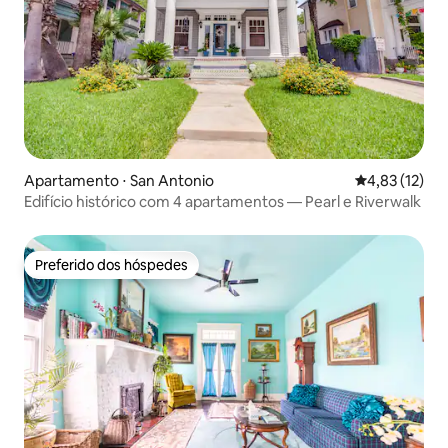
Apartamento ⋅ San Antonio
4,83 de uma a
4,83 (12)
Edifício histórico com 4 apartamentos — Pearl e Riverwalk
Preferido dos hóspedes
Preferido dos hóspedes