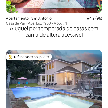
Apartamento ⋅ San Antonio
4,9 de uma a
4,9 (96)
Casa de Park Ave, Est. 1900 - Apto# 1
Aluguel por temporada de casas com
cama de altura acessível
Preferido dos hóspedes
Entre os melhores preferidos dos hóspedes