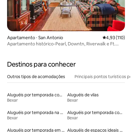
Apartamento ⋅ San Antonio
4,93 de uma av
4,93 (110)
Apartamento histórico-Pearl, Downtn, Riverwalk e Ft.
Sam-#3
Destinos para conhecer
Outros tipos de acomodações
Principais pontos turísticos po
Aluguéis por temporada com suítes privativas
Aluguéis de vilas
Bexar
Bexar
Aluguéis por temporada na orla
Aluguéis por temporada com banheira de hidromassagem
Bexar
Bexar
Aluguéis por temporada em resorts
Aluguéis de espaços ideais para famílias