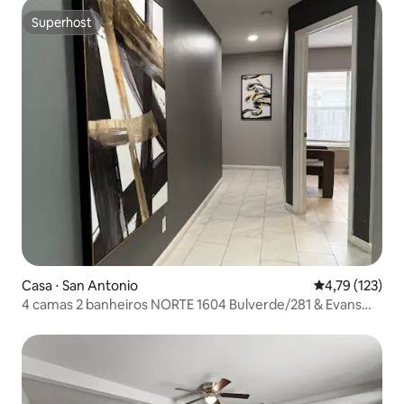
Superhost
Superhost
Casa ⋅ San Antonio
4,79 de uma av
4,79 (123)
4 camas 2 banheiros NORTE 1604 Bulverde/281 & Evans
CASA