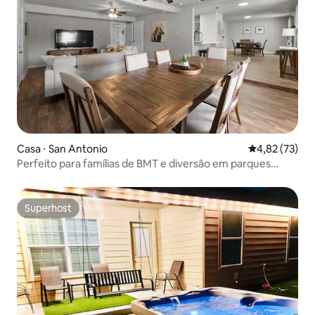
Casa ⋅ San Antonio
4,82 de uma a
4,82 (73)
Perfeito para famílias de BMT e diversão em parques
temáticos
Superhost
Superhost