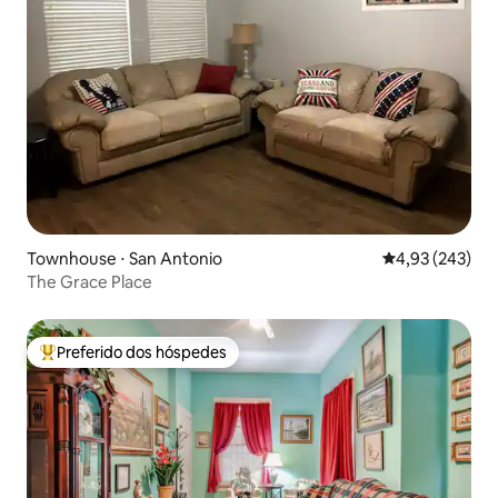
Townhouse ⋅ San Antonio
4,93 de uma av
4,93 (243)
The Grace Place
Preferido dos hóspedes
Entre os melhores preferidos dos hóspedes