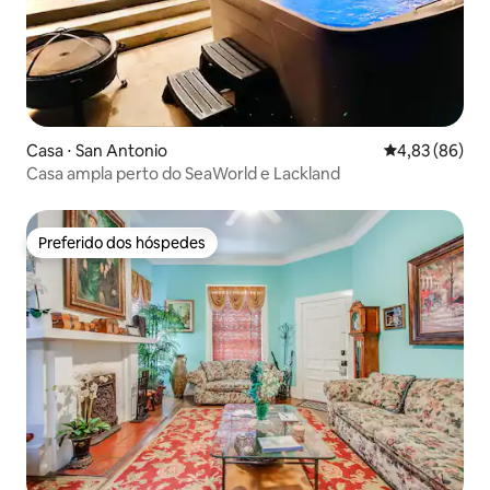
Casa ⋅ San Antonio
4,83 de uma a
4,83 (86)
Casa ampla perto do SeaWorld e Lackland
Preferido dos hóspedes
Preferido dos hóspedes