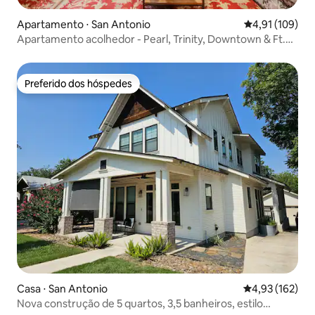
Apartamento ⋅ San Antonio
4,91 de uma av
4,91 (109)
Apartamento acolhedor - Pearl, Trinity, Downtown & Ft.
Sam-#4
Preferido dos hóspedes
Preferido dos hóspedes
Casa ⋅ San Antonio
4,93 de uma av
4,93 (162)
Nova construção de 5 quartos, 3,5 banheiros, estilo