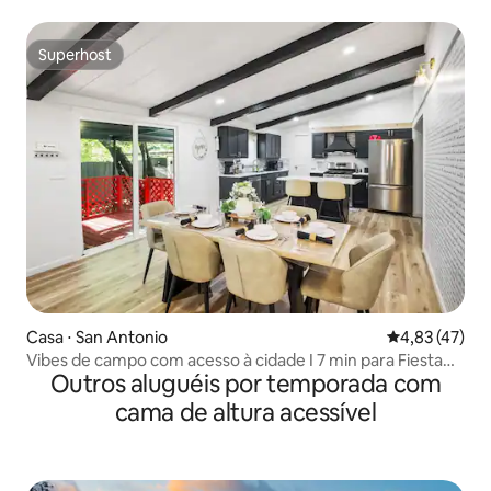
Superhost
Superhost
Casa ⋅ San Antonio
4,83 de uma a
4,83 (47)
Vibes de campo com acesso à cidade I 7 min para Fiesta
Outros aluguéis por temporada com
TX
cama de altura acessível