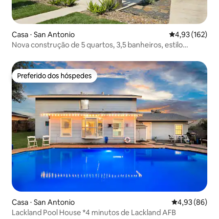
Casa ⋅ San Antonio
4,93 de uma av
4,93 (162)
Nova construção de 5 quartos, 3,5 banheiros, estilo
artesão
Preferido dos hóspedes
Preferido dos hóspedes
Casa ⋅ San Antonio
4,93 de uma a
4,93 (86)
Lackland Pool House *4 minutos de Lackland AFB