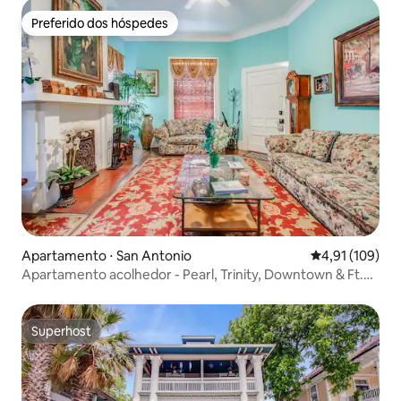
Preferido dos hóspedes
Preferido dos hóspedes
Apartamento ⋅ San Antonio
4,91 de uma av
4,91 (109)
Apartamento acolhedor - Pearl, Trinity, Downtown & Ft.
Sam-#4
Superhost
Superhost