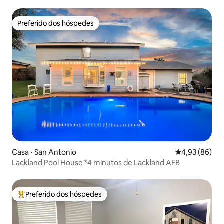
artesão
Preferido dos hóspedes
Preferido dos hóspedes
Casa ⋅ San Antonio
4,93 de uma a
4,93 (86)
Lackland Pool House *4 minutos de Lackland AFB
Preferido dos hóspedes
Entre os melhores preferidos dos hóspedes