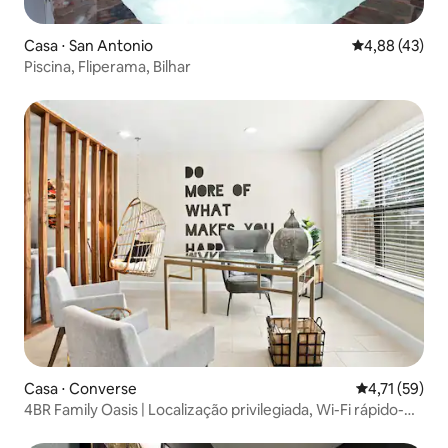
Casa ⋅ San Antonio
4,88 de uma a
4,88 (43)
Piscina, Fliperama, Bilhar
Casa ⋅ Converse
4,71 de uma a
4,71 (59)
4BR Family Oasis | Localização privilegiada, Wi-Fi rápido-
TCF