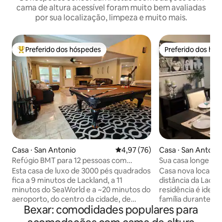
cama de altura acessível foram muito bem avaliadas
por sua localização, limpeza e muito mais.
Preferido dos hóspedes
Preferido dos hó
Entre os melhores preferidos dos hóspedes
Preferido dos hó
Casa ⋅ San Antonio
4,97 de uma avaliação média de
4,97 (76)
Casa ⋅ San Antoni
Refúgio BMT para 12 pessoas com
Sua casa longe de
piscina, churrasqueiras, jogos e cinema
BMT/Corp Rental
Esta casa de luxo de 3000 pés quadrados
Casa nova localiza
fica a 9 minutos de Lackland, a 11
distância da Lackl
minutos do SeaWorld e a ~20 minutos do
residência é ideal
aeroporto, do centro da cidade, de
família durante 
Bexar: comodidades populares para
restaurantes, de golfe, de compras e de
férias em família. 
todas as opções de entretenimento que
aconchegante de 3