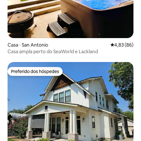
Casa ⋅ San Antonio
4,83 de uma a
4,83 (86)
Casa ampla perto do SeaWorld e Lackland
Preferido dos hóspedes
Preferido dos hóspedes