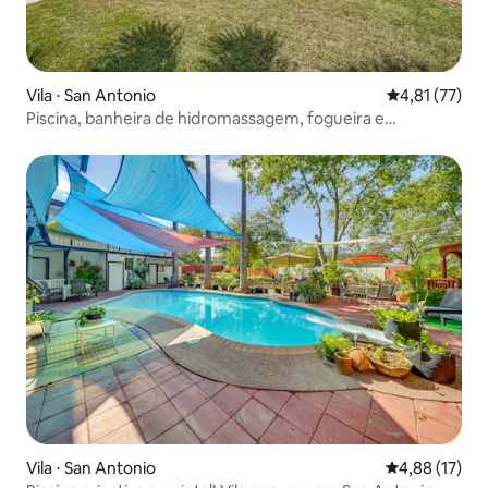
Vila ⋅ San Antonio
4,81 de uma a
4,81 (77)
Piscina, banheira de hidromassagem, fogueira e
caminhada à beira-mar
Vila ⋅ San Antonio
4,88 de uma a
4,88 (17)