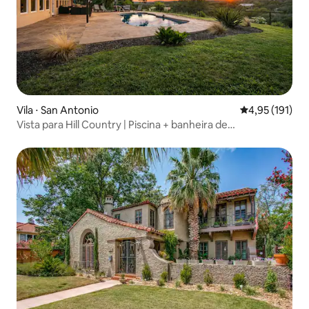
Vila ⋅ San Antonio
4,95 de uma av
4,95 (191)
Vista para Hill Country | Piscina + banheira de
hidromassagem | Acomoda 12