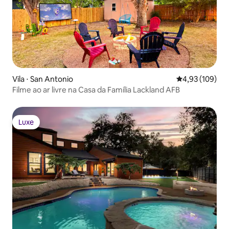
Vila ⋅ San Antonio
4,93 de uma av
4,93 (109)
Filme ao ar livre na Casa da Família Lackland AFB
Luxe
Luxe