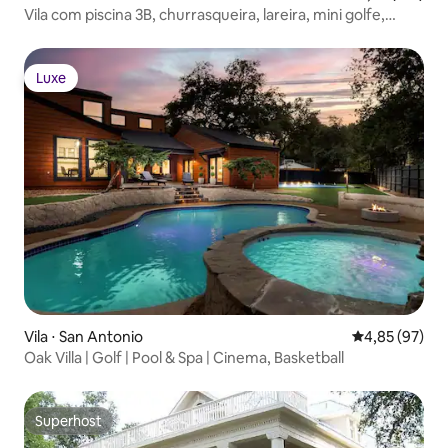
Vila com piscina 3B, churrasqueira, lareira, mini golfe,
jogos de quintal
Luxe
Luxe
Vila ⋅ San Antonio
4,85 de uma a
4,85 (97)
Oak Villa | Golf | Pool & Spa | Cinema, Basketball
Superhost
Superhost