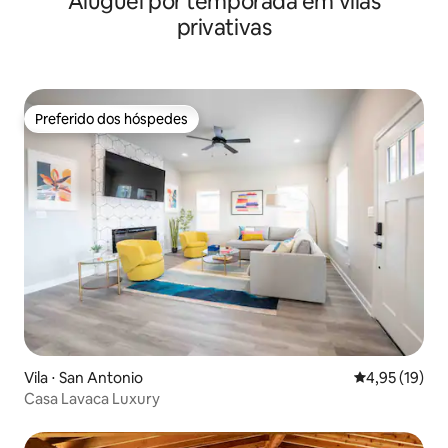
Aluguel por temporada em vilas
privativas
Preferido dos hóspedes
Preferido dos hóspedes
Vila ⋅ San Antonio
4,95 de uma a
4,95 (19)
Casa Lavaca Luxury