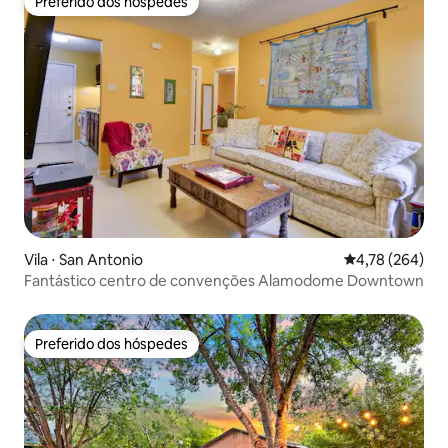
Preferido dos hóspedes
Preferido dos hóspedes
Vila ⋅ San Antonio
4,78 de uma av
4,78 (264)
Fantástico centro de convenções Alamodome Downtown
Preferido dos hóspedes
Preferido dos hóspedes