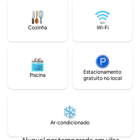
com colchões e r
novos, incluindo máquina de lavar e
qualidade Varanda
secar roupa. A Internet é
envolvente + deck
extremamente rápida, com a fibra AT&T,
cozinhar juntos Ja
com velocidades de 1 GIG. Tudo o que
Espaço flexível no
Cozinha
Wi-Fi
você precisa está ao seu alcance.
com banheiro com
STR-24-13500446
Estacionamento
Piscina
gratuito no local
Ar-condicionado