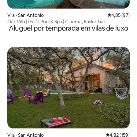
Vila ⋅ San Antonio
4,85 de uma a
4,85 (97)
Oak Villa | Golf | Pool & Spa | Cinema, Basketball
Aluguel por temporada em vilas de luxo
Vila ⋅ San Antonio
4,82 de uma av
4,82 (159)