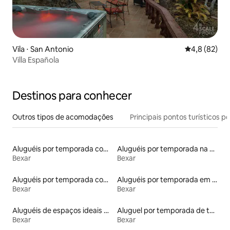
Vila ⋅ San Antonio
4,8 de uma a
4,8 (82)
Villa Española
Destinos para conhecer
Outros tipos de acomodações
Principais pontos turísticos po
Aluguéis por temporada com suítes privativas
Aluguéis por temporada na orla
Bexar
Bexar
Aluguéis por temporada com banheira de hidromassagem
Aluguéis por temporada em resorts
Bexar
Bexar
Aluguéis de espaços ideais para famílias
Aluguel por temporada de townhouses
Bexar
Bexar