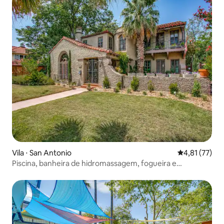
Vila ⋅ San Antonio
4,81 de uma a
4,81 (77)
Piscina, banheira de hidromassagem, fogueira e
caminhada à beira-mar