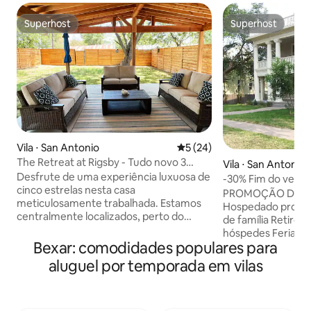
Superhost
Superhost
Superhost
Superhost
Vila ⋅ San Antonio
5 de uma avaliação média de
5 (24)
The Retreat at Rigsby - Tudo novo 3
Vila ⋅ San Antonio
quartos/2,5 banheiros
Desfrute de uma experiência luxuosa de
-30% Fim do verã
cinco estrelas nesta casa
histórica/Colchões
PROMOÇÃO DE FI
meticulosamente trabalhada. Estamos
Hospedado profis
centralmente localizados, perto do
de família Retiro
centro de San Antonio, do Riverwalk, do
hóspedes Feriados Spurs! V
Alamodome, do Pearl e muito mais. Esta
Bexar: comodidades populares para
de uma mansão on
casa dispõe de um incrível pátio com
possa ficar juntos
aluguel por temporada em vilas
cozinha ao ar livre, uma generosa suíte
adjacentes)? Nossa mansão de 3
master, um banheiro Jack e Jill que
andares tem vista
conecta os quartos adicionais, além de
DT! Características: Quartos grandes
um lavabo. Todos os aparelhos são