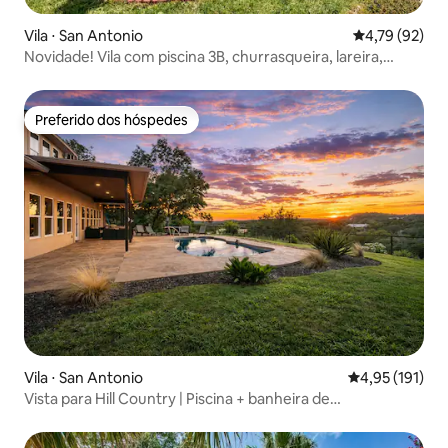
Vila ⋅ San Antonio
4,79 de uma a
4,79 (92)
Novidade! Vila com piscina 3B, churrasqueira, lareira,
minutos para o SeaWorld
Preferido dos hóspedes
Preferido dos hóspedes
Vila ⋅ San Antonio
4,95 de uma av
4,95 (191)
Vista para Hill Country | Piscina + banheira de
hidromassagem | Acomoda 12