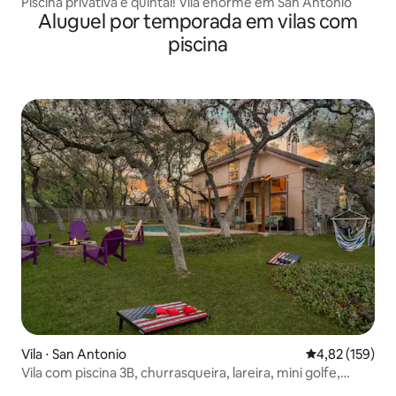
Piscina privativa e quintal! Vila enorme em San Antonio
Aluguel por temporada em vilas com
piscina
Vila ⋅ San Antonio
4,82 de uma av
4,82 (159)
Vila com piscina 3B, churrasqueira, lareira, mini golfe,
jogos de quintal