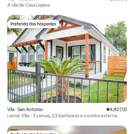
A vila de Casa Lejana
Preferido dos hóspedes
Preferido dos hóspedes
Vila ⋅ San Antonio
4,92 de uma a
4,92 (13)
Lamar Villa - 3 camas, 2,5 banheiros e cozinha externa