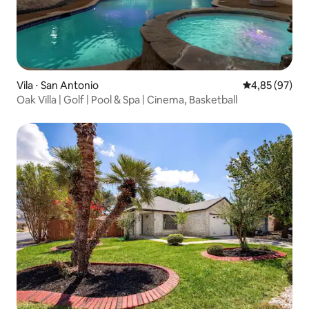
Vila ⋅ San Antonio
4,85 de uma a
4,85 (97)
Oak Villa | Golf | Pool & Spa | Cinema, Basketball