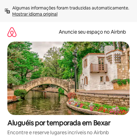
Pular
Algumas informações foram traduzidas automaticamente. 
para
Mostrar idioma original
o
conteúdo
Anuncie seu espaço no Airbnb
Aluguéis por temporada em Bexar
Encontre e reserve lugares incríveis no Airbnb