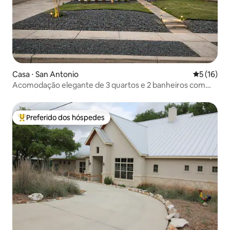
Casa ⋅ San Antonio
5 de uma a
5 (16)
Acomodação elegante de 3 quartos e 2 banheiros com
piscina e deck | Perto de tudo
Preferido dos hóspedes
Entre os melhores preferidos dos hóspedes