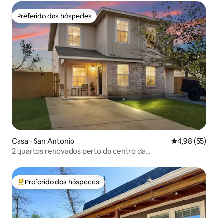
Preferido dos hóspedes
Preferido dos hóspedes
Casa ⋅ San Antonio
4,98 de uma a
4,98 (55)
2 quartos renovados perto do centro da
cidade/aeroporto/BAMC + animais de estimação
Preferido dos hóspedes
Entre os melhores preferidos dos hóspedes