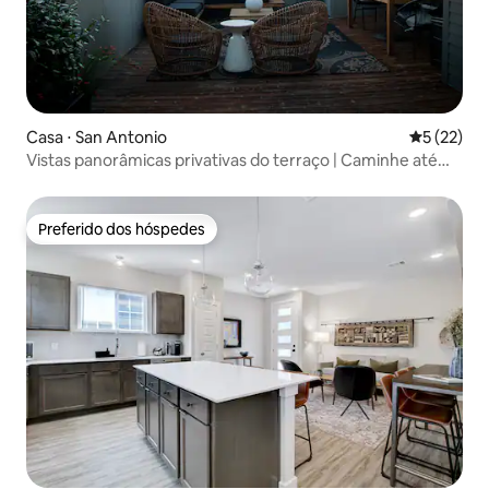
Casa ⋅ San Antonio
5 de uma a
5 (22)
Vistas panorâmicas privativas do terraço | Caminhe até
Pearl
Preferido dos hóspedes
Preferido dos hóspedes