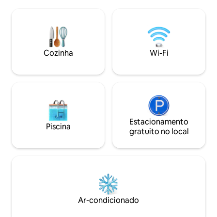
atrações. Esta casa é de
superior, relaxe j
propriedade/operada por moradores
na churrasqueira o
locais que vivem no bairro - nós
tranquilas do cam
pessoalmente garantimos uma estadia
coberto. A apenas
de qualidade para nossos hóspedes. The
de San Antonio e 
Alamo/Riverwalk/Downtown - 2,7 milhas
Cozinha
Wi-Fi
Vernia, é um refú
Alamodome - 1,2 milhas Frost Bank Ctr /
nenhum outro.
Freeman Col - 2,7 milhas Ft Sam - 5,1
quilômetros Lackland AFB - 18,8
quilômetros
Estacionamento
Piscina
gratuito no local
Ar-condicionado