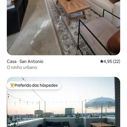
Casa ⋅ San Antonio
4,95 de uma a
4,95 (22)
O ninho urbano
Preferido dos hóspedes
Entre os melhores preferidos dos hóspedes