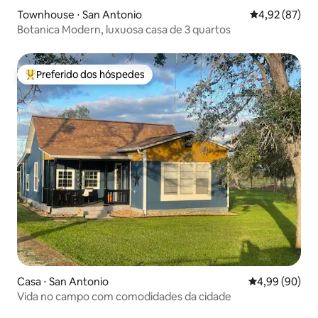
Townhouse ⋅ San Antonio
4,92 de uma a
4,92 (87)
Botanica Modern, luxuosa casa de 3 quartos
Preferido dos hóspedes
Entre os melhores preferidos dos hóspedes
Casa ⋅ San Antonio
4,99 de uma av
4,99 (90)
Vida no campo com comodidades da cidade