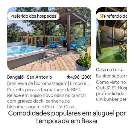
Preferido dos hóspedes
Preferido dos 
Preferido dos hóspedes
Entre os melhore
Casa na terra ⋅ Ad
Bunker subterrân
Bangalô ⋅ San Antonio
4,96 de uma avaliação média de 5
4,96 (200)
HGTV
Como visto no HG
[Banheira de hidromassagem] Limpo e
Club S1 E1. Hospe
aconchegante, perto de Ft Sam
Perfeito para as formaturas da BMT.
profundidade em 
Relaxe em nosso novo oásis no quintal
um bunker perto d
com grande deck, banheira de
Projetada como u
hidromassagem e Roku TV. Casa
estilo fliperama,
Comodidades populares em aluguel por
charmosa dos anos 50 em estilo
oferece jogos clás
Craftsman com quintal fechado +
temporada em Bexar
estar aconchegant
estacionamento, perto do centro da
para dormir e um
cidade, bases militares e fácil acesso a
para refeições prá