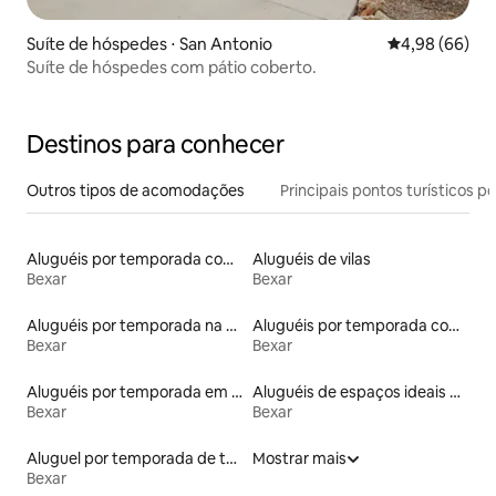
Suíte de hóspedes ⋅ San Antonio
4,98 de uma av
4,98 (66)
Suíte de hóspedes com pátio coberto.
Destinos para conhecer
Outros tipos de acomodações
Principais pontos turísticos po
Aluguéis por temporada com suítes privativas
Aluguéis de vilas
Bexar
Bexar
Aluguéis por temporada na orla
Aluguéis por temporada com banheira de hidromassagem
Bexar
Bexar
Aluguéis por temporada em resorts
Aluguéis de espaços ideais para famílias
Bexar
Bexar
Aluguel por temporada de townhouses
Mostrar mais
Bexar