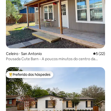
Celeiro ⋅ San Antonio
5 de uma a
5 (22)
Pousada Cute Barn - A poucos minutos do centro da
cidade
Preferido dos hóspedes
Entre os melhores preferidos dos hóspedes