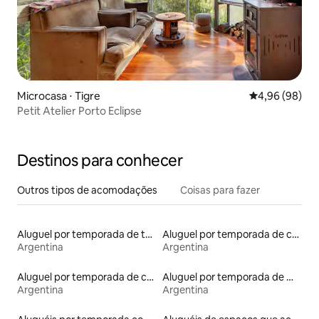
Microcasa ⋅ Tigre
4,96 de uma av
4,96 (98)
Petit Atelier Porto Eclipse
Destinos para conhecer
Outros tipos de acomodações
Coisas para fazer
Aluguel por temporada de townhouses
Aluguel por temporada de casas de veraneio
Argentina
Argentina
Aluguel por temporada de casas na árvore
Aluguel por temporada de microcasas
Argentina
Argentina