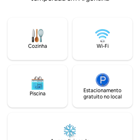
ideal para entret
Colônia Suíça: 5 km - Distância até o
sala de lama e uma
mirante: 3 km - Distância da Península de
sala de estar, jan
San Pedro: 4 km - Distância até Cerro
gourmet. Quatro q
Catedral: 20 km Se você não tem
incluindo dois quar
transporte próprio, há transporte
banheiros. Quatro
público de passageiros a 20 minutos a pé
sala de estar com co
da casa e um aluguel de bicicletas a 20
casa de montanha
Cozinha
Wi-Fi
minutos a pé. Cada quarto privativo
exclusiva pode ho
inclui: . Cama de casal (180*200) TV LCD .
WI-FI . Banheiro privativo com vista para
a lagoa Eu falo espanhol, inglês e
português (idioma nativo). Fique à
vontade para entrar em contato
conosco caso tenha dúvidas antes de
fazer sua reserva! Não vejo a hora de
Estacionamento
Piscina
receber você em Bariloche!
gratuito no local