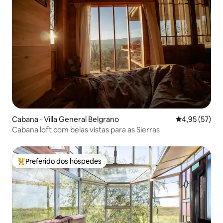
Cabana ⋅ Villa General Belgrano
4,95 de uma a
4,95 (57)
Cabana loft com belas vistas para as Sierras
Preferido dos hóspedes
Entre os melhores preferidos dos hóspedes