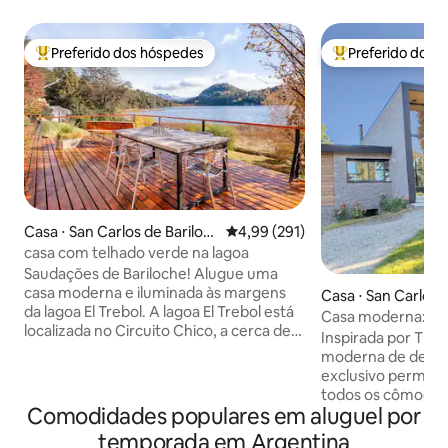
Preferido dos hóspedes
Preferido dos 
Entre os melhores preferidos dos hóspedes
Entre os melhore
Casa ⋅ San Carlos de Bariloc
4,99 de uma avaliação média de 
4,99 (291)
he
casa com telhado verde na lagoa
Saudações de Bariloche! Alugue uma
casa moderna e iluminada às margens
Casa ⋅ San Carlos 
da lagoa El Trebol. A lagoa El Trebol está
Casa moderna: gol
localizada no Circuito Chico, a cerca de
resort de esqui Ca
Inspirada por The 
30 minutos de carro do centro de
moderna de design
Bariloche. Quando encontrado no
exclusivo permite 
Circuito Chico, você está a poucos km
todos os cômodos
de lugares de incrível beleza: - Distância
Comodidades populares em aluguel por
localizada no Are
do Cerro Campanario (a sétima melhor
perto do portão d
temporada em Argentina
vista do mundo!): 2 km - Distância da