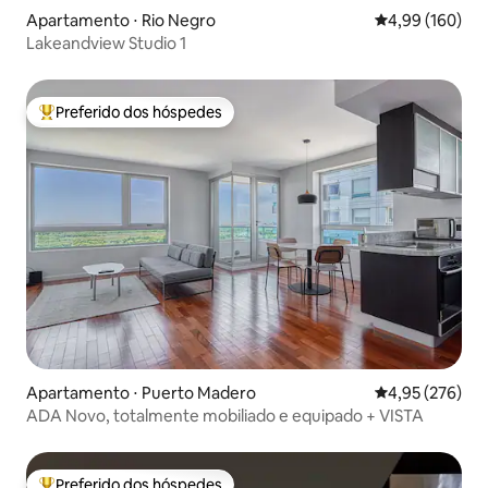
Apartamento ⋅ Ri­o Negro
4,99 de uma av
4,99 (160)
Lakeandview Studio 1
Preferido dos hóspedes
Entre os melhores preferidos dos hóspedes
Apartamento ⋅ Puerto Madero
4,95 de uma av
4,95 (276)
ADA Novo, totalmente mobiliado e equipado + VISTA
Preferido dos hóspedes