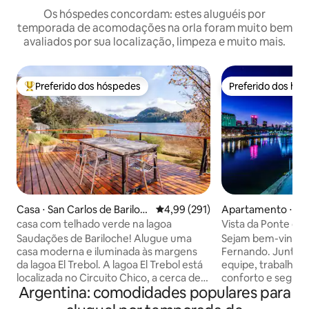
Os hóspedes concordam: estes aluguéis por
temporada de acomodações na orla foram muito bem
avaliados por sua localização, limpeza e muito mais.
Preferido dos hóspedes
Preferido dos hó
Entre os melhores preferidos dos hóspedes
Preferido dos hó
Casa ⋅ San Carlos de Bariloc
4,99 de uma avaliação média de 
4,99 (291)
Apartamento ⋅ Bu
he
s
casa com telhado verde na lagoa
Vista da Ponte da 
Apartamento Fami
Saudações de Bariloche! Alugue uma
Sejam bem-vindos
casa moderna e iluminada às margens
Fernando. Junta
da lagoa El Trebol. A lagoa El Trebol está
equipe, trabalham
localizada no Circuito Chico, a cerca de
conforto e segurança. 
Argentina: comodidades populares para
30 minutos de carro do centro de
apartamentos est
Bariloche. Quando encontrado no
equipados (roupas