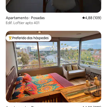
Apartamento ⋅ Posadas
4,88 de uma av
4,88 (109)
Edif. Loftier apto 401
Preferido dos hóspedes
Entre os melhores preferidos dos hóspedes