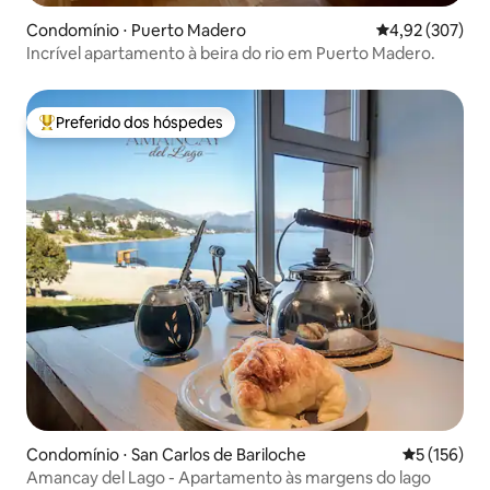
Condomínio ⋅ Puerto Madero
4,92 de uma av
4,92 (307)
Incrível apartamento à beira do rio em Puerto Madero.
Preferido dos hóspedes
Entre os melhores preferidos dos hóspedes
Condomínio ⋅ San Carlos de Bariloche
5 de uma av
5 (156)
Amancay del Lago - Apartamento às margens do lago