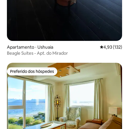
Apartamento ⋅ Ushuaia
4,93 de uma av
4,93 (132)
Beagle Suites - Apt. do Mirador
Preferido dos hóspedes
Preferido dos hóspedes