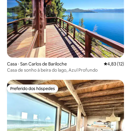
Casa ⋅ San Carlos de Bariloche
4,83 de uma a
4,83 (12)
Casa de sonho à beira do lago, Azul Profundo
Preferido dos hóspedes
Preferido dos hóspedes