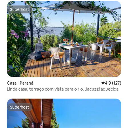
Superhost
Superhost
Casa ⋅ Paraná
4,9 de uma av
4,9 (127)
Linda casa, terraço com vista para o rio. Jacuzzi aquecida
Superhost
Superhost