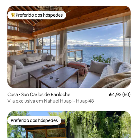
Preferido dos hóspedes
Entre os melhores preferidos dos hóspedes
Casa ⋅ San Carlos de Bariloche
4,92 de uma a
4,92 (50)
Vila exclusiva em Nahuel Huapi - Huapi48
Preferido dos hóspedes
Preferido dos hóspedes