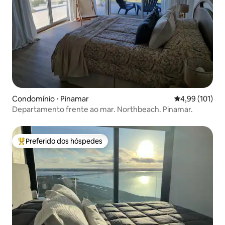
Condomínio ⋅ Pinamar
4,99 de uma av
4,99 (101)
Departamento frente ao mar. Northbeach. Pinamar.
Preferido dos hóspedes
Entre os melhores preferidos dos hóspedes