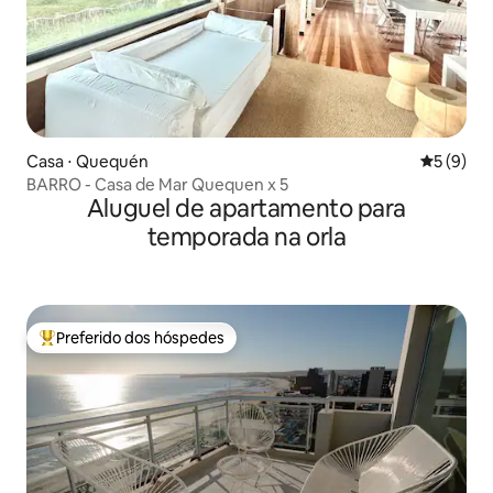
Casa ⋅ Quequén
5 de uma 
5 (9)
BARRO - Casa de Mar Quequen x 5
Aluguel de apartamento para
temporada na orla
Preferido dos hóspedes
Entre os melhores preferidos dos hóspedes