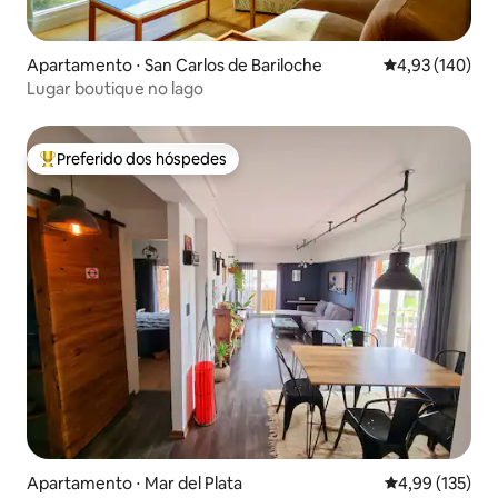
Apartamento ⋅ San Carlos de Bariloche
4,93 de uma av
4,93 (140)
Lugar boutique no lago
Preferido dos hóspedes
Entre os melhores preferidos dos hóspedes
Apartamento ⋅ Mar del Plata
4,99 de uma av
4,99 (135)