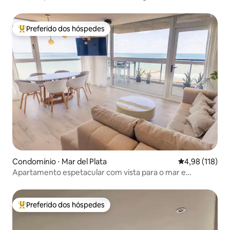
Cucú
Preferido dos hóspedes
Entre os melhores preferidos dos hóspedes
Condomínio ⋅ Mar del Plata
4,98 de uma av
4,98 (118)
Apartamento espetacular com vista para o mar e
comodidades
Preferido dos hóspedes
Entre os melhores preferidos dos hóspedes