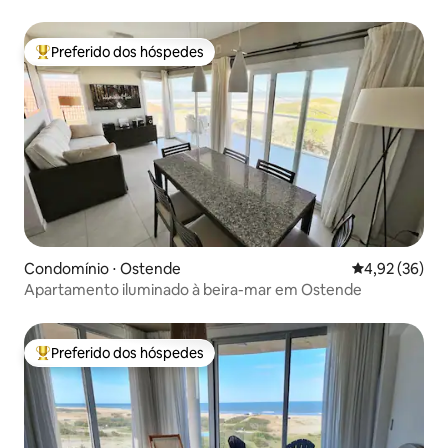
Preferido dos hóspedes
Entre os melhores preferidos dos hóspedes
Condomínio ⋅ Ostende
4,92 de uma a
4,92 (36)
Apartamento iluminado à beira-mar em Ostende
Preferido dos hóspedes
Entre os melhores preferidos dos hóspedes