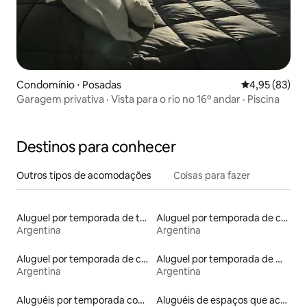
Condomínio ⋅ Posadas
4,95 de uma a
4,95 (83)
Garagem privativa · Vista para o rio no 16º andar · Piscina
Destinos para conhecer
Outros tipos de acomodações
Coisas para fazer
Aluguel por temporada de townhouses
Aluguel por temporada de casas de veraneio
Argentina
Argentina
Aluguel por temporada de casas na árvore
Aluguel por temporada de microcasas
Argentina
Argentina
Aluguéis por temporada com banheira de hidromassagem
Aluguéis de espaços que aceitam animais de estimação