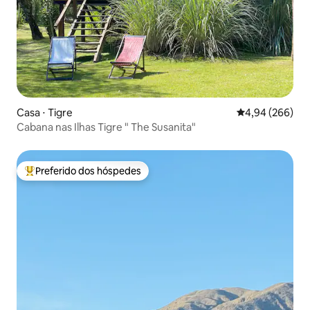
Casa ⋅ Tigre
4,94 de uma ava
4,94 (266)
Cabana nas Ilhas Tigre " The Susanita"
Preferido dos hóspedes
Entre os melhores preferidos dos hóspedes