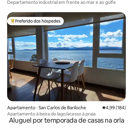
Departamento industrial em frente ao mar e ao golfe
Preferido dos hóspedes
Entre os melhores preferidos dos hóspedes
Apartamento ⋅ San Carlos de Bariloche
4,99 de uma av
4,99 (184)
Apartamento à beira do lago/acesso à praia
Aluguel por temporada de casas na orla