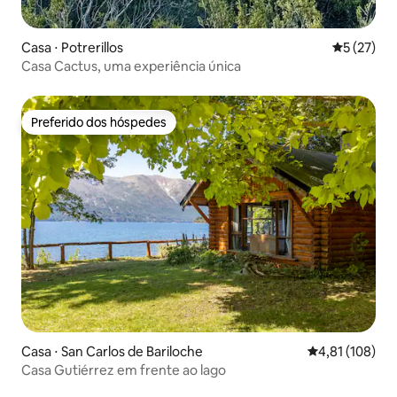
Casa ⋅ Potrerillos
5 de uma a
5 (27)
Casa Cactus, uma experiência única
Preferido dos hóspedes
Preferido dos hóspedes
Casa ⋅ San Carlos de Bariloche
4,81 de uma av
4,81 (108)
Casa Gutiérrez em frente ao lago