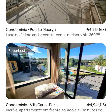
Condomínio ⋅ Puerto Madryn
4,95 de uma av
4,95 (168)
Luxo no último andar central com a melhor vista 360º!!!
Superhost
Superhost
Condomínio ⋅ Villa Carlos Paz
4,94 de uma av
4,94 (115)
Incrível apartamento em frente ao lago e a 3 minutos do