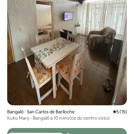
Bangalô ⋅ San Carlos de Bariloche
5 de uma a
5 (15)
Kuku Mary - Bangalô a 10 minutos do centro cívico