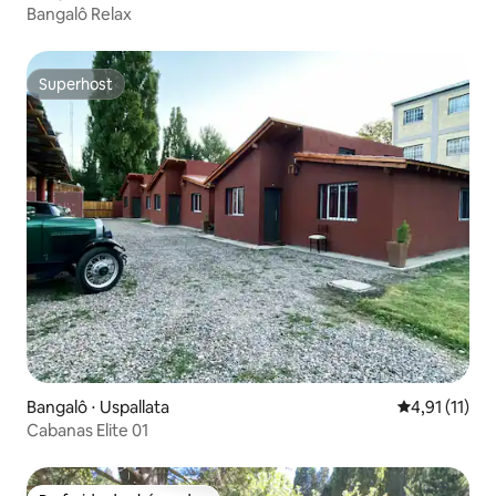
Bangalô Relax
Superhost
Superhost
Bangalô ⋅ Uspallata
4,91 de uma a
4,91 (11)
Cabanas Elite 01