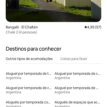
Bangalô ⋅ El Chaltén
4,95 de uma a
4,95 (57)
Chalé 2 (4 pessoas)
Destinos para conhecer
Outros tipos de acomodações
Coisas para fazer
Aluguel por temporada de townhouses
Aluguel por temporada de casas de veraneio
Argentina
Argentina
Aluguel por temporada de casas na árvore
Aluguel por temporada de microcasas
Argentina
Argentina
Aluguéis por temporada com banheira de hidromassagem
Aluguéis de espaços que aceitam animais de estimação
Argentina
Argentina