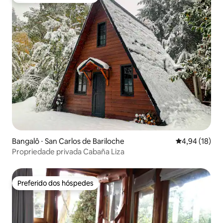
Preferido dos hóspedes
Bangalô ⋅ San Carlos de Bariloche
4,94 de uma a
4,94 (18)
Propriedade privada Cabaña Liza
Preferido dos hóspedes
Preferido dos hóspedes