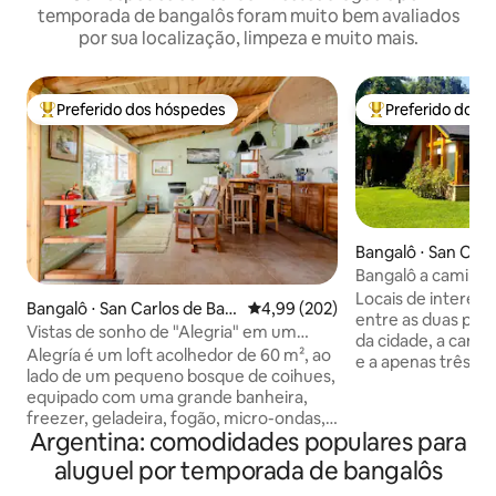
temporada de bangalôs foram muito bem avaliados
por sua localização, limpeza e muito mais.
Preferido dos hóspedes
Preferido dos 
Entre os melhores preferidos dos hóspedes
Entre os melhore
Bangalô ⋅ San Carlo
che
Bangalô a caminho
Locais de interesse
Bangalô ⋅ San Carlos de Baril
4,99 de uma avaliação média de 
4,99 (202)
entre as duas prin
oche- Península de San Ped
Vistas de sonho de "Alegria" em um
da cidade, a cami
ro
lugar para se apaixonar
Alegría é um loft acolhedor de 60 m², ao
e a apenas três qu
lado de um pequeno bosque de coihues,
Nahuel Huapi. Vai
equipado com uma grande banheira,
porque é um ambi
freezer, geladeira, fogão, micro-ondas,
aconchegante, com
Argentina: comodidades populares para
bar confortável, sala de estar com vista
Possui um grande 
para o lago e um quarto aconchegante
aluguel por temporada de bangalôs
estacionamento d
com cama king-size e TV de tela grande.
para armazenar o v