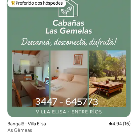
Preferido dos hóspedes
Entre os melhores preferidos dos hóspedes
Bangalô ⋅ Villa Elisa
4,94 de uma a
4,94 (16)
As Gêmeas