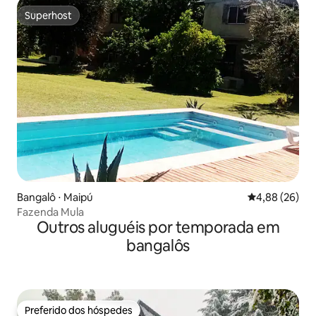
Superhost
Superhost
Bangalô ⋅ Maipú
4,88 de uma a
4,88 (26)
Fazenda Mula
Outros aluguéis por temporada em
bangalôs
Preferido dos hóspedes