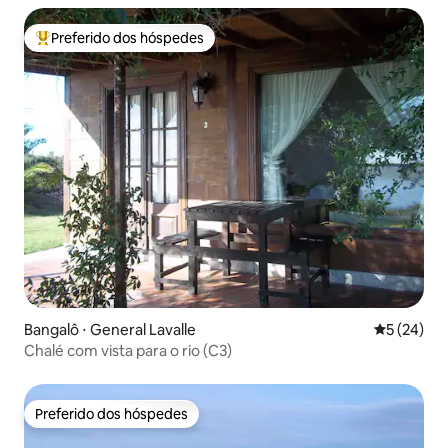
Preferido dos hóspedes
Entre os melhores preferidos dos hóspedes
Bangalô ⋅ General Lavalle
5 de uma a
5 (24)
Chalé com vista para o rio (C3)
Preferido dos hóspedes
Preferido dos hóspedes