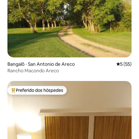
Bangalô ⋅ San Antonio de Areco
5 de uma a
5 (55)
Rancho Macondo Areco
Preferido dos hóspedes
Entre os melhores preferidos dos hóspedes