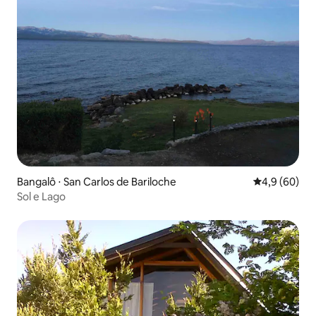
Bangalô ⋅ San Carlos de Bariloche
4,9 de uma a
4,9 (60)
Sol e Lago