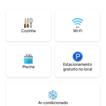
Tem uma bela varanda natural com vista
hóspede é do seu prop
para o lago. Para um bebê de até 10
acomodação é apen
meses de idade, limitamos a sala a 2
famílias (com cria
poltronas e adicionamos um berço. Para
estimação não são
os meses de janeiro e fevereiro,
agradeceríamos tentar estadias mínimas
de 7 dias. Nosso terreno de 2 hectares
Cozinha
Wi-Fi
está localizado no coração das grandes
paisagens e belezas naturais da região,
mas as distâncias significativas entre elas
sugerem ter um veículo ou estar
disposto a caminhar os 2,5 km que nos
separam da estrada e do transporte
público de passageiros. Se nos
coordenarmos, teremos o maior prazer
Estacionamento
Piscina
em levá-lo ou buscá-lo. ALEGRÍA tem
gratuito no local
um terraço ensolarado com bela vista
para o lago, equipado com uma
churrasqueira tipo americana, mesa e
cadeiras ao ar livre. Na ALEGRIA temos
espaço para adicionar um berço. Basta
nos avisar ao reservar Na entrada desta
península temos um pequeno centro
Ar-condicionado
comercial com cafeteria e mercearia. Há