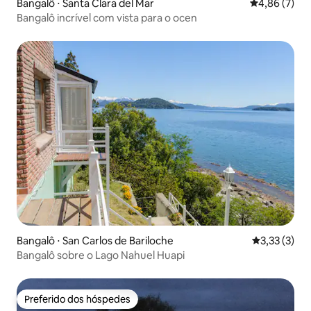
Descobrimos que aqueles que trazem a
Bangalô ⋅ Santa Clara del Mar
4,86 de uma 
4,86 (7)
felicidade consigo não só a transmitem
Bangalô incrível com vista para o ocen
às pessoas ao seu redor, mas também
tendem a sair ainda mais felizes.
Bangalô ⋅ San Carlos de Bariloche
3,33 de uma 
3,33 (3)
Bangalô sobre o Lago Nahuel Huapi
Preferido dos hóspedes
Preferido dos hóspedes