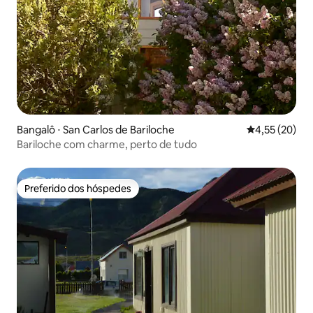
Bangalô ⋅ San Carlos de Bariloche
4,55 de uma a
4,55 (20)
Bariloche com charme, perto de tudo
Preferido dos hóspedes
Preferido dos hóspedes