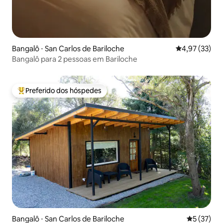
Bangalô ⋅ San Carlos de Bariloche
4,97 de uma a
4,97 (33)
Bangalô para 2 pessoas em Bariloche
Preferido dos hóspedes
Entre os melhores preferidos dos hóspedes
Bangalô ⋅ San Carlos de Bariloche
5 de uma a
5 (37)