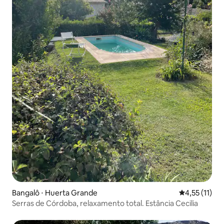
Bangalô ⋅ Huerta Grande
4,55 de uma a
4,55 (11)
Serras de Córdoba, relaxamento total. Estância Cecilia