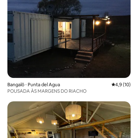
Bangalô ⋅ Punta del Agua
4,9 de uma a
4,9 (10)
POUSADA ÀS MARGENS DO RIACHO