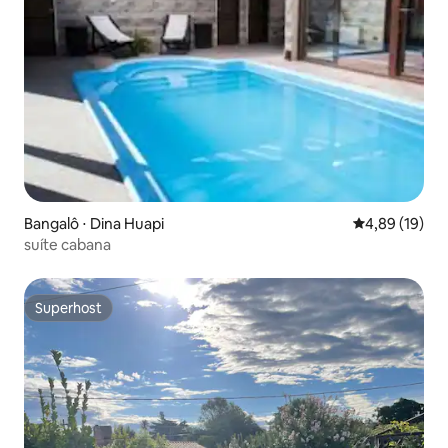
Bangalô ⋅ Dina Huapi
4,89 de uma a
4,89 (19)
suíte cabana
Superhost
Superhost