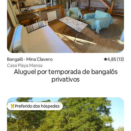
Bangalô ⋅ Mina Clavero
4,85 de uma a
4,85 (13)
Casa Playa Mansa
Aluguel por temporada de bangalôs
privativos
Preferido dos hóspedes
Entre os melhores preferidos dos hóspedes