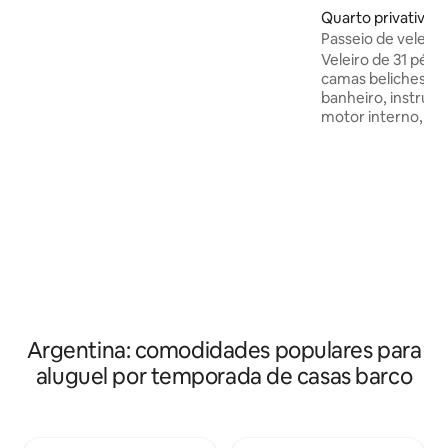
colocados. E mais um quadrado e meio!
Quarto privativo ⋅
Tem cerca de 40 metros. 2 quadrados
Passeio de veleir
cobertos.
melhor viagem!
Veleiro de 31 pés 
camas beliches, sa
banheiro, instrum
motor interno, id
agradável no rio 
colocar para o mar
Argentina: comodidades populares para
aluguel por temporada de casas barco