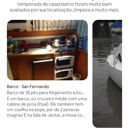
temporada de casas barco foram muito bem
avaliados por sua localização, limpeza e muito mais.
Barco ⋅ San Fernando
Barco de 35 pés para Alojamento e/ou
Passeios*!!!
É um barco, ou cruzeiro médio com uma
cabine de proa (Ppal). Ele também tem
um coelho na popa, par de 2 pessoas
magras! E na Sala de Jantar, a mesa com
alça hidráulica é abaixada e os colchões
dos assentos superiores do Fly Deck são