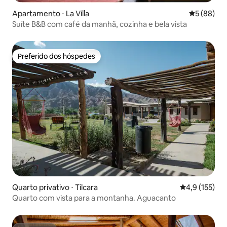
Apartamento ⋅ La Villa
5 de uma a
5 (88)
Suíte B&B com café da manhã, cozinha e bela vista
Preferido dos hóspedes
Preferido dos hóspedes
Quarto privativo ⋅ Tilcara
4,9 de uma av
4,9 (155)
Quarto com vista para a montanha. Aguacanto