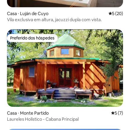
Casa ⋅ Luján de Cuyo
5 de uma a
5 (20)
Vila exclusiva em altura, jacuzzi dupla com vista.
Preferido dos hóspedes
Preferido dos hóspedes
Casa ⋅ Monte Partido
5 de uma 
5 (7)
Laureles Holístico - Cabana Principal