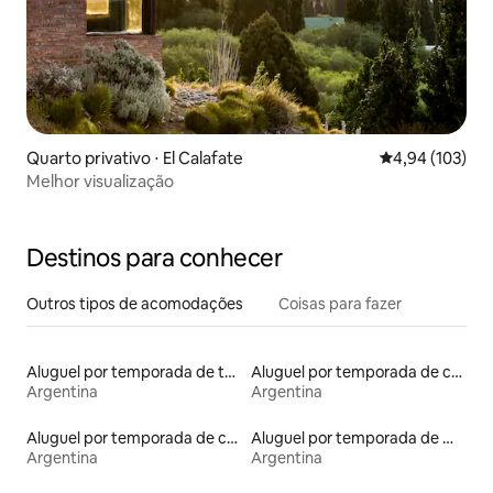
Quarto privativo ⋅ El Calafate
4,94 de uma av
4,94 (103)
Melhor visualização
Destinos para conhecer
Outros tipos de acomodações
Coisas para fazer
Aluguel por temporada de townhouses
Aluguel por temporada de casas de veraneio
Argentina
Argentina
Aluguel por temporada de casas na árvore
Aluguel por temporada de microcasas
Argentina
Argentina