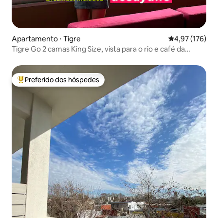
Apartamento ⋅ Tigre
4,97 de uma av
4,97 (176)
Tigre Go 2 camas King Size, vista para o rio e café da
manhã
Preferido dos hóspedes
Entre os melhores preferidos dos hóspedes