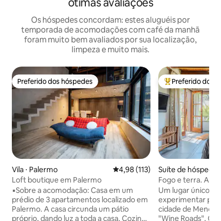
ótimas avaliações
Os hóspedes concordam: estes aluguéis por
temporada de acomodações com café da manhã
foram muito bem avaliados por sua localização,
limpeza e muito mais.
Preferido dos hóspedes
Preferido dos 
Preferido dos hóspedes
Entre os melhore
Vila ⋅ Palermo
4,98 de uma avaliação média de 
4,98 (113)
Suíte de hóspedes 
Cuyo
Loft boutique em Palermo
Fogo e terra. Abr
▪️Sobre a acomodação: Casa em um
Um lugar único. U
prédio de 3 apartamentos localizado em
experimentar ple
Palermo. A casa circunda um pátio
cidade de Mendoza
próprio, dando luz a toda a casa. Cozinha
"Wine Roads". Com