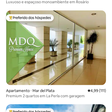
Luxuoso e espaçoso monoambiente em Rosário
Preferido dos hóspedes
Entre os melhores preferidos dos hóspedes
Apartamento ⋅ Mar del Plata
4,99 de uma av
4,99 (111)
Premium 2 quartos em La Perla com garagem
Preferido dos hóspedes