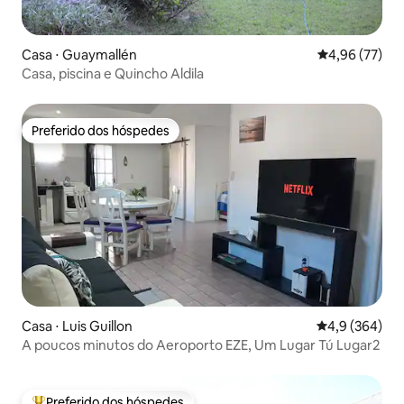
Casa ⋅ Guaymallén
4,96 de uma a
4,96 (77)
Casa, piscina e Quincho Aldila
Preferido dos hóspedes
Preferido dos hóspedes
Casa ⋅ Luis Guillon
4,9 de uma av
4,9 (364)
A poucos minutos do Aeroporto EZE, Um Lugar Tú Lugar2
Preferido dos hóspedes