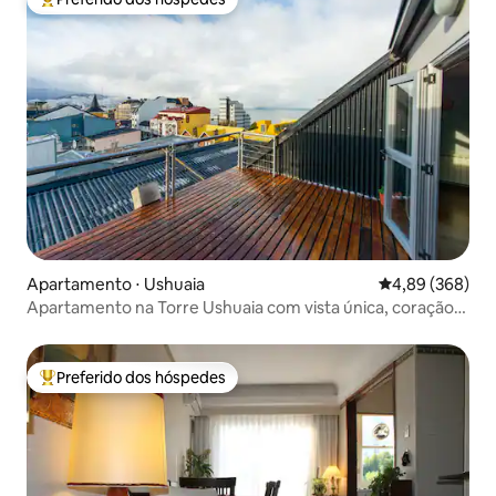
Entre os melhores preferidos dos hóspedes
Apartamento ⋅ Ushuaia
4,89 de uma ava
4,89 (368)
Apartamento na Torre Ushuaia com vista única, coração
da cidade
Preferido dos hóspedes
Entre os melhores preferidos dos hóspedes