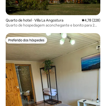
Quarto de hotel ⋅ Villa La Angostura
4,78 de uma av
4,78 (228)
Quarto de hospedagem aconchegante e bonito para 2
pessoas
Preferido dos hóspedes
Preferido dos hóspedes