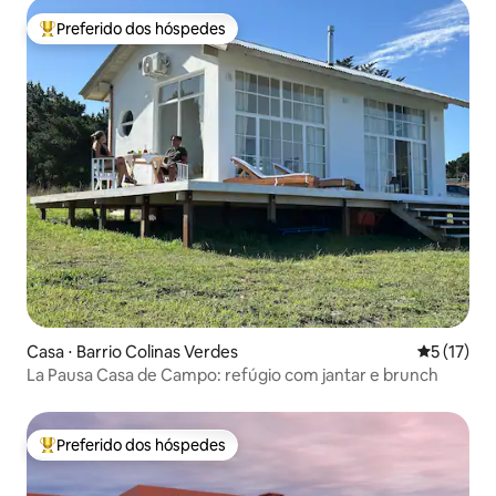
Preferido dos hóspedes
Entre os melhores preferidos dos hóspedes
Casa ⋅ Barrio Colinas Verdes
5 de uma a
5 (17)
La Pausa Casa de Campo: refúgio com jantar e brunch
Preferido dos hóspedes
Entre os melhores preferidos dos hóspedes