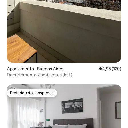
Apartamento ⋅ Buenos Aires
4,95 de uma av
4,95 (120)
Departamento 2 ambientes (loft)
Preferido dos hóspedes
Preferido dos hóspedes