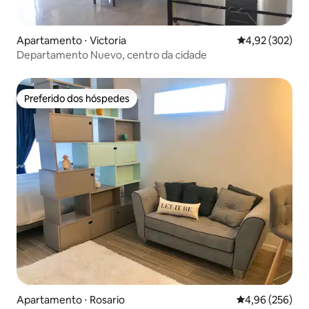
Apartamento ⋅ Victoria
4,92 de uma av
4,92 (302)
Departamento Nuevo, centro da cidade
Preferido dos hóspedes
Preferido dos hóspedes
Apartamento ⋅ Rosario
4,96 de uma ava
4,96 (256)