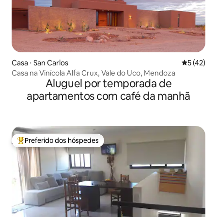
Casa ⋅ San Carlos
5 de uma a
5 (42)
Casa na Vinícola Alfa Crux, Vale do Uco, Mendoza
Aluguel por temporada de
apartamentos com café da manhã
Preferido dos hóspedes
Entre os melhores preferidos dos hóspedes