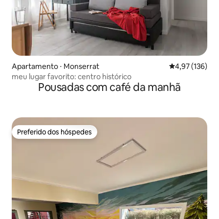
Apartamento ⋅ Monserrat
4,97 de uma av
4,97 (136)
meu lugar favorito: centro histórico
Pousadas com café da manhã
Preferido dos hóspedes
Preferido dos hóspedes