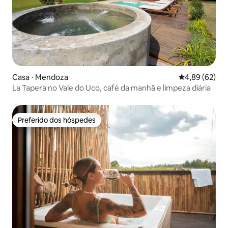
Casa ⋅ Mendoza
4,89 de uma a
4,89 (62)
La Tapera no Vale do Uco, café da manhã e limpeza diária
Preferido dos hóspedes
Preferido dos hóspedes