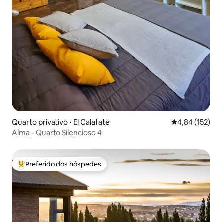
Quarto privativo ⋅ El Calafate
4,84 de uma av
4,84 (152)
Alma - Quarto Silencioso 4
Preferido dos hóspedes
Entre os melhores preferidos dos hóspedes