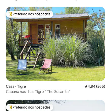
Preferido dos hóspedes
Entre os melhores preferidos dos hóspedes
Casa ⋅ Tigre
4,94 de uma ava
4,94 (266)
Cabana nas Ilhas Tigre " The Susanita"
Preferido dos hóspedes
Entre os melhores preferidos dos hóspedes