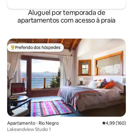
Aluguel por temporada de
apartamentos com acesso à praia
Preferido dos hóspedes
Entre os melhores preferidos dos hóspedes
Apartamento ⋅ Ri­o Negro
4,99 de uma av
4,99 (160)
Lakeandview Studio 1