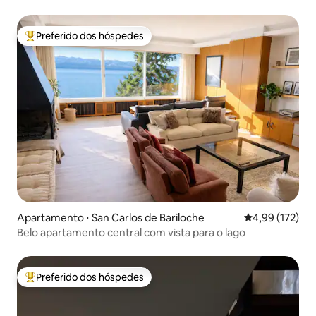
Preferido dos hóspedes
Entre os melhores preferidos dos hóspedes
Apartamento ⋅ San Carlos de Bariloche
4,99 de uma av
4,99 (172)
Belo apartamento central com vista para o lago
Preferido dos hóspedes
Entre os melhores preferidos dos hóspedes