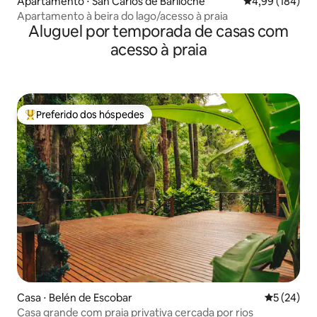
Apartamento ⋅ San Carlos de Bariloche
4,99 de uma av
4,99 (184)
Apartamento à beira do lago/acesso à praia
Aluguel por temporada de casas com
acesso à praia
Preferido dos hóspedes
Entre os melhores preferidos dos hóspedes
Casa ⋅ Belén de Escobar
5 de uma a
5 (24)
Casa grande com praia privativa cercada por rios