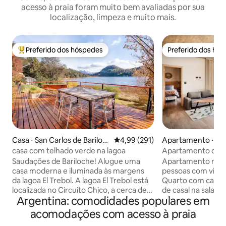
acesso à praia foram muito bem avaliadas por sua
localização, limpeza e muito mais.
Preferido dos hóspedes
Preferido dos hó
Entre os melhores preferidos dos hóspedes
Preferido dos hó
Casa ⋅ San Carlos de Bariloc
4,99 de uma avaliação média de 
4,99 (291)
Apartamento ⋅ San
he
e Bariloche
casa com telhado verde na lagoa
Apartamento com v
praia
Saudações de Bariloche! Alugue uma
Apartamento no m
casa moderna e iluminada às margens
pessoas com vista i
da lagoa El Trebol. A lagoa El Trebol está
Quarto com cama 
localizada no Circuito Chico, a cerca de
de casal na sala de
Argentina: comodidades populares em
30 minutos de carro do centro de
completo com ch
Bariloche. Quando encontrado no
fogão vitrocerâmic
acomodações com acesso à praia
Circuito Chico, você está a poucos km
geladeira com fre