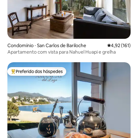
Condomínio ⋅ San Carlos de Bariloche
4,92 de uma av
4,92 (161)
Apartamento com vista para Nahuel Huapi e grelha
Preferido dos hóspedes
Entre os melhores preferidos dos hóspedes