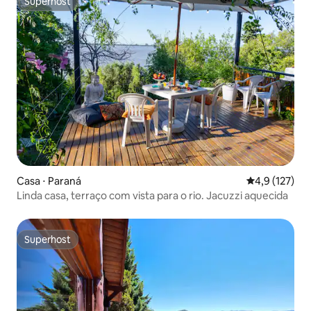
Superhost
Superhost
Casa ⋅ Paraná
4,9 de uma av
4,9 (127)
Linda casa, terraço com vista para o rio. Jacuzzi aquecida
Superhost
Superhost