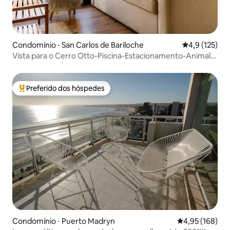
Condomínio ⋅ San Carlos de Bariloche
4,9 de uma av
4,9 (125)
Vista para o Cerro Otto-Piscina-Estacionamento-Animal
de Estimação
Preferido dos hóspedes
Entre os melhores preferidos dos hóspedes
Condomínio ⋅ Puerto Madryn
4,95 de uma av
4,95 (168)