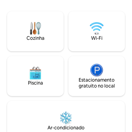
de lugares de incrível beleza: - Distância
louça completa. T
do Cerro Campanario (a sétima melhor
estar ao ar livre. 
vista do mundo!): 2 km - Distância da
MB. Piscina aquecid
Colônia Suíça: 5 km - Distância até o
academia e sauna
mirante: 3 km - Distância da Península de
churrasqueira com
San Pedro: 4 km - Distância até Cerro
comum. Aquecime
Catedral: 20 km Se você não tem
radiante. Estacionamento coberto.
Cozinha
Wi-Fi
transporte próprio, há transporte
Acesso privativo à 
público de passageiros a 20 minutos a pé
da casa e um aluguel de bicicletas a 20
minutos a pé. Cada quarto privativo
inclui: . Cama de casal (180*200) TV LCD .
WI-FI . Banheiro privativo com vista para
a lagoa Eu falo espanhol, inglês e
português (idioma nativo). Fique à
Estacionamento
Piscina
vontade para entrar em contato
gratuito no local
conosco caso tenha dúvidas antes de
fazer sua reserva! Não vejo a hora de
receber você em Bariloche!
Ar-condicionado