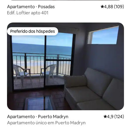
Apartamento ⋅ Posadas
4,88 de uma av
4,88 (109)
Edif. Loftier apto 401
Preferido dos hóspedes
Preferido dos hóspedes
Apartamento ⋅ Puerto Madryn
4,9 de uma av
4,9 (124)
Apartamento único em Puerto Madryn