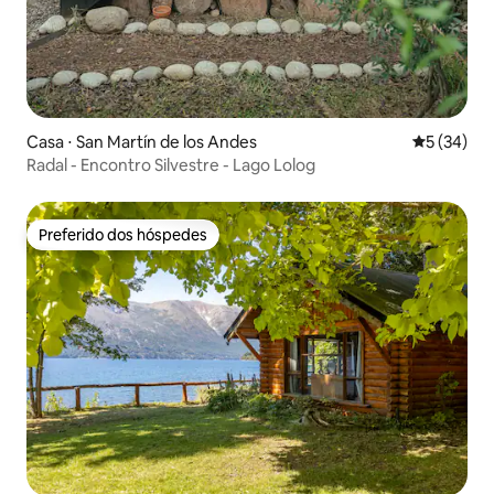
Casa ⋅ San Martín de los Andes
5 de uma a
5 (34)
Radal - Encontro Silvestre - Lago Lolog
Preferido dos hóspedes
Preferido dos hóspedes