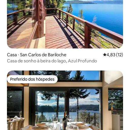
Casa ⋅ San Carlos de Bariloche
4,83 de uma a
4,83 (12)
Casa de sonho à beira do lago, Azul Profundo
Preferido dos hóspedes
Preferido dos hóspedes