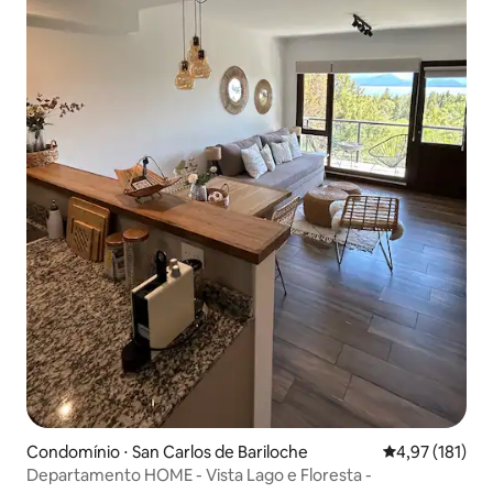
Condomínio ⋅ San Carlos de Bariloche
4,97 de uma av
4,97 (181)
Departamento HOME - Vista Lago e Floresta -