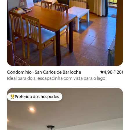
Condomínio ⋅ San Carlos de Bariloche
4,98 de uma av
4,98 (120)
Ideal para dois, escapadinha com vista para o lago
Preferido dos hóspedes
Entre os melhores preferidos dos hóspedes