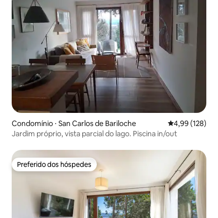
Condomínio ⋅ San Carlos de Bariloche
4,99 de uma av
4,99 (128)
Jardim próprio, vista parcial do lago. Piscina in/out
Preferido dos hóspedes
Preferido dos hóspedes