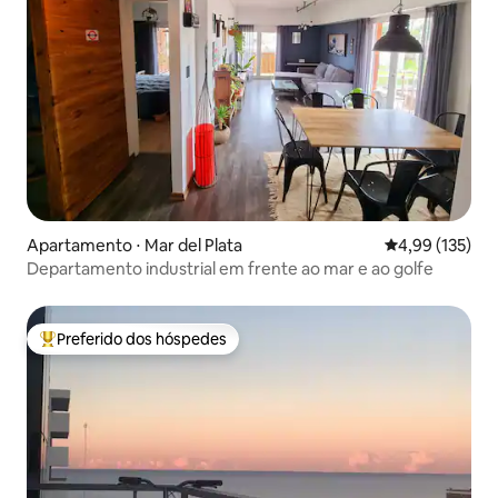
Apartamento ⋅ Mar del Plata
4,99 de uma av
4,99 (135)
Departamento industrial em frente ao mar e ao golfe
Preferido dos hóspedes
Entre os melhores preferidos dos hóspedes