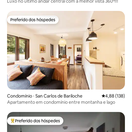
Luxo no último andar central com a melhor vista 360º!!!
Preferido dos hóspedes
Preferido dos hóspedes
Condomínio ⋅ San Carlos de Bariloche
4,88 de uma av
4,88 (138)
Apartamento em condomínio entre montanha e lago
Preferido dos hóspedes
Entre os melhores preferidos dos hóspedes