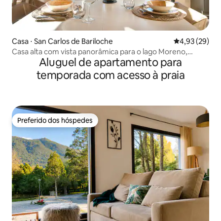
Casa ⋅ San Carlos de Bariloche
4,93 de uma a
4,93 (29)
Casa alta com vista panorâmica para o lago Moreno,
Aluguel de apartamento para
moderna
temporada com acesso à praia
Preferido dos hóspedes
Preferido dos hóspedes