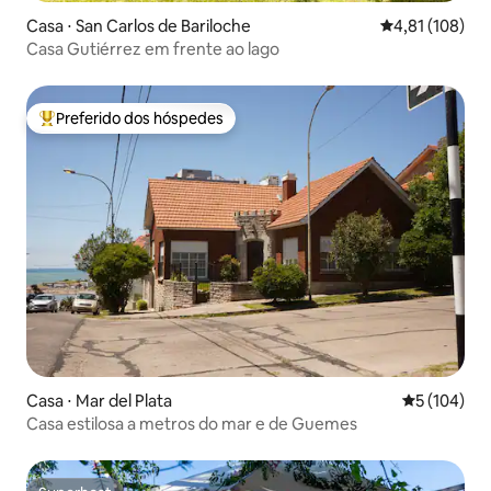
Casa ⋅ San Carlos de Bariloche
4,81 de uma av
4,81 (108)
Casa Gutiérrez em frente ao lago
Preferido dos hóspedes
Entre os melhores preferidos dos hóspedes
Casa ⋅ Mar del Plata
5 de uma av
5 (104)
Casa estilosa a metros do mar e de Guemes