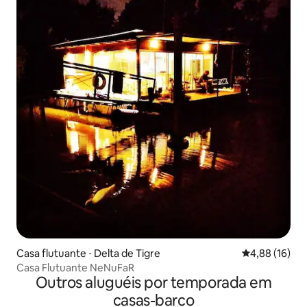
Casa flutuante ⋅ Delta de Tigre
4,88 de uma a
4,88 (16)
Casa Flutuante NeNuFaR
Outros aluguéis por temporada em
casas-barco