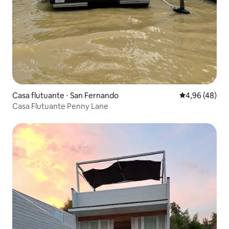
Casa flutuante ⋅ San Fernando
4,96 de uma a
4,96 (48)
Casa Flutuante Penny Lane