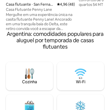
Casa flutuante ⋅ San Fernand
4,96 de uma avaliação média de
4,96 (48)
quartos 54 MT 2 co
o
sala com poltrona
Casa Flutuante Penny Lane
banheiro, deck, qu
Mergulhe em uma experiência única na
churrasqueira com
casita flutuante Penny Lane! Ancorado
também um caiaque Privacid
em uma tranquila baía do Delta, este
charme para sair d
retiro convida você a escapar da
Argentina: comodidades populares para
agitação urbana e se conectar com a
natureza, a apenas 10 minutos de barco
aluguel por temporada de casas
de San Fernando. A casa oferece todos
flutuantes
os confortos para uma escapada
romântica: cama de casal, Smart TV,
cozinha totalmente equipada, grelha
estilo Kamado, terraço com jacuzzi
(água fria) e conexão Wi-Fi. Venha
descobrir a magia do Delta em Penny
Lane!
Cozinha
Wi-Fi