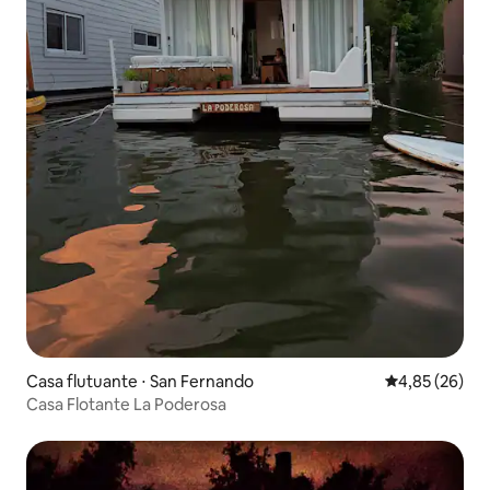
Casa flutuante ⋅ San Fernando
4,85 de uma a
4,85 (26)
Casa Flotante La Poderosa