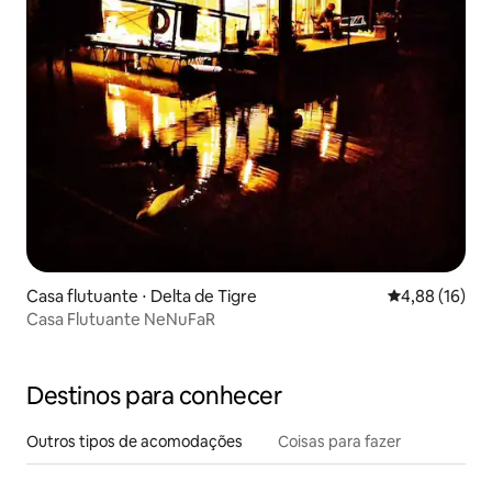
Casa flutuante ⋅ Delta de Tigre
4,88 de uma a
4,88 (16)
Casa Flutuante NeNuFaR
Destinos para conhecer
Outros tipos de acomodações
Coisas para fazer