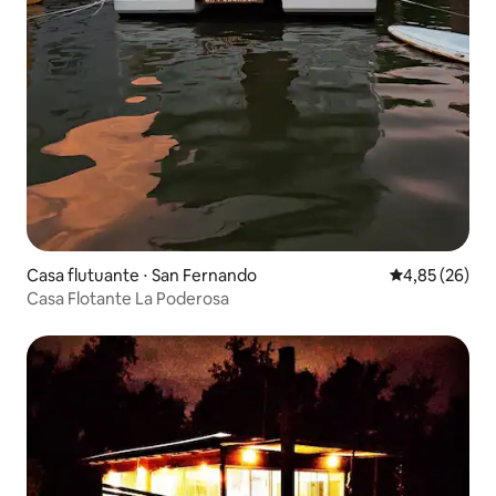
Casa flutuante ⋅ San Fernando
4,85 de uma a
4,85 (26)
Casa Flotante La Poderosa