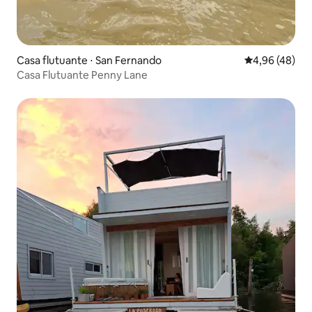
Casa flutuante ⋅ San Fernando
4,96 de uma a
4,96 (48)
Casa Flutuante Penny Lane