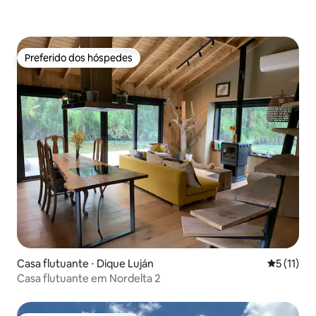
Preferido dos hóspedes
Preferido dos hóspedes
Casa flutuante ⋅ Dique Luján
5 de uma a
5 (11)
Casa flutuante em Nordelta 2