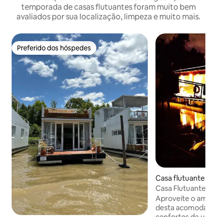
temporada de casas flutuantes foram muito bem
avaliados por sua localização, limpeza e muito mais.
Preferido dos hóspedes
Preferido dos hóspedes
Casa flutuante ⋅ D
e
Casa Flutuante N
Aproveite o ambie
desta acomodação rom
confortos de um 