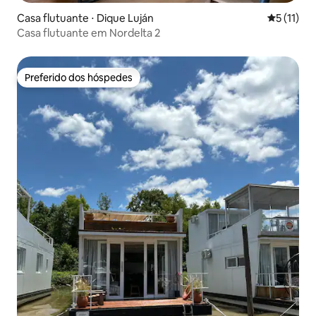
Casa flutuante ⋅ Dique Luján
5 de uma a
5 (11)
Casa flutuante em Nordelta 2
Preferido dos hóspedes
Preferido dos hóspedes