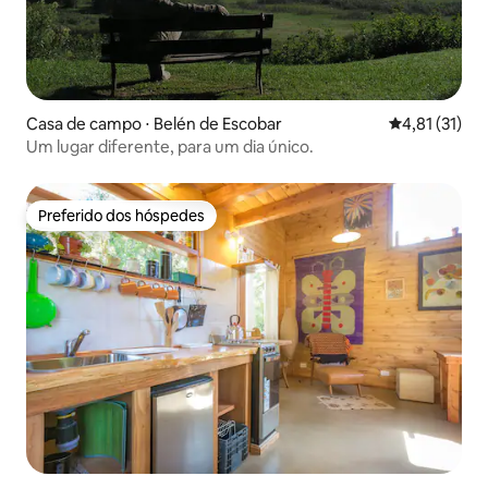
Casa de campo ⋅ Belén de Escobar
4,81 de uma a
4,81 (31)
Um lugar diferente, para um dia único.
Preferido dos hóspedes
Preferido dos hóspedes