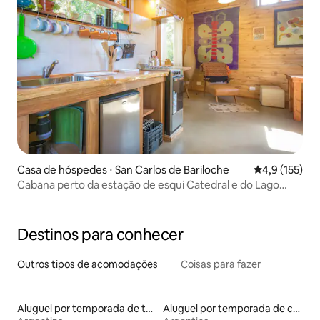
Casa de hóspedes ⋅ San Carlos de Bariloche
4,9 de uma av
4,9 (155)
Cabana perto da estação de esqui Catedral e do Lago
Gutierrez
Destinos para conhecer
Outros tipos de acomodações
Coisas para fazer
Aluguel por temporada de townhouses
Aluguel por temporada de casas de veraneio