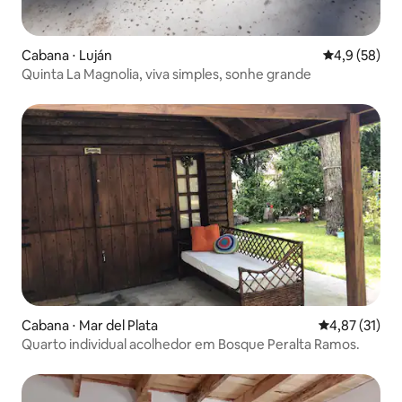
Cabana ⋅ Luján
4,9 de uma a
4,9 (58)
Quinta La Magnolia, viva simples, sonhe grande
Cabana ⋅ Mar del Plata
4,87 de uma a
4,87 (31)
Quarto individual acolhedor em Bosque Peralta Ramos.