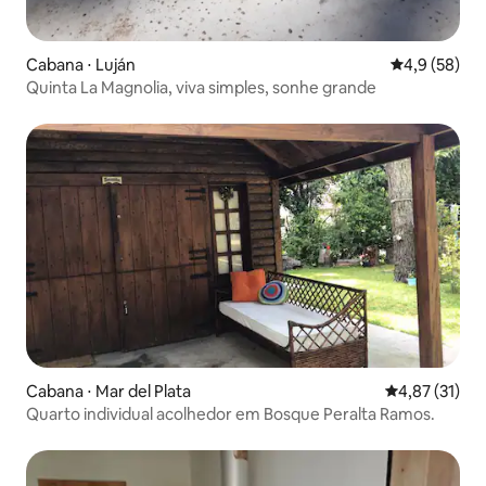
Cabana ⋅ Luján
4,9 de uma a
4,9 (58)
Quinta La Magnolia, viva simples, sonhe grande
Cabana ⋅ Mar del Plata
4,87 de uma a
4,87 (31)
Quarto individual acolhedor em Bosque Peralta Ramos.