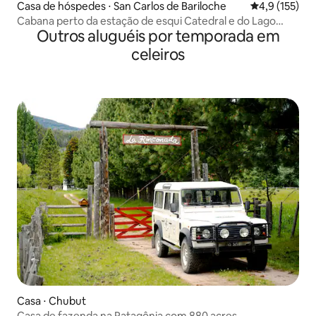
Casa de hóspedes ⋅ San Carlos de Bariloche
4,9 de uma av
4,9 (155)
Cabana perto da estação de esqui Catedral e do Lago
Outros aluguéis por temporada em
Gutierrez
celeiros
Casa ⋅ Chubut
Casa de fazenda na Patagônia com 880 acres