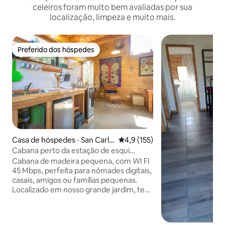
celeiros foram muito bem avaliadas por sua
localização, limpeza e muito mais.
Preferido dos hóspedes
Preferido dos hóspedes
Casa de hóspedes ⋅ San Carlo
4,9 de uma avaliação média de 
4,9 (155)
s de Bariloche
Cabana perto da estação de esqui
Catedral e do Lago Gutierrez
Cabana de madeira pequena, com WI FI
45 Mbps, perfeita para nômades digitais,
casais, amigos ou famílias pequenas.
Localizado em nosso grande jardim, tem
entrada separada e espaço para um
carro. Máximo de 3 pessoas. Há uma
pequena floresta com flora nativa e a