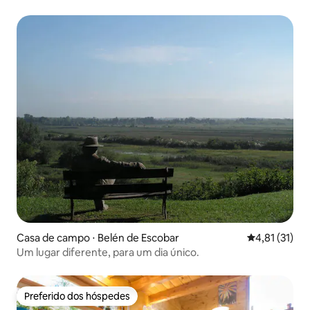
Casa de campo ⋅ Belén de Escobar
4,81 de uma a
4,81 (31)
Um lugar diferente, para um dia único.
Preferido dos hóspedes
Preferido dos hóspedes