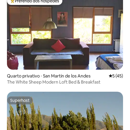
Preferido dos hóspedes
Entre os melhores preferidos dos hóspedes
Quarto privativo ⋅ San Martín de los Andes
5 de uma a
5 (45)
The White Sheep Modern Loft Bed & Breakfast
Superhost
Superhost