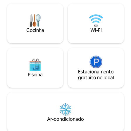
roupa de cama, xampu, secador de
lugares/Wi-Fi/Sma
cabelo. Starlink. Temos 2 cães. Não
FLOW/Ar condicio
vemos a hora de encontrar você lá!
radiante/Totalme
Hostel del Lago
quarteirões de co
restaurantes e bares ▪️Café da 
Cozinha
Wi-Fi
incluso
Estacionamento
Piscina
gratuito no local
Ar-condicionado