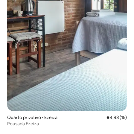
Quarto privativo ⋅ Ezeiza
4,93 de uma a
4,93 (15)
Pousada Ezeiza