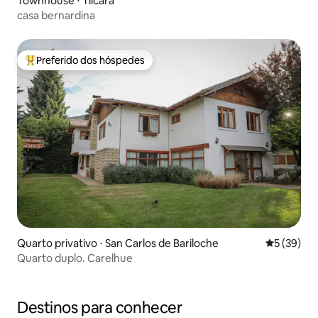
Townhouse ⋅ Tilcara
casa bernardina
Preferido dos hóspedes
Entre os melhores preferidos dos hóspedes
Quarto privativo ⋅ San Carlos de Bariloche
5 de uma a
5 (39)
Quarto duplo. Carelhue
Destinos para conhecer