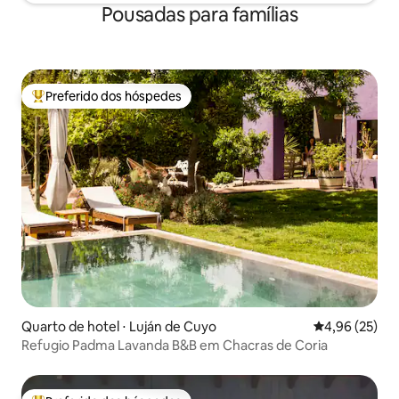
Pousadas para famílias
Preferido dos hóspedes
Entre os melhores preferidos dos hóspedes
Quarto de hotel ⋅ Luján de Cuyo
4,96 de uma a
4,96 (25)
Refugio Padma Lavanda B&B em Chacras de Coria