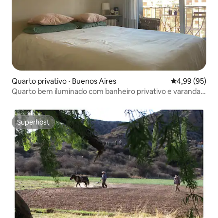
Quarto privativo ⋅ Buenos Aires
4,99 de uma a
4,99 (95)
Quarto bem iluminado com banheiro privativo e varanda
própria
Superhost
Superhost