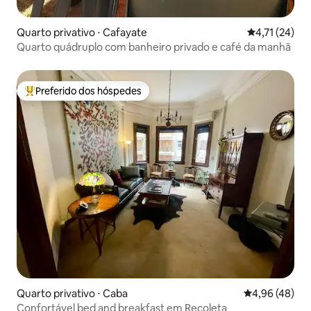
Quarto privativo ⋅ Cafayate
4,71 de uma a
4,71 (24)
Quarto quádruplo com banheiro privado e café da manhã
Preferido dos hóspedes
Entre os melhores preferidos dos hóspedes
Quarto privativo ⋅ Caba
4,96 de uma a
4,96 (48)
Confortável bed and breakfast em Recoleta