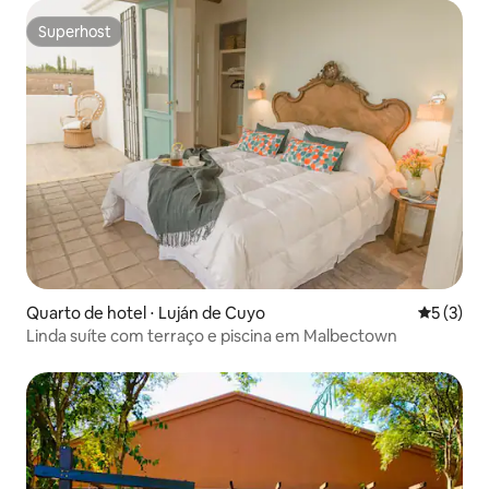
Superhost
Superhost
Quarto de hotel ⋅ Luján de Cuyo
5 de uma 
5 (3)
Linda suíte com terraço e piscina em Malbectown