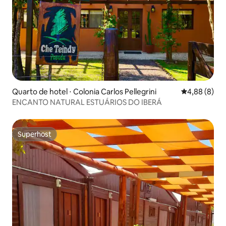
Quarto de hotel ⋅ Colonia Carlos Pellegrini
4,88 de uma 
4,88 (8)
ENCANTO NATURAL ESTUÁRIOS DO IBERÁ
Superhost
Superhost