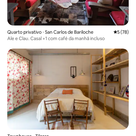
Quarto privativo ⋅ San Carlos de Bariloche
5 de uma a
5 (78)
Ale e Clau. Casal +1 com café da manhã incluso