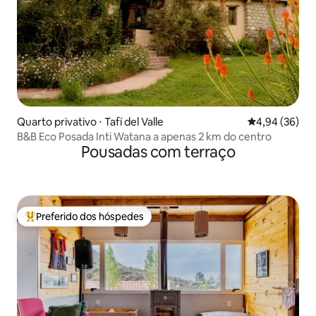
Quarto privativo ⋅ Tafí del Valle
4,94 de uma a
4,94 (36)
B&B Eco Posada Inti Watana a apenas 2 km do centro
Pousadas com terraço
Preferido dos hóspedes
Entre os melhores preferidos dos hóspedes