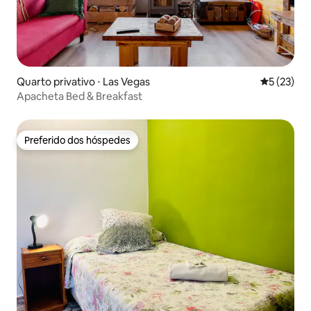
Quarto privativo ⋅ Las Vegas
5 de uma a
5 (23)
Apacheta Bed & Breakfast
Preferido dos hóspedes
Preferido dos hóspedes