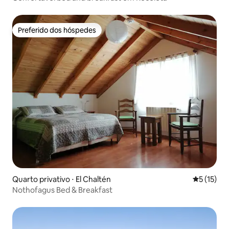
Preferido dos hóspedes
Preferido dos hóspedes
Quarto privativo ⋅ El Chaltén
5 de uma a
5 (15)
Nothofagus Bed & Breakfast