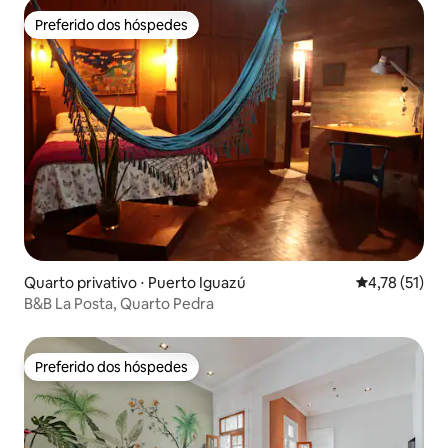
Preferido dos hóspedes
Preferido dos hóspedes
Quarto privativo ⋅ Puerto Iguazú
4,78 de uma a
4,78 (51)
B&B La Posta, Quarto Pedra
Preferido dos hóspedes
Preferido dos hóspedes