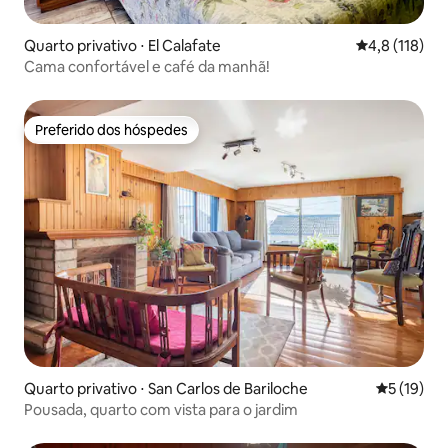
Quarto privativo ⋅ El Calafate
4,8 de uma av
4,8 (118)
Cama confortável e café da manhã!
Preferido dos hóspedes
Preferido dos hóspedes
Quarto privativo ⋅ San Carlos de Bariloche
5 de uma a
5 (19)
Pousada, quarto com vista para o jardim