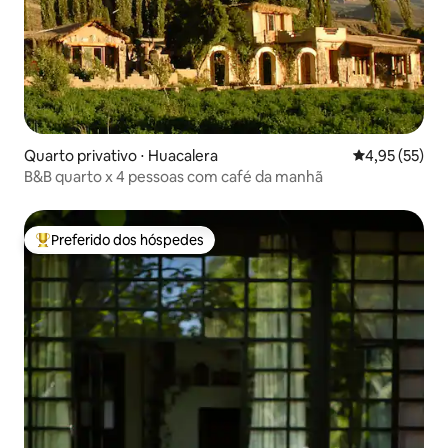
Quarto privativo ⋅ Huacalera
4,95 de uma a
4,95 (55)
B&B quarto x 4 pessoas com café da manhã
Preferido dos hóspedes
Entre os melhores preferidos dos hóspedes