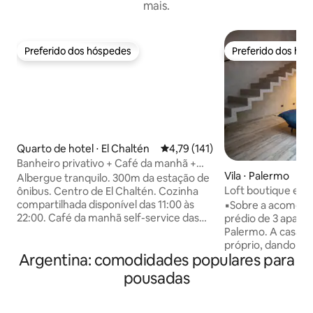
mais.
Preferido dos hóspedes
Preferido dos hó
Preferido dos hóspedes
Preferido dos hó
Quarto de hotel ⋅ El Chaltén
4,79 de uma avaliação média de 
4,79 (141)
Banheiro privativo + Café da manhã +
Vila ⋅ Palermo
Cozinha compartilhada.
Albergue tranquilo. 300m da estação de
Loft boutique em
ônibus. Centro de El Chaltén. Cozinha
compartilhada disponível das 11:00 às
▪️Sobre a acomodação: Cas
22:00. Café da manhã self-service das
prédio de 3 apart
7h30 às 10h30. Horário de silêncio a
Palermo. A casa c
partir das 22h. Check-in no quarto das
próprio, dando luz
Argentina: comodidades populares para
15h às 22h Checkout às 10h Bolsa de
integrada. Excelen
armazenamento na recepção Grátis
viajantes de negó
pousadas
para o dia e até 1 noite. A publicação
turistas que quer
inclui um quarto e banheiro privativo
experiência agrad
para até 2 pessoas. Além de toalhas,
▪️Conta com: Sof