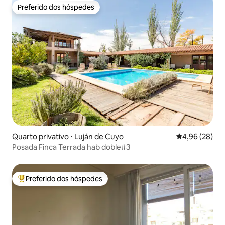
Preferido dos hóspedes
Preferido dos hóspedes
Quarto privativo ⋅ Luján de Cuyo
4,96 de uma a
4,96 (28)
Posada Finca Terrada hab doble#3
Preferido dos hóspedes
Entre os melhores preferidos dos hóspedes