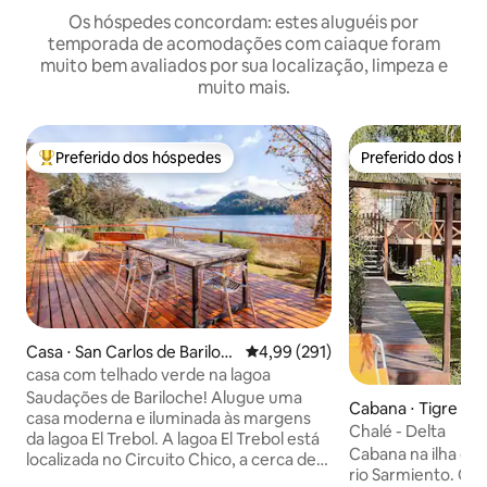
Os hóspedes concordam: estes aluguéis por
temporada de acomodações com caiaque foram
muito bem avaliados por sua localização, limpeza e
muito mais.
Preferido dos hóspedes
Preferido dos hó
Entre os melhores preferidos dos hóspedes
Preferido dos hó
Casa ⋅ San Carlos de Bariloc
4,99 de uma avaliação média de 
4,99 (291)
he
casa com telhado verde na lagoa
Saudações de Bariloche! Alugue uma
Cabana ⋅ Tigre
casa moderna e iluminada às margens
Chalé - Delta
da lagoa El Trebol. A lagoa El Trebol está
Cabana na ilha do 
localizada no Circuito Chico, a cerca de
rio Sarmiento. Ca
30 minutos de carro do centro de