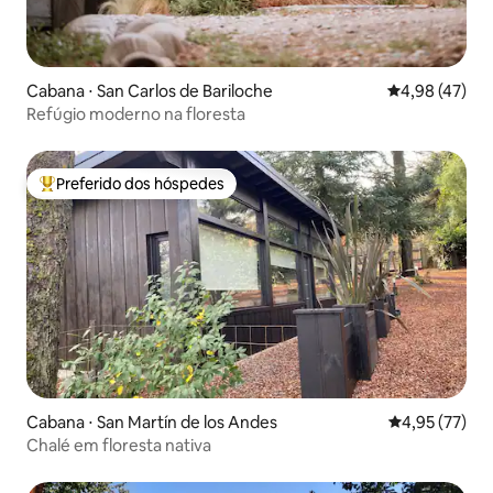
Cabana ⋅ San Carlos de Bariloche
4,98 de uma a
4,98 (47)
Refúgio moderno na floresta
Preferido dos hóspedes
Entre os melhores preferidos dos hóspedes
Cabana ⋅ San Martín de los Andes
4,95 de uma a
4,95 (77)
Chalé em floresta nativa