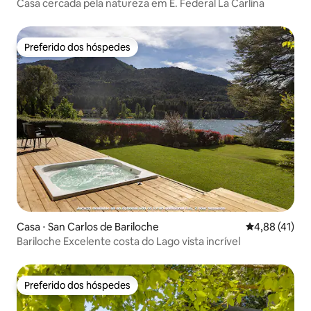
Casa cercada pela natureza em E. Federal La Carlina
Preferido dos hóspedes
Preferido dos hóspedes
Casa ⋅ San Carlos de Bariloche
4,88 de uma a
4,88 (41)
Bariloche Excelente costa do Lago vista incrível
Preferido dos hóspedes
Preferido dos hóspedes