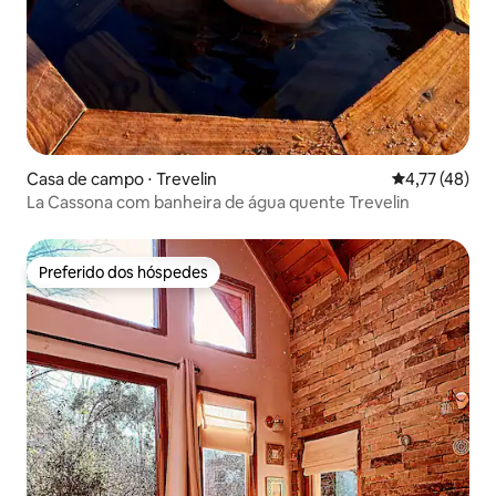
Casa de campo ⋅ Trevelin
4,77 de uma a
4,77 (48)
La Cassona com banheira de água quente Trevelin
Preferido dos hóspedes
Preferido dos hóspedes