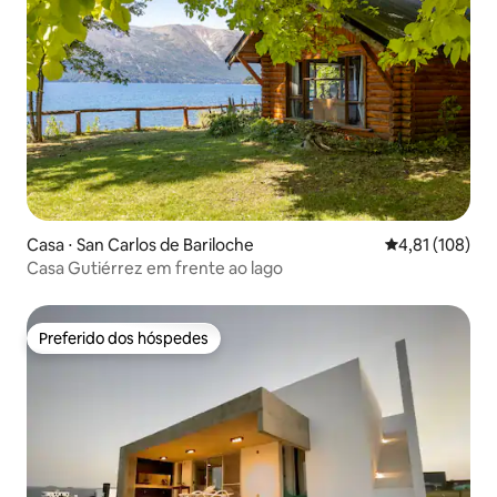
Casa ⋅ San Carlos de Bariloche
4,81 de uma av
4,81 (108)
Casa Gutiérrez em frente ao lago
Preferido dos hóspedes
Preferido dos hóspedes