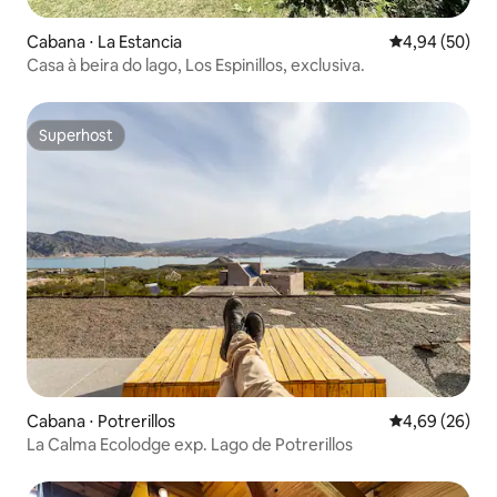
Cabana ⋅ La Estancia
4,94 de uma a
4,94 (50)
Casa à beira do lago, Los Espinillos, exclusiva.
Superhost
Superhost
Cabana ⋅ Potrerillos
4,69 de uma a
4,69 (26)
La Calma Ecolodge exp. Lago de Potrerillos