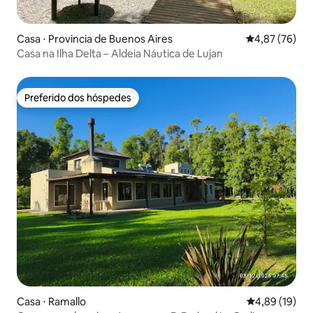
Casa ⋅ Provincia de Buenos Aires
4,87 de uma a
4,87 (76)
Casa na Ilha Delta – Aldeia Náutica de Lujan
Preferido dos hóspedes
Preferido dos hóspedes
Casa ⋅ Ramallo
4,89 de uma a
4,89 (19)