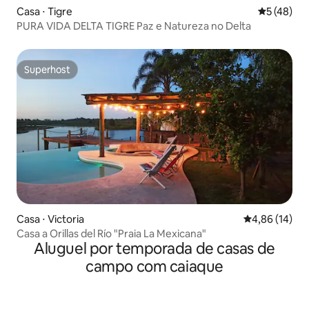
Casa ⋅ Tigre
5 de uma a
5 (48)
PURA VIDA DELTA TIGRE Paz e Natureza no Delta
Superhost
Superhost
Casa ⋅ Victoria
4,86 de uma a
4,86 (14)
Casa a Orillas del Río "Praia La Mexicana"
Aluguel por temporada de casas de
campo com caiaque