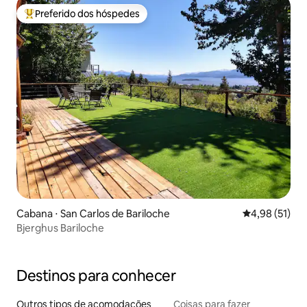
Preferido dos hóspedes
Entre os melhores preferidos dos hóspedes
Cabana ⋅ San Carlos de Bariloche
4,98 de uma a
4,98 (51)
Bjerghus Bariloche
Destinos para conhecer
Outros tipos de acomodações
Coisas para fazer