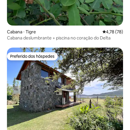
Cabana ⋅ Tigre
4,78 de uma a
4,78 (78)
Cabana deslumbrante + piscina no coração do Delta
Preferido dos hóspedes
Preferido dos hóspedes