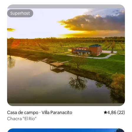
Superhost
Superhost
Casa de campo ⋅ Villa Paranacito
4,86 de uma a
4,86 (22)
Chacra "El Río"