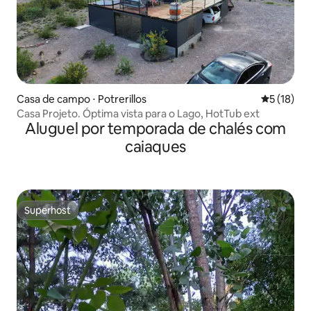
Casa de campo ⋅ Potrerillos
5 de uma a
5 (18)
Casa Projeto. Óptima vista para o Lago, HotTub ext
Aluguel por temporada de chalés com
caiaques
Superhost
Superhost